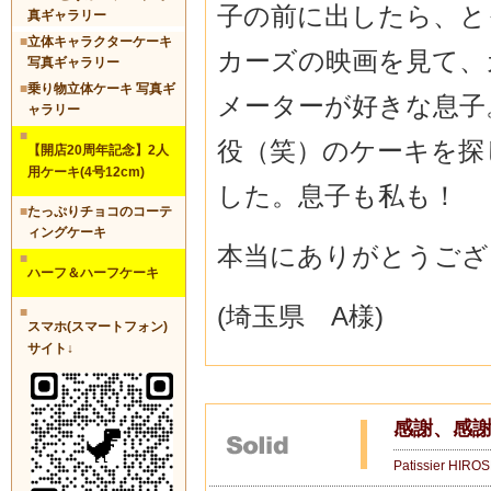
子の前に出したら、と
真ギャラリー
■
立体キャラクターケーキ
カーズの映画を見て、
写真ギャラリー
■
乗り物立体ケーキ 写真ギ
メーターが好きな息子
ャラリー
■
役（笑）のケーキを探
【開店20周年記念】2人
用ケーキ(4号12cm)
した。息子も私も！
■
たっぷりチョコのコーテ
ィングケーキ
本当にありがとうござ
■
ハーフ＆ハーフケーキ
(埼玉県 A様)
■
スマホ(スマートフォン)
サイト↓
感謝、感謝
Patissier HIRO