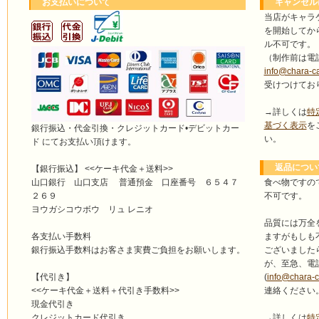
お支払いについて
キャンセル
当店がキャラ
を開始してか
ル不可です。
（制作前は電
info@chara-c
受けつけてお
→詳しくは
特
基づく表示
を
銀行振込・代金引換・クレジットカード•デビットカー
い。
ド にてお支払い頂けます。
返品につい
【銀行振込】 <<ケーキ代金＋送料>>
食べ物ですの
山口銀行 山口支店 普通預金 口座番号 ６５４７
不可です。
２６９
ヨウガシコウボウ リュ レニオ
品質には万全
ますがもしも
各支払い手数料
ございました
銀行振込手数料はお客さま実費ご負担をお願いします。
が、至急、電
(
info@chara-
【代引き】
連絡ください
<<ケーキ代金＋送料＋代引き手数料>>
現金代引き
→詳しくは
特
クレジットカード代引き