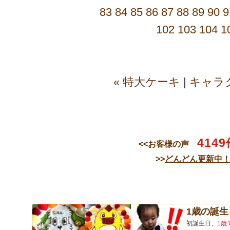
83
84
85
86
87
88
89
90
9
102
103
104
1
« 特大ケーキ
|
キャラ
4149
<<お客様の声
>>
どんどん更新中
1歳の誕
初誕生日、
1歳