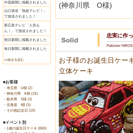
中国新聞に掲載されました
(神奈川県 O様)
山口放送「熱血テレビ！」
で放送されました！
新広島テレビ「人気も
ん！」で放送されました！
忠実に作っ
朝日新聞に掲載されました
Patissier HIRO
毎日新聞に掲載されました
お子様のお誕生日ケー
>>続きを読む
立体ケーキ
■お客様
・
埼玉県 U様 (2)
・
神奈川県 K様 (16)
・
栃木県 S様 (3)
・
北海道 I様 (3)
・
その他記念日 (10)
■イベント別
・
1歳の誕生日ケーキ (660)