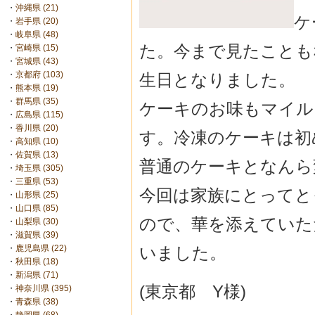
・
沖縄県 (21)
ケ
・
岩手県 (20)
・
岐阜県 (48)
た。今まで見たことも
・
宮崎県 (15)
・
宮城県 (43)
・
京都府 (103)
生日となりました。
・
熊本県 (19)
・
群馬県 (35)
ケーキのお味もマイル
・
広島県 (115)
・
香川県 (20)
す。冷凍のケーキは初
・
高知県 (10)
・
佐賀県 (13)
普通のケーキとなんら
・
埼玉県 (305)
・
三重県 (53)
今回は家族にとってと
・
山形県 (25)
・
山口県 (85)
ので、華を添えていた
・
山梨県 (30)
・
滋賀県 (39)
いました。
・
鹿児島県 (22)
・
秋田県 (18)
・
新潟県 (71)
(東京都 Y様)
・
神奈川県 (395)
・
青森県 (38)