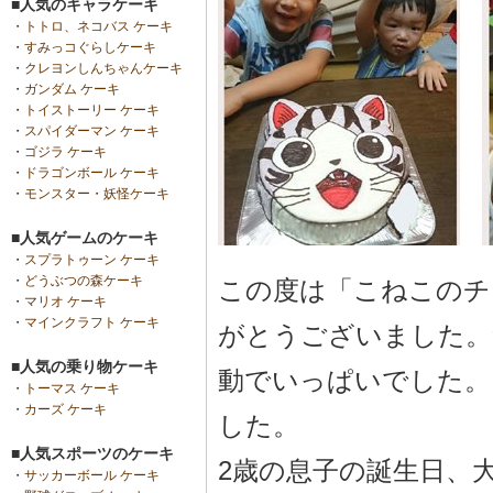
■人気のキャラケーキ
・
トトロ、ネコバス ケーキ
・
すみっコぐらしケーキ
・
クレヨンしんちゃんケーキ
・
ガンダム ケーキ
・
トイストーリー ケーキ
・
スパイダーマン ケーキ
・
ゴジラ ケーキ
・
ドラゴンボール ケーキ
・
モンスター・妖怪ケーキ
■人気ゲームのケーキ
・
スプラトゥーン ケーキ
・
どうぶつの森ケーキ
この度は「こねこのチ
・
マリオ ケーキ
・
マインクラフト ケーキ
がとうございました。
■人気の乗り物ケーキ
動でいっぱいでした。
・
トーマス ケーキ
・
カーズ ケーキ
した。
■人気スポーツのケーキ
2歳の息子の誕生日、
・
サッカーボール ケーキ