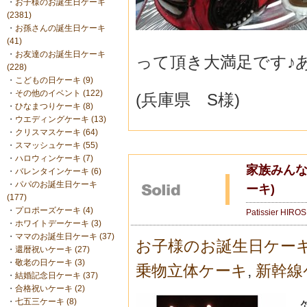
・
お子様のお誕生日ケーキ
(2381)
・
お孫さんの誕生日ケーキ
(41)
・
お友達のお誕生日ケーキ
って頂き大満足です♪
(228)
・
こどもの日ケーキ (9)
・
その他のイベント (122)
(兵庫県 S様)
・
ひなまつりケーキ (8)
・
ウエディングケーキ (13)
・
クリスマスケーキ (64)
・
スマッシュケーキ (55)
・
ハロウィンケーキ (7)
家族みんな
・
バレンタインケーキ (6)
・
パパのお誕生日ケーキ
ーキ)
(177)
・
プロポーズケーキ (4)
Patissier HIRO
・
ホワイトデーケーキ (3)
・
ママのお誕生日ケーキ (37)
お子様のお誕生日ケー
・
還暦祝いケーキ (27)
・
敬老の日ケーキ (3)
乗物立体ケーキ
,
新幹線
・
結婚記念日ケーキ (37)
・
合格祝いケーキ (2)
・
七五三ケーキ (8)