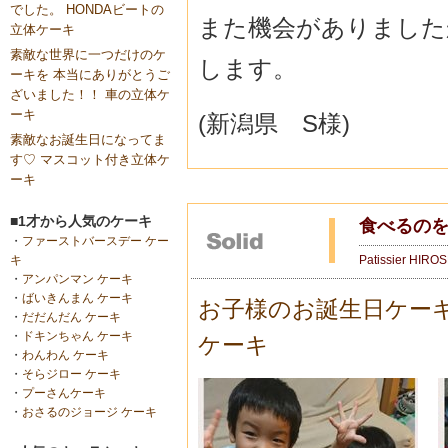
でした。 HONDAビートの
また機会がありました
立体ケーキ
素敵な世界に一つだけのケ
します。
ーキを 本当にありがとうご
ざいました！！ 車の立体ケ
ーキ
(新潟県 S様)
素敵なお誕生日になってま
す♡ マスコット付き立体ケ
ーキ
■1才から人気のケーキ
食べるのを
・
ファーストバースデー ケー
Patissier HIRO
キ
・
アンパンマン ケーキ
・
ばいきんまん ケーキ
お子様のお誕生日ケー
・
だだんだん ケーキ
・
ドキンちゃん ケーキ
ケーキ
・
わんわん ケーキ
・
そらジロー ケーキ
・
プーさんケーキ
・
おさるのジョージ ケーキ