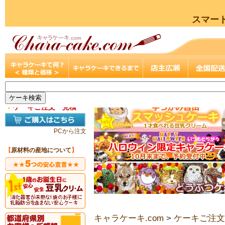
スマー
▼
ケーキご注文・見積
PCから注文
【
原材料の産地について
】
キャラケーキ.com
>
ケーキご注文