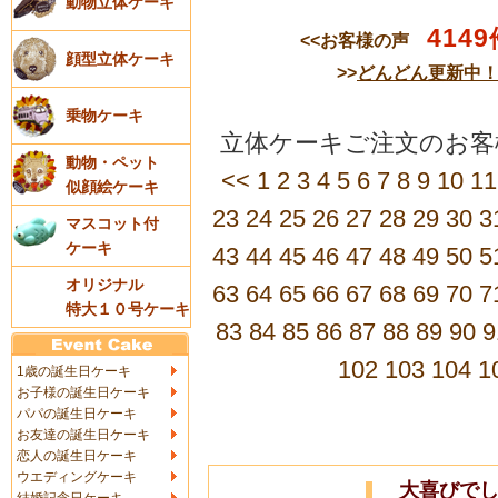
動物立体ケーキ
4149
<<お客様の声
顔型立体ケーキ
>>
どんどん更新中
乗物ケーキ
立体ケーキご注文のお客
動物・ペット
<<
1
2
3
4
5
6
7
8
9
10
11
似顔絵ケーキ
23
24
25
26
27
28
29
30
3
マスコット付
ケーキ
43
44
45
46
47
48
49
50
5
オリジナル
63
64
65
66
67
68
69
70
7
特大１０号ケーキ
83
84
85
86
87
88
89
90
9
102
103
104
1
1歳の誕生日ケーキ
お子様の誕生日ケーキ
パパの誕生日ケーキ
お友達の誕生日ケーキ
恋人の誕生日ケーキ
ウエディングケーキ
大喜びでし
結婚記念日ケーキ