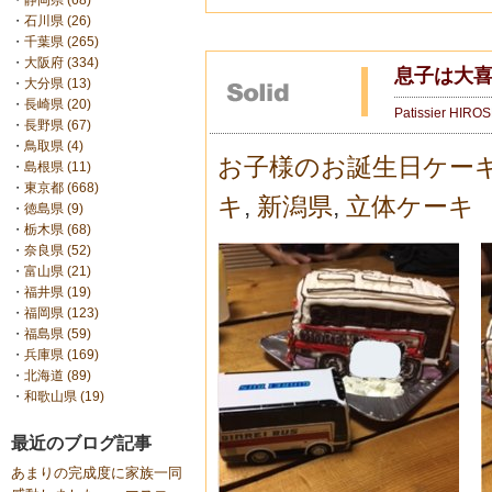
・
静岡県 (68)
・
石川県 (26)
・
千葉県 (265)
・
大阪府 (334)
息子は大喜
・
大分県 (13)
・
長崎県 (20)
Patissier HIRO
・
長野県 (67)
・
鳥取県 (4)
お子様のお誕生日ケー
・
島根県 (11)
・
東京都 (668)
キ
,
新潟県
,
立体ケーキ
・
徳島県 (9)
・
栃木県 (68)
・
奈良県 (52)
・
富山県 (21)
・
福井県 (19)
・
福岡県 (123)
・
福島県 (59)
・
兵庫県 (169)
・
北海道 (89)
・
和歌山県 (19)
最近のブログ記事
あまりの完成度に家族一同