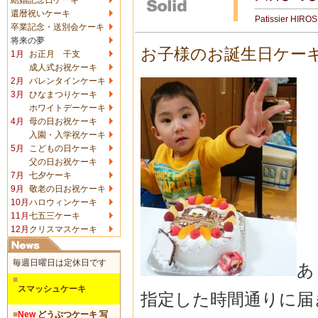
還暦祝いケーキ
Patissier HIRO
卒業記念・送別会ケーキ
将来の夢
お子様のお誕生日ケー
1月
お正月 干支
成人式お祝ケーキ
2月
バレンタインケーキ
3月
ひなまつりケーキ
ホワイトデーケーキ
4月
母の日お祝ケーキ
入園・入学祝ケーキ
5月
こどもの日ケーキ
父の日お祝ケーキ
7月
七夕ケーキ
9月
敬老の日お祝ケーキ
10月
ハロウィンケーキ
11月
七五三ケーキ
12月
クリスマスケーキ
毎週日曜日は定休日です
あ
■
スマッシュケーキ
指定した時間通りに届
■
New
どうぶつケーキ 写