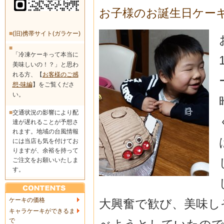
お子様のお誕生日ケー
■
(旧)携帯サイト(ガラケー)
■
「冷凍ケーキって本当に
美味しいの！？」と思わ
れる方、【
お客様のご感
想-味編
】をご覧くださ
い。
■
交通状況の影響により配
達が遅れることが予想さ
れます。地域の台風情報
には当店も気を付けてお
りますが、余裕を持って
ご注文をお願いいたしま
す。
ケーキの価格
大興奮で歓び、美味し
キャラケーキができるま
で