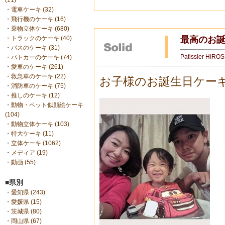
(11)
・
電車ケーキ (32)
・
飛行機のケーキ (16)
・
乗物立体ケーキ (680)
最高のお誕
・
トラックのケーキ (40)
・
バスのケーキ (31)
Patissier HIRO
・
パトカーのケーキ (74)
・
愛車のケーキ (261)
・
救急車のケーキ (22)
お子様のお誕生日ケー
・
消防車のケーキ (75)
・
推しのケーキ (12)
・
動物・ペット似顔絵ケーキ
(104)
・
動物立体ケーキ (103)
・
特大ケーキ (11)
・
立体ケーキ (1062)
・
メディア (19)
・
動画 (55)
■県別
・
愛知県 (243)
・
愛媛県 (15)
・
茨城県 (80)
・
岡山県 (67)