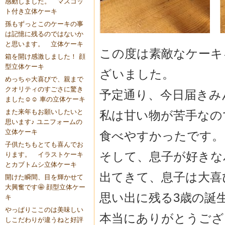
感動しました。 マスコッ
ト付き立体ケーキ
孫もずっとこのケーキの事
は記憶に残るのではないか
と思います。 立体ケーキ
この度は素敵なケーキ
箱を開け感激しました！ 顔
型立体ケーキ
ざいました。
めっちゃ大喜びで、親まで
クオリティのすごさに驚き
予定通り、今日届きみ
ました☺️☺️ 車の立体ケーキ
また来年もお願いしたいと
私は甘い物が苦手なの
思います♪ ユニフォームの
立体ケーキ
食べやすかったです。
子供たちもとても喜んでお
そして、息子が好きな
ります。 イラストケーキ
とカブトムシ立体ケーキ
出てきて、息子は大喜
開けた瞬間、目を輝かせて
大興奮です🤩 顔型立体ケー
思い出に残る3歳の誕
キ
やっぱりここのは美味しい
本当にありがとうござ
しこだわりが違うねと好評