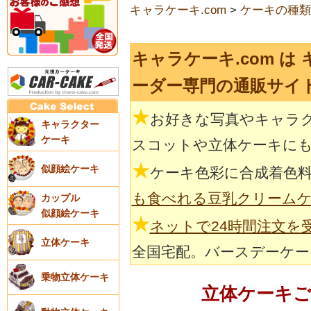
キャラケーキ.com
>
ケーキの種類
キャラケーキ.com は
ーダー専門の通販サイ
★
お好きな写真やキャラ
キャラクター
ケーキ
スコットや立体ケーキに
★
似顔絵ケーキ
ケーキ色彩に合成着色
も食べれる豆乳クリーム
カップル
似顔絵ケーキ
★
ネットで24時間注文を
立体ケーキ
全国宅配。バースデーケー
乗物立体ケーキ
立体ケーキ