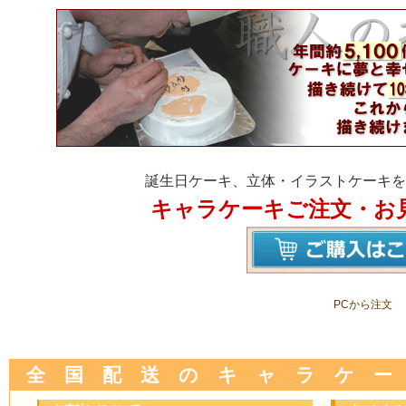
誕生日ケーキ、立体・イラストケーキを
キャラケーキご注文・お
PCから注文
全 国 配 送 の キ ャ ラ ケ ー