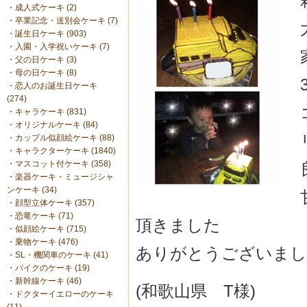
・
成人式ケーキ (2)
・
卒業記念・送別会ケーキ (7)
・
誕生日ケーキ (903)
・
入園・入学祝いケーキ (7)
・
父の日ケーキ (3)
・
母の日ケーキ (8)
・
恋人のお誕生日ケーキ
(274)
・
キャラケーキ (831)
・
オリジナルケーキ (84)
・
カップル似顔絵ケーキ (88)
・
キャラクターケーキ (1840)
・
マスコット付ケーキ (358)
・
楽器ケーキ・ミュージシャ
ンケーキ (34)
・
顔型立体ケーキ (357)
・
恐竜ケーキ (71)
頂きました
・
似顔絵ケーキ (715)
・
乗物ケーキ (476)
ありがとうございました(
・
SL・機関車のケーキ (41)
・
バイクのケーキ (19)
・
新幹線ケーキ (46)
(和歌山県 T様)
・
ドクターイエローのケーキ