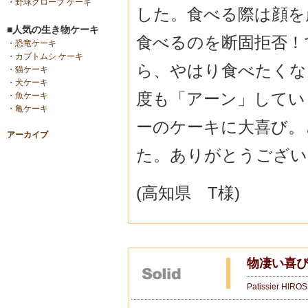
・
野球グローブ ケーキ
した。食べる際は顔を
■人気の生き物ケーキ
食べるのを断固拒否！
・
恐竜ケーキ
・
カブトムシ ケーキ
ら、やはり食べたくな
・
猫ケーキ
・
犬ケーキ
度も「アーン」してい
・
魚ケーキ
・
亀ケーキ
ーのケーキに大喜び。
アーカイブ
た。ありがとうござい
(高知県 T様)
物凄い喜び
Patissier HIRO