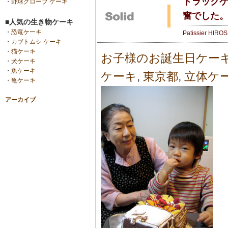
トラックケ
・
野球グローブ ケーキ
奮でした。
■人気の生き物ケーキ
・
恐竜ケーキ
Patissier HIRO
・
カブトムシ ケーキ
・
猫ケーキ
お子様のお誕生日ケー
・
犬ケーキ
・
魚ケーキ
ケーキ
,
東京都
,
立体ケ
・
亀ケーキ
アーカイブ