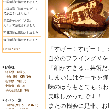
中国新聞に掲載されました
山口放送「熱血テレビ！」
で放送されました！
新広島テレビ「人気も
ん！」で放送されました！
朝日新聞に掲載されました
毎日新聞に掲載されました
「すげー！すげー！」
>>続きを読む
自分のフライングＶを
「細かすぎる…芸術だ
■お客様
・
埼玉県 U様 (2)
しまいにはケーキを弾
・
神奈川県 K様 (16)
・
栃木県 S様 (3)
味のほうもとてもふわ
・
北海道 I様 (3)
・
その他記念日 (10)
美味しかったです！
■イベント別
またの機会に是非、お
・
1歳の誕生日ケーキ (660)