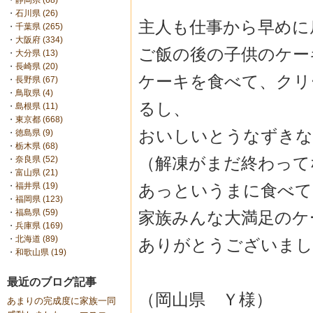
・
静岡県 (68)
・
石川県 (26)
主人も仕事から早めに
・
千葉県 (265)
・
大阪府 (334)
ご飯の後の子供のケー
・
大分県 (13)
・
長崎県 (20)
ケーキを食べて、クリ
・
長野県 (67)
・
鳥取県 (4)
るし、
・
島根県 (11)
・
東京都 (668)
おいしいとうなずきな
・
徳島県 (9)
・
栃木県 (68)
（解凍がまだ終わって
・
奈良県 (52)
・
富山県 (21)
あっというまに食べてしま
・
福井県 (19)
・
福岡県 (123)
・
福島県 (59)
家族みんな大満足のケ
・
兵庫県 (169)
・
北海道 (89)
ありがとうございましたm
・
和歌山県 (19)
最近のブログ記事
（岡山県 Ｙ様）
あまりの完成度に家族一同