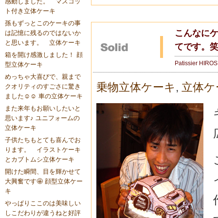
感動しました。 マスコッ
ト付き立体ケーキ
孫もずっとこのケーキの事
こんなに
は記憶に残るのではないか
と思います。 立体ケーキ
てです。笑
箱を開け感激しました！ 顔
Patissier HIRO
型立体ケーキ
めっちゃ大喜びで、親まで
乗物立体ケーキ
,
立体ケ
クオリティのすごさに驚き
ました☺️☺️ 車の立体ケーキ
また来年もお願いしたいと
思います♪ ユニフォームの
立体ケーキ
子供たちもとても喜んでお
ります。 イラストケーキ
とカブトムシ立体ケーキ
開けた瞬間、目を輝かせて
大興奮です🤩 顔型立体ケー
キ
やっぱりここのは美味しい
しこだわりが違うねと好評