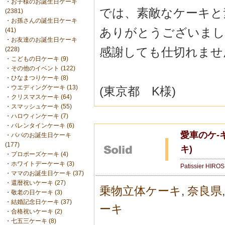
・
お子様のお誕生日ケーキ
では、素敵なケーキと
(2381)
・
お孫さんの誕生日ケーキ
ありがとうございまし
(41)
・
お友達のお誕生日ケーキ
感謝しても仕切れませ
(228)
・
こどもの日ケーキ (9)
・
その他のイベント (122)
・
ひなまつりケーキ (8)
・
ウエディングケーキ (13)
(東京都 K様)
・
クリスマスケーキ (64)
・
スマッシュケーキ (55)
・
ハロウィンケーキ (7)
・
バレンタインケーキ (6)
愛車のケ-
・
パパのお誕生日ケーキ
(177)
キ)
・
プロポーズケーキ (4)
・
ホワイトデーケーキ (3)
Patissier HIRO
・
ママのお誕生日ケーキ (37)
・
還暦祝いケーキ (27)
乗物立体ケーキ
,
奈良県
・
敬老の日ケーキ (3)
・
結婚記念日ケーキ (37)
ーキ
・
合格祝いケーキ (2)
・
七五三ケーキ (8)