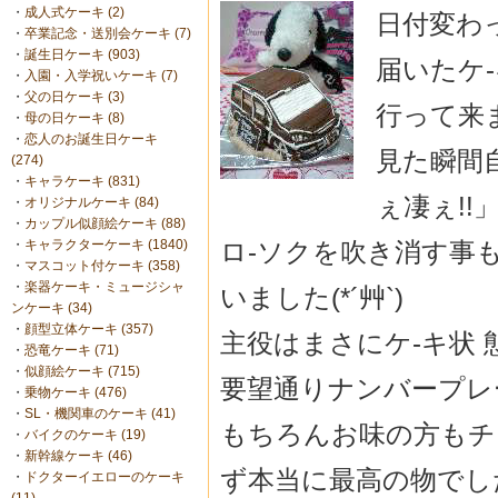
・
成人式ケーキ (2)
日付変わ
・
卒業記念・送別会ケーキ (7)
・
誕生日ケーキ (903)
届いたケ
・
入園・入学祝いケーキ (7)
・
父の日ケーキ (3)
行って来ま
・
母の日ケーキ (8)
・
恋人のお誕生日ケーキ
見た瞬間
(274)
・
キャラケーキ (831)
ぇ凄ぇ!!
・
オリジナルケーキ (84)
・
カップル似顔絵ケーキ (88)
ロ-ソクを吹き消す事
・
キャラクターケーキ (1840)
・
マスコット付ケーキ (358)
・
楽器ケーキ・ミュージシャ
いました(*´艸`)
ンケーキ (34)
・
顔型立体ケーキ (357)
主役はまさにケ-キ状 態
・
恐竜ケーキ (71)
・
似顔絵ケーキ (715)
要望通りナンバープレ
・
乗物ケーキ (476)
・
SL・機関車のケーキ (41)
もちろんお味の方もチ
・
バイクのケーキ (19)
・
新幹線ケーキ (46)
ず本当に最高の物でし
・
ドクターイエローのケーキ