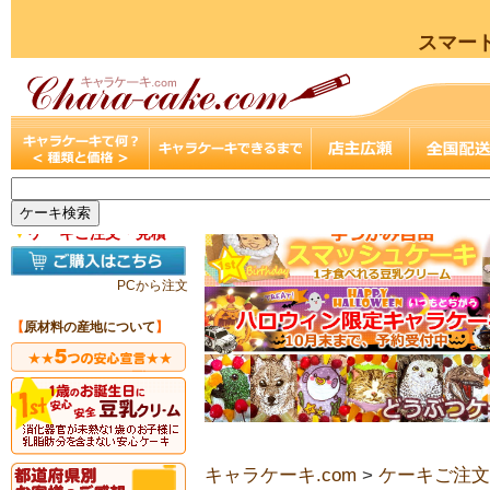
スマー
▼
ケーキご注文・見積
PCから注文
【
原材料の産地について
】
キャラケーキ.com
>
ケーキご注文