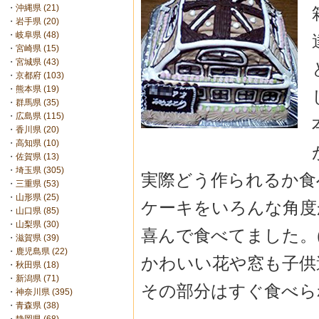
・
沖縄県 (21)
・
岩手県 (20)
・
岐阜県 (48)
・
宮崎県 (15)
・
宮城県 (43)
・
京都府 (103)
・
熊本県 (19)
・
群馬県 (35)
・
広島県 (115)
・
香川県 (20)
・
高知県 (10)
・
佐賀県 (13)
・
埼玉県 (305)
実際どう作られるか食
・
三重県 (53)
・
山形県 (25)
ケーキをいろんな角度
・
山口県 (85)
・
山梨県 (30)
喜んで食べてました。(
・
滋賀県 (39)
・
鹿児島県 (22)
かわいい花や窓も子供
・
秋田県 (18)
・
新潟県 (71)
その部分はすぐ食べら
・
神奈川県 (395)
・
青森県 (38)