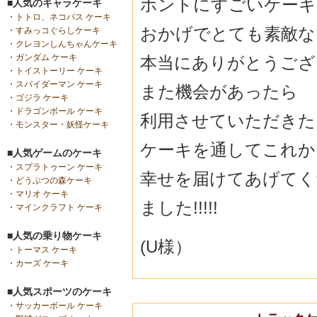
ホントにすごいケーキで
■人気のキャラケーキ
・
トトロ、ネコバス ケーキ
おかげでとても素敵な
・
すみっコぐらしケーキ
・
クレヨンしんちゃんケーキ
・
ガンダム ケーキ
本当にありがとうございま
・
トイストーリー ケーキ
・
スパイダーマン ケーキ
また機会があったら
・
ゴジラ ケーキ
・
ドラゴンボール ケーキ
利用させていただきた
・
モンスター・妖怪ケーキ
ケーキを通してこれか
■人気ゲームのケーキ
・
スプラトゥーン ケーキ
幸せを届けてあげてく
・
どうぶつの森ケーキ
・
マリオ ケーキ
ました!!!!!
・
マインクラフト ケーキ
■人気の乗り物ケーキ
(U様）
・
トーマス ケーキ
・
カーズ ケーキ
■人気スポーツのケーキ
・
サッカーボール ケーキ