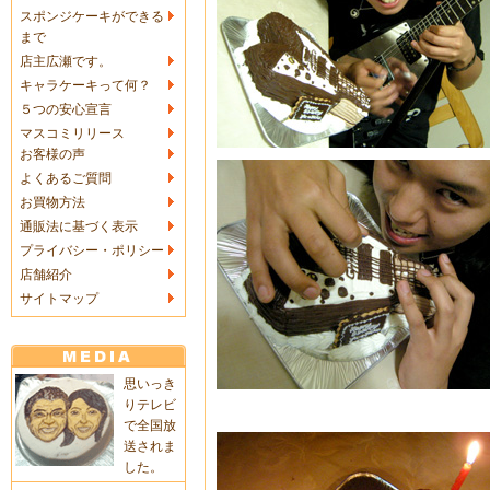
スポンジケーキができる
まで
店主広瀬です。
キャラケーキって何？
５つの安心宣言
マスコミリリース
お客様の声
よくあるご質問
お買物方法
通販法に基づく表示
プライバシー・ポリシー
店舗紹介
サイトマップ
思いっき
りテレビ
で全国放
送されま
した。