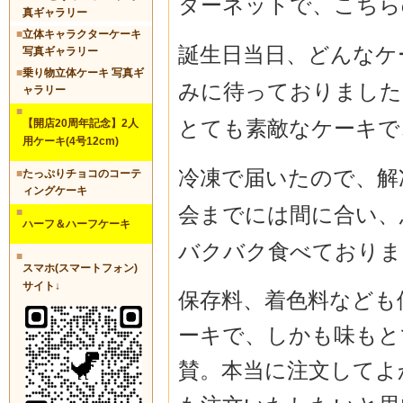
ターネットで、こちら
真ギャラリー
■
立体キャラクターケーキ
誕生日当日、どんなケ
写真ギャラリー
■
乗り物立体ケーキ 写真ギ
みに待っておりました
ャラリー
■
とても素敵なケーキで
【開店20周年記念】2人
用ケーキ(4号12cm)
冷凍で届いたので、解
■
たっぷりチョコのコーテ
ィングケーキ
会までには間に合い、
■
ハーフ＆ハーフケーキ
バクバク食べておりま
■
スマホ(スマートフォン)
サイト↓
保存料、着色料なども
ーキで、しかも味もと
賛。本当に注文してよ