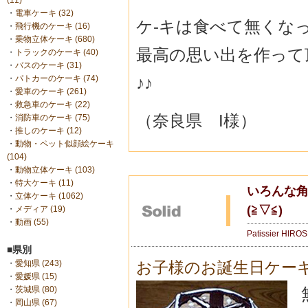
(11)
・
電車ケーキ (32)
ケ-キは食べて無くな
・
飛行機のケーキ (16)
・
乗物立体ケーキ (680)
最高の思い出を作って
・
トラックのケーキ (40)
・
バスのケーキ (31)
♪♪
・
パトカーのケーキ (74)
・
愛車のケーキ (261)
・
救急車のケーキ (22)
（奈良県 I様）
・
消防車のケーキ (75)
・
推しのケーキ (12)
・
動物・ペット似顔絵ケーキ
(104)
・
動物立体ケーキ (103)
・
特大ケーキ (11)
いろんな
・
立体ケーキ (1062)
(≧▽≦)
・
メディア (19)
・
動画 (55)
Patissier HIRO
■県別
・
愛知県 (243)
お子様のお誕生日ケー
・
愛媛県 (15)
・
茨城県 (80)
・
岡山県 (67)