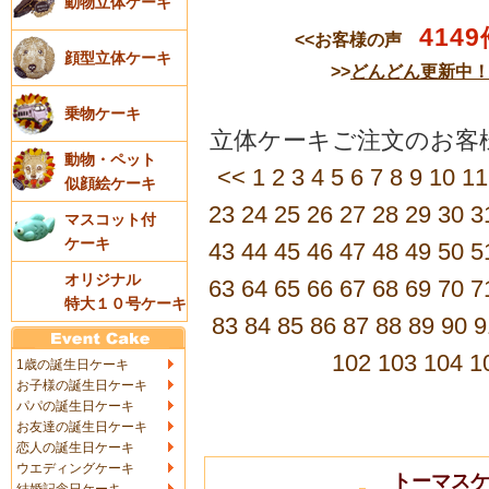
動物立体ケーキ
4149
<<お客様の声
顔型立体ケーキ
>>
どんどん更新中
乗物ケーキ
立体ケーキご注文のお客様
動物・ペット
<<
1
2
3
4
5
6
7
8
9
10
11
似顔絵ケーキ
23
24
25
26
27
28
29
30
3
マスコット付
ケーキ
43
44
45
46
47
48
49
50
5
オリジナル
63
64
65
66
67
68
69
70
7
特大１０号ケーキ
83
84
85
86
87
88
89
90
9
102
103
104
1
1歳の誕生日ケーキ
お子様の誕生日ケーキ
パパの誕生日ケーキ
お友達の誕生日ケーキ
恋人の誕生日ケーキ
ウエディングケーキ
トーマスケ
結婚記念日ケーキ