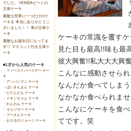
でした。 HONDAビートの
立体ケーキ
素敵な世界に一つだけのケ
ーキを 本当にありがとうご
ざいました！！ 車の立体ケ
ーキ
ケーキの常識を覆すケー
素敵なお誕生日になってま
す♡ マスコット付き立体ケ
見た目も最高!!味も最高
ーキ
彼大興奮!!私大大大興奮!!
■1才から人気のケーキ
・
ファーストバースデー ケー
こんなに感動させられ
キ
・
アンパンマン ケーキ
なんだか食べてしまう
・
ばいきんまん ケーキ
・
だだんだん ケーキ
なかなか食べられませ
・
ドキンちゃん ケーキ
・
わんわん ケーキ
こんなにケーキを食べ
・
そらジロー ケーキ
・
プーさんケーキ
てです。笑
・
おさるのジョージ ケーキ