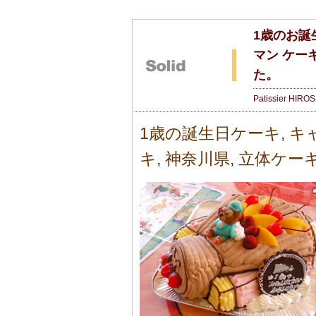
1歳のお誕
マン ケー
た。
Patissier HIRO
1歳の誕生日ケーキ
,
キ
キ
,
神奈川県
,
立体ケー