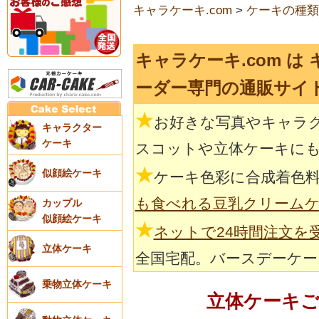
キャラケーキ.com
>
ケーキの種類
キャラケーキ.com は
ーダー専門の通販サイ
★
お好きな写真やキャラ
キャラクター
ケーキ
スコットや立体ケーキに
★
似顔絵ケーキ
ケーキ色彩に合成着色
も食べれる豆乳クリーム
カップル
似顔絵ケーキ
★
ネットで24時間注文を
立体ケーキ
全国宅配。バースデーケー
乗物立体ケーキ
立体ケーキ