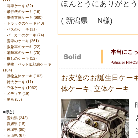
(11)
ほんとうにありがとう
・
電車ケーキ (32)
・
飛行機のケーキ (16)
・
乗物立体ケーキ (680)
( 新潟県 N様)
・
トラックのケーキ (40)
・
バスのケーキ (31)
・
パトカーのケーキ (74)
・
愛車のケーキ (261)
・
救急車のケーキ (22)
本当にこ
・
消防車のケーキ (75)
・
推しのケーキ (12)
Patissier HIRO
・
動物・ペット似顔絵ケーキ
(104)
お友達のお誕生日ケー
・
動物立体ケーキ (103)
・
特大ケーキ (11)
体ケーキ
,
立体ケーキ
・
立体ケーキ (1062)
・
メディア (19)
・
動画 (55)
■県別
・
愛知県 (243)
・
愛媛県 (15)
・
茨城県 (80)
・
岡山県 (67)