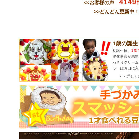
4149
<<お客様の声
>>
どんどん更新中
1歳の誕
初誕生日、
1歳
消化器官が未熟
っさりクリーム
ラーはお口に入
＞＞ 詳しく