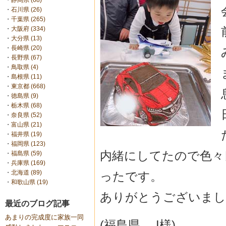
・
静岡県 (68)
・
石川県 (26)
・
千葉県 (265)
・
大阪府 (334)
・
大分県 (13)
・
長崎県 (20)
・
長野県 (67)
・
鳥取県 (4)
・
島根県 (11)
・
東京都 (668)
・
徳島県 (9)
・
栃木県 (68)
・
奈良県 (52)
・
富山県 (21)
・
福井県 (19)
・
福岡県 (123)
内緒にしてたので色々
・
福島県 (59)
・
兵庫県 (169)
・
北海道 (89)
ったです。
・
和歌山県 (19)
ありがとうございまし
最近のブログ記事
あまりの完成度に家族一同
(福島県 I様)