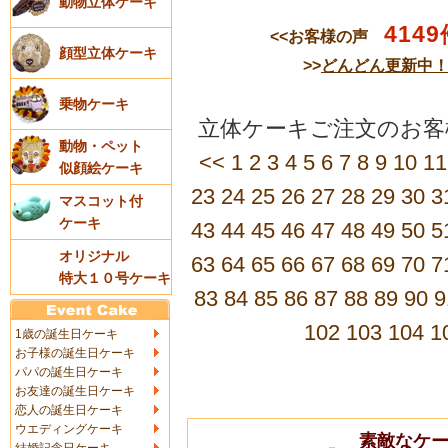
動物立体ケーキ
4149
<<お客様の声
顔型立体ケーキ
>>
どんどん更新中
乗物ケーキ
立体ケーキご注文のお客
動物・ペット
<<
1
2
3
4
5
6
7
8
9
10
11
似顔絵ケーキ
23
24
25
26
27
28
29
30
3
マスコット付
ケーキ
43
44
45
46
47
48
49
50
5
オリジナル
63
64
65
66
67
68
69
70
7
特大１０号ケーキ
83
84
85
86
87
88
89
90
9
102
103
104
1
1歳の誕生日ケーキ
お子様の誕生日ケーキ
パパの誕生日ケーキ
お友達の誕生日ケーキ
恋人の誕生日ケーキ
ウエディングケーキ
素敵なケ
結婚記念日ケーキ