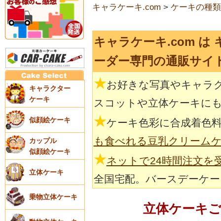
キャラケーキ.com
>
ケーキの種類
キャラケーキ.com は
ーダー専門の通販サイ
★
お好きな写真やキャラ
キャラクター
ケーキ
スコットや立体ケーキに
★
似顔絵ケーキ
ケーキ色彩に合成着色
も食べれる豆乳クリーム
カップル
似顔絵ケーキ
★
ネットで24時間注文を
立体ケーキ
全国宅配。バースデーケー
乗物立体ケーキ
立体ケーキ