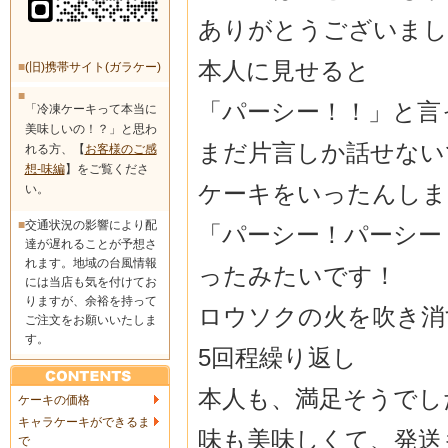
ありがとうございまし
本人に見せると
■
(旧)携帯サイト(ガラケー)
■
「パーシー！！」と言
「冷凍ケーキって本当に
美味しいの！？」と思わ
まだ片言しか話せない
れる方、【
お客様のご感
想-味編
】をご覧くださ
ケーキをいったんしま
い。
■
交通状況の影響により配
「パーシー！パーシー
達が遅れることが予想さ
れます。地域の台風情報
ったみたいです！
には当店も気を付けてお
りますが、余裕を持って
ロウソクの火を吹き消
ご注文をお願いいたしま
す。
5回程繰り返し
本人も、満足そうでし
ケーキの価格
キャラケーキができるま
味も美味しくて、発送
で