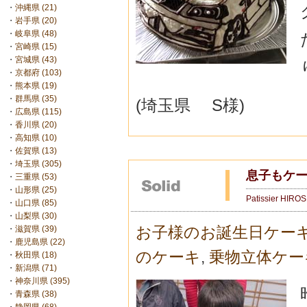
・
沖縄県 (21)
・
岩手県 (20)
・
岐阜県 (48)
・
宮崎県 (15)
・
宮城県 (43)
・
京都府 (103)
・
熊本県 (19)
・
群馬県 (35)
(埼玉県 S様)
・
広島県 (115)
・
香川県 (20)
・
高知県 (10)
・
佐賀県 (13)
・
埼玉県 (305)
息子もケ
・
三重県 (53)
・
山形県 (25)
Patissier HIRO
・
山口県 (85)
・
山梨県 (30)
お子様のお誕生日ケー
・
滋賀県 (39)
・
鹿児島県 (22)
のケーキ
,
乗物立体ケー
・
秋田県 (18)
・
新潟県 (71)
・
神奈川県 (395)
・
青森県 (38)