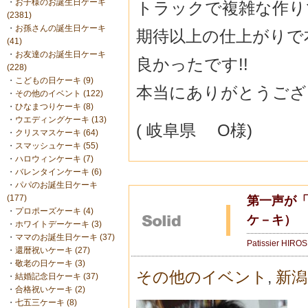
・
お子様のお誕生日ケーキ
トラックで複雑な作り
(2381)
・
お孫さんの誕生日ケーキ
期待以上の仕上がりで
(41)
・
お友達のお誕生日ケーキ
良かったです!!
(228)
・
こどもの日ケーキ (9)
本当にありがとうござい
・
その他のイベント (122)
・
ひなまつりケーキ (8)
・
ウエディングケーキ (13)
( 岐阜県 O様)
・
クリスマスケーキ (64)
・
スマッシュケーキ (55)
・
ハロウィンケーキ (7)
・
バレンタインケーキ (6)
・
パパのお誕生日ケーキ
(177)
第一声が「
・
プロポーズケーキ (4)
ケ－キ）
・
ホワイトデーケーキ (3)
・
ママのお誕生日ケーキ (37)
Patissier HIRO
・
還暦祝いケーキ (27)
・
敬老の日ケーキ (3)
その他のイベント
,
新潟
・
結婚記念日ケーキ (37)
・
合格祝いケーキ (2)
・
七五三ケーキ (8)