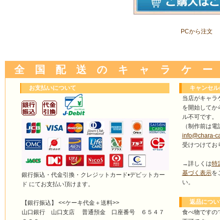
PCから注文
全 国 配 送 の キ ャ ラ ケ ー
お支払いについて
キャンセル
当店がキャラ
を開始してか
ル不可です。
（制作前は電
info@chara-c
受けつけてお
→詳しくは
特
基づく表示
を
銀行振込・代金引換・クレジットカード•デビットカー
い。
ド にてお支払い頂けます。
返品につい
【銀行振込】 <<ケーキ代金＋送料>>
食べ物ですの
山口銀行 山口支店 普通預金 口座番号 ６５４７