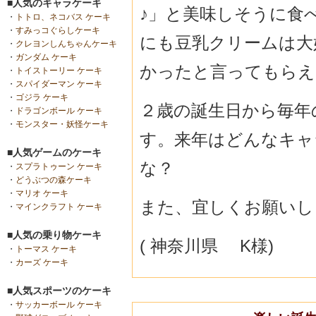
■人気のキャラケーキ
♪」と美味しそうに食
・
トトロ、ネコバス ケーキ
・
すみっコぐらしケーキ
にも豆乳クリームは大
・
クレヨンしんちゃんケーキ
・
ガンダム ケーキ
かったと言ってもらえ
・
トイストーリー ケーキ
・
スパイダーマン ケーキ
・
ゴジラ ケーキ
２歳の誕生日から毎年
・
ドラゴンボール ケーキ
・
モンスター・妖怪ケーキ
す。来年はどんなキャ
■人気ゲームのケーキ
な？
・
スプラトゥーン ケーキ
・
どうぶつの森ケーキ
・
マリオ ケーキ
また、宜しくお願いし
・
マインクラフト ケーキ
■人気の乗り物ケーキ
( 神奈川県 K様)
・
トーマス ケーキ
・
カーズ ケーキ
■人気スポーツのケーキ
・
サッカーボール ケーキ