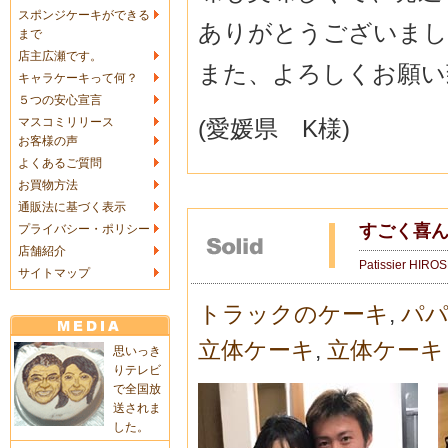
スポンジケーキができる
ありがとうございまし
まで
店主広瀬です。
また、よろしくお願い
キャラケーキって何？
５つの安心宣言
(愛媛県 K様)
マスコミリリース
お客様の声
よくあるご質問
お買物方法
通販法に基づく表示
すごく喜ん
プライバシー・ポリシー
店舗紹介
Patissier HIRO
サイトマップ
トラックのケーキ
,
パパ
立体ケーキ
,
立体ケーキ
思いっき
りテレビ
で全国放
送されま
した。