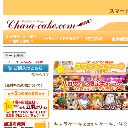
スマー
▼
ケーキご注文・見積
PCから注文
【
原材料の産地について
】
キャラケーキ.com
>
ケーキご注文