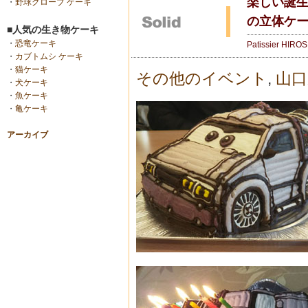
楽しい誕
・
野球グローブ ケーキ
の立体ケ
■人気の生き物ケーキ
・
恐竜ケーキ
Patissier HIRO
・
カブトムシ ケーキ
・
猫ケーキ
その他のイベント
,
山口
・
犬ケーキ
・
魚ケーキ
・
亀ケーキ
アーカイブ