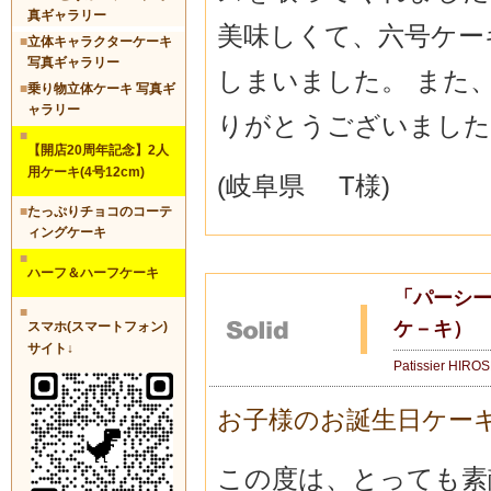
真ギャラリー
美味しくて、六号ケー
■
立体キャラクターケーキ
写真ギャラリー
しまいました。 また
■
乗り物立体ケーキ 写真ギ
ャラリー
りがとうございました
■
【開店20周年記念】2人
用ケーキ(4号12cm)
(岐阜県 T様)
■
たっぷりチョコのコーテ
ィングケーキ
■
ハーフ＆ハーフケーキ
「パーシ
■
ケ－キ）
スマホ(スマートフォン)
サイト↓
Patissier HIRO
お子様のお誕生日ケー
この度は、とっても素