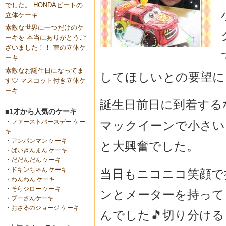
でした。 HONDAビートの
立体ケーキ
素敵な世界に一つだけのケ
ーキを 本当にありがとうご
ざいました！！ 車の立体ケ
ーキ
素敵なお誕生日になってま
してほしいとの要望に
す♡ マスコット付き立体ケ
ーキ
誕生日前日に到着する
■1才から人気のケーキ
・
ファーストバースデー ケー
マックイーンで小さいメ
キ
・
アンパンマン ケーキ
と大興奮でした。
・
ばいきんまん ケーキ
・
だだんだん ケーキ
・
ドキンちゃん ケーキ
当日もニコニコ笑顔で
・
わんわん ケーキ
・
そらジロー ケーキ
ンとメーターを持って
・
プーさんケーキ
・
おさるのジョージ ケーキ
んでした🎵切り分け