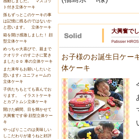
感動しました。 マスコッ
ト付き立体ケーキ
孫もずっとこのケーキの事
は記憶に残るのではないか
と思います。 立体ケーキ
大興奮で
箱を開け感激しました！ 顔
型立体ケーキ
Patissier HIRO
めっちゃ大喜びで、親まで
クオリティのすごさに驚き
お子様のお誕生日ケー
ました☺️☺️ 車の立体ケーキ
体ケーキ
また来年もお願いしたいと
思います♪ ユニフォームの
立体ケーキ
子供たちもとても喜んでお
ります。 イラストケーキ
とカブトムシ立体ケーキ
開けた瞬間、目を輝かせて
大興奮です🤩 顔型立体ケー
キ
やっぱりここのは美味しい
しこだわりが違うねと好評