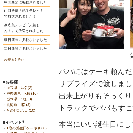
中国新聞に掲載されました
山口放送「熱血テレビ！」
で放送されました！
新広島テレビ「人気も
ん！」で放送されました！
朝日新聞に掲載されました
毎日新聞に掲載されました
>>続きを読む
パパにはケーキ頼んだ
サプライズで渡しました(
■お客様
・
埼玉県 U様 (2)
・
神奈川県 K様 (16)
出来上がりもそっくり
・
栃木県 S様 (3)
・
北海道 I様 (3)
トラックでパパもすごく
・
その他記念日 (10)
■イベント別
本当にいい誕生日にして
・
1歳の誕生日ケーキ (660)