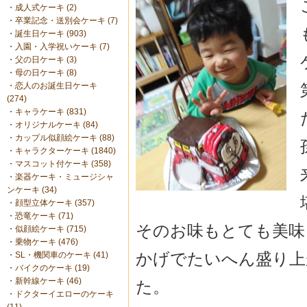
・
成人式ケーキ (2)
・
卒業記念・送別会ケーキ (7)
・
誕生日ケーキ (903)
・
入園・入学祝いケーキ (7)
・
父の日ケーキ (3)
・
母の日ケーキ (8)
・
恋人のお誕生日ケーキ
(274)
・
キャラケーキ (831)
・
オリジナルケーキ (84)
・
カップル似顔絵ケーキ (88)
・
キャラクターケーキ (1840)
・
マスコット付ケーキ (358)
・
楽器ケーキ・ミュージシャ
ンケーキ (34)
・
顔型立体ケーキ (357)
・
恐竜ケーキ (71)
そのお味もとても美味
・
似顔絵ケーキ (715)
・
乗物ケーキ (476)
かげでたいへん盛り上
・
SL・機関車のケーキ (41)
・
バイクのケーキ (19)
・
新幹線ケーキ (46)
た。
・
ドクターイエローのケーキ