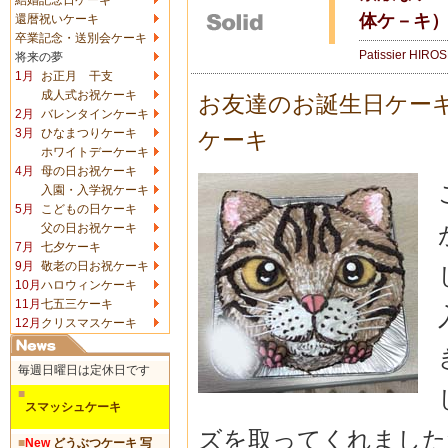
体ケ－キ
還暦祝いケーキ
卒業記念・送別会ケーキ
Patissier HIRO
将来の夢
1月
お正月 干支
成人式お祝ケーキ
お友達のお誕生日ケー
2月
バレンタインケーキ
3月
ひなまつりケーキ
ケーキ
ホワイトデーケーキ
4月
母の日お祝ケーキ
入園・入学祝ケーキ
5月
こどもの日ケーキ
父の日お祝ケーキ
7月
七夕ケーキ
9月
敬老の日お祝ケーキ
10月
ハロウィンケーキ
11月
七五三ケーキ
12月
クリスマスケーキ
毎週日曜日は定休日です
■
スマッシュケーキ
ズを取ってくれました
■
New
どうぶつケーキ 写