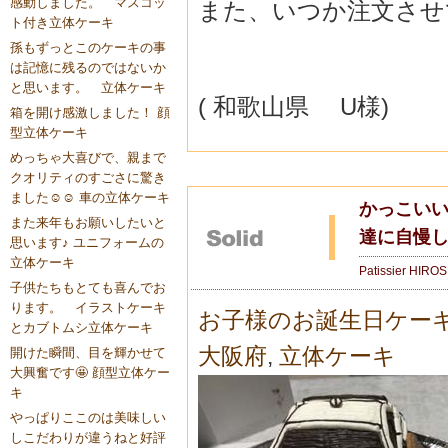
感動しました。 マスコッ
また、いつか注文させて
ト付き立体ケーキ
孫もずっとこのケーキの事
は記憶に残るのではないか
と思います。 立体ケーキ
( 和歌山県 U様)
箱を開け感激しました！ 顔
型立体ケーキ
めっちゃ大喜びで、親まで
クオリティのすごさに驚き
ました☺️☺️ 車の立体ケーキ
かっこいい
また来年もお願いしたいと
達に自慢
思います♪ ユニフォームの
立体ケーキ
Patissier HIRO
子供たちもとても喜んでお
ります。 イラストケーキ
お子様のお誕生日ケー
とカブトムシ立体ケーキ
大阪府
,
立体ケーキ
開けた瞬間、目を輝かせて
大興奮です🤩 顔型立体ケー
キ
やっぱりここのは美味しい
しこだわりが違うねと好評