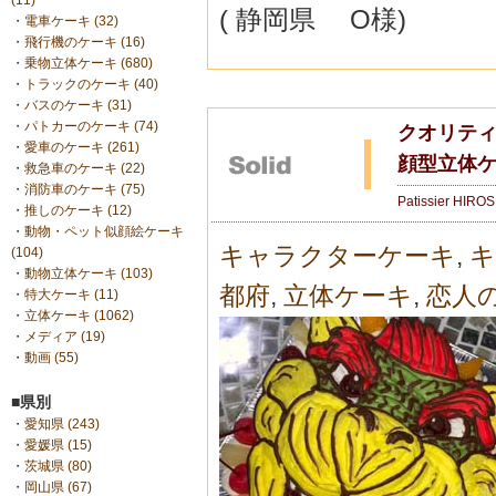
(11)
( 静岡県 O様)
・
電車ケーキ (32)
・
飛行機のケーキ (16)
・
乗物立体ケーキ (680)
・
トラックのケーキ (40)
・
バスのケーキ (31)
・
パトカーのケーキ (74)
クオリテ
・
愛車のケーキ (261)
顔型立体
・
救急車のケーキ (22)
・
消防車のケーキ (75)
Patissier HIRO
・
推しのケーキ (12)
・
動物・ペット似顔絵ケーキ
キャラクターケーキ
,
キ
(104)
・
動物立体ケーキ (103)
都府
,
立体ケーキ
,
恋人
・
特大ケーキ (11)
・
立体ケーキ (1062)
・
メディア (19)
・
動画 (55)
■県別
・
愛知県 (243)
・
愛媛県 (15)
・
茨城県 (80)
・
岡山県 (67)