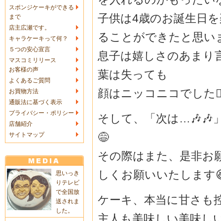
スポンジケーキができる
子供は4歳のお誕生日
まで
店主広瀬です。
ることができたと思い
キャラケーキって何？
５つの安心宣言
息子は嬉しさのあまり
マスコミリリース
お客様の声
葉は失っても
よくあるご質問
顔はニッコニコでした🙆‍♀
お買物方法
通販法に基づく表示
プライバシー・ポリシー
そして、「次は…🎶
店舗紹介
😅
サイトマップ
その際はまた、是非お
しくお願いいたします
思いっき
りテレビ
で全国放
ケーキ、本当に甘さも
送されま
した。
主人も美味しい美味しい