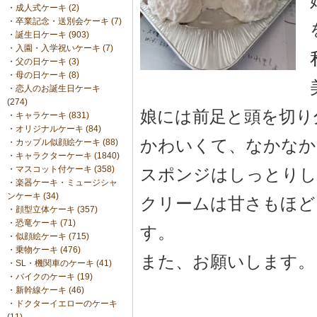
・
成人式ケーキ (2)
・
卒業記念・送別会ケーキ (7)
・
誕生日ケーキ (903)
・
入園・入学祝いケーキ (7)
・
父の日ケーキ (3)
・
母の日ケーキ (8)
・
恋人のお誕生日ケーキ
(274)
娘には前足と頭を切り
・
キャラケーキ (831)
・
オリジナルケーキ (84)
かわいくて、なかなか
・
カップル似顔絵ケーキ (88)
・
キャラクターケーキ (1840)
・
マスコット付ケーキ (358)
スポンジはしっとりし
・
楽器ケーキ・ミュージシャ
ンケーキ (34)
クリームは甘さもほど
・
顔型立体ケーキ (357)
・
恐竜ケーキ (71)
す。
・
似顔絵ケーキ (715)
・
乗物ケーキ (476)
また、お願いします。
・
SL・機関車のケーキ (41)
・
バイクのケーキ (19)
・
新幹線ケーキ (46)
・
ドクターイエローのケーキ