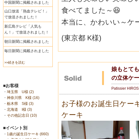
中国新聞に掲載されました
食べてました～😆
山口放送「熱血テレビ！」
で放送されました！
本当に、かわいい～ケ
新広島テレビ「人気も
ん！」で放送されました！
(東京都 K様)
朝日新聞に掲載されました
毎日新聞に掲載されました
>>続きを読む
娘もとて
の立体ケ
■お客様
Patissier HIRO
・
埼玉県 U様 (2)
・
神奈川県 K様 (16)
お子様のお誕生日ケー
・
栃木県 S様 (3)
・
北海道 I様 (3)
ケーキ
・
その他記念日 (10)
■イベント別
・
1歳の誕生日ケーキ (660)