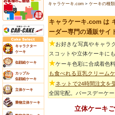
キャラケーキ.com
>
ケーキの種類
キャラケーキ.com は
ーダー専門の通販サイ
★
お好きな写真やキャラ
キャラクター
ケーキ
スコットや立体ケーキに
★
似顔絵ケーキ
ケーキ色彩に合成着色
も食べれる豆乳クリーム
カップル
似顔絵ケーキ
★
ネットで24時間注文を
立体ケーキ
全国宅配。バースデーケー
乗物立体ケーキ
立体ケーキ