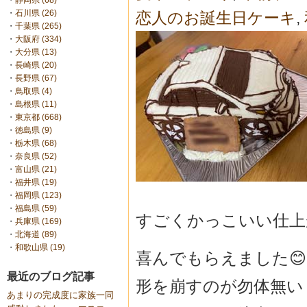
・
静岡県 (68)
・
石川県 (26)
恋人のお誕生日ケーキ
,
・
千葉県 (265)
・
大阪府 (334)
・
大分県 (13)
・
長崎県 (20)
・
長野県 (67)
・
鳥取県 (4)
・
島根県 (11)
・
東京都 (668)
・
徳島県 (9)
・
栃木県 (68)
・
奈良県 (52)
・
富山県 (21)
・
福井県 (19)
・
福岡県 (123)
・
福島県 (59)
すごくかっこいい仕上
・
兵庫県 (169)
・
北海道 (89)
・
和歌山県 (19)
喜んでもらえました😊
最近のブログ記事
形を崩すのが勿体無い
あまりの完成度に家族一同