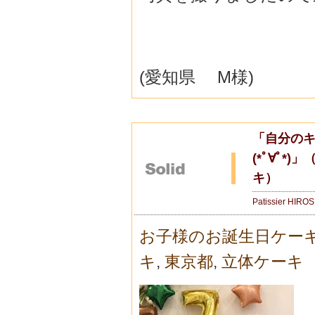
(愛知県 M様)
「自分の
(*ﾟ∀ﾟ
キ）
Patissier HIRO
お子様のお誕生日ケー
キ
,
東京都
,
立体ケーキ