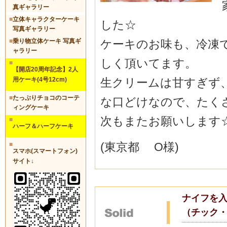
真ギャラリー
■
立体キャラクターケーキ
した☆
写真ギャラリー
■
乗り物立体ケーキ 写真ギ
ケーキのお味も、冷凍
ャラリー
しく頂いてます。
■
【開店20周年記念】2人
用ケーキ(4号12cm)
生クリームは甘すぎず
■
たっぷりチョコのコーテ
な口どけなので、たく
ィングケーキ
次もまたお願いします
■
ハーフ＆ハーフケーキ
(東京都 O様)
■
スマホ(スマートフォン)
サイト↓
ナイフを入
（チック