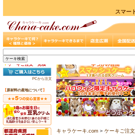
スマー
▼
ケーキご注文・見積
PCから注文
【
原材料の産地について
】
キャラケーキ.com
>
ケーキご注文