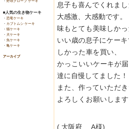
・
野球グローブ ケーキ
息子も喜んでくれまし
■人気の生き物ケーキ
大感激、大感動です。
・
恐竜ケーキ
・
カブトムシ ケーキ
味もとても美味しかっ
・
猫ケーキ
・
犬ケーキ
いい歳の息子にケーキ
・
魚ケーキ
・
亀ケーキ
しかった車を買い、
アーカイブ
かっこいいケーキが届
達に自慢してました！
また、作っていただき
よろしくお願いします
( 大阪府 A様)