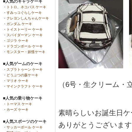
■人気のキャラケーキ
・
トトロ、ネコバス ケーキ
・
すみっコぐらしケーキ
・
クレヨンしんちゃんケーキ
・
ガンダム ケーキ
・
トイストーリー ケーキ
・
スパイダーマン ケーキ
・
ゴジラ ケーキ
・
ドラゴンボール ケーキ
・
モンスター・妖怪ケーキ
■人気ゲームのケーキ
・
スプラトゥーン ケーキ
・
どうぶつの森ケーキ
・
マリオ ケーキ
（6号・生クリーム・
・
マインクラフト ケーキ
■人気の乗り物ケーキ
・
トーマス ケーキ
・
カーズ ケーキ
素晴らしいお誕生日ケ
■人気スポーツのケーキ
ありがとうございます
・
サッカーボール ケーキ