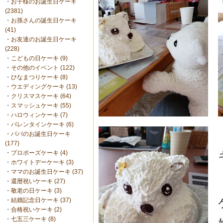
・
お子様のお誕生日ケーキ
(2381)
・
お孫さんの誕生日ケーキ
(41)
・
お友達のお誕生日ケーキ
(228)
・
こどもの日ケーキ (9)
・
その他のイベント (122)
・
ひなまつりケーキ (8)
・
ウエディングケーキ (13)
・
クリスマスケーキ (64)
・
スマッシュケーキ (55)
・
ハロウィンケーキ (7)
・
バレンタインケーキ (6)
・
パパのお誕生日ケーキ
(177)
・
プロポーズケーキ (4)
・
ホワイトデーケーキ (3)
・
ママのお誕生日ケーキ (37)
・
還暦祝いケーキ (27)
・
敬老の日ケーキ (3)
・
結婚記念日ケーキ (37)
・
合格祝いケーキ (2)
・
七五三ケーキ (8)