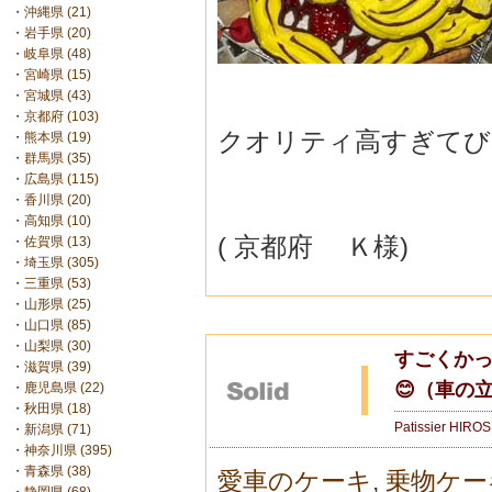
・
沖縄県 (21)
・
岩手県 (20)
・
岐阜県 (48)
・
宮崎県 (15)
・
宮城県 (43)
・
京都府 (103)
クオリティ高すぎてび
・
熊本県 (19)
・
群馬県 (35)
・
広島県 (115)
・
香川県 (20)
・
高知県 (10)
( 京都府 Ｋ様)
・
佐賀県 (13)
・
埼玉県 (305)
・
三重県 (53)
・
山形県 (25)
・
山口県 (85)
・
山梨県 (30)
すごくか
・
滋賀県 (39)
😊（車の
・
鹿児島県 (22)
・
秋田県 (18)
Patissier HIRO
・
新潟県 (71)
・
神奈川県 (395)
・
青森県 (38)
愛車のケーキ
,
乗物ケー