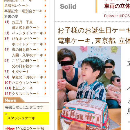
車両の立
還暦祝いケーキ
卒業記念・送別会ケーキ
Patissier HIRO
将来の夢
1月
お正月 干支
成人式お祝ケーキ
お子様のお誕生日ケー
2月
バレンタインケーキ
3月
ひなまつりケーキ
電車ケーキ
,
東京都
,
立
ホワイトデーケーキ
4月
母の日お祝ケーキ
入園・入学祝ケーキ
5月
こどもの日ケーキ
父の日お祝ケーキ
7月
七夕ケーキ
9月
敬老の日お祝ケーキ
10月
ハロウィンケーキ
11月
七五三ケーキ
12月
クリスマスケーキ
毎週日曜日は定休日です
■
スマッシュケーキ
■
New
どうぶつケーキ 写