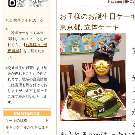
Patissier HIRO
お子様のお誕生日ケー
■
(旧)携帯サイト(ガラケー)
東京都
,
立体ケーキ
■
「冷凍ケーキって本当に
美味しいの！？」と思わ
れる方、【
お客様のご感
想-味編
】をご覧くださ
い。
■
交通状況の影響により配
達が遅れることが予想さ
れます。地域の台風情報
には当店も気を付けてお
りますが、余裕を持って
ご注文をお願いいたしま
す。
ケーキの価格
キャラケーキができるま
で
を入れるのがもったいな