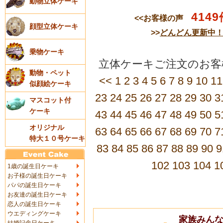
動物立体ケーキ
4149
<<お客様の声
顔型立体ケーキ
>>
どんどん更新中
乗物ケーキ
立体ケーキご注文のお客
動物・ペット
<<
1
2
3
4
5
6
7
8
9
10
11
似顔絵ケーキ
23
24
25
26
27
28
29
30
3
マスコット付
ケーキ
43
44
45
46
47
48
49
50
5
オリジナル
63
64
65
66
67
68
69
70
7
特大１０号ケーキ
83
84
85
86
87
88
89
90
9
102
103
104
1
1歳の誕生日ケーキ
お子様の誕生日ケーキ
パパの誕生日ケーキ
お友達の誕生日ケーキ
恋人の誕生日ケーキ
ウエディングケーキ
家族みん
結婚記念日ケーキ