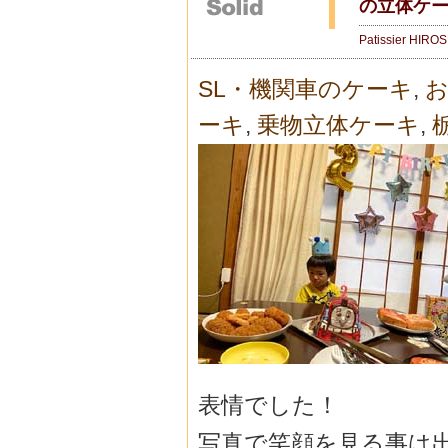
の立体ケ
Patissier HIRO
SL・機関車のケーキ
,
お
ーキ
,
乗物立体ケーキ
,
表情でした！
写真で笑顔を見る事は