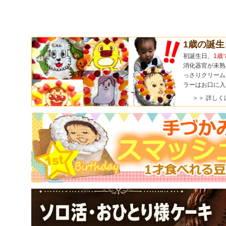
1歳の誕
初誕生日、
1歳
消化器官が未熟
っさりクリーム
ラーはお口に入
＞＞ 詳しく