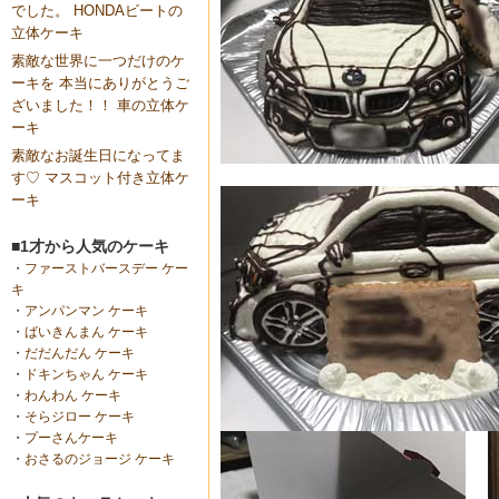
でした。 HONDAビートの
立体ケーキ
素敵な世界に一つだけのケ
ーキを 本当にありがとうご
ざいました！！ 車の立体ケ
ーキ
素敵なお誕生日になってま
す♡ マスコット付き立体ケ
ーキ
■1才から人気のケーキ
・
ファーストバースデー ケー
キ
・
アンパンマン ケーキ
・
ばいきんまん ケーキ
・
だだんだん ケーキ
・
ドキンちゃん ケーキ
・
わんわん ケーキ
・
そらジロー ケーキ
・
プーさんケーキ
・
おさるのジョージ ケーキ