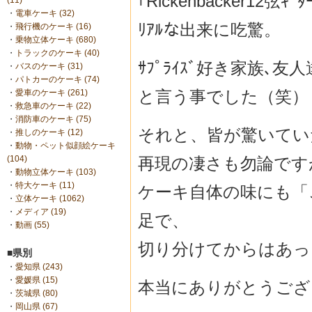
｢Rickenbacker12弦ｷﾞ
(11)
・
電車ケーキ (32)
ﾘｱﾙな出来に吃驚。
・
飛行機のケーキ (16)
・
乗物立体ケーキ (680)
・
トラックのケーキ (40)
ｻﾌﾟﾗｲｽﾞ好き家族､友
・
バスのケーキ (31)
・
パトカーのケーキ (74)
と言う事でした（笑）
・
愛車のケーキ (261)
・
救急車のケーキ (22)
・
消防車のケーキ (75)
それと、皆が驚いてい
・
推しのケーキ (12)
・
動物・ペット似顔絵ケーキ
再現の凄さも勿論です
(104)
・
動物立体ケーキ (103)
・
特大ケーキ (11)
ケーキ自体の味にも「
・
立体ケーキ (1062)
・
メディア (19)
足で、
・
動画 (55)
切り分けてからはあっ
■県別
・
愛知県 (243)
・
愛媛県 (15)
本当にありがとうござ
・
茨城県 (80)
・
岡山県 (67)