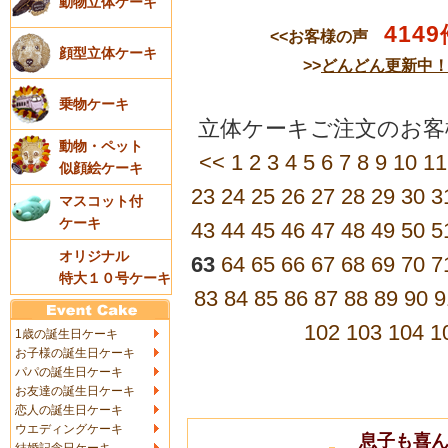
動物立体ケーキ
4149
<<お客様の声
顔型立体ケーキ
>>
どんどん更新中
乗物ケーキ
立体ケーキご注文のお客
動物・ペット
<<
1
2
3
4
5
6
7
8
9
10
11
似顔絵ケーキ
23
24
25
26
27
28
29
30
3
マスコット付
ケーキ
43
44
45
46
47
48
49
50
5
オリジナル
63
64
65
66
67
68
69
70
7
特大１０号ケーキ
83
84
85
86
87
88
89
90
9
102
103
104
1
1歳の誕生日ケーキ
お子様の誕生日ケーキ
パパの誕生日ケーキ
お友達の誕生日ケーキ
恋人の誕生日ケーキ
ウエディングケーキ
息子も喜ん
結婚記念日ケーキ