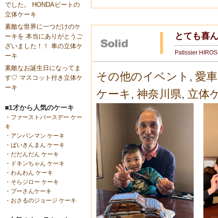
でした。 HONDAビートの
立体ケーキ
素敵な世界に一つだけのケ
とても喜ん
ーキを 本当にありがとうご
ざいました！！ 車の立体ケ
Patissier HIRO
ーキ
素敵なお誕生日になってま
その他のイベント
,
愛車
す♡ マスコット付き立体ケ
ーキ
ケーキ
,
神奈川県
,
立体
■1才から人気のケーキ
・
ファーストバースデー ケー
キ
・
アンパンマン ケーキ
・
ばいきんまん ケーキ
・
だだんだん ケーキ
・
ドキンちゃん ケーキ
・
わんわん ケーキ
・
そらジロー ケーキ
・
プーさんケーキ
・
おさるのジョージ ケーキ