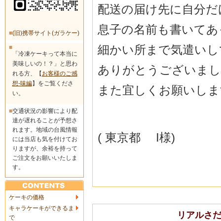
配送の届け先に自分だ
息子の名前も書いてあ
■
(旧)携帯サイト(ガラケー)
細かい所まで気遣いし
■
「冷凍ケーキって本当に
美味しいの！？」と思わ
ありがとうございまし
れる方、【
お客様のご感
想-味編
】をご覧くださ
また宜しくお願いしま
い。
■
交通状況の影響により配
達が遅れることが予想さ
れます。地域の台風情報
( 東京都 I様)
には当店も気を付けてお
りますが、余裕を持って
ご注文をお願いいたしま
す。
ケーキの価格
キャラケーキができるま
リアルさだ
で