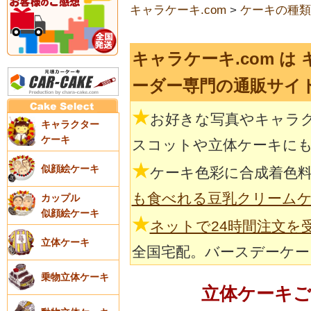
キャラケーキ.com
>
ケーキの種類
キャラケーキ.com は
ーダー専門の通販サイ
★
お好きな写真やキャラ
キャラクター
ケーキ
スコットや立体ケーキに
★
似顔絵ケーキ
ケーキ色彩に合成着色
も食べれる豆乳クリーム
カップル
似顔絵ケーキ
★
ネットで24時間注文を
立体ケーキ
全国宅配。バースデーケー
乗物立体ケーキ
立体ケーキ