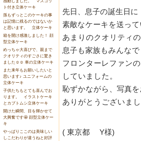
感動しました。 マスコッ
ト付き立体ケーキ
先日、息子の誕生日に
孫もずっとこのケーキの事
は記憶に残るのではないか
素敵なケーキを送って
と思います。 立体ケーキ
あまりのクオリティの
箱を開け感激しました！ 顔
型立体ケーキ
息子も家族もみんなで
めっちゃ大喜びで、親まで
クオリティのすごさに驚き
フロンターレファンの
ました☺️☺️ 車の立体ケーキ
また来年もお願いしたいと
していました。
思います♪ ユニフォームの
立体ケーキ
恥ずかながら、写真を
子供たちもとても喜んでお
ります。 イラストケーキ
ありがとうございまし
とカブトムシ立体ケーキ
開けた瞬間、目を輝かせて
大興奮です🤩 顔型立体ケー
キ
( 東京都 Y様)
やっぱりここのは美味しい
しこだわりが違うねと好評