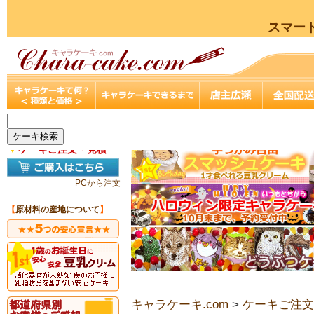
スマー
▼
ケーキご注文・見積
PCから注文
【
原材料の産地について
】
キャラケーキ.com
>
ケーキご注文