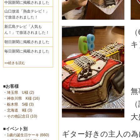
中国新聞に掲載されました
山口放送「熱血テレビ！」
で放送されました！
新広島テレビ「人気も
（
ん！」で放送されました！
朝日新聞に掲載されました
キ
毎日新聞に掲載されました
>>続きを読む
■お客様
無
・
埼玉県 U様 (2)
・
神奈川県 K様 (16)
（
・
栃木県 S様 (3)
・
北海道 I様 (3)
大
・
その他記念日 (10)
■イベント別
ギター好きの主人の為
・
1歳の誕生日ケーキ (660)