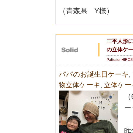
（青森県 Y様）
三平人形に
の立体ケ
Patissier HIRO
パパのお誕生日ケーキ
,
物立体ケーキ
,
立体ケー
（
ー
昨