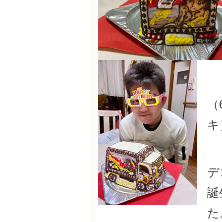
（
キ
デ
誕
た