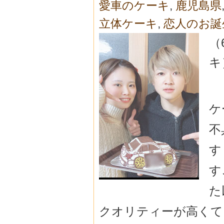
愛車のケーキ
,
鹿児島県
立体ケーキ
,
恋人のお誕
（
キ
ケ
不
す
す
た
クオリティーが高くて