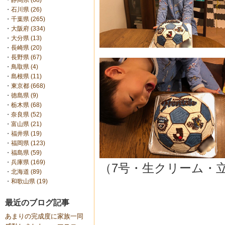
・
静岡県 (68)
・
石川県 (26)
・
千葉県 (265)
・
大阪府 (334)
・
大分県 (13)
・
長崎県 (20)
・
長野県 (67)
・
鳥取県 (4)
・
島根県 (11)
・
東京都 (668)
・
徳島県 (9)
・
栃木県 (68)
・
奈良県 (52)
・
富山県 (21)
・
福井県 (19)
・
福岡県 (123)
・
福島県 (59)
・
兵庫県 (169)
（7号・生クリーム・
・
北海道 (89)
・
和歌山県 (19)
最近のブログ記事
あまりの完成度に家族一同