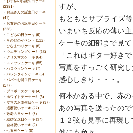
・
お子様のお誕生日ケーキ
すが、
(2381)
・
お孫さんの誕生日ケーキ
もともとサプライズ等
(41)
・
お友達のお誕生日ケーキ
いまいち反応の薄い主
(228)
・
こどもの日ケーキ (9)
・
その他のイベント (122)
ケーキの細部まで見て
・
ひなまつりケーキ (8)
・
ウエディングケーキ (13)
「これはギター好きで
・
クリスマスケーキ (64)
・
スマッシュケーキ (55)
写真をすっごく研究し
・
ハロウィンケーキ (7)
・
バレンタインケーキ (6)
感心しきり・・・。
・
パパのお誕生日ケーキ
(177)
・
プロポーズケーキ (4)
何本かある中で、赤の
・
ホワイトデーケーキ (3)
・
ママのお誕生日ケーキ (37)
あの写真を送ったので
・
還暦祝いケーキ (27)
・
敬老の日ケーキ (3)
１２弦も見事に再現し
・
結婚記念日ケーキ (37)
・
合格祝いケーキ (2)
他にも色々
・
七五三ケーキ (8)