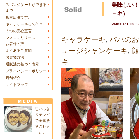
美味しい
スポンジケーキができる
まで
－キ）
店主広瀬です。
Patissier HIRO
キャラケーキって何？
５つの安心宣言
キャラケーキ
,
パパのお
マスコミリリース
お客様の声
ュージシャンケーキ
,
顔
よくあるご質問
お買物方法
キ
通販法に基づく表示
プライバシー・ポリシー
店舗紹介
サイトマップ
思いっき
りテレビ
で全国放
送されま
した。