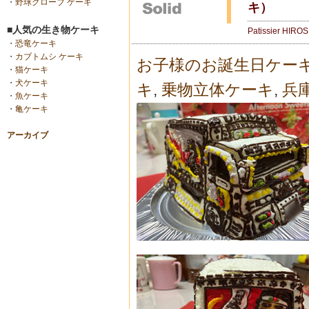
・
野球グローブ ケーキ
キ）
■人気の生き物ケーキ
Patissier HIRO
・
恐竜ケーキ
・
カブトムシ ケーキ
お子様のお誕生日ケー
・
猫ケーキ
・
犬ケーキ
キ
,
乗物立体ケーキ
,
兵
・
魚ケーキ
・
亀ケーキ
アーカイブ