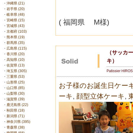
・
沖縄県 (21)
・
岩手県 (20)
・
岐阜県 (48)
( 福岡県 M様)
・
宮崎県 (15)
・
宮城県 (43)
・
京都府 (103)
・
熊本県 (19)
・
群馬県 (35)
・
広島県 (115)
（サッカ
・
香川県 (20)
・
高知県 (10)
キ）
・
佐賀県 (13)
Patissier HIRO
・
埼玉県 (305)
・
三重県 (53)
・
山形県 (25)
お子様のお誕生日ケー
・
山口県 (85)
・
山梨県 (30)
ーキ
,
顔型立体ケーキ
,
・
滋賀県 (39)
・
鹿児島県 (22)
・
秋田県 (18)
・
新潟県 (71)
・
神奈川県 (395)
・
青森県 (38)