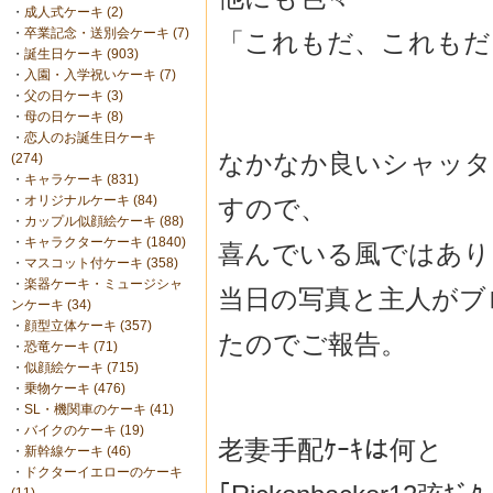
・
成人式ケーキ (2)
・
卒業記念・送別会ケーキ (7)
「これもだ、これもだ
・
誕生日ケーキ (903)
・
入園・入学祝いケーキ (7)
・
父の日ケーキ (3)
・
母の日ケーキ (8)
・
恋人のお誕生日ケーキ
なかなか良いシャッタ
(274)
・
キャラケーキ (831)
・
オリジナルケーキ (84)
すので、
・
カップル似顔絵ケーキ (88)
・
キャラクターケーキ (1840)
喜んでいる風ではあり
・
マスコット付ケーキ (358)
・
楽器ケーキ・ミュージシャ
当日の写真と主人がブ
ンケーキ (34)
・
顔型立体ケーキ (357)
たのでご報告。
・
恐竜ケーキ (71)
・
似顔絵ケーキ (715)
・
乗物ケーキ (476)
・
SL・機関車のケーキ (41)
・
バイクのケーキ (19)
老妻手配ｹｰｷは何と
・
新幹線ケーキ (46)
・
ドクターイエローのケーキ