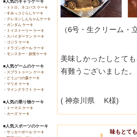
■人気のキャラケーキ
・
トトロ、ネコバス ケーキ
・
すみっコぐらしケーキ
・
クレヨンしんちゃんケーキ
・
ガンダム ケーキ
（6号・生クリーム・
・
トイストーリー ケーキ
・
スパイダーマン ケーキ
・
ゴジラ ケーキ
・
ドラゴンボール ケーキ
・
モンスター・妖怪ケーキ
美味しかったしとても喜
■人気ゲームのケーキ
有難うございました。
・
スプラトゥーン ケーキ
・
どうぶつの森ケーキ
・
マリオ ケーキ
・
マインクラフト ケーキ
( 神奈川県 K様)
■人気の乗り物ケーキ
・
トーマス ケーキ
・
カーズ ケーキ
■人気スポーツのケーキ
味もとて
・
サッカーボール ケーキ