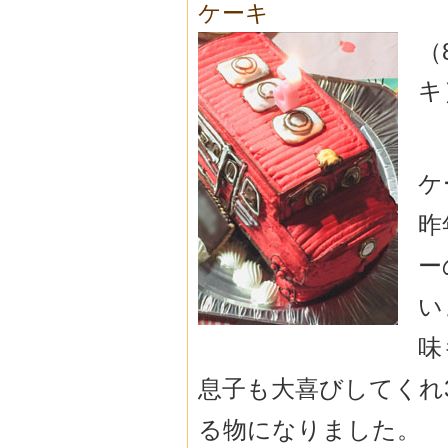
ケーキ
（
キ
ケ
昨
ー
い
味
息子も大喜びしてくれ
る物になりました。