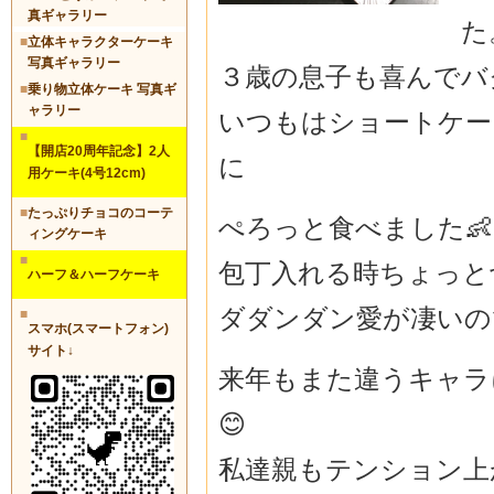
真ギャラリー
た
■
立体キャラクターケーキ
写真ギャラリー
３歳の息子も喜んでバ
■
乗り物立体ケーキ 写真ギ
ャラリー
いつもはショートケー
■
【開店20周年記念】2人
に
用ケーキ(4号12cm)
■
たっぷりチョコのコーテ
ぺろっと食べました👶
ィングケーキ
■
包丁入れる時ちょっと
ハーフ＆ハーフケーキ
ダダンダン愛が凄いの
■
スマホ(スマートフォン)
サイト↓
来年もまた違うキャラ
😊
私達親もテンション上