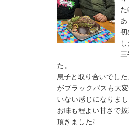
た
あ
初
し
三
た。
息子と取り合いでした
がブラックバスも大変
いない感じになりました
お味も程よい甘さで抜
頂きました❕