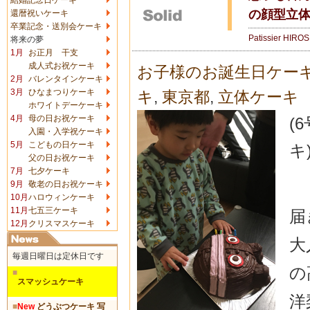
の顔型立
還暦祝いケーキ
卒業記念・送別会ケーキ
Patissier HIRO
将来の夢
1月
お正月 干支
成人式お祝ケーキ
お子様のお誕生日ケー
2月
バレンタインケーキ
3月
ひなまつりケーキ
キ
,
東京都
,
立体ケーキ
ホワイトデーケーキ
4月
母の日お祝ケーキ
(
入園・入学祝ケーキ
5月
こどもの日ケーキ
キ
父の日お祝ケーキ
7月
七夕ケーキ
9月
敬老の日お祝ケーキ
10月
ハロウィンケーキ
11月
七五三ケーキ
届
12月
クリスマスケーキ
大
毎週日曜日は定休日です
の
■
スマッシュケーキ
洋
■
New
どうぶつケーキ 写