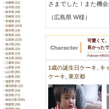
さまでした！また機会
・
沖縄県 (21)
・
岩手県 (20)
・
岐阜県 (48)
（広島県 W様）
・
宮崎県 (15)
・
宮城県 (43)
・
京都府 (103)
・
熊本県 (19)
・
群馬県 (34)
・
広島県 (115)
可愛くて
・
香川県 (20)
良かった
・
高知県 (10)
・
佐賀県 (13)
Patissier HIRO
・
埼玉県 (305)
・
三重県 (53)
1歳の誕生日ケーキ
,
キ
・
山形県 (24)
・
山口県 (85)
ケーキ
,
東京都
・
山梨県 (30)
・
滋賀県 (39)
・
鹿児島県 (22)
・
秋田県 (18)
・
新潟県 (71)
・
神奈川県 (395)
・
青森県 (38)