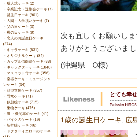
・
成人式ケーキ (2)
・
卒業記念・送別会ケーキ (7)
・
誕生日ケーキ (901)
・
入園・入学祝いケーキ (7)
・
父の日ケーキ (3)
・
母の日ケーキ (8)
次も宜しくお願いしますm
・
恋人のお誕生日ケーキ
(274)
ありがとうございました
・
キャラケーキ (831)
・
オリジナルケーキ (84)
・
カップル似顔絵ケーキ (88)
(沖縄県 O様)
・
キャラクターケーキ (1840)
・
マスコット付ケーキ (356)
・
楽器ケーキ・ミュージシャ
ンケーキ (34)
・
顔型立体ケーキ (357)
とても幸
・
恐竜ケーキ (71)
・
似顔絵ケーキ (715)
Patissier HIRO
・
乗物ケーキ (476)
・
SL・機関車のケーキ (41)
1歳の誕生日ケーキ
,
広
・
バイクのケーキ (19)
・
新幹線ケーキ (46)
・
ドクターイエローのケーキ