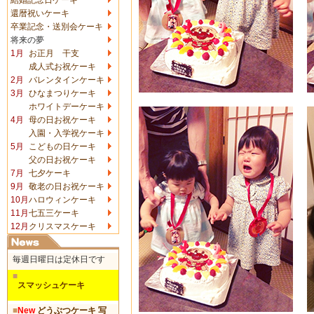
還暦祝いケーキ
卒業記念・送別会ケーキ
将来の夢
1月
お正月 干支
成人式お祝ケーキ
2月
バレンタインケーキ
3月
ひなまつりケーキ
ホワイトデーケーキ
4月
母の日お祝ケーキ
入園・入学祝ケーキ
5月
こどもの日ケーキ
父の日お祝ケーキ
7月
七夕ケーキ
9月
敬老の日お祝ケーキ
10月
ハロウィンケーキ
11月
七五三ケーキ
12月
クリスマスケーキ
毎週日曜日は定休日です
■
スマッシュケーキ
■
New
どうぶつケーキ 写