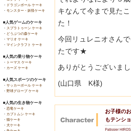
・
ドラゴンボール ケーキ
キなんて今まで見たこ
・
モンスター・妖怪ケーキ
た！
■人気ゲームのケーキ
・
スプラトゥーン ケーキ
・
どうぶつの森ケーキ
今回リュレニオさんで
・
マリオ ケーキ
・
マインクラフト ケーキ
たです★
■人気の乗り物ケーキ
・
トーマス ケーキ
ありがとうございまし
・
カーズ ケーキ
■人気スポーツのケーキ
(山口県 K様)
・
サッカーボール ケーキ
・
野球グローブ ケーキ
■人気の生き物ケーキ
・
恐竜ケーキ
お子様のお
・
カブトムシ ケーキ
もテンシ
・
猫ケーキ
・
犬ケーキ
Patissier HIRO
・
魚ケーキ