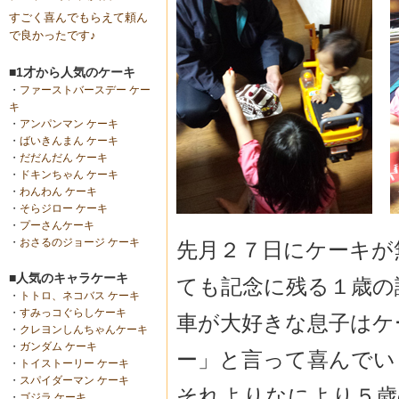
すごく喜んでもらえて頼ん
で良かったです♪
■1才から人気のケーキ
・
ファーストバースデー ケー
キ
・
アンパンマン ケーキ
・
ばいきんまん ケーキ
・
だだんだん ケーキ
・
ドキンちゃん ケーキ
・
わんわん ケーキ
・
そらジロー ケーキ
・
プーさんケーキ
・
おさるのジョージ ケーキ
先月２７日にケーキが
■人気のキャラケーキ
ても記念に残る１歳の
・
トトロ、ネコバス ケーキ
・
すみっコぐらしケーキ
車が大好きな息子はケ
・
クレヨンしんちゃんケーキ
・
ガンダム ケーキ
ー」と言って喜んでい
・
トイストーリー ケーキ
・
スパイダーマン ケーキ
それよりなにより５歳
・
ゴジラ ケーキ