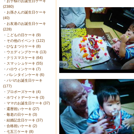
・
お子様のお誕生日ケーキ
(2380)
・
お孫さんの誕生日ケーキ
(40)
・
お友達のお誕生日ケーキ
(228)
・
こどもの日ケーキ (9)
・
その他のイベント (122)
・
ひなまつりケーキ (8)
・
ウエディングケーキ (13)
・
クリスマスケーキ (64)
・
スマッシュケーキ (55)
・
ハロウィンケーキ (7)
・
バレンタインケーキ (6)
・
パパのお誕生日ケーキ
(177)
・
プロポーズケーキ (4)
・
ホワイトデーケーキ (3)
・
ママのお誕生日ケーキ (37)
・
還暦祝いケーキ (27)
・
敬老の日ケーキ (3)
・
結婚記念日ケーキ (37)
・
合格祝いケーキ (2)
・
七五三ケーキ (8)