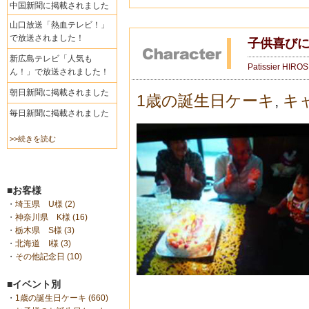
中国新聞に掲載されました
山口放送「熱血テレビ！」
で放送されました！
子供喜びに
新広島テレビ「人気も
Patissier HIRO
ん！」で放送されました！
朝日新聞に掲載されました
1歳の誕生日ケーキ
,
キ
毎日新聞に掲載されました
>>続きを読む
■お客様
・
埼玉県 U様 (2)
・
神奈川県 K様 (16)
・
栃木県 S様 (3)
・
北海道 I様 (3)
・
その他記念日 (10)
■イベント別
・
1歳の誕生日ケーキ (660)