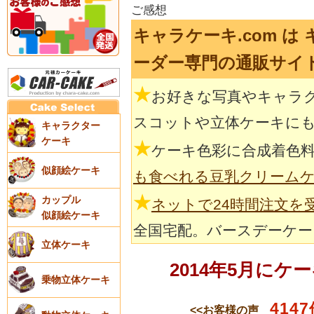
ご感想
キャラケーキ.com 
ーダー専門の通販サイ
★
お好きな写真やキャラ
スコットや立体ケーキに
キャラクター
ケーキ
★
ケーキ色彩に合成着色
似顔絵ケーキ
も食べれる豆乳クリーム
★
カップル
ネットで24時間注文を
似顔絵ケーキ
全国宅配。バースデーケー
立体ケーキ
2014年5月に
乗物立体ケーキ
4147
<<お客様の声