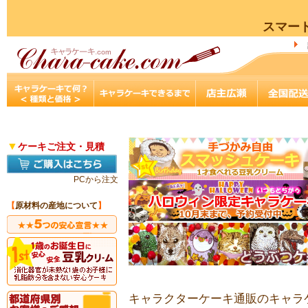
スマー
▼
ケーキご注文・見積
PCから注文
【
原材料の産地について
】
キャラクターケーキ通販のキャラケ