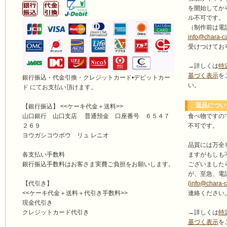
を開始してか
ル不可です。
（制作前は電
info@chara-c
受けつけてお
→詳しくは
特
基づく表示
を
銀行振込・代金引換・クレジットカード•デビットカー
い。
ド にてお支払い頂けます。
返品につい
【銀行振込】 <<ケーキ代金＋送料>>
食べ物ですの
山口銀行 山口支店 普通預金 口座番号 ６５４７
不可です。
２６９
ヨウガシコウボウ リュ レニオ
品質には万全
ますがもしも
各支払い手数料
ございました
銀行振込手数料はお客さま実費ご負担をお願いします。
が、至急、電
(
info@chara-
【代引き】
連絡ください
<<ケーキ代金＋送料＋代引き手数料>>
現金代引き
→詳しくは
特
クレジットカード代引き
基づく表示
を