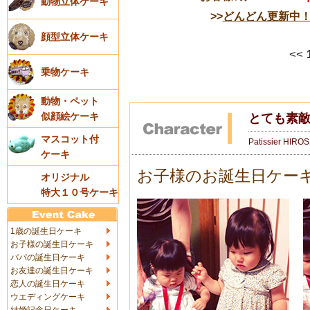
動物立体ケーキ
>>
どんどん更新中
顔型立体ケーキ
<<
乗物ケーキ
動物・ペット
似顔絵ケーキ
とても素
マスコット付
Patissier HIRO
ケーキ
お子様のお誕生日ケー
オリジナル
特大１０号ケーキ
1歳の誕生日ケーキ
お子様の誕生日ケーキ
パパの誕生日ケーキ
お友達の誕生日ケーキ
恋人の誕生日ケーキ
ウエディングケーキ
結婚記念日ケーキ