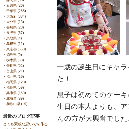
・
静岡県 (68)
・
石川県 (26)
・
千葉県 (265)
・
大阪府 (334)
・
大分県 (13)
・
長崎県 (20)
・
長野県 (67)
・
鳥取県 (4)
・
島根県 (11)
・
東京都 (668)
・
徳島県 (9)
・
栃木県 (68)
一歳の誕生日にキャラ
・
奈良県 (52)
・
富山県 (21)
・
福井県 (19)
た！
・
福岡県 (123)
・
福島県 (59)
息子は初めてのケーキ
・
兵庫県 (169)
・
北海道 (89)
・
和歌山県 (19)
生日の本人よりも、ア
最近のブログ記事
んの方が大興奮でした
とても素敵な思いでを作る