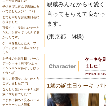
ことが出来ました
親戚みんなから可愛く
子供喜びに喜んで豪快に食
べてましたぁ(〃^ー^〃)
言ってもらえて良かっ
とても幸せなお誕生日会に
なりました
ます。
可愛くて、美味しいケーキ
だね！と言ってもらえて良
(東京都 M様)
かったです。
ケーキを見たとたん「ブー
ブー」と言って喜んでいま
した！
お子様のお誕生日 バース
ケーキを
デーケーキ｜瞬間2人とも
ました！
テンションがあがりしばら
く食べず
Patissier HIRO
楽しい時間を、ありがとう
ございました(*^^*)
1歳の誕生日ケーキ
,
パ
なんと可愛いケーキ！と家
族に大好評でした^ ^
生まれて初めて見るバース
デーケーキに大興奮