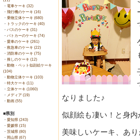
(11)
・
電車ケーキ (32)
・
飛行機のケーキ (16)
・
乗物立体ケーキ (680)
・
トラックのケーキ (40)
・
バスのケーキ (31)
・
パトカーのケーキ (74)
・
愛車のケーキ (261)
・
救急車のケーキ (22)
・
消防車のケーキ (75)
・
推しのケーキ (12)
・
動物・ペット似顔絵ケーキ
(104)
・
動物立体ケーキ (103)
・
特大ケーキ (11)
・
立体ケーキ (1060)
・
メディア (19)
なりました♪
・
動画 (55)
似顔絵も凄い！と身内
■県別
・
愛知県 (243)
・
愛媛県 (15)
美味しいケーキ、あり
・
茨城県 (80)
・
岡山県 (67)