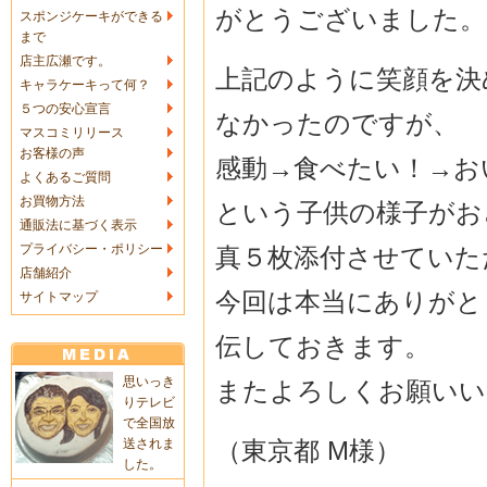
がとうございました。
スポンジケーキができる
まで
店主広瀬です。
上記のように笑顔を決
キャラケーキって何？
５つの安心宣言
なかったのですが、
マスコミリリース
お客様の声
感動→食べたい！→お
よくあるご質問
お買物方法
という子供の様子がお
通販法に基づく表示
プライバシー・ポリシー
真５枚添付させていた
店舗紹介
今回は本当にありがと
サイトマップ
伝しておきます。
思いっき
またよろしくお願いい
りテレビ
で全国放
（東京都 M様）
送されま
した。