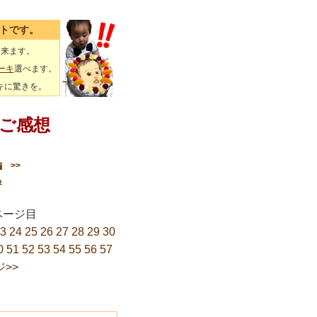
イトです。
出来ます。
ーキ
選べます。
キに驚きを。
ご感想
編
>>
る
68ページ目
3
24
25
26
27
28
29
30
0
51
52
53
54
55
56
57
>>