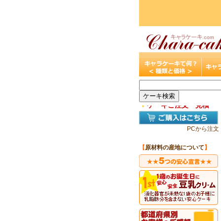
▼
ケーキご注文・見積
PCから注文
【
原材料の産地について
】