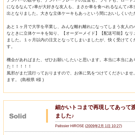
になるなんて♪車が大好きな友人も、まさか車を食べれるなんて♪本
出となりました。大きな立体ケーキもあっという間においしくいた
あと１ヶ月で大学を卒業し、みんな離れ離れになってしまう友人の
なときに立体ケーキを知り、【オーダーメイド】【配送可能】なリ
ました。１ヶ月以内の注文となってしまいましたが、快く受けてく
す。
機会があればまた、ぜひお願いしたいと思います。本当に本当にあ
た！！！！！
風邪がまだ流行っておりますので、お体に気をつけてくださいませ
ます。 (島根県 I様 )
細かいトコまで再現してあって
ました♪
Patissier HIROSE
(
2009年2月 1日 10:27
)