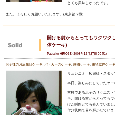
とても美味しかったです。
また、よろしくお願いいたします。(東京都 Y様)
開ける前からとってもワクワクし
体ケーキ)
Patissier HIROSE
(
2008年12月27日 09:51
)
お子様のお誕生日ケーキ
,
パトカーのケーキ
,
乗物ケーキ
,
乗物立体ケー
リュレニオ 広瀬様・スタッ
本日、楽しみにしていたケー
主役である息子のリクエスト
キ、開ける前からとってもワ
けた瞬間とても喜んでいまし
付け状態で目を輝かせていま