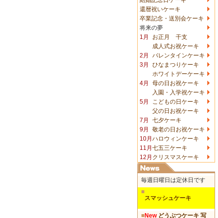
還暦祝いケーキ
卒業記念・送別会ケーキ
将来の夢
1月
お正月 干支
成人式お祝ケーキ
2月
バレンタインケーキ
3月
ひなまつりケーキ
ホワイトデーケーキ
4月
母の日お祝ケーキ
入園・入学祝ケーキ
5月
こどもの日ケーキ
父の日お祝ケーキ
7月
七夕ケーキ
9月
敬老の日お祝ケーキ
10月
ハロウィンケーキ
11月
七五三ケーキ
12月
クリスマスケーキ
毎週日曜日は定休日です
■
スマッシュケーキ
■
New
どうぶつケーキ 写