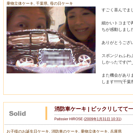
乗物立体ケーキ
,
千葉県
,
母の日ケーキ
すごく喜んでま
細かいトコまで
ちが感動しました
ありがとうございま
スポンジゎふわ
しかったです(*^_
また機会があり
します!!!!!!(千葉
消防車ケーキ | ビックリしてて
Patissier HIROSE
(
2009年1月31日 10:31
)
お子様のお誕生日ケーキ
,
消防車のケーキ
,
乗物立体ケーキ
,
兵庫県