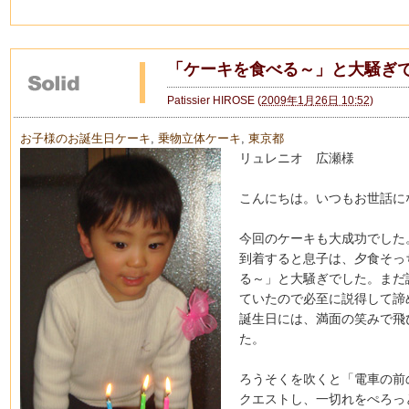
「ケーキを食べる～」と大騒ぎ
Patissier HIROSE
(
2009年1月26日 10:52
)
お子様のお誕生日ケーキ
,
乗物立体ケーキ
,
東京都
リュレニオ 広瀬様
こんにちは。いつもお世話に
今回のケーキも大成功でした
到着すると息子は、夕食そっ
る～」と大騒ぎでした。まだ
ていたので必至に説得して諦
誕生日には、満面の笑みで飛
た。
ろうそくを吹くと「電車の前
クエストし、一切れをぺろっ