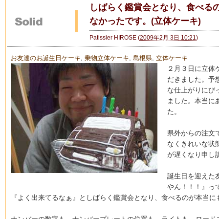
しばらく鑑賞会となり、食べる
なかったです。(立体ケーキ)
Patissier HIROSE
(
2009年2月 3日 10:21
)
お友達のお誕生日ケーキ
,
乗物立体ケーキ
,
島根県
,
立体ケーキ
２月３日に立体
だきました。予
な仕上がりにび
ました。本当に
た。
県外からの注文
なくきれいな状
が遅くなり申し
誕生日を迎えた
やん！！！』っ
『よく出来てるなぁ』としばらく鑑賞会となり、食べるのが本当に
ナンバーの数字も、ナンバープレートの位置も、ライトも、ロード