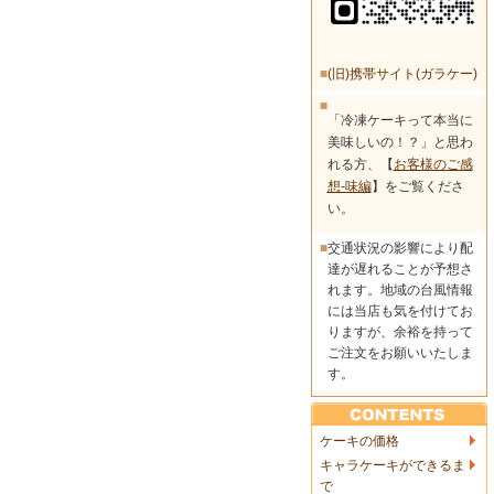
■
(旧)携帯サイト(ガラケー)
■
「冷凍ケーキって本当に
美味しいの！？」と思わ
れる方、【
お客様のご感
想-味編
】をご覧くださ
い。
■
交通状況の影響により配
達が遅れることが予想さ
れます。地域の台風情報
には当店も気を付けてお
りますが、余裕を持って
ご注文をお願いいたしま
す。
ケーキの価格
キャラケーキができるま
で