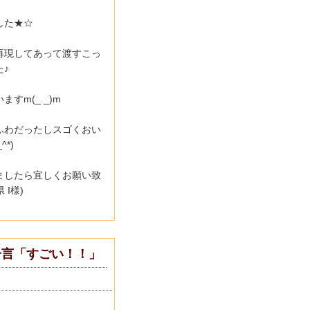
した★☆
再現してあって渡すこっ
♪
すm(_ _)m
ふわだったしスゴくおい
^*)
ましたら宜しくお願い致
県 I様)
一言「すごい！！」