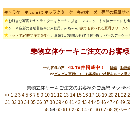
キャラケーキ.com は キャラクターケーキのオーダー専門の通販サ
★
お好きな写真やキャラクターをケーキに描き、マスコットや立体ケーキにも
★
ケーキ色彩に合成着色料は未使用。赤ちゃん
1歳でも食べれる豆乳クリームケ
★
ネットで24時間注文を受付
、最短3日(要問合せ)で全国宅配。バースデーケー
乗物立体ケーキご注文のお客様
4149
件掲載中！
<<お客様の声
-
味編
動画
>>
どんどん更新中！ お客様のご感想をもっと見
乗物立体ケーキご注文のお客様のご感想 59／
<<
1
2
3
4
5
6
7
8
9
10
11
12
13
14
15
16
17
18
19
20
21
22
2
31
32
33
34
35
36
37
38
39
40
41
42
43
44
45
46
47
48
49
5
58
59
60
61
62
63
64
65
66
67
68
次ページ