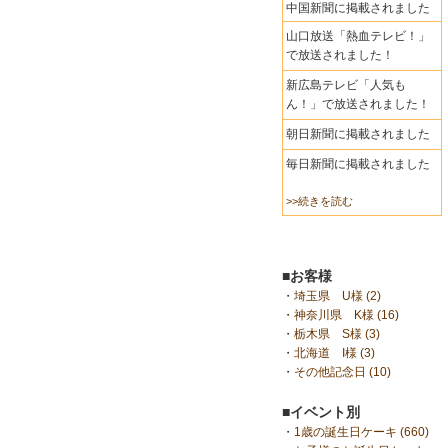
中国新聞に掲載されました
山口放送「熱血テレビ！」
で放送されました！
新広島テレビ「人気も
ん！」で放送されました！
朝日新聞に掲載されました
毎日新聞に掲載されました
>>続きを読む
■お客様
・
埼玉県 U様 (2)
・
神奈川県 K様 (16)
・
栃木県 S様 (3)
・
北海道 I様 (3)
・
その他記念日 (10)
■イベント別
・
1歳の誕生日ケーキ (660)