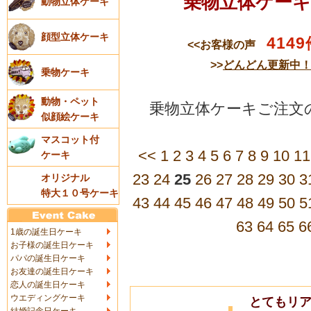
乗物立体ケー
動物立体ケーキ
顔型立体ケーキ
4149
<<お客様の声
>>
どんどん更新中
乗物ケーキ
動物・ペット
乗物立体ケーキご注文の
似顔絵ケーキ
マスコット付
<<
1
2
3
4
5
6
7
8
9
10
11
ケーキ
23
24
25
26
27
28
29
30
3
オリジナル
特大１０号ケーキ
43
44
45
46
47
48
49
50
5
63
64
65
6
1歳の誕生日ケーキ
お子様の誕生日ケーキ
パパの誕生日ケーキ
お友達の誕生日ケーキ
恋人の誕生日ケーキ
ウエディングケーキ
とてもリ
結婚記念日ケーキ