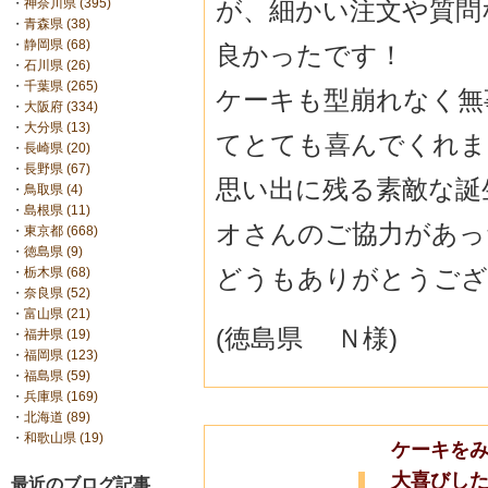
が、細かい注文や質問
・
神奈川県 (395)
・
青森県 (38)
・
静岡県 (68)
良かったです！
・
石川県 (26)
・
千葉県 (265)
ケーキも型崩れなく無
・
大阪府 (334)
・
大分県 (13)
てとても喜んでくれま
・
長崎県 (20)
・
長野県 (67)
思い出に残る素敵な誕
・
鳥取県 (4)
・
島根県 (11)
オさんのご協力があっ
・
東京都 (668)
・
徳島県 (9)
どうもありがとうござ
・
栃木県 (68)
・
奈良県 (52)
・
富山県 (21)
(徳島県 Ｎ様)
・
福井県 (19)
・
福岡県 (123)
・
福島県 (59)
・
兵庫県 (169)
・
北海道 (89)
・
和歌山県 (19)
ケーキをみ
大喜びし
最近のブログ記事