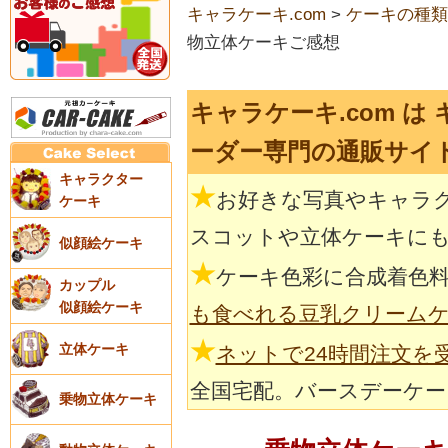
キャラケーキ.com
>
ケーキの種類
物立体ケーキご感想
キャラケーキ.com は
ーダー専門の通販サイ
キャラクター
★
お好きな写真やキャラ
ケーキ
スコットや立体ケーキに
似顔絵ケーキ
★
ケーキ色彩に合成着色
カップル
似顔絵ケーキ
も食べれる豆乳クリーム
★
立体ケーキ
ネットで24時間注文を
全国宅配。バースデーケー
乗物立体ケーキ