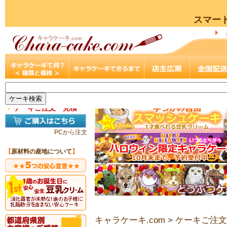
スマー
▼
ケーキご注文・見積
PCから注文
【
原材料の産地について
】
キャラケーキ.com
>
ケーキご注文