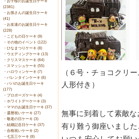
・
お子様のお誕生日ケーキ
(2381)
・
お孫さんの誕生日ケーキ
(41)
・
お友達のお誕生日ケーキ
(228)
・
こどもの日ケーキ (9)
・
その他のイベント (122)
・
ひなまつりケーキ (8)
・
ウエディングケーキ (13)
・
クリスマスケーキ (64)
・
スマッシュケーキ (55)
（６号・チョコクリー
・
ハロウィンケーキ (7)
・
バレンタインケーキ (6)
人形付き）
・
パパのお誕生日ケーキ
(177)
・
プロポーズケーキ (4)
・
ホワイトデーケーキ (3)
・
ママのお誕生日ケーキ (37)
無事に到着して素敵な
・
還暦祝いケーキ (27)
・
敬老の日ケーキ (3)
有り難う御座いました
・
結婚記念日ケーキ (37)
・
合格祝いケーキ (2)
・
七五三ケーキ (8)
いつも安心してお願い