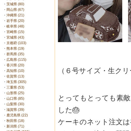
・
茨城県 (80)
・
岡山県 (67)
・
沖縄県 (21)
・
岩手県 (20)
・
岐阜県 (48)
・
宮崎県 (15)
・
宮城県 (43)
・
京都府 (103)
・
熊本県 (19)
・
群馬県 (35)
・
広島県 (115)
・
香川県 (20)
（６号サイズ・生クリ
・
高知県 (10)
・
佐賀県 (13)
・
埼玉県 (305)
・
三重県 (53)
・
山形県 (25)
とってもとっても素敵
・
山口県 (85)
・
山梨県 (30)
した🎂
・
滋賀県 (39)
・
鹿児島県 (22)
ケーキのネット注文は
・
秋田県 (18)
・
新潟県 (71)