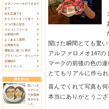
スポンジケーキができる
まで
店主広瀬です。
キャラケーキって何？
５つの安心宣言
マスコミリリース
お客様の声
よくあるご質問
開けた瞬間とても驚い
お買物方法
通販法に基づく表示
アルファロメオ147
プライバシー・ポリシー
店舗紹介
マークの前後の色の違
サイトマップ
とてもリアルに作られ
喜んでくれて写真も何
思いっき
りテレビ
で全国放
本当にありがとうござい
送されま
した。