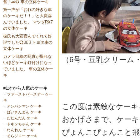
奮！🚗💞 車の立体ケーキ
第一声が「おれの好きな車
のケーキだ！！」と大変喜
んでいました。 マツダRX7
の立体ケーキ
彼氏も大変喜んでくれて好
評でした💞🙇🏼‍♀️ トヨタ車の
立体ケーキ
カメラ目線の写真が撮れな
（6号・豆乳クリーム
いほどケーキ釘付けになっ
ていました。 車の立体ケー
キ
■1才から人気のケーキ
・
ファーストバースデー ケー
キ
この度は素敵なケーキ
・
アンパンマン ケーキ
・
ばいきんまん ケーキ
おかげさまで、ケーキ
・
だだんだん ケーキ
・
ドキンちゃん ケーキ
ぴょんこぴょんこと飛
・
わんわん ケーキ
・
そらジロー ケーキ