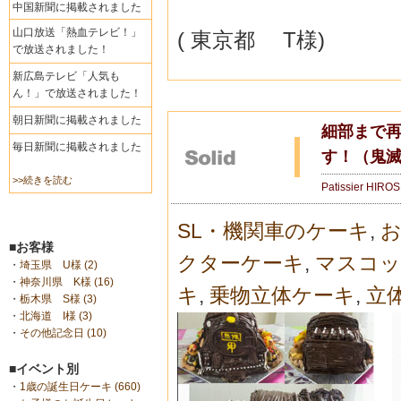
中国新聞に掲載されました
山口放送「熱血テレビ！」
( 東京都 T様)
で放送されました！
新広島テレビ「人気も
ん！」で放送されました！
朝日新聞に掲載されました
細部まで
毎日新聞に掲載されました
す！（鬼
>>続きを読む
Patissier HIRO
SL・機関車のケーキ
,
お
■お客様
クターケーキ
,
マスコッ
・
埼玉県 U様 (2)
・
神奈川県 K様 (16)
キ
,
乗物立体ケーキ
,
立
・
栃木県 S様 (3)
・
北海道 I様 (3)
・
その他記念日 (10)
■イベント別
・
1歳の誕生日ケーキ (660)