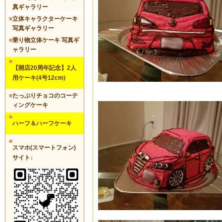
真ギャラリー
■
立体キャラクターケーキ
写真ギャラリー
■
乗り物立体ケーキ 写真ギ
ャラリー
■
【開店20周年記念】2人
用ケーキ(4号12cm)
■
たっぷりチョコのコーテ
ィングケーキ
■
ハーフ＆ハーフケーキ
■
スマホ(スマートフォン)
サイト↓