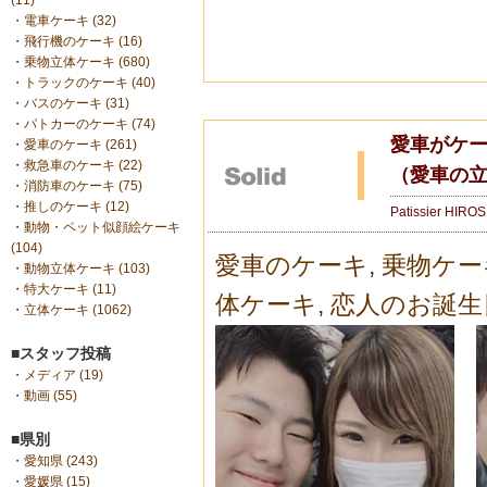
(11)
・
電車ケーキ (32)
・
飛行機のケーキ (16)
・
乗物立体ケーキ (680)
・
トラックのケーキ (40)
・
バスのケーキ (31)
・
パトカーのケーキ (74)
愛車がケ
・
愛車のケーキ (261)
・
救急車のケーキ (22)
（愛車の
・
消防車のケーキ (75)
・
推しのケーキ (12)
Patissier HIRO
・
動物・ペット似顔絵ケーキ
(104)
愛車のケーキ
,
乗物ケー
・
動物立体ケーキ (103)
・
特大ケーキ (11)
体ケーキ
,
恋人のお誕生
・
立体ケーキ (1062)
■スタッフ投稿
・
メディア (19)
・
動画 (55)
■県別
・
愛知県 (243)
・
愛媛県 (15)