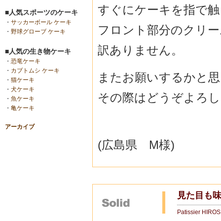
すぐにケーキを指で触
■人気スポーツのケーキ
・
サッカーボール ケーキ
フロント部分のクリー
・
野球グローブ ケーキ
訳ありません。
■人気の生き物ケーキ
・
恐竜ケーキ
・
カブトムシ ケーキ
またお願いするかと思
・
猫ケーキ
・
犬ケーキ
その際はどうぞよろし
・
魚ケーキ
・
亀ケーキ
アーカイブ
(広島県 M様)
見た目も
Patissier HIRO