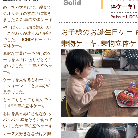
体ケーキ
めっちゃ大喜びで、親まで
クオリティのすごさに驚き
Patissier HIRO
ました☺️☺️ 車の立体ケーキ
やっぱりここのは美味しい
お子様のお誕生日ケー
しこだわりが違うねと好評
でした。 HONDAビートの
乗物ケーキ
,
乗物立体ケ
立体ケーキ
素敵な世界に一つだけのケ
ーキを 本当にありがとうご
ざいました！！ 車の立体ケ
ーキ
ケーキを見せるとわー！マ
ックィーン！！と大喜びの
息子でした。
とってもとっても喜んでい
ます^ ^ 車の立体ケーキ
お口を真っ赤にさせながら
バクバク 幸せそうに食べて
いました☆ 車の立体ケーキ
カーズ大好きな息子は大興