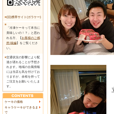
■
(旧)携帯サイト(ガラケー)
■
「冷凍ケーキって本当に
美味しいの！？」と思わ
れる方、【
お客様のご感
想-味編
】をご覧くださ
い。
■
交通状況の影響により配
達が遅れることが予想さ
れます。地域の台風情報
には当店も気を付けてお
りますが、余裕を持って
ご注文をお願いいたしま
す。
ケーキの価格
キャラケーキができるま
で