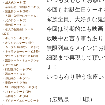
・
成人式ケーキ (2)
・
卒業記念・送別会ケーキ (7)
今回もお誕生日ケーキ
・
誕生日ケーキ (903)
・
入園・入学祝いケーキ (7)
家族全員、大好きな鬼
・
父の日ケーキ (3)
・
母の日ケーキ (8)
今回は時期的にも映画
・
恋人のお誕生日ケーキ
(274)
放映中と言う事もあり
・
キャラケーキ (831)
・
オリジナルケーキ (84)
無限列車をメインにお
・
カップル似顔絵ケーキ (88)
・
キャラクターケーキ (1840)
細部まで再現して頂い
・
マスコット付ケーキ (358)
・
楽器ケーキ・ミュージシャ
ンケーキ (34)
す！
・
顔型立体ケーキ (357)
・
恐竜ケーキ (71)
いつも有り難う御座い
・
似顔絵ケーキ (715)
・
乗物ケーキ (476)
・
SL・機関車のケーキ (41)
・
バイクのケーキ (19)
・
新幹線ケーキ (46)
（広島県 H様）
・
ドクターイエローのケーキ