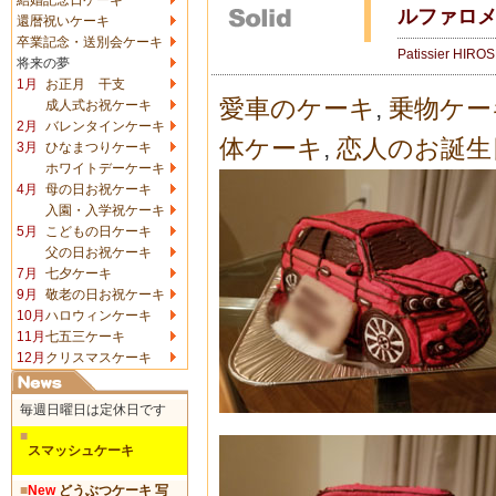
ルファロ
還暦祝いケーキ
卒業記念・送別会ケーキ
Patissier HIRO
将来の夢
1月
お正月 干支
愛車のケーキ
,
乗物ケー
成人式お祝ケーキ
2月
バレンタインケーキ
体ケーキ
,
恋人のお誕生
3月
ひなまつりケーキ
ホワイトデーケーキ
4月
母の日お祝ケーキ
入園・入学祝ケーキ
5月
こどもの日ケーキ
父の日お祝ケーキ
7月
七夕ケーキ
9月
敬老の日お祝ケーキ
10月
ハロウィンケーキ
11月
七五三ケーキ
12月
クリスマスケーキ
毎週日曜日は定休日です
■
スマッシュケーキ
■
New
どうぶつケーキ 写