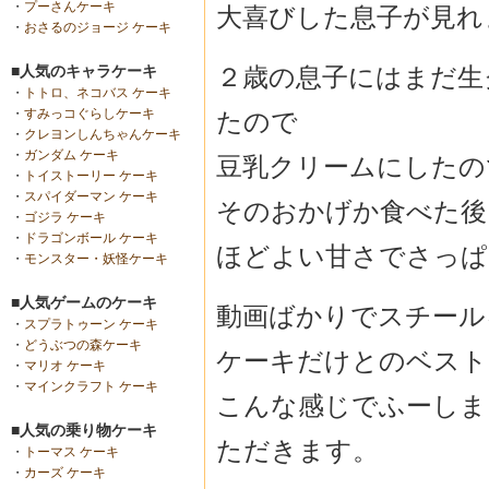
・
プーさんケーキ
大喜びした息子が見れ
・
おさるのジョージ ケーキ
２歳の息子にはまだ生
■人気のキャラケーキ
・
トトロ、ネコバス ケーキ
・
すみっコぐらしケーキ
たので
・
クレヨンしんちゃんケーキ
・
ガンダム ケーキ
豆乳クリームにしたの
・
トイストーリー ケーキ
・
スパイダーマン ケーキ
そのおかげか食べた後
・
ゴジラ ケーキ
・
ドラゴンボール ケーキ
ほどよい甘さでさっぱ
・
モンスター・妖怪ケーキ
■人気ゲームのケーキ
動画ばかりでスチール
・
スプラトゥーン ケーキ
・
どうぶつの森ケーキ
ケーキだけとのベスト
・
マリオ ケーキ
・
マインクラフト ケーキ
こんな感じでふーしま
■人気の乗り物ケーキ
ただきます。
・
トーマス ケーキ
・
カーズ ケーキ