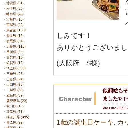
・
沖縄県 (21)
・
岩手県 (20)
・
岐阜県 (48)
・
宮崎県 (15)
・
宮城県 (43)
・
京都府 (103)
しみです！
・
熊本県 (19)
・
群馬県 (34)
ありがとうございまし
・
広島県 (115)
・
香川県 (20)
・
高知県 (10)
(大阪府 S様)
・
佐賀県 (13)
・
埼玉県 (305)
・
三重県 (53)
・
山形県 (24)
・
山口県 (85)
似顔絵もそ
・
山梨県 (30)
・
滋賀県 (39)
ました✨ 
・
鹿児島県 (22)
・
秋田県 (18)
Patissier HIRO
・
新潟県 (71)
・
神奈川県 (395)
1歳の誕生日ケーキ
,
カ
・
青森県 (38)