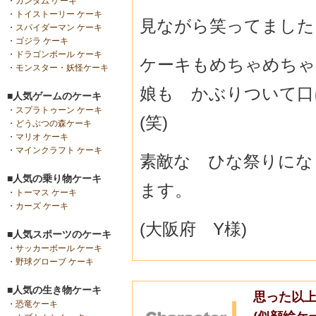
・
ガンダム ケーキ
・
トイストーリー ケーキ
見ながら笑ってました
・
スパイダーマン ケーキ
・
ゴジラ ケーキ
・
ドラゴンボール ケーキ
ケーキもめちゃめちゃ
・
モンスター・妖怪ケーキ
娘も かぶりついて口
■人気ゲームのケーキ
・
スプラトゥーン ケーキ
(笑)
・
どうぶつの森ケーキ
・
マリオ ケーキ
・
マインクラフト ケーキ
素敵な ひな祭りにな
■人気の乗り物ケーキ
ます。
・
トーマス ケーキ
・
カーズ ケーキ
(大阪府 Y様)
■人気スポーツのケーキ
・
サッカーボール ケーキ
・
野球グローブ ケーキ
■人気の生き物ケーキ
思った以
・
恐竜ケーキ