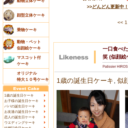
動物立体ケーキ
>>
どんどん更新中
顔型立体ケーキ
<<
1
乗物ケーキ
動物・ペット
似顔絵ケーキ
一口食べた
笑 (似顔絵
マスコット付
ケーキ
Patissier HIRO
オリジナル
1歳の誕生日ケーキ
,
似
特大１０号ケーキ
1歳の誕生日ケーキ
お子様の誕生日ケーキ
パパの誕生日ケーキ
お友達の誕生日ケーキ
恋人の誕生日ケーキ
ウエディングケーキ
結婚記念日ケーキ