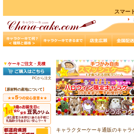
スマー
▼
ケーキご注文・見積
PCから注文
【
原材料の産地について
】
キャラクターケーキ通販のキャラケ