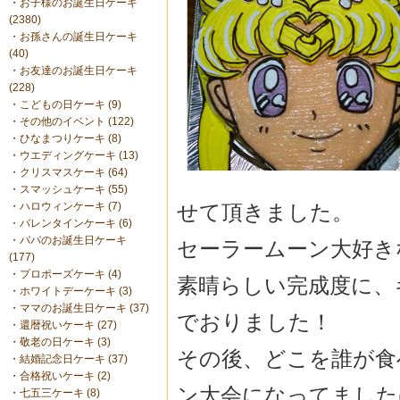
・
お子様のお誕生日ケーキ
(2380)
・
お孫さんの誕生日ケーキ
(40)
・
お友達のお誕生日ケーキ
(228)
・
こどもの日ケーキ (9)
・
その他のイベント (122)
・
ひなまつりケーキ (8)
・
ウエディングケーキ (13)
・
クリスマスケーキ (64)
・
スマッシュケーキ (55)
せて頂きました。
・
ハロウィンケーキ (7)
・
バレンタインケーキ (6)
・
パパのお誕生日ケーキ
セーラームーン大好き
(177)
・
プロポーズケーキ (4)
素晴らしい完成度に、
・
ホワイトデーケーキ (3)
・
ママのお誕生日ケーキ (37)
でおりました！
・
還暦祝いケーキ (27)
・
敬老の日ケーキ (3)
その後、どこを誰が食
・
結婚記念日ケーキ (37)
・
合格祝いケーキ (2)
ン大会になってました(
・
七五三ケーキ (8)