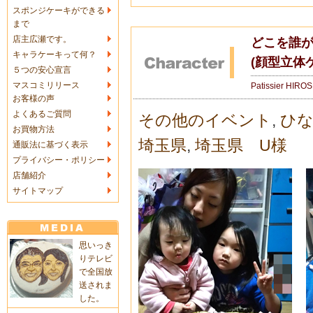
スポンジケーキができる
まで
店主広瀬です。
どこを誰
キャラケーキって何？
(顔型立体
５つの安心宣言
マスコミリリース
Patissier HIRO
お客様の声
よくあるご質問
その他のイベント
,
ひ
お買物方法
埼玉県
,
埼玉県 U様
通販法に基づく表示
プライバシー・ポリシー
店舗紹介
サイトマップ
思いっき
りテレビ
で全国放
送されま
した。