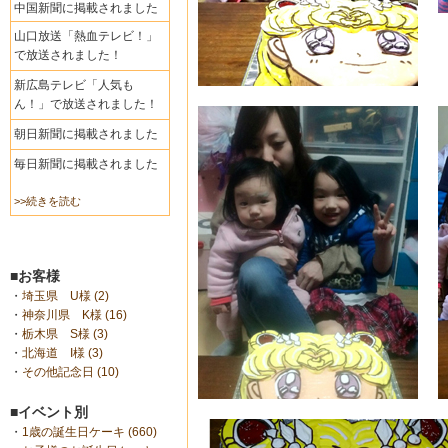
中国新聞に掲載されました
山口放送「熱血テレビ！」
で放送されました！
新広島テレビ「人気も
ん！」で放送されました！
朝日新聞に掲載されました
毎日新聞に掲載されました
>>続きを読む
■お客様
・
埼玉県 U様 (2)
・
神奈川県 K様 (16)
・
栃木県 S様 (3)
・
北海道 I様 (3)
・
その他記念日 (10)
■イベント別
・
1歳の誕生日ケーキ (660)