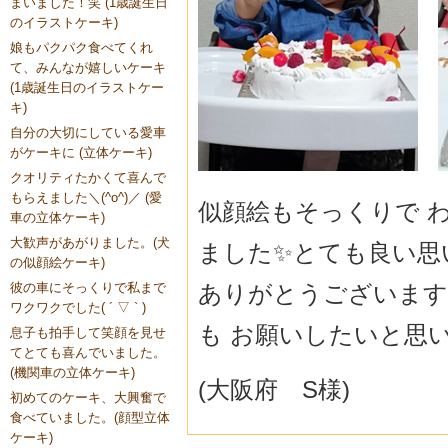
まいました！笑 (1歳誕生日
のイラストケーキ)
娘もパクパク食べてくれ
て、みんなが嬉しいケーキ
(1歳誕生日のイラストケー
キ)
自分の大切にしている愛車
がケーキに (立体ケーキ)
クオリティたかくて喜んで
もらえました＼(^o^)／ (愛
似顔絵もそっくりで 
車の立体ケーキ)
大歓声があがりました。(犬
ました✨とても良い思
の似顔絵ケーキ)
ありがとうございます
彼の車にそっくりで私まで
ワクワクでした( ´ ▽ ` )
も お願いしたいと思い
息子も拍手して笑顔を見せ
てとても喜んでいました。
(機関車の立体ケーキ)
(大阪府 S様)
初めてのケーキ、大興奮で
食べていました。(顔型立体
ケーキ)