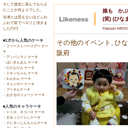
そして彼女に喜んでもらえ
たことが何よりでした。
娘も か
冷凍とは思えないほどふわ
(笑) (ひ
ふわで皆でペロリと頂きま
した)^o^(
Patissier HIRO
■1才から人気のケーキ
その他のイベント
,
ひ
・
ファーストバースデー ケー
阪府
キ
・
アンパンマン ケーキ
・
ばいきんまん ケーキ
・
だだんだん ケーキ
・
ドキンちゃん ケーキ
・
わんわん ケーキ
・
そらジロー ケーキ
・
プーさんケーキ
・
おさるのジョージ ケーキ
■人気のキャラケーキ
・
トトロ、ネコバス ケーキ
・
すみっコぐらしケーキ
・
クレヨンしんちゃんケーキ