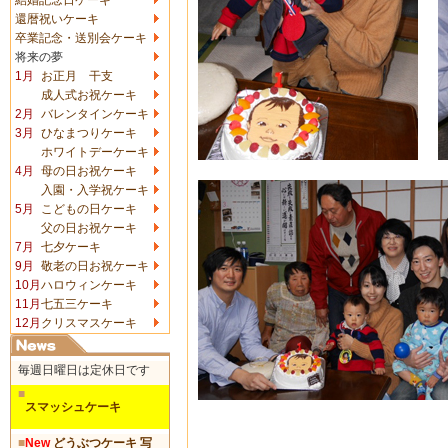
還暦祝いケーキ
卒業記念・送別会ケーキ
将来の夢
1月
お正月 干支
成人式お祝ケーキ
2月
バレンタインケーキ
3月
ひなまつりケーキ
ホワイトデーケーキ
4月
母の日お祝ケーキ
入園・入学祝ケーキ
5月
こどもの日ケーキ
父の日お祝ケーキ
7月
七夕ケーキ
9月
敬老の日お祝ケーキ
10月
ハロウィンケーキ
11月
七五三ケーキ
12月
クリスマスケーキ
毎週日曜日は定休日です
■
スマッシュケーキ
■
New
どうぶつケーキ 写