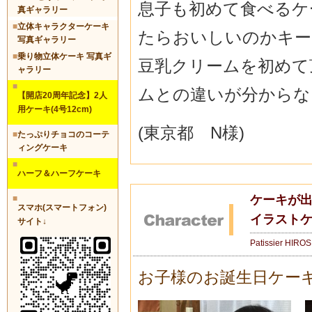
息子も初めて食べるケ
真ギャラリー
■
立体キャラクターケーキ
たらおいしいのかキー
写真ギャラリー
■
乗り物立体ケーキ 写真ギ
豆乳クリームを初めて
ャラリー
■
ムとの違いが分からな
【開店20周年記念】2人
用ケーキ(4号12cm)
(東京都 N様)
■
たっぷりチョコのコーテ
ィングケーキ
■
ハーフ＆ハーフケーキ
ケーキが出
■
スマホ(スマートフォン)
イラストケ
サイト↓
Patissier HIRO
お子様のお誕生日ケー