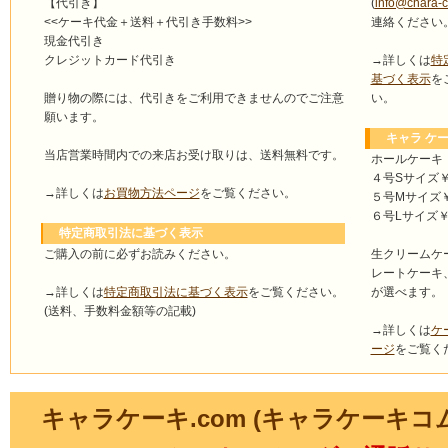
(
info@chara-
【代引き】
連絡ください
<<ケーキ代金＋送料＋代引き手数料>>
現金代引き
→詳しくは
特
クレジットカード代引き
基づく表示
を
い。
贈り物の際には、代引きをご利用できませんのでご注意
願います。
キャラ ケー
当店営業時間内での来店お受け取りは、送料無料です。
ホールケーキ
４号Sサイズ￥4
→詳しくは
お買物方法ページ
をご覧ください。
５号Mサイズ￥4
６号Lサイズ￥5
特定商取引法に基づく表示
ご購入の前に必ずお読みください。
生クリームケ
レートケーキ
→詳しくは
特定商取引法に基づく表示
をご覧ください。
が選べます。
(送料、手数料金額等の記載)
→詳しくは
ケ
ージ
をご覧く
キャラケーキ.com (キャラケーキコ