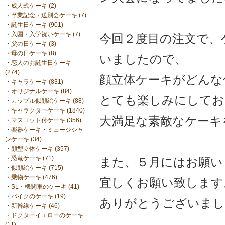
・
成人式ケーキ (2)
・
卒業記念・送別会ケーキ (7)
・
誕生日ケーキ (901)
・
入園・入学祝いケーキ (7)
今回２度目の注文で、
・
父の日ケーキ (3)
・
母の日ケーキ (8)
いましたので、
・
恋人のお誕生日ケーキ
(274)
顔立体ケーキがどんな
・
キャラケーキ (831)
・
オリジナルケーキ (84)
とても楽しみにしてお
・
カップル似顔絵ケーキ (88)
・
キャラクターケーキ (1840)
大満足な素敵なケーキ
・
マスコット付ケーキ (356)
・
楽器ケーキ・ミュージシャ
ンケーキ (34)
・
顔型立体ケーキ (357)
・
恐竜ケーキ (71)
また、５月にはお願い
・
似顔絵ケーキ (715)
・
乗物ケーキ (476)
宜しくお願い致します
・
SL・機関車のケーキ (41)
・
バイクのケーキ (19)
ありがとうございまし
・
新幹線ケーキ (46)
・
ドクターイエローのケーキ