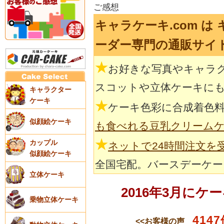
ご感想
キャラケーキ.com 
ーダー専門の通販サイ
★
お好きな写真やキャラ
スコットや立体ケーキに
キャラクター
ケーキ
★
ケーキ色彩に合成着色
似顔絵ケーキ
も食べれる豆乳クリーム
★
カップル
ネットで24時間注文を
似顔絵ケーキ
全国宅配。バースデーケー
立体ケーキ
2016年3月に
乗物立体ケーキ
4147
<<お客様の声