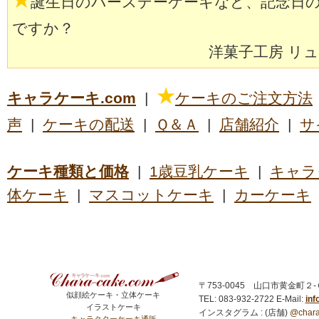
★
誕生日のバースデーケーキなど、記念日
ですか？
洋菓子工房 リ
★
キャラケーキ.com
|
ケーキのご注文方法
声
|
ケーキの配送
|
Ｑ＆Ａ
|
店舗紹介
|
サ
ケーキ種類と価格
|
1歳豆乳ケーキ
|
キャラ
体ケーキ
|
マスコットケーキ
|
カーケーキ
〒753-0045 山口市黄金町２
似顔絵ケーキ・立体ケーキ
TEL: 083-932-2722
E-Mail:
in
イラストケーキ
インスタグラム : (店舗)
@chara