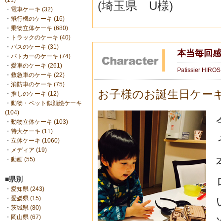
(11)
(埼玉県 U様)
・
電車ケーキ (32)
・
飛行機のケーキ (16)
・
乗物立体ケーキ (680)
・
トラックのケーキ (40)
・
バスのケーキ (31)
本当毎回感
・
パトカーのケーキ (74)
・
愛車のケーキ (261)
Patissier HIRO
・
救急車のケーキ (22)
・
消防車のケーキ (75)
お子様のお誕生日ケー
・
推しのケーキ (12)
・
動物・ペット似顔絵ケーキ
(104)
・
動物立体ケーキ (103)
・
特大ケーキ (11)
・
立体ケーキ (1060)
・
メディア (19)
・
動画 (55)
■県別
・
愛知県 (243)
・
愛媛県 (15)
・
茨城県 (80)
・
岡山県 (67)