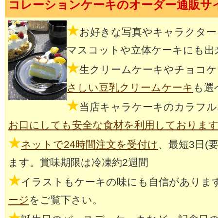
コレーションケーキのオーダー通販サ
★
お好きな写真やキャラクター
マスコットや立体ケーキにも出
★
生クリームケーキやチョコケ
さしい豆乳クリームケーキ
も選
★
当店キャラケーキのカラフル
お口にしても安全な食材を利用しておりま
★
ネットで24時間注文を受付け
、最短3日(
ます。賞味期限は冷凍約2週間
★
イラストもケーキの味にも自信がありま
ージ
をご覧下さい。