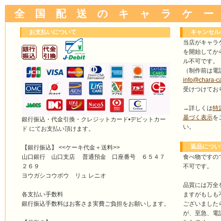
全 国 配 送 の キ ャ ラ ケ ー
お支払いについて
キャンセル
当店がキャラ
を開始してか
ル不可です。
（制作前は電
info@chara-c
受けつけてお
→詳しくは
特
基づく表示
を
銀行振込・代金引換・クレジットカード•デビットカー
い。
ド にてお支払い頂けます。
返品につい
【銀行振込】 <<ケーキ代金＋送料>>
食べ物ですの
山口銀行 山口支店 普通預金 口座番号 ６５４７
不可です。
２６９
ヨウガシコウボウ リュ レニオ
品質には万全
ますがもしも
各支払い手数料
ございました
銀行振込手数料はお客さま実費ご負担をお願いします。
が、至急、電