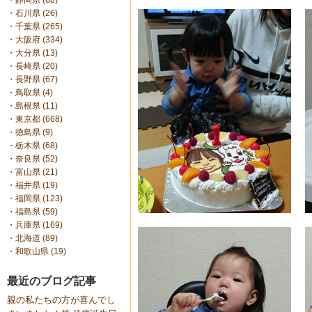
・
静岡県 (68)
・
石川県 (26)
・
千葉県 (265)
・
大阪府 (334)
・
大分県 (13)
・
長崎県 (20)
・
長野県 (67)
・
鳥取県 (4)
・
島根県 (11)
・
東京都 (668)
・
徳島県 (9)
・
栃木県 (68)
・
奈良県 (52)
・
富山県 (21)
・
福井県 (19)
・
福岡県 (123)
・
福島県 (59)
・
兵庫県 (169)
・
北海道 (89)
・
和歌山県 (19)
最近のブログ記事
親の私たちの方が喜んでし