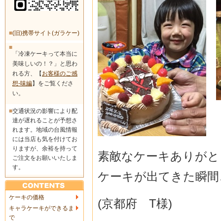
■
(旧)携帯サイト(ガラケー)
■
「冷凍ケーキって本当に
美味しいの！？」と思わ
れる方、【
お客様のご感
想-味編
】をご覧くださ
い。
■
交通状況の影響により配
達が遅れることが予想さ
れます。地域の台風情報
には当店も気を付けてお
りますが、余裕を持って
素敵なケーキありがと
ご注文をお願いいたしま
す。
ケーキが出てきた瞬間
ケーキの価格
(京都府 T様)
キャラケーキができるま
で