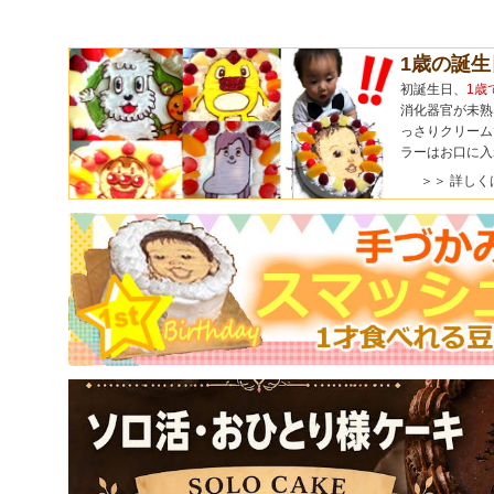
1歳の誕
初誕生日、
1歳
消化器官が未熟
っさりクリーム
ラーはお口に入
＞＞ 詳しく