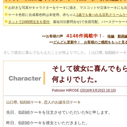
★
お好きな写真やキャラクターをケーキに描き、マスコットや立体ケーキにも
★
ケーキ色彩に合成着色料は未使用。赤ちゃん
1歳でも食べれる豆乳クリームケ
★
ネットで24時間注文を受付
、最短3日(要問合せ)で全国宅配。バースデーケー
4146
件掲載中！
<<お客様の声
-
味編
動画
>>
どんどん更新中！ お客様のご感想をもっと見
そして彼女に喜んでもらえたことが何よりでした。 | 山口県, 似顔絵ケーキ
そして彼女に喜んでも
何よりでした。
Patissier HIROSE
(
2016年3月20日 16:10
)
山口県
,
似顔絵ケーキ
,
恋人のお誕生日ケーキ
先日、似顔絵ケーキを注文させていただいたNと申します。
昨日、似顔絵ケーキを彼女といただきました。