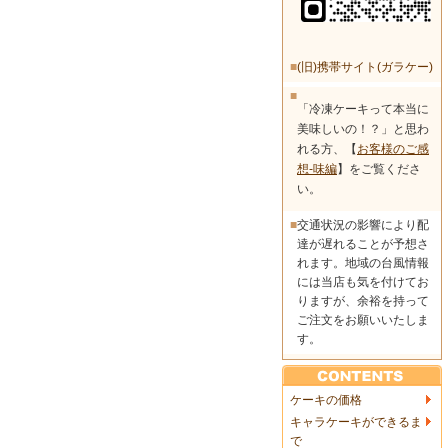
■
(旧)携帯サイト(ガラケー)
■
「冷凍ケーキって本当に
美味しいの！？」と思わ
れる方、【
お客様のご感
想-味編
】をご覧くださ
い。
■
交通状況の影響により配
達が遅れることが予想さ
れます。地域の台風情報
には当店も気を付けてお
りますが、余裕を持って
ご注文をお願いいたしま
す。
ケーキの価格
キャラケーキができるま
で