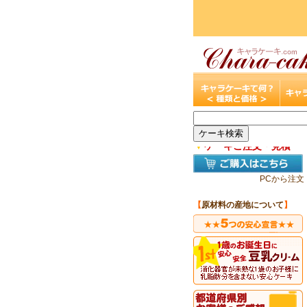
▼
ケーキご注文・見積
PCから注文
【
原材料の産地について
】