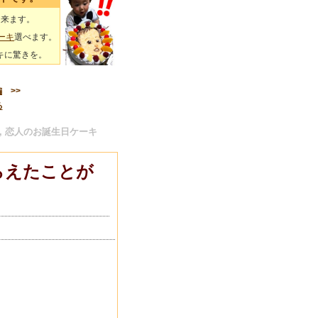
出来ます。
ーキ
選べます。
キに驚きを。
編
>>
る
, 恋人のお誕生日ケーキ
らえたことが