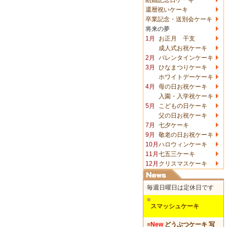
還暦祝いケーキ
卒業記念・送別会ケーキ
将来の夢
1月
お正月 干支
成人式お祝ケーキ
2月
バレンタインケーキ
3月
ひなまつりケーキ
ホワイトデーケーキ
4月
母の日お祝ケーキ
入園・入学祝ケーキ
5月
こどもの日ケーキ
父の日お祝ケーキ
7月
七夕ケーキ
9月
敬老の日お祝ケーキ
10月
ハロウィンケーキ
11月
七五三ケーキ
12月
クリスマスケーキ
毎週日曜日は定休日です
■
スマッシュケーキ
■
New
どうぶつケーキ 写