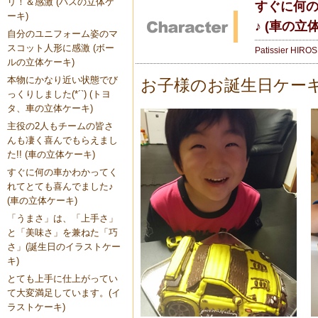
リ！＆感激 (バスの立体ケ
すぐに何
ーキ)
♪ (車の立
自分のユニフォーム姿のマ
スコット人形に感激 (ボー
Patissier HIRO
ルの立体ケーキ)
本物にかなり近い状態でび
お子様のお誕生日ケー
っくりしました(*´`) (トヨ
タ、車の立体ケーキ)
主役の2人もチームの皆さ
んも凄く喜んでもらえまし
た!! (車の立体ケーキ)
すぐに何の車かわかってく
れてとても喜んでました♪
(車の立体ケーキ)
「うまさ」は、「上手さ」
と「美味さ」を兼ねた「巧
さ」(誕生日のイラストケー
キ)
とても上手に仕上がってい
て大変満足しています。(イ
ラストケーキ)