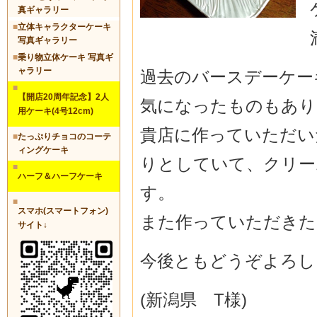
真ギャラリー
■
立体キャラクターケーキ
写真ギャラリー
■
乗り物立体ケーキ 写真ギ
ャラリー
過去のバースデーケー
■
【開店20周年記念】2人
気になったものもあり
用ケーキ(4号12cm)
貴店に作っていただい
■
たっぷりチョコのコーテ
ィングケーキ
りとしていて、クリー
■
ハーフ＆ハーフケーキ
す。
■
スマホ(スマートフォン)
また作っていただきた
サイト↓
今後ともどうぞよろし
(新潟県 T様)