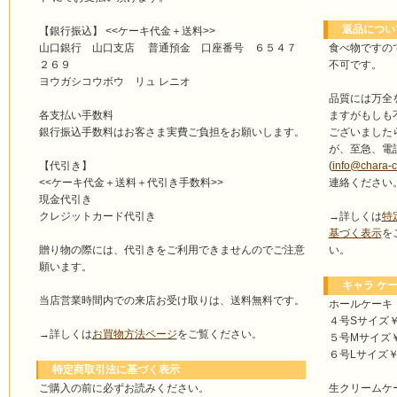
返品につい
【銀行振込】 <<ケーキ代金＋送料>>
食べ物ですの
山口銀行 山口支店 普通預金 口座番号 ６５４７
不可です。
２６９
ヨウガシコウボウ リュ レニオ
品質には万全
ますがもしも
各支払い手数料
ございました
銀行振込手数料はお客さま実費ご負担をお願いします。
が、至急、電
(
info@chara-
【代引き】
連絡ください
<<ケーキ代金＋送料＋代引き手数料>>
現金代引き
→詳しくは
特
クレジットカード代引き
基づく表示
を
い。
贈り物の際には、代引きをご利用できませんのでご注意
願います。
キャラ ケー
当店営業時間内での来店お受け取りは、送料無料です。
ホールケーキ
４号Sサイズ￥4
→詳しくは
お買物方法ページ
をご覧ください。
５号Mサイズ￥4
６号Lサイズ￥5
特定商取引法に基づく表示
ご購入の前に必ずお読みください。
生クリームケ