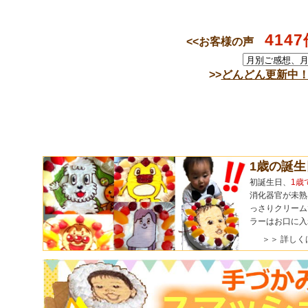
4147
<<お客様の声
>>
どんどん更新中
1歳の誕
初誕生日、
1歳
消化器官が未熟
っさりクリーム
ラーはお口に入
＞＞ 詳しく