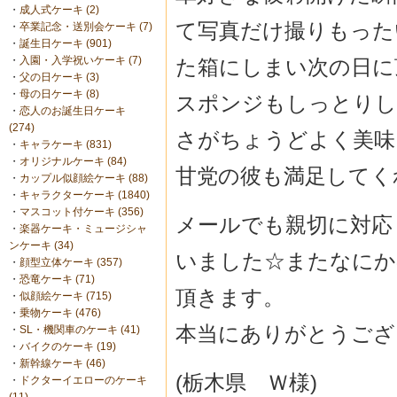
・
成人式ケーキ (2)
て写真だけ撮りもった
・
卒業記念・送別会ケーキ (7)
・
誕生日ケーキ (901)
・
入園・入学祝いケーキ (7)
た箱にしまい次の日に頂
・
父の日ケーキ (3)
・
母の日ケーキ (8)
スポンジもしっとりし
・
恋人のお誕生日ケーキ
(274)
さがちょうどよく美味し
・
キャラケーキ (831)
・
オリジナルケーキ (84)
甘党の彼も満足してく
・
カップル似顔絵ケーキ (88)
・
キャラクターケーキ (1840)
・
マスコット付ケーキ (356)
メールでも親切に対応
・
楽器ケーキ・ミュージシャ
ンケーキ (34)
いました☆またなにか
・
顔型立体ケーキ (357)
・
恐竜ケーキ (71)
頂きます。
・
似顔絵ケーキ (715)
・
乗物ケーキ (476)
本当にありがとうござい
・
SL・機関車のケーキ (41)
・
バイクのケーキ (19)
・
新幹線ケーキ (46)
(栃木県 Ｗ様)
・
ドクターイエローのケーキ