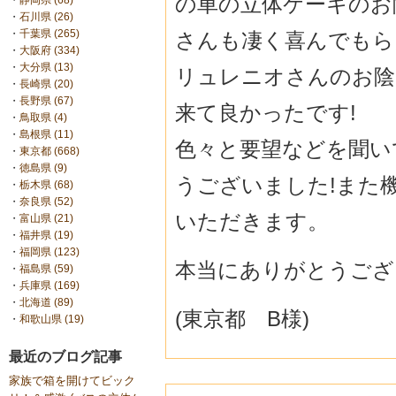
の車の立体ケーキのお
・
静岡県 (68)
・
石川県 (26)
・
千葉県 (265)
さんも凄く喜んでもらえ
・
大阪府 (334)
・
大分県 (13)
リュレニオさんのお陰
・
長崎県 (20)
・
長野県 (67)
来て良かったです!
・
鳥取県 (4)
・
島根県 (11)
色々と要望などを聞い
・
東京都 (668)
・
徳島県 (9)
うございました!また
・
栃木県 (68)
・
奈良県 (52)
いただきます。
・
富山県 (21)
・
福井県 (19)
・
福岡県 (123)
本当にありがとうござ
・
福島県 (59)
・
兵庫県 (169)
・
北海道 (89)
(東京都 B様)
・
和歌山県 (19)
最近のブログ記事
家族で箱を開けてビック