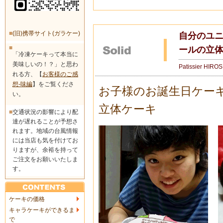
■
(旧)携帯サイト(ガラケー)
自分のユニ
■
ールの立体
「冷凍ケーキって本当に
美味しいの！？」と思わ
Patissier HIRO
れる方、【
お客様のご感
想-味編
】をご覧くださ
お子様のお誕生日ケー
い。
立体ケーキ
■
交通状況の影響により配
達が遅れることが予想さ
れます。地域の台風情報
には当店も気を付けてお
りますが、余裕を持って
ご注文をお願いいたしま
す。
ケーキの価格
キャラケーキができるま
で