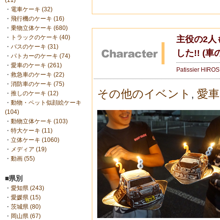
(11)
・
電車ケーキ (32)
・
飛行機のケーキ (16)
・
乗物立体ケーキ (680)
・
トラックのケーキ (40)
主役の2人
・
バスのケーキ (31)
した!! (
・
パトカーのケーキ (74)
・
愛車のケーキ (261)
Patissier HIRO
・
救急車のケーキ (22)
・
消防車のケーキ (75)
その他のイベント
,
愛車
・
推しのケーキ (12)
・
動物・ペット似顔絵ケーキ
(104)
・
動物立体ケーキ (103)
・
特大ケーキ (11)
・
立体ケーキ (1060)
・
メディア (19)
・
動画 (55)
■県別
・
愛知県 (243)
・
愛媛県 (15)
・
茨城県 (80)
・
岡山県 (67)