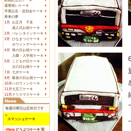
還暦祝いケーキ
卒業記念・送別会ケーキ
将来の夢
1月
お正月 干支
成人式お祝ケーキ
2月
バレンタインケーキ
3月
ひなまつりケーキ
ホワイトデーケーキ
4月
母の日お祝ケーキ
入園・入学祝ケーキ
5月
こどもの日ケーキ
父の日お祝ケーキ
7月
七夕ケーキ
9月
敬老の日お祝ケーキ
10月
ハロウィンケーキ
11月
七五三ケーキ
12月
クリスマスケーキ
毎週日曜日は定休日です
■
スマッシュケーキ
■
New
どうぶつケーキ 写