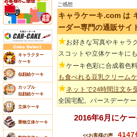
ご感想
キャラケーキ.com 
ーダー専門の通販サイ
★
お好きな写真やキャラ
スコットや立体ケーキに
キャラクター
ケーキ
★
ケーキ色彩に合成着色
似顔絵ケーキ
も食べれる豆乳クリーム
★
カップル
ネットで24時間注文を
似顔絵ケーキ
全国宅配。バースデーケー
立体ケーキ
2016年6月に
乗物立体ケーキ
4147
<<お客様の声