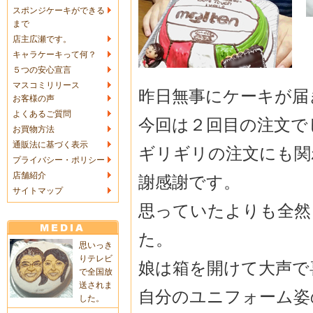
スポンジケーキができる
まで
店主広瀬です。
キャラケーキって何？
５つの安心宣言
マスコミリリース
昨日無事にケーキが届
お客様の声
よくあるご質問
今回は２回目の注文で
お買物方法
通販法に基づく表示
ギリギリの注文にも関
プライバシー・ポリシー
店舗紹介
謝感謝です。
サイトマップ
思っていたよりも全然
た。
思いっき
りテレビ
娘は箱を開けて大声で
で全国放
送されま
自分のユニフォーム姿
した。