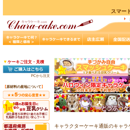
スマー
▼
ケーキご注文・見積
PCから注文
【
原材料の産地について
】
キャラクターケーキ通販のキャラケ