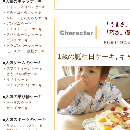
■人気のキャラケーキ
・
トトロ、ネコバス ケーキ
・
すみっコぐらしケーキ
・
クレヨンしんちゃんケーキ
「うまさ
・
ガンダム ケーキ
・
トイストーリー ケーキ
「巧さ」(
・
スパイダーマン ケーキ
・
ゴジラ ケーキ
Patissier HIRO
・
ドラゴンボール ケーキ
・
モンスター・妖怪ケーキ
1歳の誕生日ケーキ
,
キ
■人気ゲームのケーキ
・
スプラトゥーン ケーキ
・
どうぶつの森ケーキ
・
マリオ ケーキ
・
マインクラフト ケーキ
■人気の乗り物ケーキ
・
トーマス ケーキ
・
カーズ ケーキ
■人気スポーツのケーキ
・
サッカーボール ケーキ