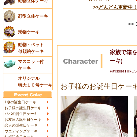
動物立体ケーキ
>>
どんどん更新中
顔型立体ケーキ
<<
乗物ケーキ
動物・ペット
似顔絵ケーキ
家族で箱を
ーキ)
マスコット付
ケーキ
Patissier HIRO
オリジナル
お子様のお誕生日ケー
特大１０号ケーキ
1歳の誕生日ケーキ
お子様の誕生日ケーキ
パパの誕生日ケーキ
お友達の誕生日ケーキ
恋人の誕生日ケーキ
ウエディングケーキ
結婚記念日ケーキ