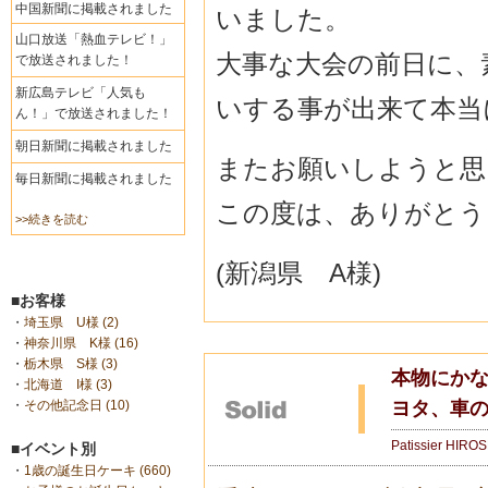
中国新聞に掲載されました
いました。
山口放送「熱血テレビ！」
大事な大会の前日に、
で放送されました！
新広島テレビ「人気も
いする事が出来て本当に
ん！」で放送されました！
朝日新聞に掲載されました
またお願いしようと思
毎日新聞に掲載されました
この度は、ありがとう
>>続きを読む
(新潟県 A様)
■お客様
・
埼玉県 U様 (2)
・
神奈川県 K様 (16)
・
栃木県 S様 (3)
本物にかな
・
北海道 I様 (3)
ヨタ、車の
・
その他記念日 (10)
Patissier HIRO
■イベント別
・
1歳の誕生日ケーキ (660)