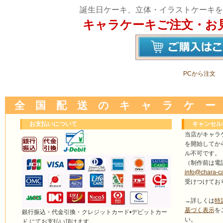
誕生日ケーキ、立体・イラストケーキを
キャラケーキご注文・お
PCから注文
全 国 配 送 の キ ャ ラ ケ ー
お支払いについて
キャンセル
当店がキャラ
を開始してか
ル不可です。
（制作前は電
info@chara-c
受けつけてお
→詳しくは
特
基づく表示
を
銀行振込・代金引換・クレジットカード•デビットカー
い。
ド にてお支払い頂けます。