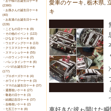
・
お子様のお誕生日ケーキ
愛車のケーキ
,
栃木県
,
(2380)
キ
・
お孫さんの誕生日ケーキ
(40)
・
お友達のお誕生日ケーキ
(228)
・
こどもの日ケーキ (9)
・
その他のイベント (122)
・
ひなまつりケーキ (8)
・
ウエディングケーキ (13)
・
クリスマスケーキ (64)
・
スマッシュケーキ (55)
・
ハロウィンケーキ (7)
・
バレンタインケーキ (6)
・
パパのお誕生日ケーキ
(177)
・
プロポーズケーキ (4)
・
ホワイトデーケーキ (3)
・
ママのお誕生日ケーキ (37)
・
還暦祝いケーキ (27)
・
敬老の日ケーキ (3)
・
結婚記念日ケーキ (37)
・
合格祝いケーキ (2)
車好きな彼ゎ開けた瞬
・
七五三ケーキ (8)