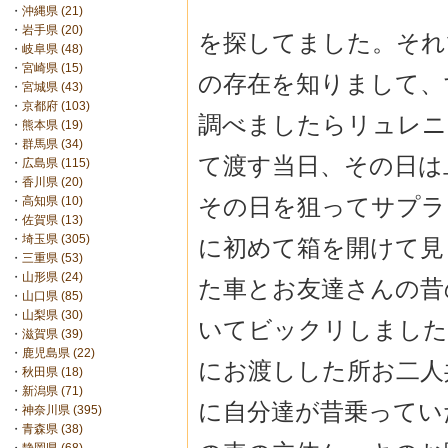
・
沖縄県 (21)
・
岩手県 (20)
を探してました。それ
・
岐阜県 (48)
・
宮崎県 (15)
の存在を知りまして、
・
宮城県 (43)
・
京都府 (103)
調べましたらリュレニ
・
熊本県 (19)
・
群馬県 (34)
て渡す当日、その日は
・
広島県 (115)
・
香川県 (20)
その日を狙ってサプラ
・
高知県 (10)
・
佐賀県 (13)
・
埼玉県 (305)
に初めて箱を開けて見
・
三重県 (53)
・
山形県 (24)
た車とお友達さんの昔
・
山口県 (85)
・
山梨県 (30)
いてビックリしました
・
滋賀県 (39)
・
鹿児島県 (22)
にお渡しした所お二人
・
秋田県 (18)
・
新潟県 (71)
に自分達が昔乗ってい
・
神奈川県 (395)
・
青森県 (38)