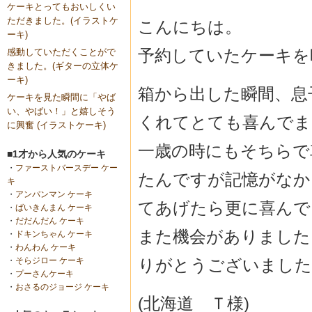
ケーキとってもおいしくい
ただきました。(イラストケ
こんにちは。
ーキ)
予約していたケーキを
感動していただくことがで
きました。(ギターの立体ケ
ーキ)
箱から出した瞬間、息
ケーキを見た瞬間に「やば
い、やばい！」と嬉しそう
くれてとても喜んでま
に興奮 (イラストケーキ)
一歳の時にもそちらで
■1才から人気のケーキ
・
ファーストバースデー ケー
たんですが記憶がなか
キ
・
アンパンマン ケーキ
てあげたら更に喜んで
・
ばいきんまん ケーキ
・
だだんだん ケーキ
また機会がありました
・
ドキンちゃん ケーキ
・
わんわん ケーキ
りがとうございました
・
そらジロー ケーキ
・
プーさんケーキ
・
おさるのジョージ ケーキ
(北海道 Ｔ様)