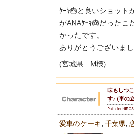
ｹｰｷ🎂と良いショッ
がANAｹｰｷ🎂だっ
かったです。
ありがとうございまし
(宮城県 M様)
味もしつ
す♪ (車の
Patissier HIRO
愛車のケーキ
,
千葉県
,