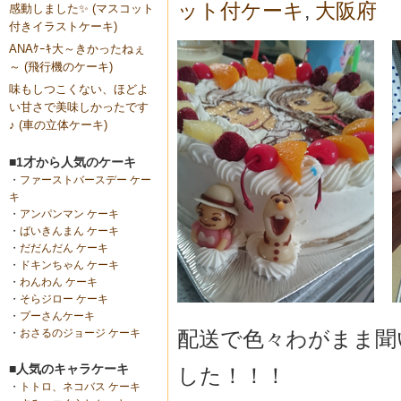
ット付ケーキ
,
大阪府
感動しました✨ (マスコット
付きイラストケーキ)
ANAｹｰｷ大～きかったねぇ
～ (飛行機のケーキ)
味もしつこくない、ほどよ
い甘さで美味しかったです
♪ (車の立体ケーキ)
■1才から人気のケーキ
・
ファーストバースデー ケー
キ
・
アンパンマン ケーキ
・
ばいきんまん ケーキ
・
だだんだん ケーキ
・
ドキンちゃん ケーキ
・
わんわん ケーキ
・
そらジロー ケーキ
・
プーさんケーキ
配送で色々わがまま聞
・
おさるのジョージ ケーキ
■人気のキャラケーキ
した！！！
・
トトロ、ネコバス ケーキ