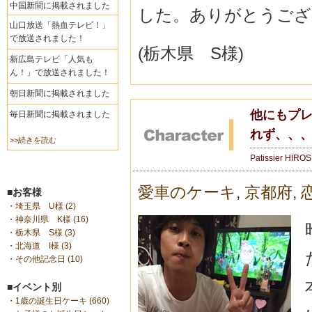
中国新聞に掲載されました
した。ありがとうござ
山口放送「熱血テレビ！」
で放送されました！
(栃木県 S様)
新広島テレビ「人気も
ん！」で放送されました！
朝日新聞に掲載されました
他にもプ
毎日新聞に掲載されました
れず、、、
>>続きを読む
Patissier HIRO
愛車のケーキ
,
京都府
,
■お客様
・
埼玉県 U様 (2)
・
神奈川県 K様 (16)
・
栃木県 S様 (3)
・
北海道 I様 (3)
・
その他記念日 (10)
■イベント別
・
1歳の誕生日ケーキ (660)