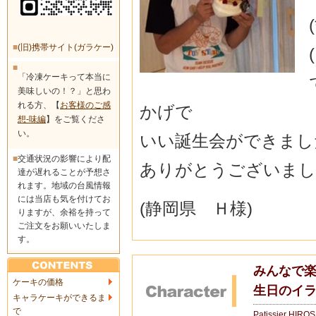
■
(旧)携帯サイト(ガラケー)
■
「冷凍ケーキって本当に
美味しいの！？」と思わ
れる方、【
お客様のご感
かげで
想-味編
】をご覧くださ
い。
いい誕生会ができまし
■
交通状況の影響により配
ありがとうございました☆*:
達が遅れることが予想さ
れます。地域の台風情報
には当店も気を付けてお
(静岡県 Ｈ様)
りますが、余裕を持って
ご注文をお願いいたしま
す。
みんなで楽
ケーキの価格
生日のイラ
キャラケーキができるま
で
Patissier HIRO