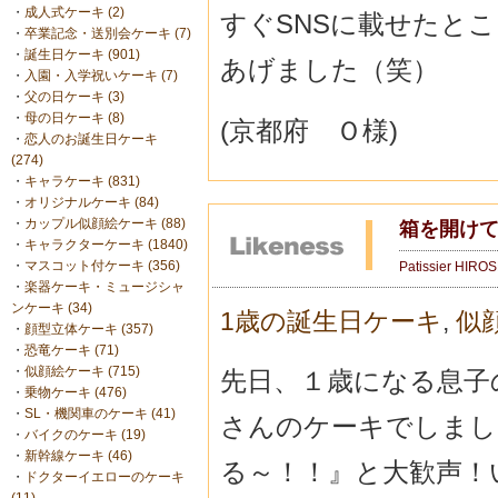
・
成人式ケーキ (2)
すぐSNSに載せたと
・
卒業記念・送別会ケーキ (7)
・
誕生日ケーキ (901)
あげました（笑）
・
入園・入学祝いケーキ (7)
・
父の日ケーキ (3)
・
母の日ケーキ (8)
(京都府 Ｏ様)
・
恋人のお誕生日ケーキ
(274)
・
キャラケーキ (831)
・
オリジナルケーキ (84)
・
カップル似顔絵ケーキ (88)
箱を開け
・
キャラクターケーキ (1840)
・
マスコット付ケーキ (356)
Patissier HIRO
・
楽器ケーキ・ミュージシャ
ンケーキ (34)
1歳の誕生日ケーキ
,
似
・
顔型立体ケーキ (357)
・
恐竜ケーキ (71)
・
似顔絵ケーキ (715)
先日、１歳になる息子
・
乗物ケーキ (476)
・
SL・機関車のケーキ (41)
さんのケーキでしまし
・
バイクのケーキ (19)
・
新幹線ケーキ (46)
る～！！』と大歓声！
・
ドクターイエローのケーキ