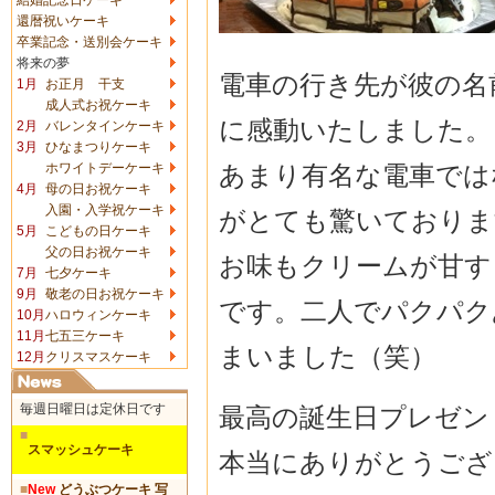
還暦祝いケーキ
卒業記念・送別会ケーキ
将来の夢
電車の行き先が彼の名
1月
お正月 干支
成人式お祝ケーキ
に感動いたしました。
2月
バレンタインケーキ
3月
ひなまつりケーキ
あまり有名な電車では
ホワイトデーケーキ
4月
母の日お祝ケーキ
入園・入学祝ケーキ
がとても驚いておりま
5月
こどもの日ケーキ
父の日お祝ケーキ
お味もクリームが甘す
7月
七夕ケーキ
9月
敬老の日お祝ケーキ
です。二人でパクパク
10月
ハロウィンケーキ
11月
七五三ケーキ
まいました（笑）
12月
クリスマスケーキ
毎週日曜日は定休日です
最高の誕生日プレゼン
■
スマッシュケーキ
本当にありがとうござ
■
New
どうぶつケーキ 写