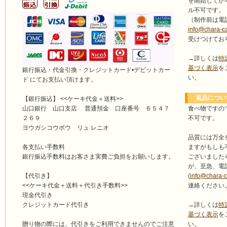
を開始してか
ル不可です。
（制作前は電
info@chara-c
受けつけてお
→詳しくは
特
基づく表示
を
銀行振込・代金引換・クレジットカード•デビットカー
い。
ド にてお支払い頂けます。
返品につい
【銀行振込】 <<ケーキ代金＋送料>>
食べ物ですの
山口銀行 山口支店 普通預金 口座番号 ６５４７
不可です。
２６９
ヨウガシコウボウ リュ レニオ
品質には万全
ますがもしも
各支払い手数料
ございました
銀行振込手数料はお客さま実費ご負担をお願いします。
が、至急、電
(
info@chara-
【代引き】
連絡ください
<<ケーキ代金＋送料＋代引き手数料>>
現金代引き
→詳しくは
特
クレジットカード代引き
基づく表示
を
い。
贈り物の際には、代引きをご利用できませんのでご注意