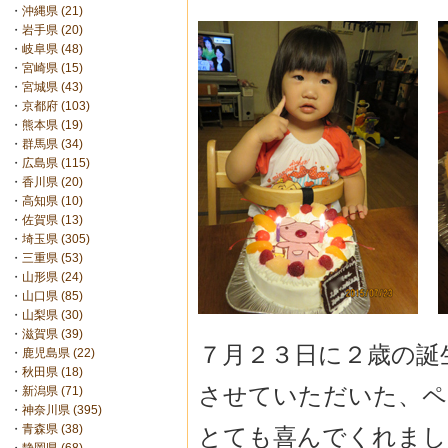
・
沖縄県 (21)
・
岩手県 (20)
・
岐阜県 (48)
・
宮崎県 (15)
・
宮城県 (43)
・
京都府 (103)
・
熊本県 (19)
・
群馬県 (34)
・
広島県 (115)
・
香川県 (20)
・
高知県 (10)
・
佐賀県 (13)
・
埼玉県 (305)
・
三重県 (53)
・
山形県 (24)
・
山口県 (85)
・
山梨県 (30)
・
滋賀県 (39)
７月２３日に２歳の誕
・
鹿児島県 (22)
・
秋田県 (18)
させていただいた、ペネロ
・
新潟県 (71)
・
神奈川県 (395)
・
青森県 (38)
とても喜んでくれました(