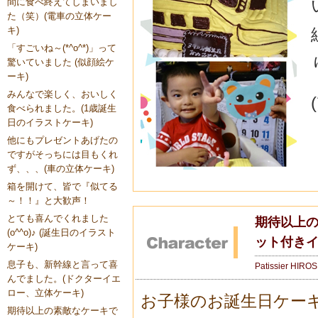
間に食べ終えてしまいまし
た（笑）(電車の立体ケー
キ)
「すごいね～(*^o^*)」って
驚いていました (似顔絵ケ
ーキ)
みんなで楽しく、おいしく
食べられました。(1歳誕生
日のイラストケーキ)
他にもプレゼントあげたの
ですがそっちには目もくれ
ず、、、(車の立体ケーキ)
箱を開けて、皆で『似てる
～！！』と大歓声！
とても喜んでくれました
期待以上の
(o^^o)♪ (誕生日のイラスト
ット付きイ
ケーキ)
息子も、新幹線と言って喜
Patissier HIRO
んでました。(ドクターイエ
ロー、立体ケーキ)
お子様のお誕生日ケー
期待以上の素敵なケーキで