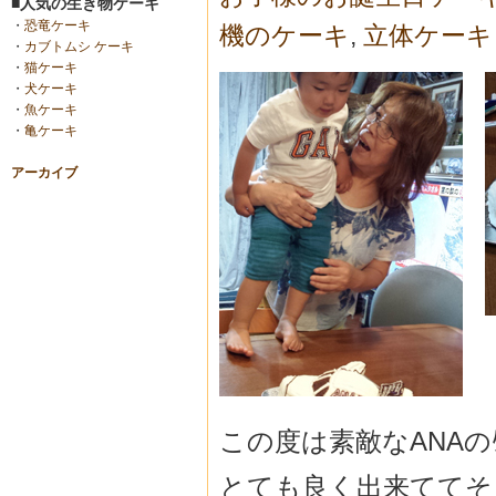
■人気の生き物ケーキ
・
恐竜ケーキ
機のケーキ
,
立体ケーキ
・
カブトムシ ケーキ
・
猫ケーキ
・
犬ケーキ
・
魚ケーキ
・
亀ケーキ
アーカイブ
この度は素敵なANAの
とても良く出来ててそし