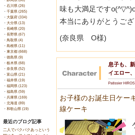
・
静岡県 (68)
・
石川県 (26)
味も大満足ですo(^▽^)
・
千葉県 (265)
・
大阪府 (334)
本当にありがとうござい
・
大分県 (13)
・
長崎県 (20)
・
長野県 (67)
(奈良県 O様)
・
鳥取県 (4)
・
島根県 (11)
・
東京都 (668)
・
徳島県 (9)
・
栃木県 (68)
息子も、新
・
奈良県 (52)
イエロー、
・
富山県 (21)
・
福井県 (19)
Patissier HIRO
・
福岡県 (123)
・
福島県 (59)
お子様のお誕生日ケー
・
兵庫県 (169)
・
北海道 (89)
線ケーキ
・
和歌山県 (19)
最近のブログ記事
二人でパクパクあっという