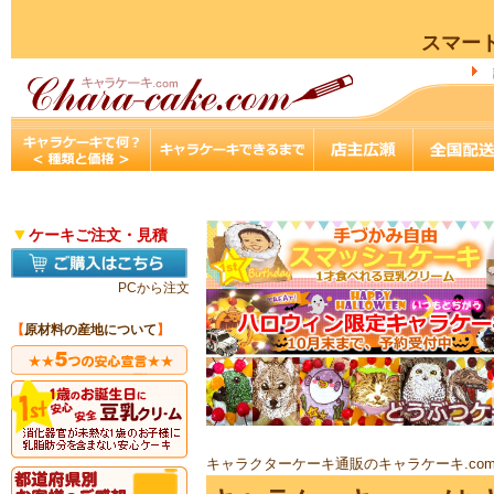
スマー
▼
ケーキご注文・見積
PCから注文
【
原材料の産地について
】
キャラクターケーキ通販のキャラケーキ.co