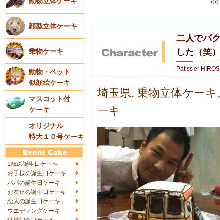
動物立体ケーキ
<<
顔型立体ケーキ
二人でパ
した（笑）
乗物ケーキ
Patissier HIRO
動物・ペット
似顔絵ケーキ
埼玉県
,
乗物立体ケーキ
マスコット付
ーキ
ケーキ
オリジナル
特大１０号ケーキ
1歳の誕生日ケーキ
お子様の誕生日ケーキ
パパの誕生日ケーキ
お友達の誕生日ケーキ
恋人の誕生日ケーキ
ウエディングケーキ
結婚記念日ケーキ