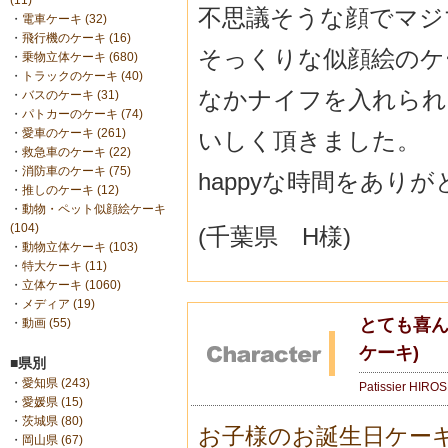
(11)
不思議そうな顔でマジマ
・
電車ケーキ (32)
・
飛行機のケーキ (16)
そっくりな似顔絵のケ
・
乗物立体ケーキ (680)
・
トラックのケーキ (40)
なかナイフを入れられ
・
バスのケーキ (31)
・
パトカーのケーキ (74)
・
愛車のケーキ (261)
いしく頂きました。
・
救急車のケーキ (22)
・
消防車のケーキ (75)
happyな時間をあり
・
推しのケーキ (12)
・
動物・ペット似顔絵ケーキ
(104)
(千葉県 H様)
・
動物立体ケーキ (103)
・
特大ケーキ (11)
・
立体ケーキ (1060)
・
メディア (19)
とても喜ん
・
動画 (55)
ケーキ)
■県別
・
愛知県 (243)
Patissier HIRO
・
愛媛県 (15)
・
茨城県 (80)
お子様のお誕生日ケー
・
岡山県 (67)