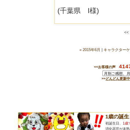
(千葉県 I様)
<<
« 2015年6月
|
キャラクターケ
414
<<お客様の声
>>
どんどん更新中
1歳の誕
初誕生日、
1歳
消化器官が未熟