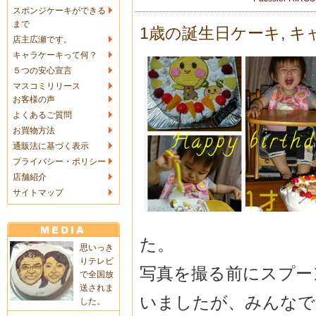
スポンジケーキができる
まで
1歳の誕生日ケーキ
,
キ
店主広瀬です。
キャラケーキって何？
５つの安心宣言
マスコミリリース
お客様の声
よくあるご質問
お買物方法
通販法に基づく表示
プライバシー・ポリシー
店舗紹介
サイトマップ
た。
思いっき
りテレビ
写真を撮る前にスプー
で全国放
送されま
いましたが、みんなで
した。