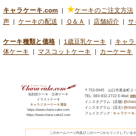
★
キャラケーキ.com
|
ケーキのご注文方法
声
|
ケーキの配送
|
Ｑ＆Ａ
|
店舗紹介
|
サ
ケーキ種類と価格
|
1歳豆乳ケーキ
|
キャラ
体ケーキ
|
マスコットケーキ
|
カーケーキ
〒753-0045 山口市黄金町２
似顔絵ケーキ・立体ケーキ
TEL: 083-932-2722
E-Mail:
in
イラストケーキ
インスタグラム : (店舗)
@chara
キャラクターケーキ通販
インスタグラム : (店主)
@chara
https://www.chara-cake.com
フェイスブック :
キャラケーキ.com
https://www.chara-cake2.com
このホームページ内及びこのページからリンクしているキャ