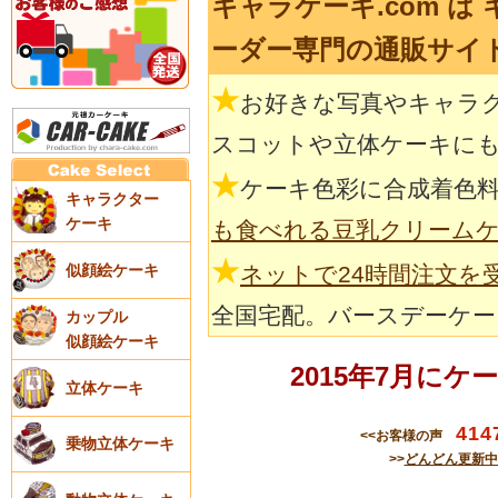
キャラケーキ.com 
ーダー専門の通販サイ
★
お好きな写真やキャラ
スコットや立体ケーキに
★
ケーキ色彩に合成着色
キャラクター
ケーキ
も食べれる豆乳クリーム
★
似顔絵ケーキ
ネットで24時間注文を
全国宅配。バースデーケー
カップル
似顔絵ケーキ
2015年7月に
立体ケーキ
414
<<お客様の声
乗物立体ケーキ
>>
どんどん更新中