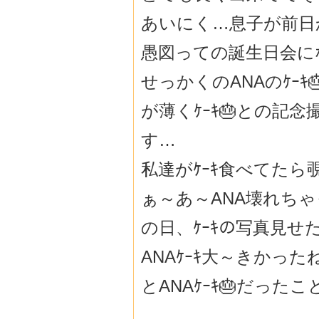
あいにく…息子が前日
愚図っての誕生日会に
せっかくのANAのｹｰ
が薄くｹｰｷ🎂との記
す…
私達がｹｰｷ食べてたら
ぁ～あ～ANA壊れち
の日、ｹｰｷの写真見せ
ANAｹｰｷ大～きかっ
とANAｹｰｷ🎂だっ