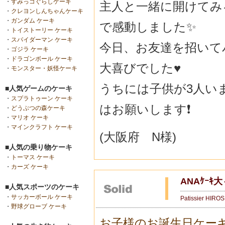
・
すみっコぐらしケーキ
主人と一緒に開けてみ
・
クレヨンしんちゃんケーキ
・
ガンダム ケーキ
で感動しました✨
・
トイストーリー ケーキ
・
スパイダーマン ケーキ
今日、お友達を招いて
・
ゴジラ ケーキ
・
ドラゴンボール ケーキ
大喜びでした♥
・
モンスター・妖怪ケーキ
うちには子供が3人い
■人気ゲームのケーキ
・
スプラトゥーン ケーキ
はお願いします❗
・
どうぶつの森ケーキ
・
マリオ ケーキ
・
マインクラフト ケーキ
(大阪府 N様)
■人気の乗り物ケーキ
・
トーマス ケーキ
・
カーズ ケーキ
ANAｹｰ
■人気スポーツのケーキ
・
サッカーボール ケーキ
Patissier HIRO
・
野球グローブ ケーキ
お子様のお誕生日ケー