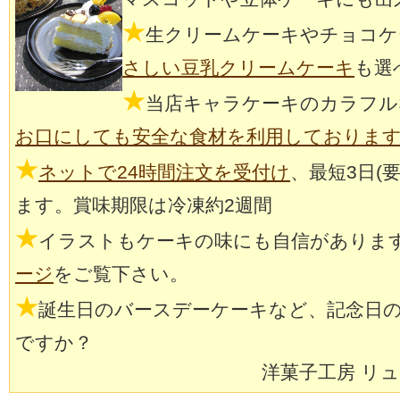
★
生クリームケーキやチョコケ
さしい豆乳クリームケーキ
も選
★
当店キャラケーキのカラフル
お口にしても安全な食材を利用しておりま
★
ネットで24時間注文を受付け
、最短3日(
ます。賞味期限は冷凍約2週間
★
イラストもケーキの味にも自信がありま
ージ
をご覧下さい。
★
誕生日のバースデーケーキなど、記念日
ですか？
洋菓子工房 リ