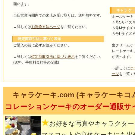
願います。
キャラ ケー
当店営業時間内での来店お受け取りは、送料無料です。
ホールケーキ
４号Sサイズ￥4
→詳しくは
お買物方法ページ
をご覧ください。
５号Mサイズ￥4
６号Lサイズ￥5
特定商取引法に基づく表示
ご購入の前に必ずお読みください。
生クリームケ
レートケーキ
→詳しくは
特定商取引法に基づく表示
をご覧ください。
が選べます。
(送料、手数料金額等の記載)
→詳しくは
ケ
ージ
をご覧く
キャラケーキ.com (キャラケーキコ
コレーションケーキのオーダー通販サ
★
お好きな写真やキャラクター
マスコットや立体ケーキにも出