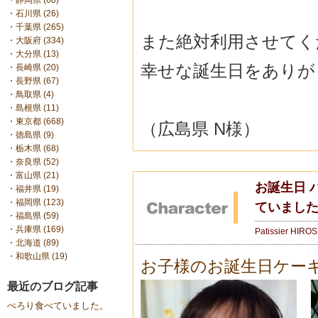
・
静岡県 (68)
・
石川県 (26)
・
千葉県 (265)
また絶対利用させてく
・
大阪府 (334)
・
大分県 (13)
幸せな誕生日をありが
・
長崎県 (20)
・
長野県 (67)
・
鳥取県 (4)
・
島根県 (11)
・
東京都 (668)
（広島県 N様）
・
徳島県 (9)
・
栃木県 (68)
・
奈良県 (52)
・
富山県 (21)
お誕生日 
・
福井県 (19)
・
福岡県 (123)
ていまし
・
福島県 (59)
・
兵庫県 (169)
Patissier HIRO
・
北海道 (89)
・
和歌山県 (19)
お子様のお誕生日ケー
最近のブログ記事
ぺろり食べていました。