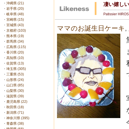
・
沖縄県 (21)
凄い嬉しい
・
岩手県 (20)
Patissier HIRO
・
岐阜県 (48)
・
宮崎県 (15)
・
宮城県 (43)
ママのお誕生日ケーキ
,
・
京都府 (103)
・
熊本県 (19)
・
群馬県 (34)
・
広島県 (115)
・
香川県 (20)
・
高知県 (10)
・
佐賀県 (13)
・
埼玉県 (305)
・
三重県 (53)
・
山形県 (24)
・
山口県 (85)
・
山梨県 (30)
・
滋賀県 (39)
・
鹿児島県 (22)
・
秋田県 (18)
・
新潟県 (71)
・
神奈川県 (395)
・
青森県 (38)