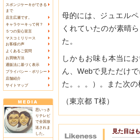
スポンジケーキができる
まで
母的には、ジュエルペ
店主広瀬です。
キャラケーキって何？
くれていたのが素晴ら
５つの安心宣言
マスコミリリース
た。
お客様の声
よくあるご質問
しかもお味も本当にお
お買物方法
通販法に基づく表示
ん、Webで見ただけ
プライバシー・ポリシー
店舗紹介
た。。。）。また次の
サイトマップ
（東京都 T様）
思いっき
りテレビ
で全国放
送されま
見た目は
した。