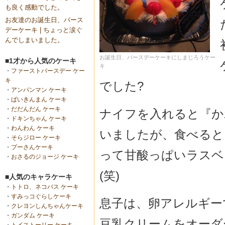
も良く感動でした。
お友達のお誕生日、バース
デーケーキ | ちょっと涙ぐ
んでしまいました。
お誕生日、バースデーケーキにしまじろうケー
■1才から人気のケーキ
キ
・
ファーストバースデー ケー
キ
でした?
・
アンパンマン ケーキ
・
ばいきんまん ケーキ
・
だだんだん ケーキ
ナイフを入れると『か
・
ドキンちゃん ケーキ
・
わんわん ケーキ
いましたが、食べると
・
そらジロー ケーキ
・
プーさんケーキ
って甘酸っぱいラスベ
・
おさるのジョージ ケーキ
(笑)
■人気のキャラケーキ
・
トトロ、ネコバス ケーキ
・
すみっコぐらしケーキ
息子は、卵アレルギー
・
クレヨンしんちゃんケーキ
・
ガンダム ケーキ
豆乳クリームをオーダ