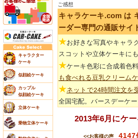
ご感想
キャラケーキ.com 
ーダー専門の通販サイ
★
お好きな写真やキャラ
スコットや立体ケーキに
キャラクター
ケーキ
★
ケーキ色彩に合成着色
似顔絵ケーキ
も食べれる豆乳クリーム
★
カップル
ネットで24時間注文を
似顔絵ケーキ
全国宅配。バースデーケー
立体ケーキ
2013年6月に
乗物立体ケーキ
4147
<<お客様の声