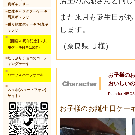
店主の広瀬さんと同じ
真ギャラリー
■
立体キャラクターケーキ
また来月も誕生日があ
写真ギャラリー
■
乗り物立体ケーキ 写真ギ
します。
ャラリー
■
【開店20周年記念】2人
（奈良県 Ｕ様）
用ケーキ(4号12cm)
■
たっぷりチョコのコーテ
ィングケーキ
■
お子様のお
ハーフ＆ハーフケーキ
おいしい
■
スマホ(スマートフォン)
Patissier HIRO
サイト↓
お子様のお誕生日ケー