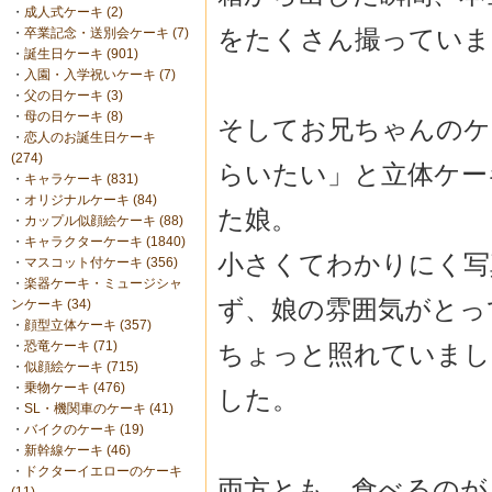
・
成人式ケーキ (2)
をたくさん撮っていま
・
卒業記念・送別会ケーキ (7)
・
誕生日ケーキ (901)
・
入園・入学祝いケーキ (7)
・
父の日ケーキ (3)
・
母の日ケーキ (8)
そしてお兄ちゃんのケ
・
恋人のお誕生日ケーキ
(274)
らいたい」と立体ケー
・
キャラケーキ (831)
・
オリジナルケーキ (84)
た娘。
・
カップル似顔絵ケーキ (88)
・
キャラクターケーキ (1840)
小さくてわかりにく写
・
マスコット付ケーキ (356)
・
楽器ケーキ・ミュージシャ
ず、娘の雰囲気がとっ
ンケーキ (34)
・
顔型立体ケーキ (357)
・
恐竜ケーキ (71)
ちょっと照れていまし
・
似顔絵ケーキ (715)
・
乗物ケーキ (476)
した。
・
SL・機関車のケーキ (41)
・
バイクのケーキ (19)
・
新幹線ケーキ (46)
・
ドクターイエローのケーキ
両方とも、食べるのが