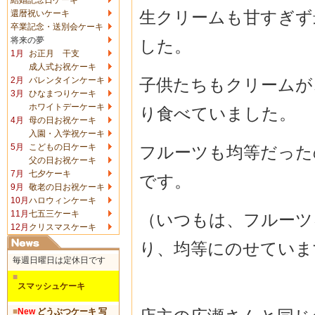
生クリームも甘すぎず
還暦祝いケーキ
卒業記念・送別会ケーキ
将来の夢
した。
1月
お正月 干支
成人式お祝ケーキ
子供たちもクリームが
2月
バレンタインケーキ
3月
ひなまつりケーキ
ホワイトデーケーキ
り食べていました。
4月
母の日お祝ケーキ
入園・入学祝ケーキ
5月
こどもの日ケーキ
フルーツも均等だった
父の日お祝ケーキ
7月
七夕ケーキ
です。
9月
敬老の日お祝ケーキ
10月
ハロウィンケーキ
11月
七五三ケーキ
（いつもは、フルーツ
12月
クリスマスケーキ
り、均等にのせていま
毎週日曜日は定休日です
■
スマッシュケーキ
■
New
どうぶつケーキ 写