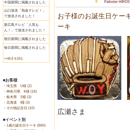
Patissier HIRO
中国新聞に掲載されました
山口放送「熱血テレビ！」
お子様のお誕生日ケー
で放送されました！
新広島テレビ「人気も
ーキ
ん！」で放送されました！
朝日新聞に掲載されました
毎日新聞に掲載されました
>>続きを読む
■お客様
・
埼玉県 U様 (2)
・
神奈川県 K様 (16)
・
栃木県 S様 (3)
・
北海道 I様 (3)
・
その他記念日 (10)
広瀬さま
■イベント別
・
1歳の誕生日ケーキ (660)