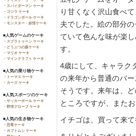
・
トイストーリー ケーキ
・
スパイダーマン ケーキ
り甘くなく沢山食べて
・
ゴジラ ケーキ
・
ドラゴンボール ケーキ
夫でした。絵の部分の
・
モンスター・妖怪ケーキ
ていて色んな味が楽し
■人気ゲームのケーキ
・
スプラトゥーン ケーキ
す。
・
どうぶつの森ケーキ
・
マリオ ケーキ
・
マインクラフト ケーキ
4歳にして、キャラク
■人気の乗り物ケーキ
の来年から普通のバー
・
トーマス ケーキ
・
カーズ ケーキ
そうです。来年は、ど
■人気スポーツのケーキ
・
サッカーボール ケーキ
ところですが、またお
・
野球グローブ ケーキ
イチゴは、買って来て後
■人気の生き物ケーキ
・
恐竜ケーキ
・
カブトムシ ケーキ