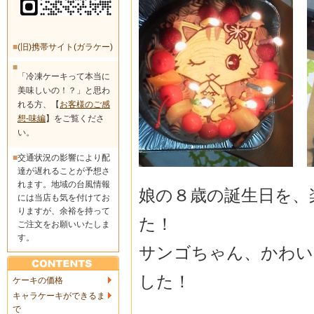
■
(旧)携帯サイト(ガラケー)
■
「冷凍ケーキって本当に
美味しいの！？」と思わ
れる方、【
お客様のご感
想-味編
】をご覧くださ
い。
■
交通状況の影響により配
達が遅れることが予想さ
れます。地域の台風情報
娘の８歳の誕生日を、
には当店も気を付けてお
りますが、余裕を持って
た！
ご注文をお願いいたしま
す。
サンゴちゃん、かわい
した！
ケーキの価格
キャラケーキができるま
で