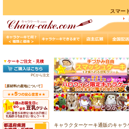
スマー
▼
ケーキご注文・見積
PCから注文
【
原材料の産地について
】
キャラクターケーキ通販のキャラケ