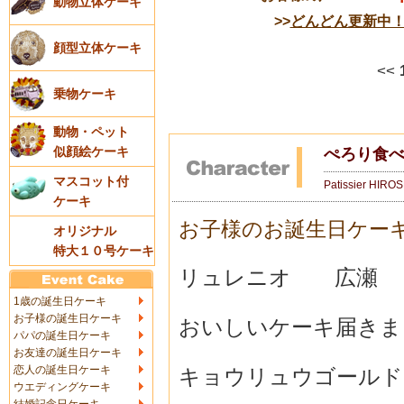
動物立体ケーキ
>>
どんどん更新中
顔型立体ケーキ
<<
乗物ケーキ
動物・ペット
似顔絵ケーキ
ぺろり食
マスコット付
Patissier HIRO
ケーキ
お子様のお誕生日ケー
オリジナル
特大１０号ケーキ
リュレニオ 広瀬
1歳の誕生日ケーキ
お子様の誕生日ケーキ
おいしいケーキ届きま
パパの誕生日ケーキ
お友達の誕生日ケーキ
恋人の誕生日ケーキ
キョウリュウゴールド
ウエディングケーキ
結婚記念日ケーキ