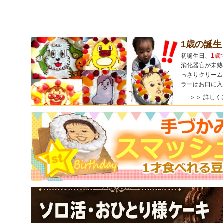
1歳の誕
初誕生日、
1歳
消化器官が未熟
っさりクリーム
ラーはお口に入
＞＞ 詳しく