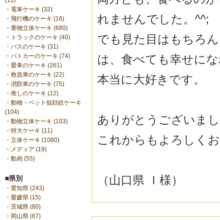
(11)
・
電車ケーキ (32)
れませんでした。^^;
・
飛行機のケーキ (16)
・
乗物立体ケーキ (680)
でも見た目はもちろん
・
トラックのケーキ (40)
・
バスのケーキ (31)
は、食べても幸せにな
・
パトカーのケーキ (74)
・
愛車のケーキ (261)
・
救急車のケーキ (22)
本当に大好きです。
・
消防車のケーキ (75)
・
推しのケーキ (12)
・
動物・ペット似顔絵ケーキ
(104)
ありがとうございまし
・
動物立体ケーキ (103)
・
特大ケーキ (11)
これからもよろしくお
・
立体ケーキ (1060)
・
メディア (19)
・
動画 (55)
（山口県 Ｉ様）
■県別
・
愛知県 (243)
・
愛媛県 (15)
・
茨城県 (80)
・
岡山県 (67)