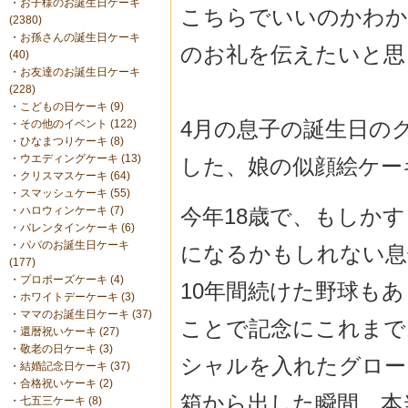
・
お子様のお誕生日ケーキ
こちらでいいのかわか
(2380)
・
お孫さんの誕生日ケーキ
のお礼を伝えたいと思
(40)
・
お友達のお誕生日ケーキ
(228)
・
こどもの日ケーキ (9)
4月の息子の誕生日の
・
その他のイベント (122)
・
ひなまつりケーキ (8)
・
ウエディングケーキ (13)
した、娘の似顔絵ケー
・
クリスマスケーキ (64)
・
スマッシュケーキ (55)
今年18歳で、もしか
・
ハロウィンケーキ (7)
・
バレンタインケーキ (6)
・
パパのお誕生日ケーキ
になるかもしれない息
(177)
・
プロポーズケーキ (4)
10年間続けた野球も
・
ホワイトデーケーキ (3)
・
ママのお誕生日ケーキ (37)
ことで記念にこれまで
・
還暦祝いケーキ (27)
・
敬老の日ケーキ (3)
シャルを入れたグロー
・
結婚記念日ケーキ (37)
・
合格祝いケーキ (2)
箱から出した瞬間、本
・
七五三ケーキ (8)