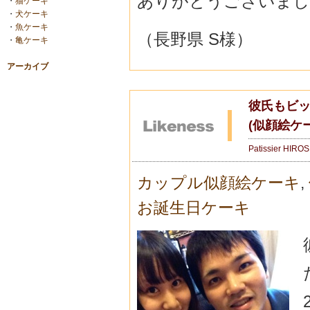
ありがとうございまし
・
猫ケーキ
・
犬ケーキ
・
魚ケーキ
（長野県 S様）
・
亀ケーキ
アーカイブ
彼氏もビ
(似顔絵ケ
Patissier HIRO
カップル似顔絵ケーキ
,
お誕生日ケーキ