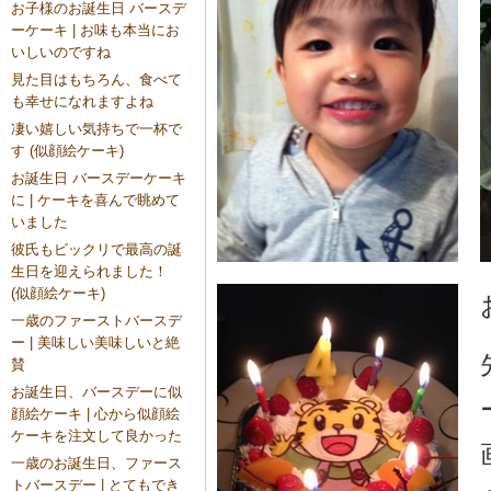
お子様のお誕生日 バースデ
ーケーキ | お味も本当にお
いしいのですね
見た目はもちろん、食べて
も幸せになれますよね
凄い嬉しい気持ちで一杯で
す (似顔絵ケーキ)
お誕生日 バースデーケーキ
に | ケーキを喜んで眺めて
いました
彼氏もビックリで最高の誕
生日を迎えられました！
(似顔絵ケーキ)
一歳のファーストバースデ
ー | 美味しい美味しいと絶
賛
お誕生日、バースデーに似
顔絵ケーキ | 心から似顔絵
ケーキを注文して良かった
一歳のお誕生日、ファース
トバースデー | とてもでき