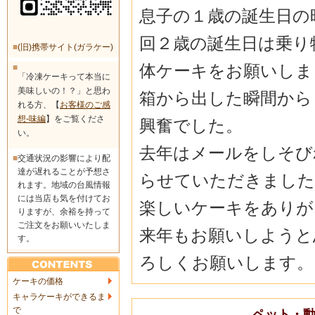
息子の１歳の誕生日の
回２歳の誕生日は乗り
■
(旧)携帯サイト(ガラケー)
体ケーキをお願いしま
■
「冷凍ケーキって本当に
美味しいの！？」と思わ
箱から出した瞬間から
れる方、【
お客様のご感
想-味編
】をご覧くださ
興奮でした。
い。
去年はメールをしそび
■
交通状況の影響により配
達が遅れることが予想さ
らせていただきました
れます。地域の台風情報
には当店も気を付けてお
楽しいケーキをありが
りますが、余裕を持って
ご注文をお願いいたしま
来年もお願いしようと
す。
ろしくお願いします。
ケーキの価格
キャラケーキができるま
で
ペット・動