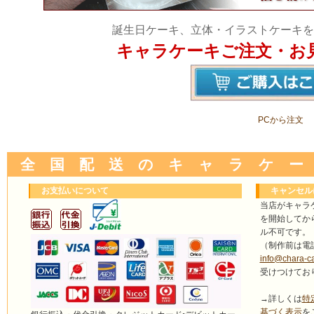
誕生日ケーキ、立体・イラストケーキを
キャラケーキご注文・お
PCから注文
全 国 配 送 の キ ャ ラ ケ ー
お支払いについて
キャンセル
当店がキャラ
を開始してか
ル不可です。
（制作前は電
info@chara-c
受けつけてお
→詳しくは
特
基づく表示
を