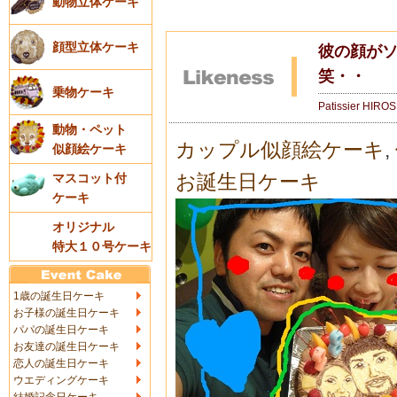
動物立体ケーキ
顔型立体ケーキ
彼の顔が
笑・・
乗物ケーキ
Patissier HIRO
動物・ペット
カップル似顔絵ケーキ
,
似顔絵ケーキ
お誕生日ケーキ
マスコット付
ケーキ
オリジナル
特大１０号ケーキ
1歳の誕生日ケーキ
お子様の誕生日ケーキ
パパの誕生日ケーキ
お友達の誕生日ケーキ
恋人の誕生日ケーキ
ウエディングケーキ
結婚記念日ケーキ