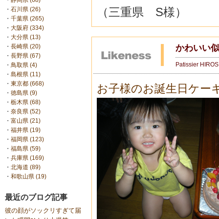
・
静岡県 (68)
（三重県 S様）
・
石川県 (26)
・
千葉県 (265)
・
大阪府 (334)
・
大分県 (13)
かわいい
・
長崎県 (20)
・
長野県 (67)
Patissier HIRO
・
鳥取県 (4)
・
島根県 (11)
・
東京都 (668)
お子様のお誕生日ケー
・
徳島県 (9)
・
栃木県 (68)
・
奈良県 (52)
・
富山県 (21)
・
福井県 (19)
・
福岡県 (123)
・
福島県 (59)
・
兵庫県 (169)
・
北海道 (89)
・
和歌山県 (19)
最近のブログ記事
彼の顔がソックリすぎて届