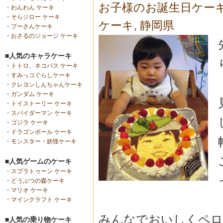
お子様のお誕生日ケー
・
わんわん ケーキ
・
そらジロー ケーキ
ケーキ
,
静岡県
・
プーさんケーキ
・
おさるのジョージ ケーキ
■人気のキャラケーキ
・
トトロ、ネコバス ケーキ
・
すみっコぐらしケーキ
・
クレヨンしんちゃんケーキ
・
ガンダム ケーキ
・
トイストーリー ケーキ
・
スパイダーマン ケーキ
・
ゴジラ ケーキ
・
ドラゴンボール ケーキ
・
モンスター・妖怪ケーキ
■人気ゲームのケーキ
・
スプラトゥーン ケーキ
・
どうぶつの森ケーキ
・
マリオ ケーキ
・
マインクラフト ケーキ
みんなでおいしくペロ
■人気の乗り物ケーキ