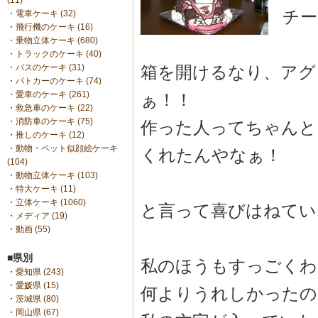
(11)
チー
・
電車ケーキ (32)
・
飛行機のケーキ (16)
・
乗物立体ケーキ (680)
・
トラックのケーキ (40)
箱を開けるなり、アグ
・
バスのケーキ (31)
・
パトカーのケーキ (74)
・
愛車のケーキ (261)
ぁ！！
・
救急車のケーキ (22)
・
消防車のケーキ (75)
作った人ってちゃんと
・
推しのケーキ (12)
・
動物・ペット似顔絵ケーキ
くれたんやなぁ！
(104)
・
動物立体ケーキ (103)
・
特大ケーキ (11)
・
立体ケーキ (1060)
と言って喜びはねてい
・
メディア (19)
・
動画 (55)
■県別
私のほうもすっごくわ
・
愛知県 (243)
・
愛媛県 (15)
何よりうれしかったの
・
茨城県 (80)
・
岡山県 (67)