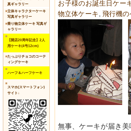
お子様のお誕生日ケー
真ギャラリー
■
立体キャラクターケーキ
物立体ケーキ
,
飛行機の
写真ギャラリー
■
乗り物立体ケーキ 写真ギ
ャラリー
■
【開店20周年記念】2人
用ケーキ(4号12cm)
■
たっぷりチョコのコーテ
ィングケーキ
■
ハーフ＆ハーフケーキ
■
スマホ(スマートフォン)
サイト↓
無事、ケーキが届き美