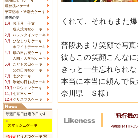
還暦祝いケーキ
卒業記念・送別会ケーキ
将来の夢
くれて、それもまた爆
1月
お正月 干支
成人式お祝ケーキ
2月
バレンタインケーキ
3月
ひなまつりケーキ
普段あまり笑顔で写真
ホワイトデーケーキ
4月
母の日お祝ケーキ
彼もこの笑顔こんなに
入園・入学祝ケーキ
5月
こどもの日ケーキ
きっと一生忘れられな
父の日お祝ケーキ
7月
七夕ケーキ
本当に本当に頼んで良
9月
敬老の日お祝ケーキ
10月
ハロウィンケーキ
奈川県 Ｓ様）
11月
七五三ケーキ
12月
クリスマスケーキ
毎週日曜日は定休日です
「飛行機
■
スマッシュケーキ
Patissier HIRO
■
New
どうぶつケーキ 写