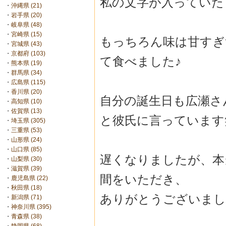
私の文字が入っていた
・
沖縄県 (21)
・
岩手県 (20)
・
岐阜県 (48)
・
宮崎県 (15)
もっちろん味は甘すぎ
・
宮城県 (43)
・
京都府 (103)
て食べました♪
・
熊本県 (19)
・
群馬県 (34)
・
広島県 (115)
・
香川県 (20)
自分の誕生日も広瀬さ
・
高知県 (10)
・
佐賀県 (13)
と彼氏に言っています
・
埼玉県 (305)
・
三重県 (53)
・
山形県 (24)
・
山口県 (85)
遅くなりましたが、本
・
山梨県 (30)
・
滋賀県 (39)
間をいただき、
・
鹿児島県 (22)
・
秋田県 (18)
ありがとうございまし
・
新潟県 (71)
・
神奈川県 (395)
・
青森県 (38)