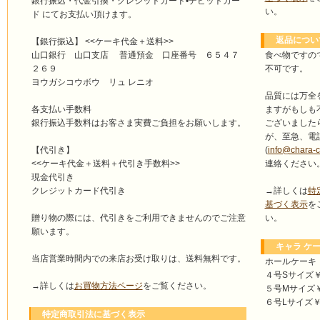
銀行振込・代金引換・クレジットカード•デビットカー
い。
ド にてお支払い頂けます。
返品につい
【銀行振込】 <<ケーキ代金＋送料>>
食べ物ですの
山口銀行 山口支店 普通預金 口座番号 ６５４７
不可です。
２６９
ヨウガシコウボウ リュ レニオ
品質には万全
ますがもしも
各支払い手数料
ございました
銀行振込手数料はお客さま実費ご負担をお願いします。
が、至急、電
(
info@chara-
【代引き】
連絡ください
<<ケーキ代金＋送料＋代引き手数料>>
現金代引き
→詳しくは
特
クレジットカード代引き
基づく表示
を
い。
贈り物の際には、代引きをご利用できませんのでご注意
願います。
キャラ ケー
当店営業時間内での来店お受け取りは、送料無料です。
ホールケーキ
４号Sサイズ￥4
→詳しくは
お買物方法ページ
をご覧ください。
５号Mサイズ￥4
６号Lサイズ￥5
特定商取引法に基づく表示