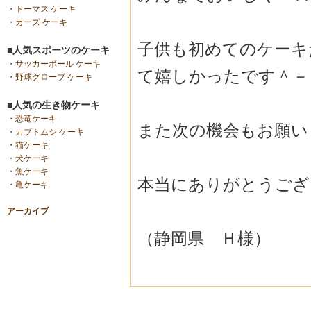
・
トーマス ケーキ
・
カーズ ケーキ
子供も初めてのケーキ
■人気スポーツのケーキ
・
サッカーボール ケーキ
て嬉しかったです＾－
・
野球グローブ ケーキ
■人気の生き物ケーキ
・
恐竜ケーキ
また次の機会もお願い
・
カブトムシ ケーキ
・
猫ケーキ
・
犬ケーキ
・
魚ケーキ
本当にありがとうござ
・
亀ケーキ
アーカイブ
（静岡県 Ｈ様）