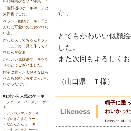
いた瞬間ひとり大爆笑・・
「飛行機のケーキや！」と
た。
大興奮でした。
ペット・動物ケーキ | 「こ
んなに可愛いのに食べれな
いよ」
とてもかわいい似顔絵
作った人ってちゃんとフォ
した。
ーミュラカー見て作ってく
れたんやなぁ
また次回もよろしくお
かわいい似顔絵ケーキをあ
りがとうございました。
帽子に乗った大好きなはら
ぺこあおむしもすごくかわ
（山口県 Ｔ様）
いかったです♪
■1才から人気のケーキ
帽子に乗
・
ファーストバースデー ケー
キ
わいかった
・
アンパンマン ケーキ
・
ばいきんまん ケーキ
Patissier HIRO
・
だだんだん ケーキ
・
ドキンちゃん ケーキ