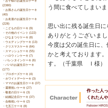
・
お子様のお誕生日ケーキ
(2380)
う間に食べてしまいま
・
お孫さんの誕生日ケーキ
(40)
・
お友達のお誕生日ケーキ
(228)
思い出に残る誕生日に
・
こどもの日ケーキ (9)
・
その他のイベント (122)
ありがとうございまし
・
ひなまつりケーキ (8)
・
ウエディングケーキ (13)
今度は父の誕生日に、
・
クリスマスケーキ (64)
・
スマッシュケーキ (55)
かと考えております。
・
ハロウィンケーキ (7)
・
バレンタインケーキ (6)
す。（千葉県 Ｉ様）
・
パパのお誕生日ケーキ
(177)
・
プロポーズケーキ (4)
・
ホワイトデーケーキ (3)
・
ママのお誕生日ケーキ (37)
・
還暦祝いケーキ (27)
作った人
・
敬老の日ケーキ (3)
くれたん
・
結婚記念日ケーキ (37)
・
合格祝いケーキ (2)
Patissier HIRO
・
七五三ケーキ (8)