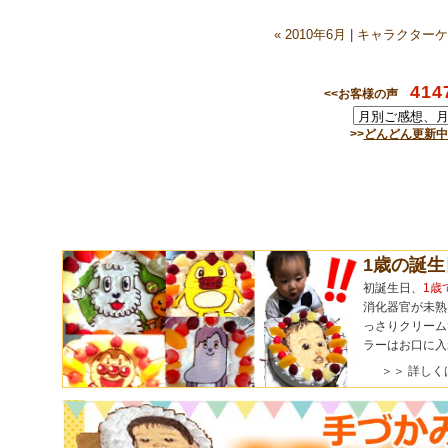
« 2010年6月
|
キャラクターケ
414
<<お客様の声
>>
どんどん更新中
1歳の誕
初誕生日、
1歳
消化器官が未熟
っさりクリーム
ラーはお口に入
＞＞ 詳しく