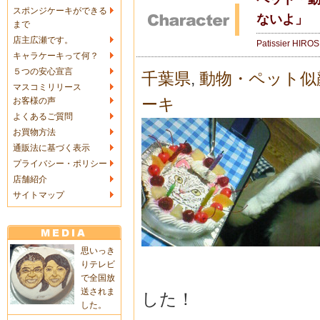
スポンジケーキができる
ないよ」
まで
店主広瀬です。
Patissier HIRO
キャラケーキって何？
５つの安心宣言
千葉県
,
動物・ペット似
マスコミリリース
ーキ
お客様の声
よくあるご質問
お買物方法
通販法に基づく表示
プライバシー・ポリシー
店舗紹介
サイトマップ
思いっき
りテレビ
で全国放
送されま
した！
した。