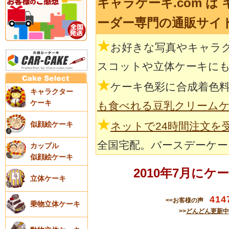
キャラケーキ.com 
ーダー専門の通販サイ
★
お好きな写真やキャラ
スコットや立体ケーキに
★
ケーキ色彩に合成着色
キャラクター
ケーキ
も食べれる豆乳クリーム
★
似顔絵ケーキ
ネットで24時間注文を
全国宅配。バースデーケー
カップル
似顔絵ケーキ
2010年7月に
立体ケーキ
414
<<お客様の声
乗物立体ケーキ
>>
どんどん更新中