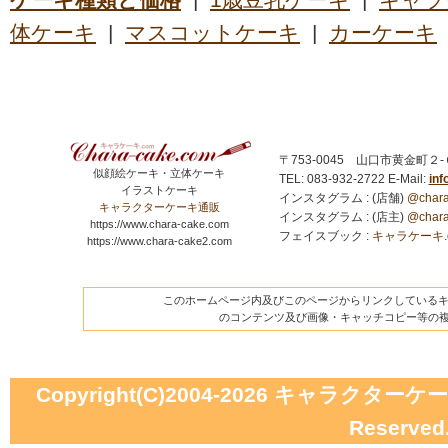
体ケーキ
|
マスコットケーキ
|
カーケーキ
〒753-0045 山口市黄金町２
似顔絵ケーキ・立体ケーキ
TEL: 083-932-2722
E-Mail:
in
イラストケーキ
インスタグラム : (店舗)
@chara
キャラクターケーキ通販
インスタグラム : (店主)
@chara
https://www.chara-cake.com
フェイスブック :
キャラケーキ.com
https://www.chara-cake2.com
このホームページ内及びこのページからリンクしているキャ
のコンテンツ及び画像・キャッチコピー等の
Copyright(C)2004-2026
キャラクターケーキの
Reserved