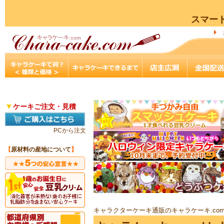
スマー
▼
ケーキご注文・見積
PCから注文
【
原材料の産地について
】
キャラクターケーキ通販のキャラケーキ.co