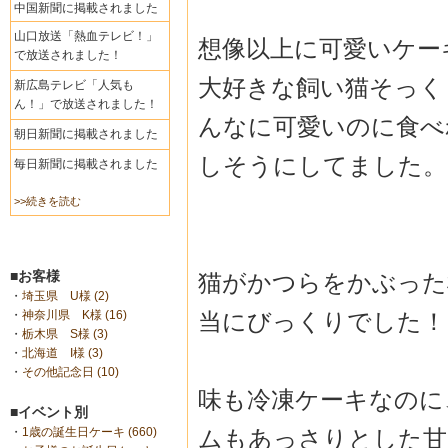
中国新聞に掲載されました
山口放送「熱血テレビ！」
想像以上に可愛いケー
で放送されました！
大好きな飼い猫そっく
新広島テレビ「人気も
ん！」で放送されました！
んなに可愛いのに食べ
朝日新聞に掲載されました
しそうにしてました。
毎日新聞に掲載されました
>>続きを読む
■お客様
猫がかつらをかぶった
・
埼玉県 U様 (2)
当にびっくりでした！
・
神奈川県 K様 (16)
・
栃木県 S様 (3)
・
北海道 I様 (3)
・
その他記念日 (10)
味も冷凍ケーキなのに
■イベント別
ムもあっさりとした甘
・
1歳の誕生日ケーキ (660)