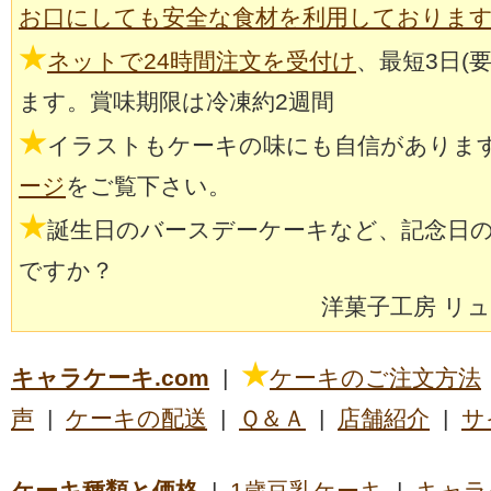
お口にしても安全な食材を利用しておりま
★
ネットで24時間注文を受付け
、最短3日(
ます。賞味期限は冷凍約2週間
★
イラストもケーキの味にも自信がありま
ージ
をご覧下さい。
★
誕生日のバースデーケーキなど、記念日
ですか？
洋菓子工房 リ
★
キャラケーキ.com
|
ケーキのご注文方法
声
|
ケーキの配送
|
Ｑ＆Ａ
|
店舗紹介
|
サ
ケーキ種類と価格
|
1歳豆乳ケーキ
|
キャラ