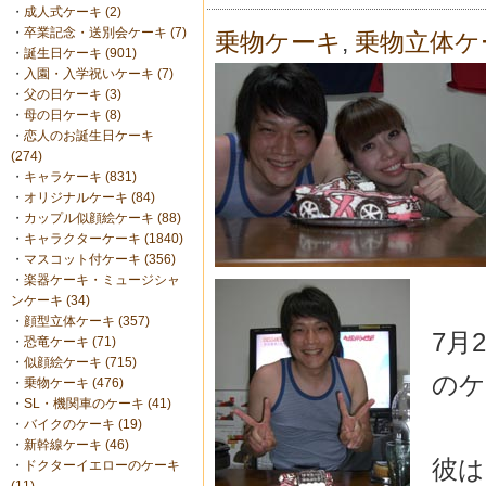
・
成人式ケーキ (2)
・
卒業記念・送別会ケーキ (7)
乗物ケーキ
,
乗物立体ケ
・
誕生日ケーキ (901)
・
入園・入学祝いケーキ (7)
・
父の日ケーキ (3)
・
母の日ケーキ (8)
・
恋人のお誕生日ケーキ
(274)
・
キャラケーキ (831)
・
オリジナルケーキ (84)
・
カップル似顔絵ケーキ (88)
・
キャラクターケーキ (1840)
・
マスコット付ケーキ (356)
・
楽器ケーキ・ミュージシャ
ンケーキ (34)
・
顔型立体ケーキ (357)
7月
・
恐竜ケーキ (71)
・
似顔絵ケーキ (715)
のケ
・
乗物ケーキ (476)
・
SL・機関車のケーキ (41)
・
バイクのケーキ (19)
・
新幹線ケーキ (46)
彼は
・
ドクターイエローのケーキ