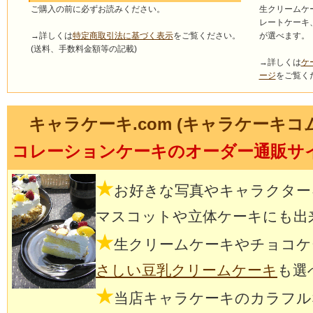
ご購入の前に必ずお読みください。
生クリームケ
レートケーキ
→詳しくは
特定商取引法に基づく表示
をご覧ください。
が選べます。
(送料、手数料金額等の記載)
→詳しくは
ケ
ージ
をご覧く
キャラケーキ.com (キャラケーキコ
コレーションケーキのオーダー通販サ
★
お好きな写真やキャラクター
マスコットや立体ケーキにも出
★
生クリームケーキやチョコケ
さしい豆乳クリームケーキ
も選
★
当店キャラケーキのカラフル