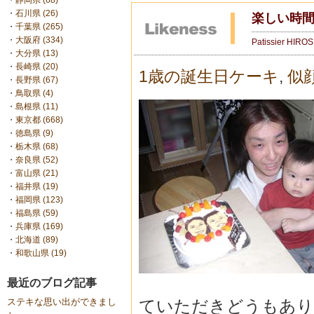
・
静岡県 (68)
・
石川県 (26)
楽しい時
・
千葉県 (265)
・
大阪府 (334)
Patissier HIRO
・
大分県 (13)
・
長崎県 (20)
1歳の誕生日ケーキ
,
似
・
長野県 (67)
・
鳥取県 (4)
・
島根県 (11)
・
東京都 (668)
・
徳島県 (9)
・
栃木県 (68)
・
奈良県 (52)
・
富山県 (21)
・
福井県 (19)
・
福岡県 (123)
・
福島県 (59)
・
兵庫県 (169)
・
北海道 (89)
・
和歌山県 (19)
最近のブログ記事
ていただきどうもあり
ステキな思い出ができまし