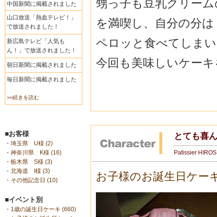
甥っ子も豆乳クリーム
中国新聞に掲載されました
山口放送「熱血テレビ！」
を満喫し、自分の分は
で放送されました！
ペロッと食べてしまい
新広島テレビ「人気も
ん！」で放送されました！
今回も美味しいケーキ
朝日新聞に掲載されました
毎日新聞に掲載されました
>>続きを読む
■お客様
とても喜
・
埼玉県 U様 (2)
Patissier HIRO
・
神奈川県 K様 (16)
・
栃木県 S様 (3)
・
北海道 I様 (3)
お子様のお誕生日ケー
・
その他記念日 (10)
■イベント別
・
1歳の誕生日ケーキ (660)