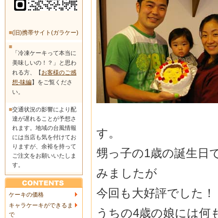
■
(旧)携帯サイト(ガラケー)
■
「冷凍ケーキって本当に
美味しいの！？」と思わ
れる方、【
お客様のご感
想-味編
】をご覧くださ
い。
■
交通状況の影響により配
達が遅れることが予想さ
れます。地域の台風情報
す。
には当店も気を付けてお
りますが、余裕を持って
甥っ子の1歳の誕生日
ご注文をお願いいたしま
す。
みましたが
今回も大好評でした！
ケーキの価格
キャラケーキができるま
うちの4歳の娘には何
で