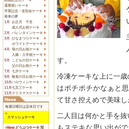
還暦祝いケーキ
卒業記念・送別会ケーキ
将来の夢
1月
お正月 干支
成人式お祝ケーキ
2月
バレンタインケーキ
3月
ひなまつりケーキ
ホワイトデーケーキ
4月
母の日お祝ケーキ
入園・入学祝ケーキ
す。
5月
こどもの日ケーキ
父の日お祝ケーキ
7月
七夕ケーキ
冷凍ケーキな上に一歳
9月
敬老の日お祝ケーキ
10月
ハロウィンケーキ
はボチボチかなぁと思
11月
七五三ケーキ
12月
クリスマスケーキ
て甘さ控えめで美味し
毎週日曜日は定休日です
■
二人目は何かと手を抜
スマッシュケーキ
もステキな思い出がで
■
New
どうぶつケーキ 写