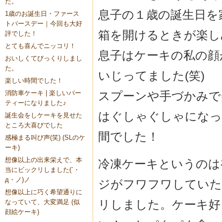
た。
息子の１歳の誕生日を
1歳のお誕生日・ファース
トバースデー｜今回も大好
箱を開けるときが楽し
評でした！
とても喜んでニッコリ！
息子はケーキの私の顔
おいしくてびっくりしまし
た。
いじってました(笑)
楽しい時間でした！
スプーンや手づかみで
消防車ケーキ | 楽しいパー
ティーになりました♪
はぐしゃぐしゃになっ
誕生会をしケーキを見せた
ところ大喜びでした
間でした！
感極まる叫び声(笑) (SLのケ
ーキ)
想像以上の出来栄えで、本
冷凍ケーキというのは
当にビックリしました(`・
д・ノ)ノ
ジがフワフワしていた
想像以上に巧く希望通りに
リしました。ケーキ好
なっていて、大変満足 (似
顔絵ケーキ)