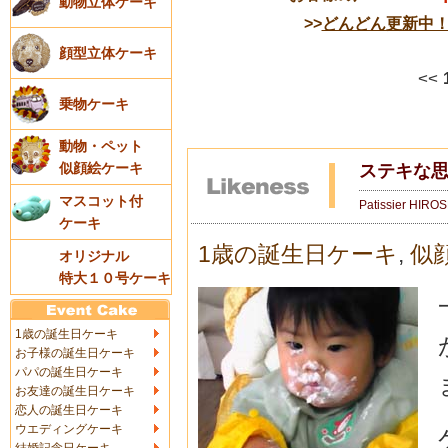
動物立体ケーキ
>>
どんどん更新中
顔型立体ケーキ
<<
乗物ケーキ
動物・ペット
似顔絵ケーキ
ステキな
マスコット付
Patissier HIRO
ケーキ
1歳の誕生日ケーキ
,
似
オリジナル
特大１０号ケーキ
1歳の誕生日ケーキ
お子様の誕生日ケーキ
パパの誕生日ケーキ
お友達の誕生日ケーキ
恋人の誕生日ケーキ
ウエディングケーキ
結婚記念日ケーキ