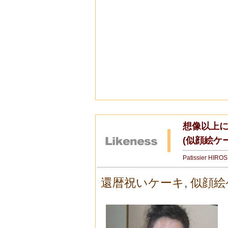
想像以上
(似顔絵ケ
Patissier HIRO
還暦祝いケーキ
,
似顔絵