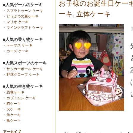
お子様のお誕生日ケー
■人気ゲームのケーキ
・
スプラトゥーン ケーキ
ーキ
,
立体ケーキ
・
どうぶつの森ケーキ
・
マリオ ケーキ
・
マインクラフト ケーキ
■人気の乗り物ケーキ
・
トーマス ケーキ
・
カーズ ケーキ
■人気スポーツのケーキ
・
サッカーボール ケーキ
・
野球グローブ ケーキ
■人気の生き物ケーキ
・
恐竜ケーキ
・
カブトムシ ケーキ
・
猫ケーキ
・
犬ケーキ
・
魚ケーキ
・
亀ケーキ
アーカイブ