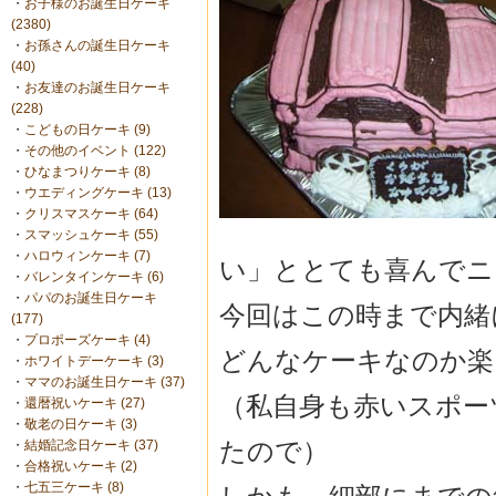
・
お子様のお誕生日ケーキ
(2380)
・
お孫さんの誕生日ケーキ
(40)
・
お友達のお誕生日ケーキ
(228)
・
こどもの日ケーキ (9)
・
その他のイベント (122)
・
ひなまつりケーキ (8)
・
ウエディングケーキ (13)
・
クリスマスケーキ (64)
・
スマッシュケーキ (55)
・
ハロウィンケーキ (7)
い」ととても喜んでニ
・
バレンタインケーキ (6)
・
パパのお誕生日ケーキ
今回はこの時まで内緒
(177)
・
プロポーズケーキ (4)
どんなケーキなのか楽
・
ホワイトデーケーキ (3)
・
ママのお誕生日ケーキ (37)
（私自身も赤いスポー
・
還暦祝いケーキ (27)
・
敬老の日ケーキ (3)
たので）
・
結婚記念日ケーキ (37)
・
合格祝いケーキ (2)
・
七五三ケーキ (8)