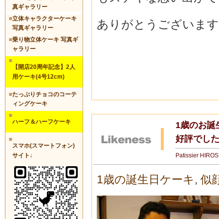
真ギャラリー
■
立体キャラクターケーキ
ありがとうございます
写真ギャラリー
■
乗り物立体ケーキ 写真ギ
ャラリー
■
【開店20周年記念】2人
用ケーキ(4号12cm)
■
たっぷりチョコのコーテ
ィングケーキ
■
ハーフ＆ハーフケーキ
1歳のお誕
好評でし
■
スマホ(スマートフォン)
Patissier HIRO
サイト↓
1歳の誕生日ケーキ
,
似