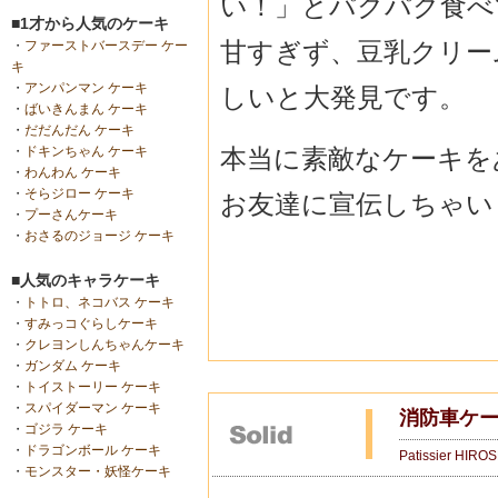
い！」とパクパク食べ
■1才から人気のケーキ
甘すぎず、豆乳クリー
・
ファーストバースデー ケー
キ
・
アンパンマン ケーキ
しいと大発見です。
・
ばいきんまん ケーキ
・
だだんだん ケーキ
本当に素敵なケーキを
・
ドキンちゃん ケーキ
・
わんわん ケーキ
・
そらジロー ケーキ
お友達に宣伝しちゃい
・
プーさんケーキ
・
おさるのジョージ ケーキ
■人気のキャラケーキ
・
トトロ、ネコバス ケーキ
・
すみっコぐらしケーキ
・
クレヨンしんちゃんケーキ
・
ガンダム ケーキ
・
トイストーリー ケーキ
・
スパイダーマン ケーキ
消防車ケー
・
ゴジラ ケーキ
・
ドラゴンボール ケーキ
Patissier HIRO
・
モンスター・妖怪ケーキ