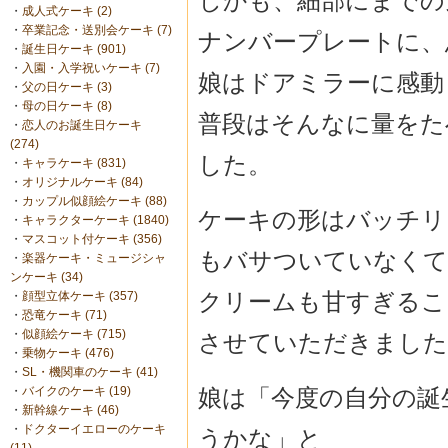
しかも、細部にまでの
・
成人式ケーキ (2)
・
卒業記念・送別会ケーキ (7)
ナンバープレートに、
・
誕生日ケーキ (901)
・
入園・入学祝いケーキ (7)
娘はドアミラーに感動
・
父の日ケーキ (3)
・
母の日ケーキ (8)
普段はそんなに量をた
・
恋人のお誕生日ケーキ
(274)
した。
・
キャラケーキ (831)
・
オリジナルケーキ (84)
・
カップル似顔絵ケーキ (88)
ケーキの形はバッチリ
・
キャラクターケーキ (1840)
・
マスコット付ケーキ (356)
もバサついていなくて
・
楽器ケーキ・ミュージシャ
ンケーキ (34)
クリームも甘すぎるこ
・
顔型立体ケーキ (357)
・
恐竜ケーキ (71)
・
似顔絵ケーキ (715)
させていただきました
・
乗物ケーキ (476)
・
SL・機関車のケーキ (41)
娘は「今度の自分の誕
・
バイクのケーキ (19)
・
新幹線ケーキ (46)
・
ドクターイエローのケーキ
うかな」と