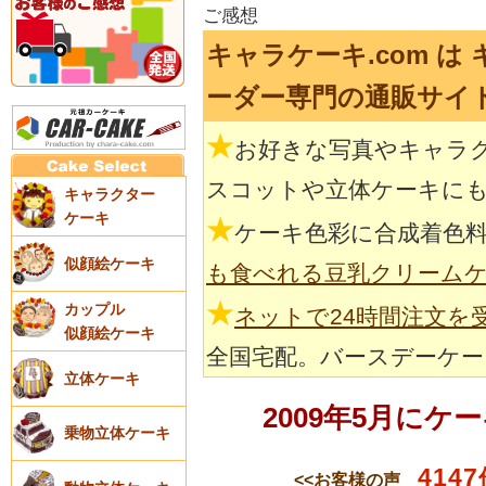
ご感想
キャラケーキ.com 
ーダー専門の通販サイ
★
お好きな写真やキャラ
スコットや立体ケーキに
キャラクター
ケーキ
★
ケーキ色彩に合成着色
似顔絵ケーキ
も食べれる豆乳クリーム
★
カップル
ネットで24時間注文を
似顔絵ケーキ
全国宅配。バースデーケー
立体ケーキ
2009年5月に
乗物立体ケーキ
4147
<<お客様の声