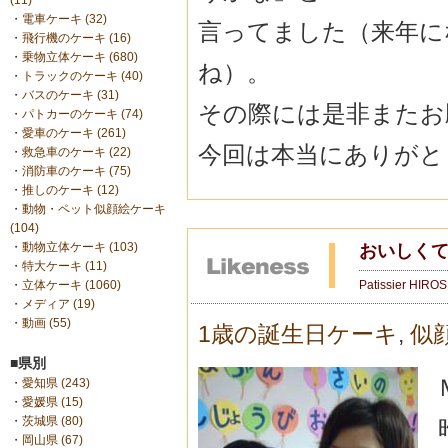
(11)
・
電車ケーキ (32)
言ってました（来年に
・
飛行機のケーキ (16)
・
乗物立体ケーキ (680)
ね）。
・
トラックのケーキ (40)
・
バスのケーキ (31)
その際には是非またお
・
パトカーのケーキ (74)
・
愛車のケーキ (261)
今回は本当にありがと
・
救急車のケーキ (22)
・
消防車のケーキ (75)
・
推しのケーキ (12)
・
動物・ペット似顔絵ケーキ
(104)
・
動物立体ケーキ (103)
おいしく
・
特大ケーキ (11)
Patissier HIRO
・
立体ケーキ (1060)
・
メディア (19)
・
動画 (55)
1歳の誕生日ケーキ
,
似
■県別
・
愛知県 (243)
・
愛媛県 (15)
・
茨城県 (80)
・
岡山県 (67)