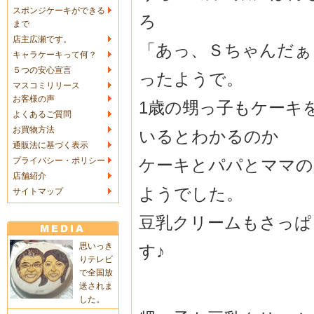
スポンジケーキができる
ろ
まで
店主広瀬です。
「あっ、Ｓちゃんだぁ
キャラケーキって何？
５つの安心宣言
ったようで。
マスコミリリース
お客様の声
1歳の甥っ子もケーキ
よくあるご質問
お買物方法
いるとわかるのか
通販法に基づく表示
ケーキとパパとママの
プライバシー・ポリシー
店舗紹介
ようでした。
サイトマップ
豆乳クリームもさっぱ
思いっき
す♪
りテレビ
で全国放
送されま
した。