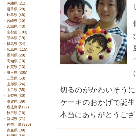
・
沖縄県 (21)
・
岩手県 (20)
・
岐阜県 (48)
・
宮崎県 (15)
・
宮城県 (43)
・
京都府 (103)
・
熊本県 (19)
・
群馬県 (34)
・
広島県 (115)
・
香川県 (20)
・
高知県 (10)
・
佐賀県 (13)
・
埼玉県 (305)
・
三重県 (53)
・
山形県 (24)
切るのがかわいそうに
・
山口県 (85)
・
山梨県 (30)
ケーキのおかげで誕生
・
滋賀県 (39)
・
鹿児島県 (22)
本当にありがとうござ
・
秋田県 (18)
・
新潟県 (71)
・
神奈川県 (395)
・
青森県 (38)