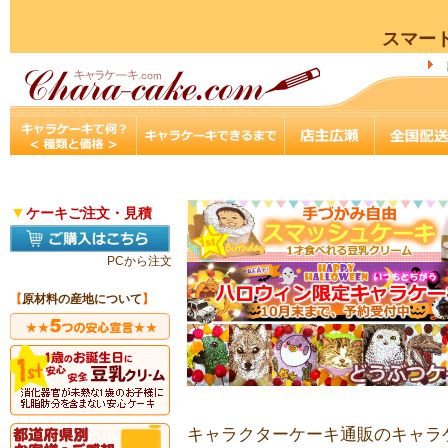
スマー
▼
ケーキご注文・見積
PCから注文
【
原材料の産地について
】
キャラクターケーキ通販のキャラケ