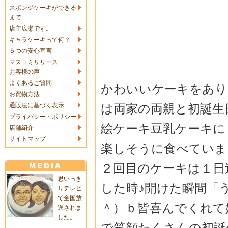
スポンジケーキができる
まで
店主広瀬です。
キャラケーキって何？
５つの安心宣言
マスコミリリース
お客様の声
よくあるご質問
かわいいケーキをあり
お買物方法
は両家の両親と初誕生
通販法に基づく表示
プライバシー・ポリシー
絵ケーキ豆乳ケーキに
店舗紹介
サイトマップ
楽しそうに食べていま
２回目のケーキは１日
思いっき
した時♪開けた瞬間「
りテレビ
で全国放
＾）ｂ皆喜んでくれて
送されま
した。
で笑顔たくさんの初誕