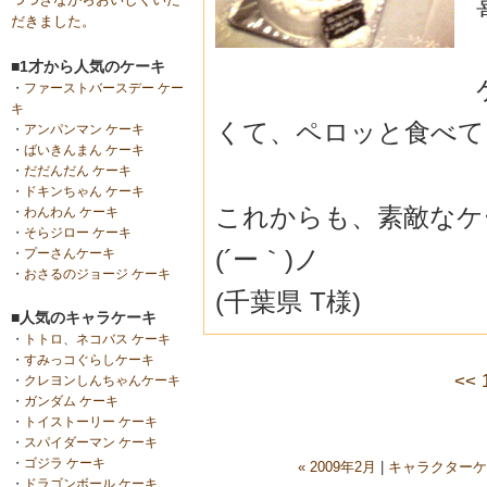
だきました。
■1才から人気のケーキ
・
ファーストバースデー ケー
キ
くて、ペロッと食べて
・
アンパンマン ケーキ
・
ばいきんまん ケーキ
・
だだんだん ケーキ
・
ドキンちゃん ケーキ
これからも、素敵なケ
・
わんわん ケーキ
・
そらジロー ケーキ
(´ー｀)ノ
・
プーさんケーキ
・
おさるのジョージ ケーキ
(千葉県 T様)
■人気のキャラケーキ
・
トトロ、ネコバス ケーキ
・
すみっコぐらしケーキ
<<
・
クレヨンしんちゃんケーキ
・
ガンダム ケーキ
・
トイストーリー ケーキ
・
スパイダーマン ケーキ
・
ゴジラ ケーキ
« 2009年2月
|
キャラクターケ
・
ドラゴンボール ケーキ