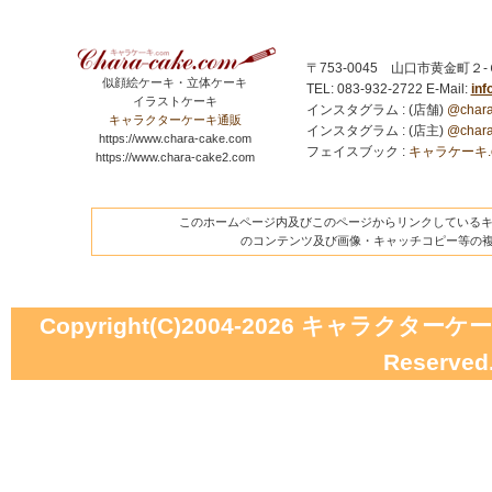
〒753-0045 山口市黄金町２
似顔絵ケーキ・立体ケーキ
TEL: 083-932-2722
E-Mail:
in
イラストケーキ
インスタグラム : (店舗)
@chara
キャラクターケーキ通販
インスタグラム : (店主)
@chara
https://www.chara-cake.com
フェイスブック :
キャラケーキ.com
https://www.chara-cake2.com
このホームページ内及びこのページからリンクしているキャ
のコンテンツ及び画像・キャッチコピー等の
Copyright(C)2004-2026
キャラクターケーキの
Reserved