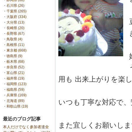
・
静岡県 (68)
・
石川県 (26)
・
千葉県 (265)
・
大阪府 (334)
・
大分県 (13)
・
長崎県 (20)
・
長野県 (67)
・
鳥取県 (4)
・
島根県 (11)
・
東京都 (668)
・
徳島県 (9)
・
栃木県 (68)
・
奈良県 (52)
・
富山県 (21)
用も 出来上がりを楽
・
福井県 (19)
・
福岡県 (123)
・
福島県 (59)
・
兵庫県 (169)
いつも丁寧な対応で、
・
北海道 (89)
・
和歌山県 (19)
最近のブログ記事
また宜しくお願いします
本人だけでなく参加者達全