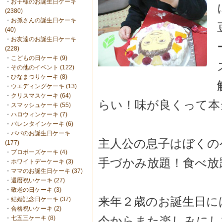
・
お子様のお誕生日ケーキ
(2380)
・
お孫さんの誕生日ケーキ
(40)
・
お友達のお誕生日ケーキ
(228)
・
こどもの日ケーキ (9)
・
その他のイベント (122)
・
ひなまつりケーキ (8)
・
ウエディングケーキ (13)
・
クリスマスケーキ (64)
らい！味が良くって本
・
スマッシュケーキ (55)
・
ハロウィンケーキ (7)
・
バレンタインケーキ (6)
・
パパのお誕生日ケーキ
主人公の息子はぼくの
(177)
・
プロポーズケーキ (4)
手づかみ放題！食べ放題
・
ホワイトデーケーキ (3)
・
ママのお誕生日ケーキ (37)
・
還暦祝いケーキ (27)
・
敬老の日ケーキ (3)
来年２歳のお誕生日に
・
結婚記念日ケーキ (37)
・
合格祝いケーキ (2)
今からまた楽しみにし
・
七五三ケーキ (8)