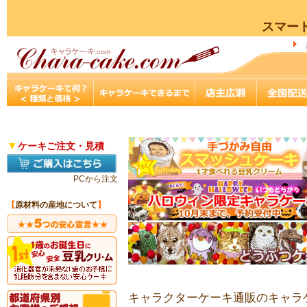
スマー
▼
ケーキご注文・見積
PCから注文
【
原材料の産地について
】
キャラクターケーキ通販のキャラケ