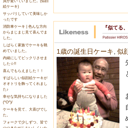
員が驚いていました。(似顔
絵ケーキ)
サッパリしていて美味しか
ったです
消防車ケーキ | 色んな方向
『似てる、
からまじまじ見て喜んでま
Patissier HIRO
した。
しばらく家族でケーキを眺
1歳の誕生日ケーキ
,
似
めていました。
内緒にしてビックリさせま
した☆!!
喜んでもらえました！！
すばらしい似顔絵ケーキが
オオトリを飾ってくれまし
た♪
幸せな気持ちになりました
(^O^)/
ケーキを見て、大喜びでし
た。
フォークで少しずつ、皆で
つつきながらおいしくいた