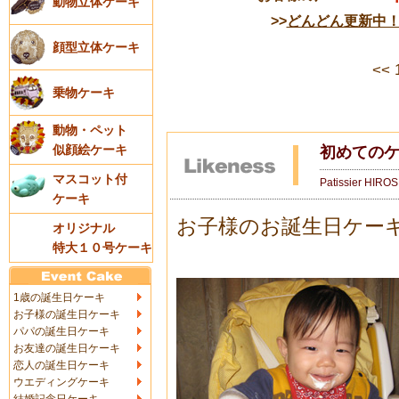
動物立体ケーキ
>>
どんどん更新中
顔型立体ケーキ
<<
乗物ケーキ
動物・ペット
似顔絵ケーキ
初めての
マスコット付
Patissier HIRO
ケーキ
お子様のお誕生日ケー
オリジナル
特大１０号ケーキ
1歳の誕生日ケーキ
お子様の誕生日ケーキ
パパの誕生日ケーキ
お友達の誕生日ケーキ
恋人の誕生日ケーキ
ウエディングケーキ
結婚記念日ケーキ