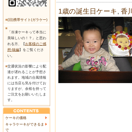
1歳の誕生日ケーキ
,
香
■
(旧)携帯サイト(ガラケー)
■
「冷凍ケーキって本当に
美味しいの！？」と思わ
れる方、【
お客様のご感
想-味編
】をご覧くださ
い。
■
交通状況の影響により配
達が遅れることが予想さ
れます。地域の台風情報
には当店も気を付けてお
りますが、余裕を持って
ご注文をお願いいたしま
す。
ケーキの価格
キャラケーキができるま
で