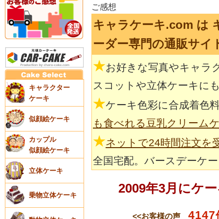
ご感想
キャラケーキ.com 
ーダー専門の通販サイ
★
お好きな写真やキャラ
スコットや立体ケーキに
キャラクター
ケーキ
★
ケーキ色彩に合成着色
似顔絵ケーキ
も食べれる豆乳クリーム
★
カップル
ネットで24時間注文を
似顔絵ケーキ
全国宅配。バースデーケー
立体ケーキ
2009年3月に
乗物立体ケーキ
4147
<<お客様の声