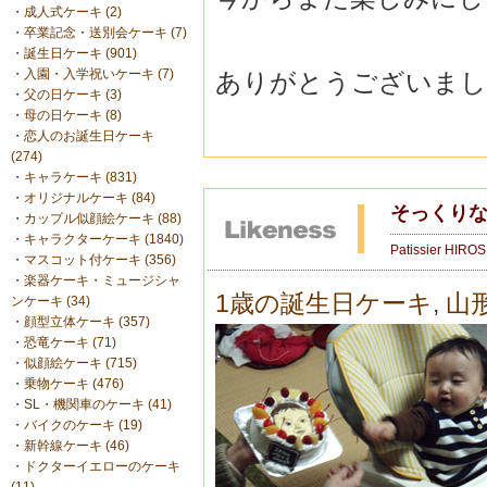
・
成人式ケーキ (2)
・
卒業記念・送別会ケーキ (7)
・
誕生日ケーキ (901)
・
入園・入学祝いケーキ (7)
ありがとうございました(
・
父の日ケーキ (3)
・
母の日ケーキ (8)
・
恋人のお誕生日ケーキ
(274)
・
キャラケーキ (831)
・
オリジナルケーキ (84)
そっくり
・
カップル似顔絵ケーキ (88)
・
キャラクターケーキ (1840)
Patissier HIRO
・
マスコット付ケーキ (356)
・
楽器ケーキ・ミュージシャ
1歳の誕生日ケーキ
,
山
ンケーキ (34)
・
顔型立体ケーキ (357)
・
恐竜ケーキ (71)
・
似顔絵ケーキ (715)
・
乗物ケーキ (476)
・
SL・機関車のケーキ (41)
・
バイクのケーキ (19)
・
新幹線ケーキ (46)
・
ドクターイエローのケーキ