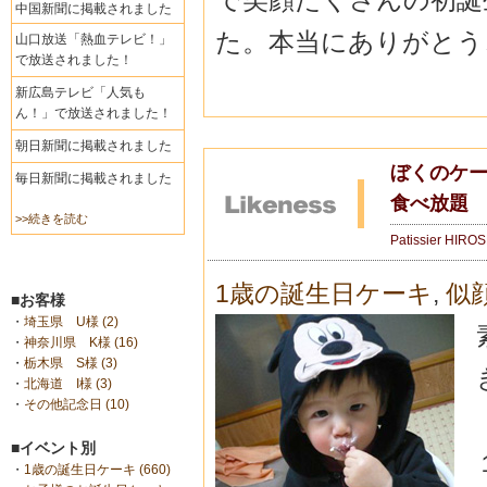
中国新聞に掲載されました
た。本当にありがとうご
山口放送「熱血テレビ！」
で放送されました！
新広島テレビ「人気も
ん！」で放送されました！
朝日新聞に掲載されました
ぼくのケ
毎日新聞に掲載されました
食べ放題
>>続きを読む
Patissier HIRO
1歳の誕生日ケーキ
,
似
■お客様
・
埼玉県 U様 (2)
・
神奈川県 K様 (16)
・
栃木県 S様 (3)
・
北海道 I様 (3)
・
その他記念日 (10)
■イベント別
・
1歳の誕生日ケーキ (660)