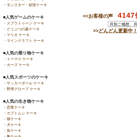
・
モンスター・妖怪ケーキ
4147
<<お客様の声
■人気ゲームのケーキ
・
スプラトゥーン ケーキ
・
どうぶつの森ケーキ
>>
どんどん更新中
・
マリオ ケーキ
・
マインクラフト ケーキ
■人気の乗り物ケーキ
・
トーマス ケーキ
・
カーズ ケーキ
■人気スポーツのケーキ
・
サッカーボール ケーキ
・
野球グローブ ケーキ
■人気の生き物ケーキ
・
恐竜ケーキ
・
カブトムシ ケーキ
・
猫ケーキ
・
犬ケーキ
・
魚ケーキ
・
亀ケーキ