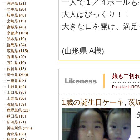
一人で１／４ホールも
・
沖縄県 (21)
・
岩手県 (20)
大人はびっくり！！
・
岐阜県 (48)
・
宮崎県 (15)
大きな口を開け、満足
・
宮城県 (43)
・
京都府 (103)
・
熊本県 (19)
・
群馬県 (34)
(山形県 A様)
・
広島県 (115)
・
香川県 (20)
・
高知県 (10)
・
佐賀県 (13)
・
埼玉県 (305)
娘も二切
・
三重県 (53)
・
山形県 (24)
Patissier HIRO
・
山口県 (85)
・
山梨県 (30)
1歳の誕生日ケーキ
,
茨
・
滋賀県 (39)
・
鹿児島県 (22)
・
秋田県 (18)
・
新潟県 (71)
・
神奈川県 (395)
・
青森県 (38)