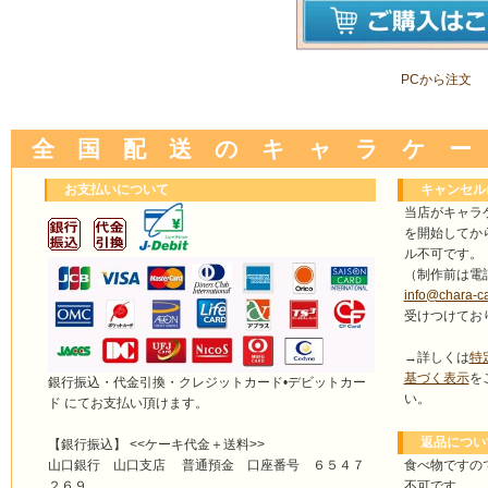
PCから注文
全 国 配 送 の キ ャ ラ ケ ー
お支払いについて
キャンセル
当店がキャラ
を開始してか
ル不可です。
（制作前は電
info@chara-c
受けつけてお
→詳しくは
特
基づく表示
を
銀行振込・代金引換・クレジットカード•デビットカー
い。
ド にてお支払い頂けます。
返品につい
【銀行振込】 <<ケーキ代金＋送料>>
食べ物ですの
山口銀行 山口支店 普通預金 口座番号 ６５４７
不可です。
２６９