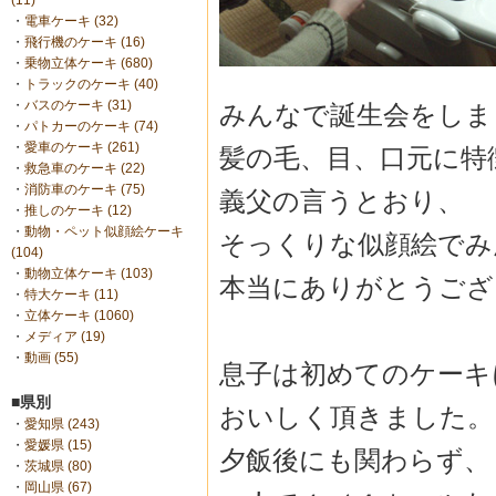
(11)
・
電車ケーキ (32)
・
飛行機のケーキ (16)
・
乗物立体ケーキ (680)
・
トラックのケーキ (40)
・
バスのケーキ (31)
みんなで誕生会をしま
・
パトカーのケーキ (74)
・
愛車のケーキ (261)
髪の毛、目、口元に特
・
救急車のケーキ (22)
・
消防車のケーキ (75)
義父の言うとおり、
・
推しのケーキ (12)
・
動物・ペット似顔絵ケーキ
そっくりな似顔絵でみ
(104)
・
動物立体ケーキ (103)
本当にありがとうござ
・
特大ケーキ (11)
・
立体ケーキ (1060)
・
メディア (19)
・
動画 (55)
息子は初めてのケーキ
■県別
おいしく頂きました。
・
愛知県 (243)
・
愛媛県 (15)
夕飯後にも関わらず、
・
茨城県 (80)
・
岡山県 (67)