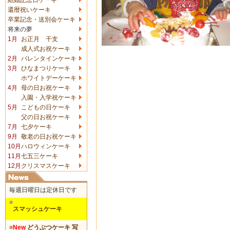
還暦祝いケーキ
卒業記念・送別会ケーキ
将来の夢
1月
お正月 干支
成人式お祝ケーキ
2月
バレンタインケーキ
3月
ひなまつりケーキ
ホワイトデーケーキ
4月
母の日お祝ケーキ
入園・入学祝ケーキ
5月
こどもの日ケーキ
父の日お祝ケーキ
7月
七夕ケーキ
9月
敬老の日お祝ケーキ
10月
ハロウィンケーキ
11月
七五三ケーキ
12月
クリスマスケーキ
毎週日曜日は定休日です
■
スマッシュケーキ
■
New
どうぶつケーキ 写