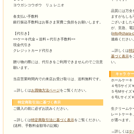
ヨウガシコウボウ リュ レニオ
品質には万全
ますがもしも
各支払い手数料
ございました
銀行振込手数料はお客さま実費ご負担をお願いします。
が、至急、電
(
info@chara-
【代引き】
連絡ください
<<ケーキ代金＋送料＋代引き手数料>>
現金代引き
→詳しくは
特
クレジットカード代引き
基づく表示
を
い。
贈り物の際には、代引きをご利用できませんのでご注意
願います。
キャラ ケー
当店営業時間内での来店お受け取りは、送料無料です。
ホールケーキ
４号Sサイズ￥4
→詳しくは
お買物方法ページ
をご覧ください。
５号Mサイズ￥4
６号Lサイズ￥5
特定商取引法に基づく表示
ご購入の前に必ずお読みください。
生クリームケ
レートケーキ
→詳しくは
特定商取引法に基づく表示
をご覧ください。
が選べます。
(送料、手数料金額等の記載)
→詳しくは
ケ