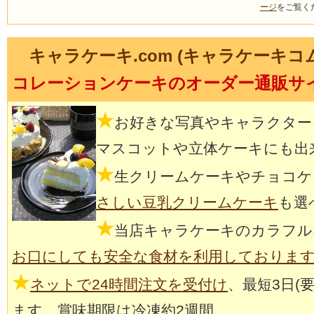
ージ
をご覧く
キャラケーキ.com (キャラケーキコ
コレーションケーキのオーダー通販サ
★
お好きな写真やキャラクター
マスコットや立体ケーキにも出
★
生クリームケーキやチョコケ
さしい豆乳クリームケーキ
も選
★
当店キャラケーキのカラフル
お口にしても安全な食材を利用しておりま
★
ネットで24時間注文を受付け
、最短3日(
ます。賞味期限は冷凍約2週間