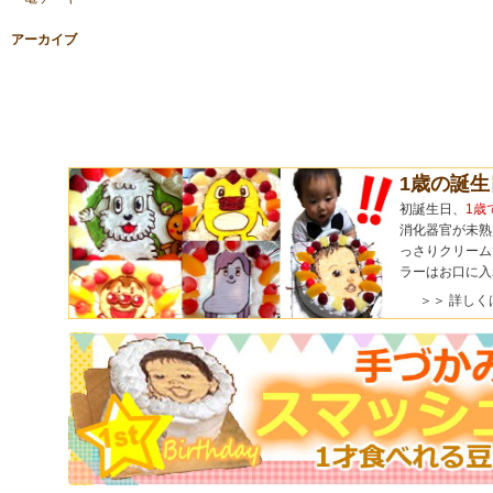
アーカイブ
1歳の誕
初誕生日、
1歳
消化器官が未熟
っさりクリーム
ラーはお口に入
＞＞ 詳しく