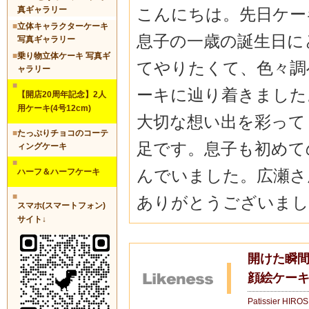
こんにちは。先日ケー
真ギャラリー
■
立体キャラクターケーキ
息子の一歳の誕生日に
写真ギャラリー
■
乗り物立体ケーキ 写真ギ
てやりたくて、色々調
ャラリー
■
ーキに辿り着きました
【開店20周年記念】2人
用ケーキ(4号12cm)
大切な想い出を彩って
■
たっぷりチョコのコーテ
足です。息子も初めて
ィングケーキ
■
んでいました。広瀬さ
ハーフ＆ハーフケーキ
■
ありがとうございました
スマホ(スマートフォン)
サイト↓
開けた瞬間
顔絵ケーキ
Patissier HIRO