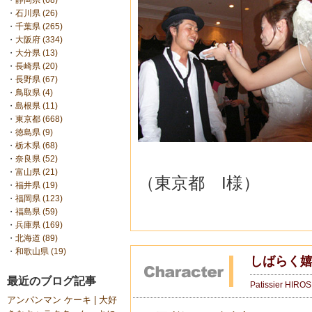
・
静岡県 (68)
・
石川県 (26)
・
千葉県 (265)
・
大阪府 (334)
・
大分県 (13)
・
長崎県 (20)
・
長野県 (67)
・
鳥取県 (4)
・
島根県 (11)
・
東京都 (668)
・
徳島県 (9)
・
栃木県 (68)
・
奈良県 (52)
・
富山県 (21)
（東京都 I様）
・
福井県 (19)
・
福岡県 (123)
・
福島県 (59)
・
兵庫県 (169)
・
北海道 (89)
・
和歌山県 (19)
しばらく
最近のブログ記事
Patissier HIRO
アンパンマン ケーキ | 大好