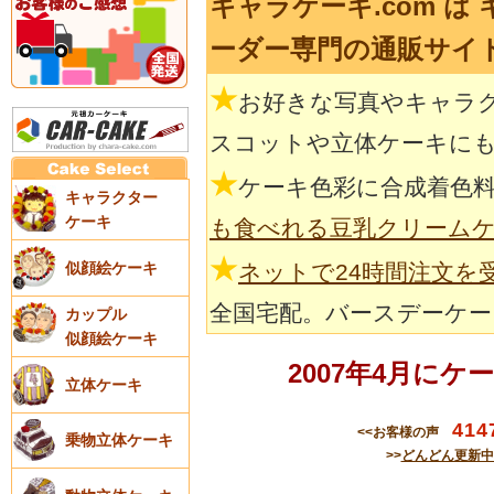
キャラケーキ.com 
ーダー専門の通販サイ
★
お好きな写真やキャラ
スコットや立体ケーキに
★
ケーキ色彩に合成着色
キャラクター
ケーキ
も食べれる豆乳クリーム
★
似顔絵ケーキ
ネットで24時間注文を
全国宅配。バースデーケー
カップル
似顔絵ケーキ
2007年4月に
立体ケーキ
414
<<お客様の声
乗物立体ケーキ
>>
どんどん更新中