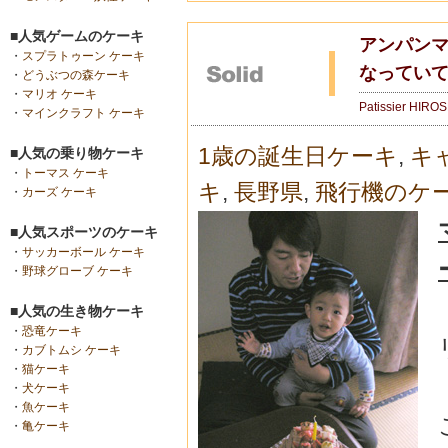
■人気ゲームのケーキ
アンパンマ
・
スプラトゥーン ケーキ
なってい
・
どうぶつの森ケーキ
・
マリオ ケーキ
Patissier HIRO
・
マインクラフト ケーキ
1歳の誕生日ケーキ
,
キ
■人気の乗り物ケーキ
・
トーマス ケーキ
キ
,
長野県
,
飛行機のケ
・
カーズ ケーキ
■人気スポーツのケーキ
・
サッカーボール ケーキ
・
野球グローブ ケーキ
■人気の生き物ケーキ
・
恐竜ケーキ
・
カブトムシ ケーキ
・
猫ケーキ
・
犬ケーキ
・
魚ケーキ
・
亀ケーキ