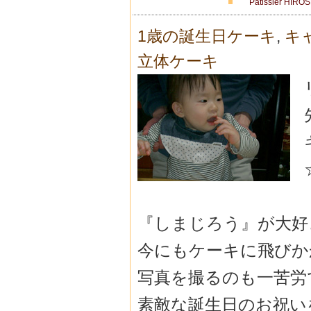
Patissier HIRO
1歳の誕生日ケーキ
,
キ
立体ケーキ
『しまじろう』が大好
今にもケーキに飛びか
写真を撮るのも一苦労
素敵な誕生日のお祝い