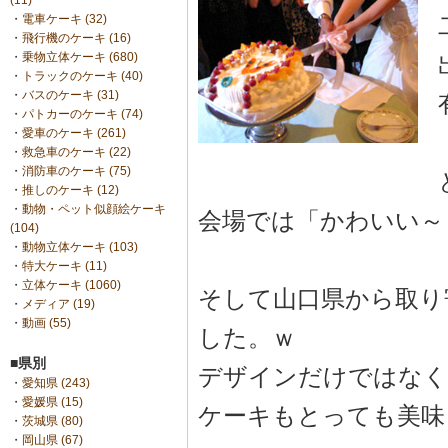
(11)
・
電車ケーキ (32)
・
飛行機のケーキ (16)
・
乗物立体ケーキ (680)
・
トラックのケーキ (40)
・
バスのケーキ (31)
・
パトカーのケーキ (74)
・
愛車のケーキ (261)
・
救急車のケーキ (22)
・
消防車のケーキ (75)
・
推しのケーキ (12)
・
動物・ペット似顔絵ケーキ
会場では「かわいい～
(104)
・
動物立体ケーキ (103)
・
特大ケーキ (11)
・
立体ケーキ (1060)
そして山口県から取り
・
メディア (19)
・
動画 (55)
した。ｗ
■県別
デザインだけではなく
・
愛知県 (243)
・
愛媛県 (15)
ケーキもとっても美味
・
茨城県 (80)
・
岡山県 (67)