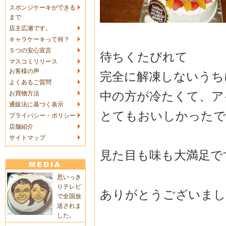
スポンジケーキができる
まで
店主広瀬です。
キャラケーキって何？
５つの安心宣言
待ちくたびれて
マスコミリリース
お客様の声
完全に解凍しないうち
よくあるご質問
中の方が冷たくて、ア
お買物方法
通販法に基づく表示
とてもおいしかったで
プライバシー・ポリシー
店舗紹介
サイトマップ
見た目も味も大満足で
思いっき
りテレビ
ありがとうございまし
で全国放
送されま
した。