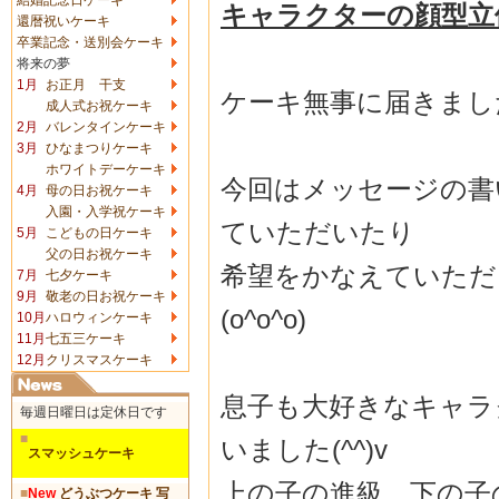
キャラクターの顔型立
還暦祝いケーキ
卒業記念・送別会ケーキ
将来の夢
1月
お正月 干支
ケーキ無事に届きまし
成人式お祝ケーキ
2月
バレンタインケーキ
3月
ひなまつりケーキ
ホワイトデーケーキ
今回はメッセージの書
4月
母の日お祝ケーキ
入園・入学祝ケーキ
ていただいたり
5月
こどもの日ケーキ
父の日お祝ケーキ
希望をかなえていただ
7月
七夕ケーキ
9月
敬老の日お祝ケーキ
(o^o^o)
10月
ハロウィンケーキ
11月
七五三ケーキ
12月
クリスマスケーキ
息子も大好きなキャラ
毎週日曜日は定休日です
■
いました(^^)v
スマッシュケーキ
上の子の進級、下の子
■
New
どうぶつケーキ 写