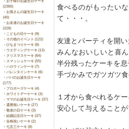
・
お子様のお誕生日ケーキ
食べるのがもったいな
(2380)
・
お孫さんの誕生日ケーキ
て・・・。
(40)
・
お友達のお誕生日ケーキ
(228)
・
こどもの日ケーキ (9)
友達とパーティを開い
・
その他のイベント (122)
・
ひなまつりケーキ (8)
みんなおいしいと喜ん
・
ウエディングケーキ (13)
・
クリスマスケーキ (64)
・
スマッシュケーキ (55)
半分残ったケーキを息
・
ハロウィンケーキ (7)
・
バレンタインケーキ (6)
手づかみでガツガツ食べて
・
パパのお誕生日ケーキ
(177)
・
プロポーズケーキ (4)
・
ホワイトデーケーキ (3)
１才から食べれるケー
・
ママのお誕生日ケーキ (37)
・
還暦祝いケーキ (27)
安心して与えることが
・
敬老の日ケーキ (3)
・
結婚記念日ケーキ (37)
・
合格祝いケーキ (2)
・
七五三ケーキ (8)