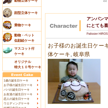
動物立体ケーキ
<<
顔型立体ケーキ
アンパンマ
にとても喜
乗物ケーキ
Patissier HIRO
動物・ペット
似顔絵ケーキ
お子様のお誕生日ケー
マスコット付
体ケーキ
,
岐阜県
ケーキ
オリジナル
特大１０号ケーキ
1歳の誕生日ケーキ
お子様の誕生日ケーキ
パパの誕生日ケーキ
お友達の誕生日ケーキ
恋人の誕生日ケーキ
ウエディングケーキ
結婚記念日ケーキ