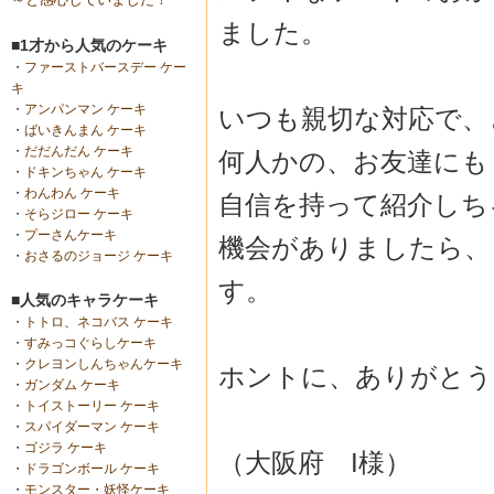
ました。
■1才から人気のケーキ
・
ファーストバースデー ケー
キ
・
アンパンマン ケーキ
いつも親切な対応で、
・
ばいきんまん ケーキ
・
だだんだん ケーキ
何人かの、お友達にも
・
ドキンちゃん ケーキ
・
わんわん ケーキ
自信を持って紹介しち
・
そらジロー ケーキ
・
プーさんケーキ
機会がありましたら、
・
おさるのジョージ ケーキ
す。
■人気のキャラケーキ
・
トトロ、ネコバス ケーキ
・
すみっコぐらしケーキ
・
クレヨンしんちゃんケーキ
ホントに、ありがとう
・
ガンダム ケーキ
・
トイストーリー ケーキ
・
スパイダーマン ケーキ
・
ゴジラ ケーキ
（大阪府 I様）
・
ドラゴンボール ケーキ
・
モンスター・妖怪ケーキ