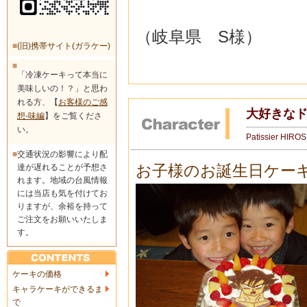
（岐阜県 S様）
■
(旧)携帯サイト(ガラケー)
■
「冷凍ケーキって本当に
美味しいの！？」と思わ
れる方、【
お客様のご感
大好きな
想-味編
】をご覧くださ
い。
Patissier HIRO
■
交通状況の影響により配
お子様のお誕生日ケー
達が遅れることが予想さ
れます。地域の台風情報
には当店も気を付けてお
りますが、余裕を持って
ご注文をお願いいたしま
す。
ケーキの価格
キャラケーキができるま
で