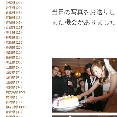
・
沖縄県 (21)
・
岩手県 (20)
当日の写真をお送りし
・
岐阜県 (48)
・
宮崎県 (15)
また機会がありました
・
宮城県 (43)
・
京都府 (103)
・
熊本県 (19)
・
群馬県 (34)
・
広島県 (115)
・
香川県 (20)
・
高知県 (10)
・
佐賀県 (13)
・
埼玉県 (305)
・
三重県 (53)
・
山形県 (24)
・
山口県 (85)
・
山梨県 (30)
・
滋賀県 (39)
・
鹿児島県 (22)
・
秋田県 (18)
・
新潟県 (71)
・
神奈川県 (395)
・
青森県 (38)