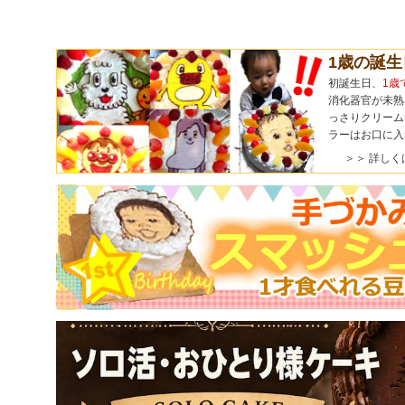
1歳の誕
初誕生日、
1歳
消化器官が未熟
っさりクリーム
ラーはお口に入
＞＞ 詳しく