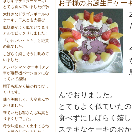
きなキャラクターケーキに
お子様のお誕生日ケー
とても喜んでいました(^^)v
大好きなドラゴンボールの
ケーキ、二人とも大喜び
似顔絵がよく似ていて＆リ
アルでビックリしました！
「かわいい～＾＾」と絶賛
の嵐でした。
しばらく嬉しそうに眺めて
いました。
アンパンマン ケーキ | アノ
車が飛行機バージョンにな
っていて感動
帽子も細かく描かれてびっ
くりです。
んでおりました。
味も美味しく、大変喜んで
とてもよく似ていたの
おりました。
来ていたお客さんも写真と
食べずにしばらく嬉し
りまくりでした。
母や妹達もよく出来てるね
ステキなケーキのおか
～と感心していました！