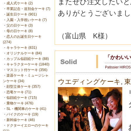
またぜひ注文したいと
・
成人式ケーキ (2)
・
卒業記念・送別会ケーキ (7)
ありがとうございまし
・
誕生日ケーキ (901)
・
入園・入学祝いケーキ (7)
・
父の日ケーキ (3)
・
母の日ケーキ (8)
（富山県 K様）
・
恋人のお誕生日ケーキ
(274)
・
キャラケーキ (831)
・
オリジナルケーキ (84)
「かわい
・
カップル似顔絵ケーキ (88)
・
キャラクターケーキ (1840)
Patissier HIRO
・
マスコット付ケーキ (356)
・
楽器ケーキ・ミュージシャ
ウエディングケーキ
,
東
ンケーキ (34)
・
顔型立体ケーキ (357)
・
恐竜ケーキ (71)
・
似顔絵ケーキ (715)
・
乗物ケーキ (476)
・
SL・機関車のケーキ (41)
・
バイクのケーキ (19)
・
新幹線ケーキ (46)
・
ドクターイエローのケーキ