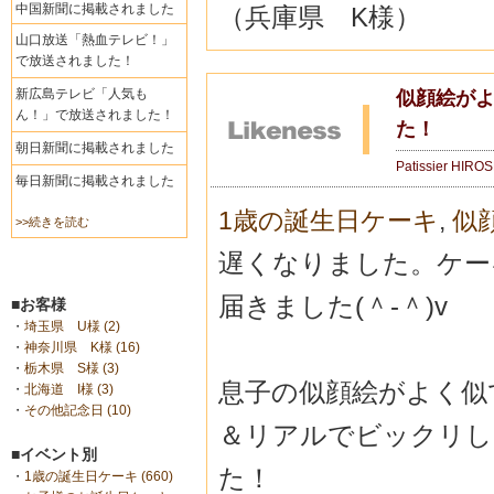
中国新聞に掲載されました
（兵庫県 K様）
山口放送「熱血テレビ！」
で放送されました！
新広島テレビ「人気も
似顔絵が
ん！」で放送されました！
た！
朝日新聞に掲載されました
Patissier HIRO
毎日新聞に掲載されました
1歳の誕生日ケーキ
,
似
>>続きを読む
遅くなりました。ケー
届きました(＾-＾)v
■お客様
・
埼玉県 U様 (2)
・
神奈川県 K様 (16)
・
栃木県 S様 (3)
息子の似顔絵がよく似
・
北海道 I様 (3)
・
その他記念日 (10)
＆リアルでビックリし
■イベント別
た！
・
1歳の誕生日ケーキ (660)