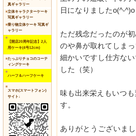
真ギャラリー
日になりましたo(^-^)o
■
立体キャラクターケーキ
写真ギャラリー
■
乗り物立体ケーキ 写真ギ
ャラリー
ただ残念だったのが初
■
【開店20周年記念】2人
のや鼻が取れてしまって
用ケーキ(4号12cm)
細かいですし仕方ない
■
たっぷりチョコのコーテ
ィングケーキ
した（笑）
■
ハーフ＆ハーフケーキ
■
スマホ(スマートフォン)
味も出来栄えもいつも
サイト↓
す。
ありがとうございまし