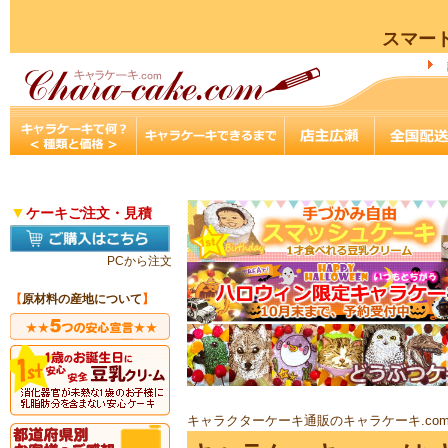
スマー
▼
ケーキご注文・見積
PCから注文
【
原材料の産地について
】
キャラクターケーキ通販のキャラケーキ.co