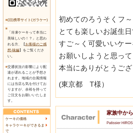
初めてのろうそくフ～
■
(旧)携帯サイト(ガラケー)
■
とても楽しいお誕生日
「冷凍ケーキって本当に
美味しいの！？」と思わ
すご～く可愛いいケー
れる方、【
お客様のご感
想-味編
】をご覧くださ
お願いしようと思って
い。
本当にありがとうござ
■
交通状況の影響により配
達が遅れることが予想さ
れます。地域の台風情報
(東京都 T様）
には当店も気を付けてお
りますが、余裕を持って
ご注文をお願いいたしま
す。
家族中か
ケーキの価格
Patissier HIRO
キャラケーキができるま
で