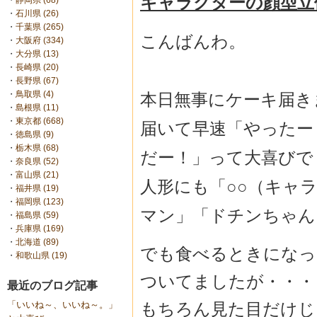
キャラクターの顔型立
・
静岡県 (68)
・
石川県 (26)
・
千葉県 (265)
こんばんわ。
・
大阪府 (334)
・
大分県 (13)
・
長崎県 (20)
・
長野県 (67)
・
鳥取県 (4)
本日無事にケーキ届き
・
島根県 (11)
・
東京都 (668)
届いて早速「やったー
・
徳島県 (9)
・
栃木県 (68)
だー！」って大喜びで
・
奈良県 (52)
・
富山県 (21)
人形にも「○○（キャ
・
福井県 (19)
・
福岡県 (123)
マン」「ドチンちゃん
・
福島県 (59)
・
兵庫県 (169)
・
北海道 (89)
でも食べるときになっ
・
和歌山県 (19)
ついてましたが・・・
最近のブログ記事
もちろん見た目だけじ
「いいね～、いいね～。」