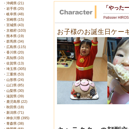
・
沖縄県 (21)
「やったー
・
岩手県 (20)
・
岐阜県 (48)
Patissier HIRO
・
宮崎県 (15)
・
宮城県 (43)
お子様のお誕生日ケー
・
京都府 (103)
・
熊本県 (19)
・
群馬県 (34)
・
広島県 (115)
・
香川県 (20)
・
高知県 (10)
・
佐賀県 (13)
・
埼玉県 (305)
・
三重県 (53)
・
山形県 (24)
・
山口県 (85)
・
山梨県 (30)
・
滋賀県 (39)
・
鹿児島県 (22)
・
秋田県 (18)
・
新潟県 (71)
・
神奈川県 (395)
・
青森県 (38)