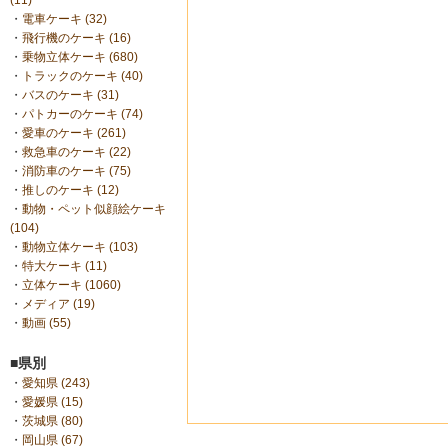
(11)
・
電車ケーキ (32)
・
飛行機のケーキ (16)
・
乗物立体ケーキ (680)
・
トラックのケーキ (40)
・
バスのケーキ (31)
・
パトカーのケーキ (74)
・
愛車のケーキ (261)
・
救急車のケーキ (22)
・
消防車のケーキ (75)
・
推しのケーキ (12)
・
動物・ペット似顔絵ケーキ
(104)
・
動物立体ケーキ (103)
・
特大ケーキ (11)
・
立体ケーキ (1060)
・
メディア (19)
・
動画 (55)
■県別
・
愛知県 (243)
・
愛媛県 (15)
・
茨城県 (80)
・
岡山県 (67)