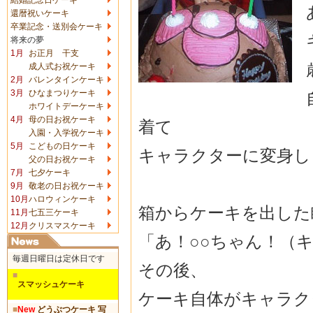
還暦祝いケーキ
卒業記念・送別会ケーキ
将来の夢
1月
お正月 干支
成人式お祝ケーキ
2月
バレンタインケーキ
3月
ひなまつりケーキ
ホワイトデーケーキ
4月
母の日お祝ケーキ
着て
入園・入学祝ケーキ
5月
こどもの日ケーキ
キャラクターに変身し
父の日お祝ケーキ
7月
七夕ケーキ
9月
敬老の日お祝ケーキ
10月
ハロウィンケーキ
箱からケーキを出した
11月
七五三ケーキ
12月
クリスマスケーキ
「あ！○○ちゃん！（
毎週日曜日は定休日です
その後、
■
スマッシュケーキ
ケーキ自体がキャラク
■
New
どうぶつケーキ 写