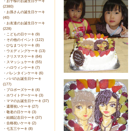
・
お子様のお誕生日ケーキ
(2380)
・
お孫さんの誕生日ケーキ
(40)
・
お友達のお誕生日ケーキ
(228)
・
こどもの日ケーキ (9)
・
その他のイベント (122)
・
ひなまつりケーキ (8)
・
ウエディングケーキ (13)
・
クリスマスケーキ (64)
・
スマッシュケーキ (55)
・
ハロウィンケーキ (7)
・
バレンタインケーキ (6)
・
パパのお誕生日ケーキ
(177)
・
プロポーズケーキ (4)
・
ホワイトデーケーキ (3)
・
ママのお誕生日ケーキ (37)
・
還暦祝いケーキ (27)
・
敬老の日ケーキ (3)
・
結婚記念日ケーキ (37)
・
合格祝いケーキ (2)
・
七五三ケーキ (8)