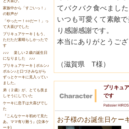
と大喜び。
てバクバク食べました
家族中から「すごいっ！」
の歓声が
いつも可愛くて素敵で
「やったー！○○だー！」っ
て大喜びでした
り感謝感謝です。
プリキュアケーキ | もう、
ただただ素晴らしかったで
本当にありがとうござ
す
♪♪♪ 楽しい２歳の誕生日
になりました ♪♪♪
（滋賀県 T様）
プリキュアケーキ | ポルン♪
ポルン♪と口づさみながら
ずっとケーキに見入ってい
ました。
プリキュア
弟（２歳）が、とても羨ま
です
しそうにしていた
ケーキに息子は大喜びでし
Patissier HIRO
た
『こんなケーキ初めて見た
お子様のお誕生日ケー
あ。ママ有り難う』(立体ケ
ーキ)