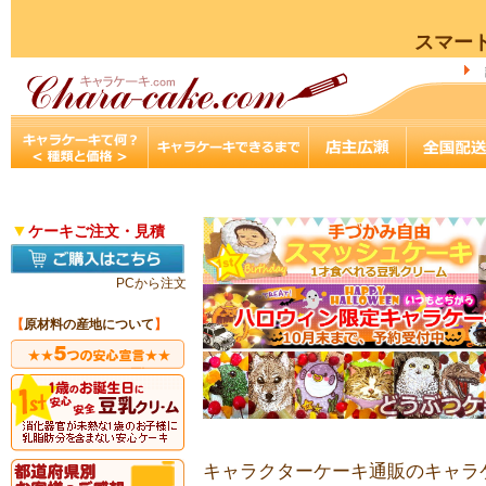
スマー
▼
ケーキご注文・見積
PCから注文
【
原材料の産地について
】
キャラクターケーキ通販のキャラケ