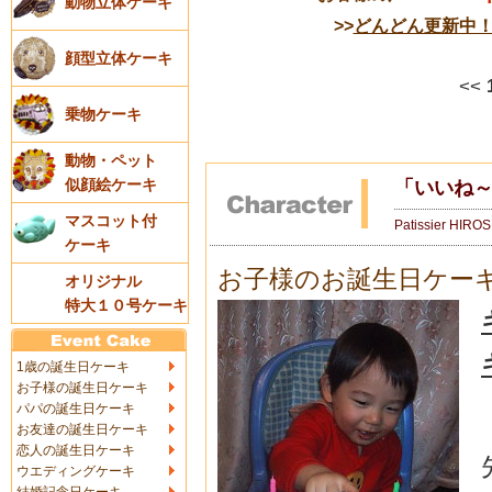
動物立体ケーキ
>>
どんどん更新中
顔型立体ケーキ
<<
乗物ケーキ
動物・ペット
似顔絵ケーキ
「いいね
マスコット付
Patissier HIRO
ケーキ
お子様のお誕生日ケー
オリジナル
特大１０号ケーキ
1歳の誕生日ケーキ
お子様の誕生日ケーキ
パパの誕生日ケーキ
お友達の誕生日ケーキ
恋人の誕生日ケーキ
ウエディングケーキ
結婚記念日ケーキ