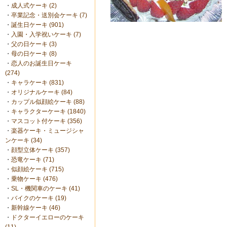
・
成人式ケーキ (2)
・
卒業記念・送別会ケーキ (7)
・
誕生日ケーキ (901)
・
入園・入学祝いケーキ (7)
・
父の日ケーキ (3)
・
母の日ケーキ (8)
・
恋人のお誕生日ケーキ
(274)
・
キャラケーキ (831)
・
オリジナルケーキ (84)
・
カップル似顔絵ケーキ (88)
・
キャラクターケーキ (1840)
・
マスコット付ケーキ (356)
・
楽器ケーキ・ミュージシャ
ンケーキ (34)
・
顔型立体ケーキ (357)
・
恐竜ケーキ (71)
・
似顔絵ケーキ (715)
・
乗物ケーキ (476)
・
SL・機関車のケーキ (41)
・
バイクのケーキ (19)
・
新幹線ケーキ (46)
・
ドクターイエローのケーキ