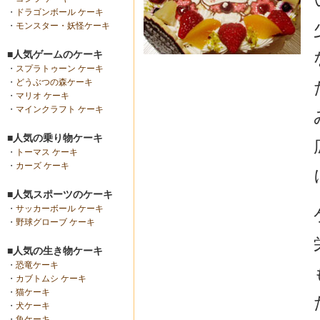
・
ドラゴンボール ケーキ
・
モンスター・妖怪ケーキ
■人気ゲームのケーキ
・
スプラトゥーン ケーキ
・
どうぶつの森ケーキ
・
マリオ ケーキ
・
マインクラフト ケーキ
■人気の乗り物ケーキ
・
トーマス ケーキ
・
カーズ ケーキ
■人気スポーツのケーキ
・
サッカーボール ケーキ
・
野球グローブ ケーキ
■人気の生き物ケーキ
・
恐竜ケーキ
・
カブトムシ ケーキ
・
猫ケーキ
・
犬ケーキ
・
魚ケーキ