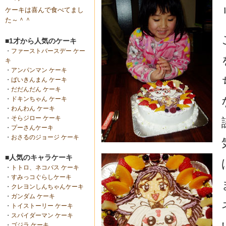
ケーキは喜んで食べてまし
た～＾＾
■1才から人気のケーキ
・
ファーストバースデー ケー
キ
・
アンパンマン ケーキ
・
ばいきんまん ケーキ
・
だだんだん ケーキ
・
ドキンちゃん ケーキ
・
わんわん ケーキ
・
そらジロー ケーキ
・
プーさんケーキ
・
おさるのジョージ ケーキ
■人気のキャラケーキ
・
トトロ、ネコバス ケーキ
・
すみっコぐらしケーキ
・
クレヨンしんちゃんケーキ
・
ガンダム ケーキ
・
トイストーリー ケーキ
・
スパイダーマン ケーキ
・
ゴジラ ケーキ