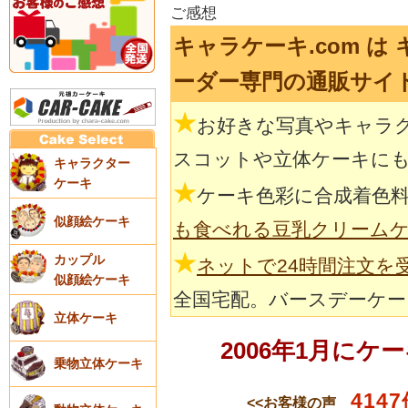
ご感想
キャラケーキ.com 
ーダー専門の通販サイ
★
お好きな写真やキャラ
スコットや立体ケーキに
キャラクター
ケーキ
★
ケーキ色彩に合成着色
似顔絵ケーキ
も食べれる豆乳クリーム
★
カップル
ネットで24時間注文を
似顔絵ケーキ
全国宅配。バースデーケー
立体ケーキ
2006年1月に
乗物立体ケーキ
4147
<<お客様の声