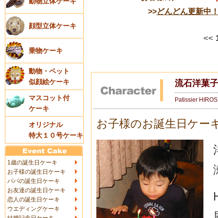
動物立体ケーキ
>>
どんどん更新中
顔型立体ケーキ
<<
乗物ケーキ
動物・ペット
似顔絵ケーキ
流石洋菓
マスコット付
Patissier HIRO
ケーキ
お子様のお誕生日ケー
オリジナル
特大１０号ケーキ
1歳の誕生日ケーキ
お子様の誕生日ケーキ
パパの誕生日ケーキ
お友達の誕生日ケーキ
恋人の誕生日ケーキ
ウエディングケーキ
結婚記念日ケーキ