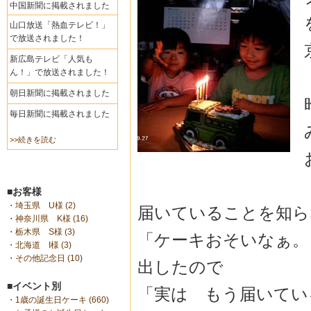
中国新聞に掲載されました
山口放送「熱血テレビ！」
で放送されました！
新広島テレビ「人気も
ん！」で放送されました！
朝日新聞に掲載されました
毎日新聞に掲載されました
>>続きを読む
■お客様
・
埼玉県 U様 (2)
届いていることを知ら
・
神奈川県 K様 (16)
・
栃木県 S様 (3)
「ケーキおそいなぁ。
・
北海道 I様 (3)
・
その他記念日 (10)
出したので
■イベント別
「実は もう届いてい
・
1歳の誕生日ケーキ (660)