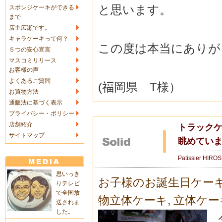
と思います。
スポンジケーキができる
まで
店主広瀬です。
キャラケーキって何？
この度は本当にありがと
５つの安心宣言
マスコミリリース
お客様の声
よくあるご質問
(福岡県 T様）
お買物方法
通販法に基づく表示
プライバシー・ポリシー
店舗紹介
トラックケ
サイトマップ
眺めてい
Patissier HIRO
思いっき
お子様のお誕生日ケー
りテレビ
で全国放
物立体ケーキ
,
立体ケー
送されま
した。