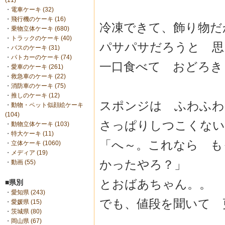
(11)
・
電車ケーキ (32)
・
飛行機のケーキ (16)
冷凍できて、飾り物
・
乗物立体ケーキ (680)
・
トラックのケーキ (40)
パサパサだろうと 
・
バスのケーキ (31)
・
パトカーのケーキ (74)
一口食べて おどろき
・
愛車のケーキ (261)
・
救急車のケーキ (22)
・
消防車のケーキ (75)
・
推しのケーキ (12)
スポンジは ふわふ
・
動物・ペット似顔絵ケーキ
(104)
さっぱりしつこくない
・
動物立体ケーキ (103)
・
特大ケーキ (11)
「へ～。これなら も
・
立体ケーキ (1060)
・
メディア (19)
かったやろ？」
・
動画 (55)
とおばあちゃん。。
■県別
・
愛知県 (243)
でも、値段を聞いて 
・
愛媛県 (15)
・
茨城県 (80)
・
岡山県 (67)