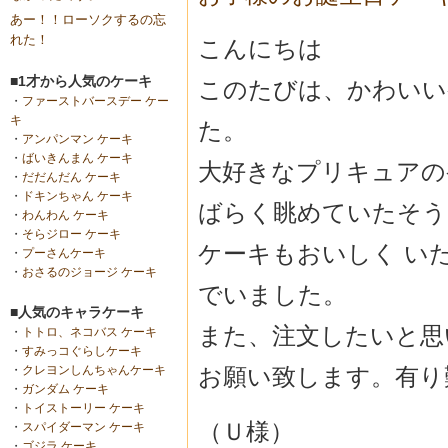
あー！！ローソクするの忘
れた！
こんにちは
■1才から人気のケーキ
このたびは、かわいい
・
ファーストバースデー ケー
キ
た。
・
アンパンマン ケーキ
・
ばいきんまん ケーキ
大好きなプリキュアの
・
だだんだん ケーキ
・
ドキンちゃん ケーキ
ばらく眺めていたそう
・
わんわん ケーキ
・
そらジロー ケーキ
ケーキもおいしく い
・
プーさんケーキ
・
おさるのジョージ ケーキ
でいました。
■人気のキャラケーキ
また、注文したいと思
・
トトロ、ネコバス ケーキ
・
すみっコぐらしケーキ
お願い致します。有り
・
クレヨンしんちゃんケーキ
・
ガンダム ケーキ
・
トイストーリー ケーキ
（Ｕ様）
・
スパイダーマン ケーキ
・
ゴジラ ケーキ