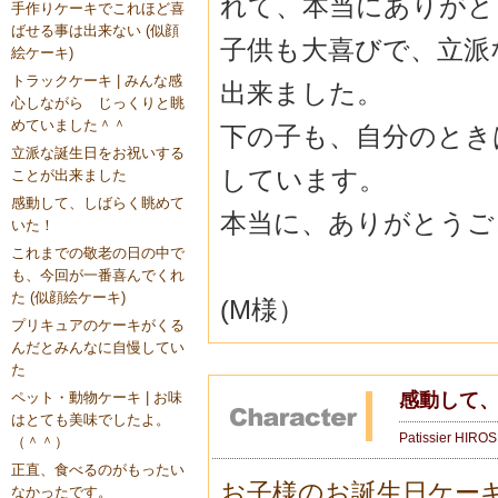
れて、本当にありがと
手作りケーキでこれほど喜
ばせる事は出来ない (似顔
子供も大喜びで、立派
絵ケーキ)
トラックケーキ | みんな感
出来ました。
心しながら じっくりと眺
めていました＾＾ゞ
下の子も、自分のとき
立派な誕生日をお祝いする
しています。
ことが出来ました
感動して、しばらく眺めて
本当に、ありがとうご
いた！
これまでの敬老の日の中で
も、今回が一番喜んでくれ
た (似顔絵ケーキ)
(M様）
プリキュアのケーキがくる
んだとみんなに自慢してい
た
感動して
ペット・動物ケーキ | お味
はとても美味でしたよ。
Patissier HIRO
（＾＾）
正直、食べるのがもったい
お子様のお誕生日ケー
なかったです。