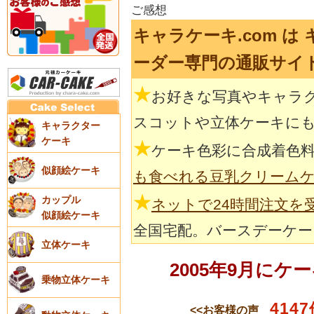
ご感想
キャラケーキ.com 
ーダー専門の通販サイ
★
お好きな写真やキャラ
スコットや立体ケーキに
キャラクター
ケーキ
★
ケーキ色彩に合成着色
似顔絵ケーキ
も食べれる豆乳クリーム
★
カップル
ネットで24時間注文を
似顔絵ケーキ
全国宅配。バースデーケー
立体ケーキ
2005年9月に
乗物立体ケーキ
4147
<<お客様の声