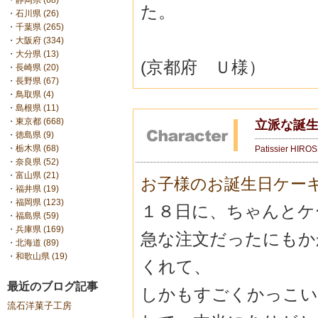
・
静岡県 (68)
た。
・
石川県 (26)
・
千葉県 (265)
・
大阪府 (334)
・
大分県 (13)
(京都府 Ｕ様）
・
長崎県 (20)
・
長野県 (67)
・
鳥取県 (4)
・
島根県 (11)
・
東京都 (668)
立派な誕
・
徳島県 (9)
・
栃木県 (68)
Patissier HIRO
・
奈良県 (52)
・
富山県 (21)
お子様のお誕生日ケー
・
福井県 (19)
・
福岡県 (123)
１８日に、ちゃんとケ
・
福島県 (59)
・
兵庫県 (169)
急な注文だったにもか
・
北海道 (89)
・
和歌山県 (19)
くれて、
最近のブログ記事
しかもすごくかっこい
流石洋菓子工房