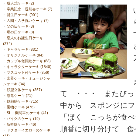
・
成人式ケーキ (2)
・
卒業記念・送別会ケーキ (7)
・
誕生日ケーキ (901)
・
入園・入学祝いケーキ (7)
・
父の日ケーキ (3)
・
母の日ケーキ (8)
・
恋人のお誕生日ケーキ
(274)
・
キャラケーキ (831)
・
オリジナルケーキ (84)
・
カップル似顔絵ケーキ (88)
・
キャラクターケーキ (1840)
・
マスコット付ケーキ (356)
・
楽器ケーキ・ミュージシャ
ンケーキ (34)
・
顔型立体ケーキ (357)
て ・・・ またび
・
恐竜ケーキ (71)
・
似顔絵ケーキ (715)
中から スポンジにフ
・
乗物ケーキ (476)
・
SL・機関車のケーキ (41)
「ぼく こっちが食
・
バイクのケーキ (19)
・
新幹線ケーキ (46)
順番に切り分けて 食
・
ドクターイエローのケーキ