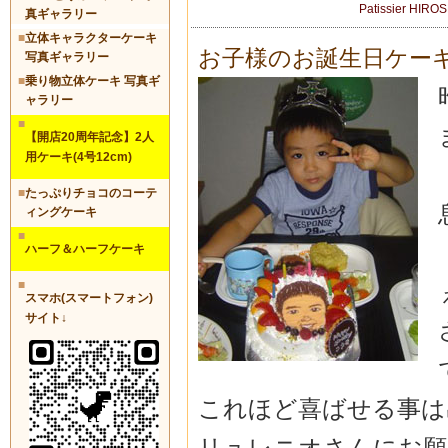
Patissier HIRO
真ギャラリー
■
立体キャラクターケーキ
お子様のお誕生日ケー
写真ギャラリー
■
乗り物立体ケーキ 写真ギ
ャラリー
■
【開店20周年記念】2人
用ケーキ(4号12cm)
■
たっぷりチョコのコーテ
ィングケーキ
■
ハーフ＆ハーフケーキ
■
スマホ(スマートフォン)
サイト↓
これほど喜ばせる事は
リュレニオさんにお願