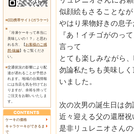
似顔絵もさることなが
■
(旧)携帯サイト(ガラケー)
やはり果物好きの息子
■
「冷凍ケーキって本当に
『あ！イチゴがのって
美味しいの！？」と思わ
言って
れる方、【
お客様のご感
想-味編
】をご覧くださ
とても楽しみながら、
い。
■
交通状況の影響により配
勿論私たちも美味しく
達が遅れることが予想さ
れます。地域の台風情報
いました。
には当店も気を付けてお
りますが、余裕を持って
ご注文をお願いいたしま
す。
次の次男の誕生日は勿
近々迎える父の還暦祝
ケーキの価格
是非リュレニオさんの
キャラケーキができるま
で