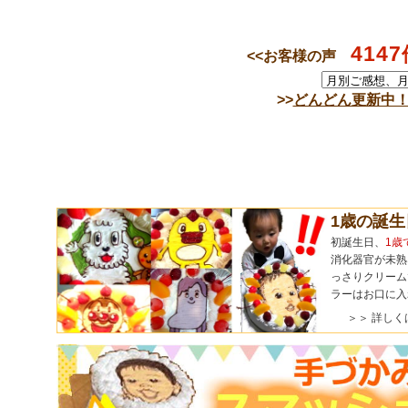
4147
<<お客様の声
>>
どんどん更新中
1歳の誕
初誕生日、
1歳
消化器官が未熟
っさりクリーム
ラーはお口に入
＞＞ 詳しく