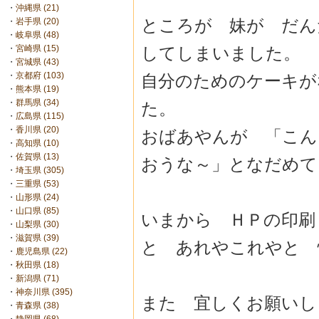
・
沖縄県 (21)
ところが 妹が だん
・
岩手県 (20)
・
岐阜県 (48)
してしまいました。
・
宮崎県 (15)
・
宮城県 (43)
・
京都府 (103)
自分のためのケーキが
・
熊本県 (19)
・
群馬県 (34)
た。
・
広島県 (115)
・
香川県 (20)
おばあやんが 「こん
・
高知県 (10)
・
佐賀県 (13)
おうな～」となだめて
・
埼玉県 (305)
・
三重県 (53)
・
山形県 (24)
・
山口県 (85)
いまから ＨＰの印刷
・
山梨県 (30)
・
滋賀県 (39)
と あれやこれやと 
・
鹿児島県 (22)
・
秋田県 (18)
・
新潟県 (71)
・
神奈川県 (395)
また 宜しくお願いし
・
青森県 (38)