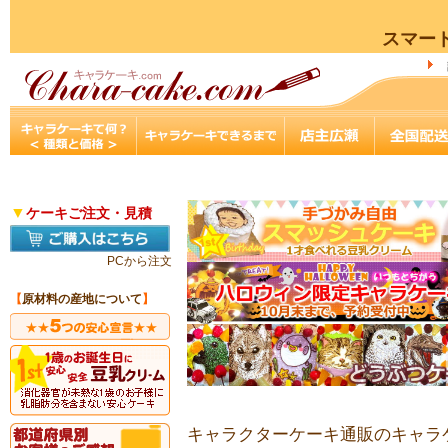
スマー
▼
ケーキご注文・見積
PCから注文
【
原材料の産地について
】
キャラクターケーキ通販のキャラケ