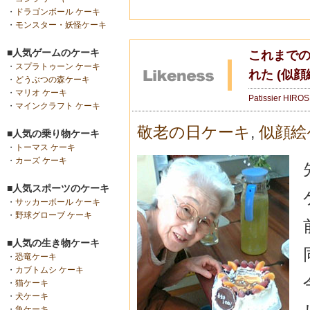
・
ドラゴンボール ケーキ
・
モンスター・妖怪ケーキ
■人気ゲームのケーキ
これまで
・
スプラトゥーン ケーキ
れた (似顔
・
どうぶつの森ケーキ
・
マリオ ケーキ
Patissier HIRO
・
マインクラフト ケーキ
敬老の日ケーキ
,
似顔絵
■人気の乗り物ケーキ
・
トーマス ケーキ
・
カーズ ケーキ
■人気スポーツのケーキ
・
サッカーボール ケーキ
・
野球グローブ ケーキ
■人気の生き物ケーキ
・
恐竜ケーキ
・
カブトムシ ケーキ
・
猫ケーキ
・
犬ケーキ
・
魚ケーキ