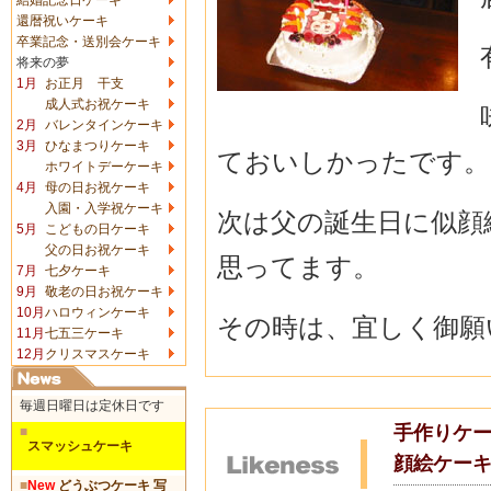
還暦祝いケーキ
卒業記念・送別会ケーキ
将来の夢
1月
お正月 干支
成人式お祝ケーキ
2月
バレンタインケーキ
3月
ひなまつりケーキ
ておいしかったです。
ホワイトデーケーキ
4月
母の日お祝ケーキ
入園・入学祝ケーキ
次は父の誕生日に似顔
5月
こどもの日ケーキ
父の日お祝ケーキ
思ってます。
7月
七夕ケーキ
9月
敬老の日お祝ケーキ
10月
ハロウィンケーキ
その時は、宜しく御願い
11月
七五三ケーキ
12月
クリスマスケーキ
毎週日曜日は定休日です
手作りケー
■
スマッシュケーキ
顔絵ケーキ
■
New
どうぶつケーキ 写