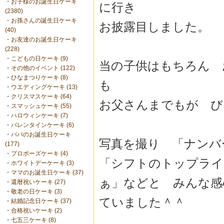
・
お子様のお誕生日ケーキ
に行き
(2380)
・
お孫さんの誕生日ケーキ
お披露目しました。
(40)
・
お友達のお誕生日ケーキ
(228)
・
こどもの日ケーキ (9)
当の子供はもちろん 
・
その他のイベント (122)
・
ひなまつりケーキ (8)
も
・
ウエディングケーキ (13)
・
クリスマスケーキ (64)
お父さんまでもが び
・
スマッシュケーキ (55)
・
ハロウィンケーキ (7)
・
バレンタインケーキ (6)
・
パパのお誕生日ケーキ
写真を撮り 「ナンバ
(177)
・
プロポーズケーキ (4)
「シフトのトップライ
・
ホワイトデーケーキ (3)
・
ママのお誕生日ケーキ (37)
ぁ」などと みんな感
・
還暦祝いケーキ (27)
・
敬老の日ケーキ (3)
ていました＾＾ゞ
・
結婚記念日ケーキ (37)
・
合格祝いケーキ (2)
・
七五三ケーキ (8)