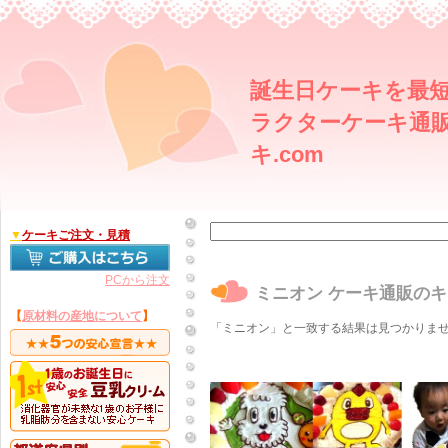
誕生日ケーキを最短
ラクターケーキ通販
キ.com
▼
ケーキご注文・見積
PCから注文
ミニオン ケーキ通販のキ
【
原材料の産地について
】
「ミニオン」と一致する結果は見つかりま