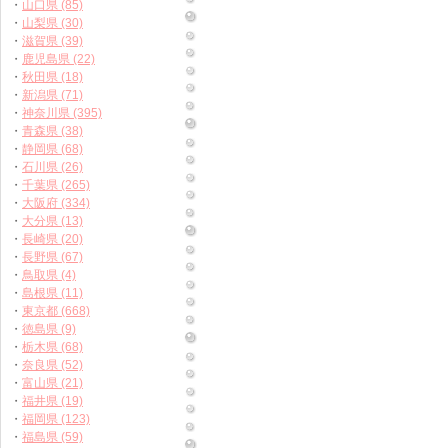
・
山口県 (85)
・
山梨県 (30)
・
滋賀県 (39)
・
鹿児島県 (22)
・
秋田県 (18)
・
新潟県 (71)
・
神奈川県 (395)
・
青森県 (38)
・
静岡県 (68)
・
石川県 (26)
・
千葉県 (265)
・
大阪府 (334)
・
大分県 (13)
・
長崎県 (20)
・
長野県 (67)
・
鳥取県 (4)
・
島根県 (11)
・
東京都 (668)
・
徳島県 (9)
・
栃木県 (68)
・
奈良県 (52)
・
富山県 (21)
・
福井県 (19)
・
福岡県 (123)
・
福島県 (59)