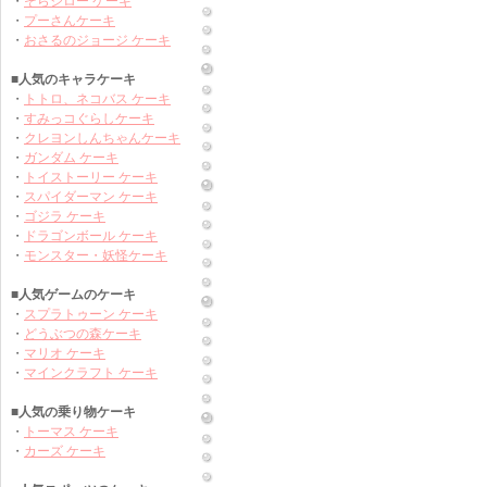
・
そらジロー ケーキ
・
プーさんケーキ
・
おさるのジョージ ケーキ
■人気のキャラケーキ
・
トトロ、ネコバス ケーキ
・
すみっコぐらしケーキ
・
クレヨンしんちゃんケーキ
・
ガンダム ケーキ
・
トイストーリー ケーキ
・
スパイダーマン ケーキ
・
ゴジラ ケーキ
・
ドラゴンボール ケーキ
・
モンスター・妖怪ケーキ
■人気ゲームのケーキ
・
スプラトゥーン ケーキ
・
どうぶつの森ケーキ
・
マリオ ケーキ
・
マインクラフト ケーキ
■人気の乗り物ケーキ
・
トーマス ケーキ
・
カーズ ケーキ