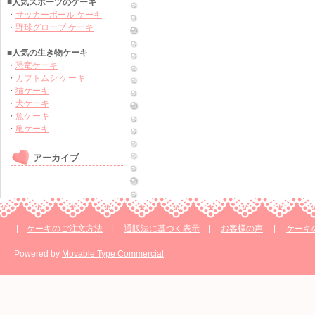
■人気スポーツのケーキ
・
サッカーボール ケーキ
・
野球グローブ ケーキ
■人気の生き物ケーキ
・
恐竜ケーキ
・
カブトムシ ケーキ
・
猫ケーキ
・
犬ケーキ
・
魚ケーキ
・
亀ケーキ
アーカイブ
|
ケーキのご注文方法
|
通販法に基づく表示
|
お客様の声
|
ケーキ
Powered by
Movable Type Commercial