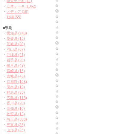
・
特大ケーキ (11)
・
立体ケーキ (1062)
・
メディア (19)
・
動画 (55)
■県別
・
愛知県 (243)
・
愛媛県 (15)
・
茨城県 (80)
・
岡山県 (67)
・
沖縄県 (21)
・
岩手県 (20)
・
岐阜県 (48)
・
宮崎県 (15)
・
宮城県 (43)
・
京都府 (103)
・
熊本県 (19)
・
群馬県 (35)
・
広島県 (115)
・
香川県 (20)
・
高知県 (10)
・
佐賀県 (13)
・
埼玉県 (305)
・
三重県 (53)
・
山形県 (25)