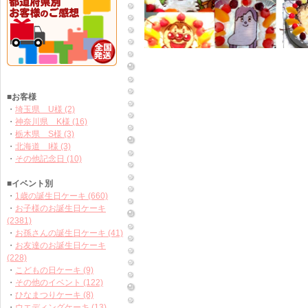
■お客様
・
埼玉県 U様 (2)
・
神奈川県 K様 (16)
・
栃木県 S様 (3)
・
北海道 I様 (3)
・
その他記念日 (10)
■イベント別
・
1歳の誕生日ケーキ (660)
・
お子様のお誕生日ケーキ
(2381)
・
お孫さんの誕生日ケーキ (41)
・
お友達のお誕生日ケーキ
(228)
・
こどもの日ケーキ (9)
・
その他のイベント (122)
・
ひなまつりケーキ (8)
・
ウエディングケーキ (13)