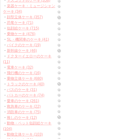
・
マスコット付ケーキ (358)
・
楽器ケーキ・ミュージシャン
ケーキ (34)
・
顔型立体ケーキ (357)
・
恐竜ケーキ (71)
・
似顔絵ケーキ (715)
・
乗物ケーキ (476)
・
SL・機関車のケーキ (41)
・
バイクのケーキ (19)
・
新幹線ケーキ (46)
・
ドクターイエローのケーキ
(11)
・
電車ケーキ (32)
・
飛行機のケーキ (16)
・
乗物立体ケーキ (680)
・
トラックのケーキ (40)
・
バスのケーキ (31)
・
パトカーのケーキ (74)
・
愛車のケーキ (261)
・
救急車のケーキ (22)
・
消防車のケーキ (75)
・
推しのケーキ (12)
・
動物・ペット似顔絵ケーキ
(104)
・
動物立体ケーキ (103)