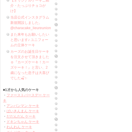
【オリジナルケーキご紹
介・たっぷりチョコが
け】
当店公式インスタグラム
新規開設しました。
@characake_lieureunion
また来年もお願いしたい
と思います♪ ユニフォー
ムの立体ケーキ
カーズのお誕生日ケーキ
を注文させて頂きました
☺️『カーズケーキ！カー
ズケーキ！』と言い、2
歳になった息子は大喜び
でした🍒✨
■1才から人気のケーキ
・
ファーストバースデー ケー
キ
・
アンパンマン ケーキ
・
ばいきんまん ケーキ
・
だだんだん ケーキ
・
ドキンちゃん ケーキ
・
わんわん ケーキ