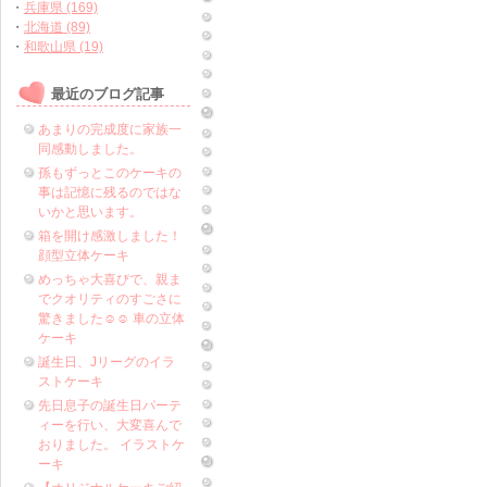
・
兵庫県 (169)
・
北海道 (89)
・
和歌山県 (19)
最近のブログ記事
あまりの完成度に家族一
同感動しました。
孫もずっとこのケーキの
事は記憶に残るのではな
いかと思います。
箱を開け感激しました！
顔型立体ケーキ
めっちゃ大喜びで、親ま
でクオリティのすごさに
驚きました☺️☺️ 車の立体
ケーキ
誕生日、Jリーグのイラ
ストケーキ
先日息子の誕生日パーテ
ィーを行い、大変喜んで
おりました。 イラストケ
ーキ