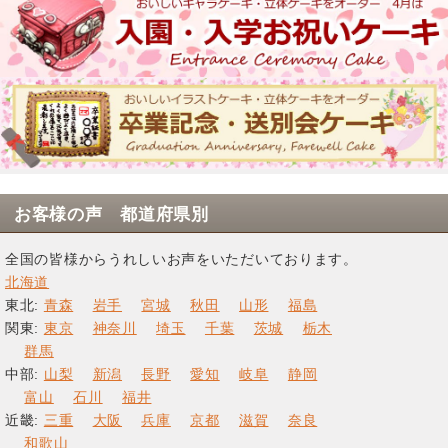
お客様の声 都道府県別
全国の皆様からうれしいお声をいただいております。
北海道
東北:
青森
岩手
宮城
秋田
山形
福島
関東:
東京
神奈川
埼玉
千葉
茨城
栃木
群馬
中部:
山梨
新潟
長野
愛知
岐阜
静岡
富山
石川
福井
近畿:
三重
大阪
兵庫
京都
滋賀
奈良
和歌山