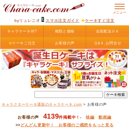
byリュレニオ
スマホ注文ガイド
★
ケーキすぐ注文
キャラケーキ何?
種類と価格
全国配送ＯＫ
★
ケーキご注文
お客様の声
Ｑ&Ａ,お問合せ
キャラクターケーキ通販のキャラケーキ.com
> お客様の声
4139
お客様の声
件掲載中！
-
味編
動画編
>>
どんどん更新中！ お客様のご感想をもっと見る