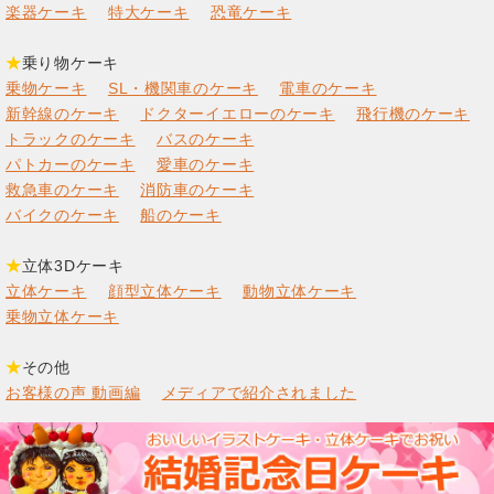
楽器ケーキ
特大ケーキ
恐竜ケーキ
★
乗り物ケーキ
乗物ケーキ
SL・機関車のケーキ
電車のケーキ
新幹線のケーキ
ドクターイエローのケーキ
飛行機のケーキ
トラックのケーキ
バスのケーキ
パトカーのケーキ
愛車のケーキ
救急車のケーキ
消防車のケーキ
バイクのケーキ
船のケーキ
★
立体3Dケーキ
立体ケーキ
顔型立体ケーキ
動物立体ケーキ
乗物立体ケーキ
★
その他
お客様の声 動画編
メディアで紹介されました