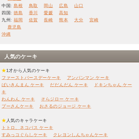
中国:
島根
鳥取
岡山
広島
山口
四国:
徳島
香川
愛媛
高知
九州:
福岡
佐賀
長崎
熊本
大分
宮崎
鹿児島
沖縄
人気のケーキ
★
1才から人気のケーキ
ファーストバースデーケーキ
アンパンマン ケーキ
ばいきんまん ケーキ
だだんだん ケーキ
ドキンちゃん ケー
キ
わんわん ケーキ
そらジロー ケーキ
プーさんケーキ
おさるのジョージ ケーキ
★
人気のキャラケーキ
トトロ、ネコバス ケーキ
すみっコぐらしケーキ
クレヨンしんちゃんケーキ