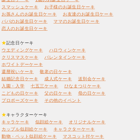
スマッシュケーキ
お子様のお誕生日ケーキ
お孫さんのお誕生日ケーキ
お友達のお誕生日ケーキ
パパのお誕生日ケーキ
ママのお誕生日ケーキ
恋人のお誕生日ケーキ
★
記念日ケーキ
ウエディングケーキ
ハロウィンケーキ
クリスマスケーキ
バレンタインケーキ
ホワイトデーケーキ
還暦祝いケーキ
敬老の日ケーキ
結婚記念日ケーキ
成人式ケーキ
送別会ケーキ
入園・入学
七五三ケーキ
ひなまつりケーキ
こどもの日ケーキ
父の日ケーキ
母の日ケーキ
プロポーズケーキ
その他のイベント
★
キャラクターケーキ
キャラケーキ
似顔絵ケーキ
オリジナルケーキ
カップル似顔絵ケーキ
キャラクターケーキ
動物・ペット似顔絵ケーキ
マスコット付ケーキ