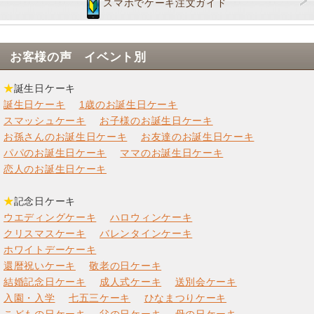
スマホでケーキ注文ガイド
お客様の声 イベント別
★
誕生日ケーキ
誕生日ケーキ
1歳のお誕生日ケーキ
スマッシュケーキ
お子様のお誕生日ケーキ
お孫さんのお誕生日ケーキ
お友達のお誕生日ケーキ
パパのお誕生日ケーキ
ママのお誕生日ケーキ
恋人のお誕生日ケーキ
★
記念日ケーキ
ウエディングケーキ
ハロウィンケーキ
クリスマスケーキ
バレンタインケーキ
ホワイトデーケーキ
還暦祝いケーキ
敬老の日ケーキ
結婚記念日ケーキ
成人式ケーキ
送別会ケーキ
入園・入学
七五三ケーキ
ひなまつりケーキ
こどもの日ケーキ
父の日ケーキ
母の日ケーキ