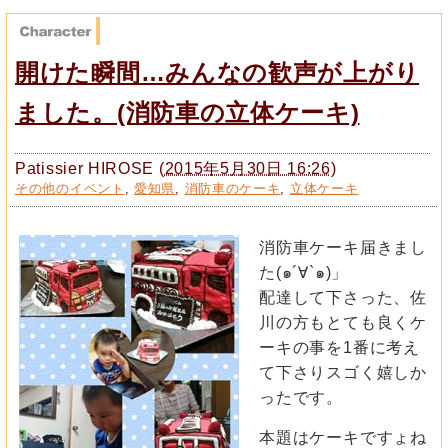
開けた瞬間…みんなの歓声が上がり
ました。(消防車の立体ケーキ)
Patissier HIROSE
(
2015年5月30日 16:26
)
その他のイベント
,
愛知県
,
消防車のケーキ
,
立体ケーキ
消防車ケーキ届きまし
た(๑´∀`๑)」
配達して下さった、佐
川の方もとても良くケ
ーキの事を1番に考え
て下さりスゴく嬉しか
ったです。
本題はケーキですょね