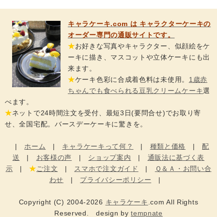
キャラケーキ.com は キャラクターケーキの
オーダー専門の通販サイトです。
★
お好きな写真やキャラクター、似顔絵をケ
ーキに描き、マスコットや立体ケーキにも出
来ます。
★
ケーキ色彩に合成着色料は未使用。
1歳赤
ちゃんでも食べられる豆乳クリームケーキ
選
べます。
★
ネットで24時間注文を受付、最短3日(要問合せ)でお取り寄
せ、全国宅配。バースデーケーキに驚きを。
|
ホーム
|
キャラケーキって何？
|
種類と価格
|
配
送
|
お客様の声
|
ショップ案内
|
通販法に基づく表
示
|
★
ご注文
|
スマホで注文ガイド
|
Ｑ＆Ａ・お問い合
わせ
|
プライバシーポリシー
|
Copyright (C) 2004-2026
キャラケーキ
.com All Rights
Reserved. design by
tempnate