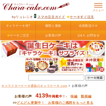
byリュレニオ
スマホ注文ガイド
★
ケーキすぐ注文
キャラケーキ何?
種類と価格
全国配送ＯＫ
★
ケーキご注文
お客様の声
Ｑ&Ａ,お問合せ
キャラクターケーキ通販のキャラケーキ.com
> お客様の声
4139
お客様の声
件掲載中！
-
味編
動画編
>>
どんどん更新中！ お客様のご感想をもっと見る