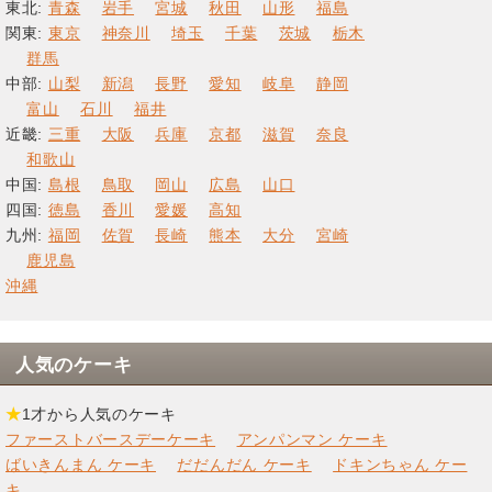
東北:
青森
岩手
宮城
秋田
山形
福島
関東:
東京
神奈川
埼玉
千葉
茨城
栃木
群馬
中部:
山梨
新潟
長野
愛知
岐阜
静岡
富山
石川
福井
近畿:
三重
大阪
兵庫
京都
滋賀
奈良
和歌山
中国:
島根
鳥取
岡山
広島
山口
四国:
徳島
香川
愛媛
高知
九州:
福岡
佐賀
長崎
熊本
大分
宮崎
鹿児島
沖縄
人気のケーキ
★
1才から人気のケーキ
ファーストバースデーケーキ
アンパンマン ケーキ
ばいきんまん ケーキ
だだんだん ケーキ
ドキンちゃん ケー
キ