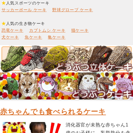
★
人気スポーツのケーキ
サッカーボール ケーキ
野球グローブ ケーキ
★
人気の生き物ケーキ
恐竜ケーキ
カブトムシ ケーキ
猫ケーキ
犬ケーキ
魚ケーキ
亀ケーキ
赤ちゃんでも食べられるケーキ
消化器官が未熟な赤ちゃん1
歳のお子様に、乳脂肪分を含