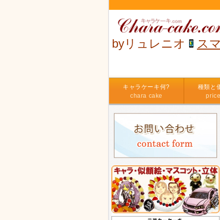
byリュレニオ
ス
キャラケーキ何?
種類と
chara cake
pric