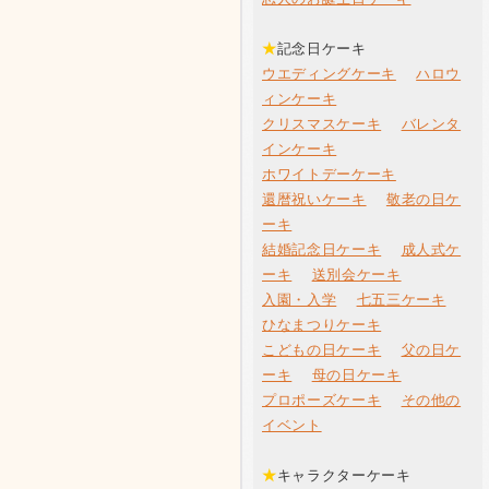
★
記念日ケーキ
ウエディングケーキ
ハロウ
ィンケーキ
クリスマスケーキ
バレンタ
インケーキ
ホワイトデーケーキ
還暦祝いケーキ
敬老の日ケ
ーキ
結婚記念日ケーキ
成人式ケ
ーキ
送別会ケーキ
入園・入学
七五三ケーキ
ひなまつりケーキ
こどもの日ケーキ
父の日ケ
ーキ
母の日ケーキ
プロポーズケーキ
その他の
イベント
★
キャラクターケーキ