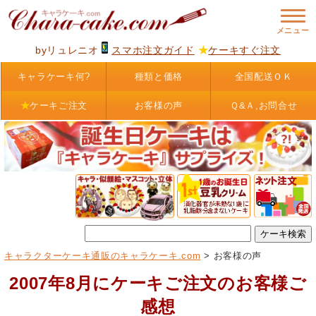
byリュレニオ
スマホ注文ガイド
★
ケーキすぐ注文
キャラケーキ何?
種類と価格
全国配送ＯＫ
★
ケーキご注文
お客様の声
Ｑ&Ａ,お問合せ
キャラクターケーキ通販のキャラケーキ.com
> お客様の声
2007年8月にケーキご注文のお客様ご
感想