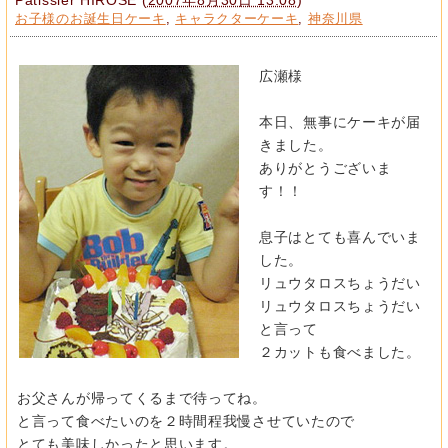
お子様のお誕生日ケーキ
,
キャラクターケーキ
,
神奈川県
広瀬様
本日、無事にケーキが届
きました。
ありがとうございま
す！！
息子はとても喜んでいま
した。
リュウタロスちょうだい
リュウタロスちょうだい
と言って
２カットも食べました。
お父さんが帰ってくるまで待ってね。
と言って食べたいのを２時間程我慢させていたので
とても美味しかったと思います。