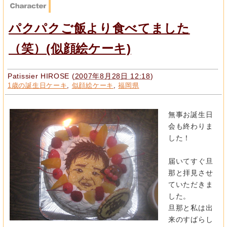
パクパクご飯より食べてました
（笑）(似顔絵ケーキ)
Patissier HIROSE
(
2007年8月28日 12:18
)
1歳の誕生日ケーキ
,
似顔絵ケーキ
,
福岡県
無事お誕生日
会も終わりま
した！
届いてすぐ旦
那と拝見させ
ていただきま
した。
旦那と私は出
来のすばらし