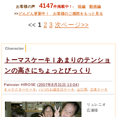
4147
お客様の声
件掲載中！
-
味編
動画編
>>
どんどん更新中！ お客様のご感想をもっと見る
<<
1
2
3
次ページ>>
トーマスケーキ | あまりのテンショ
ンの高さにちょっとびっくり
Patissier HIROSE
(
2007年8月31日 13:04
)
キャラクターケーキ
,
パパのお誕生日ケーキ
,
山口県
,
立体ケーキ
リュレニオ
広瀬様