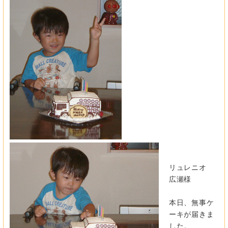
リュレニオ
広瀬様
本日、無事ケ
ーキが届きま
した。