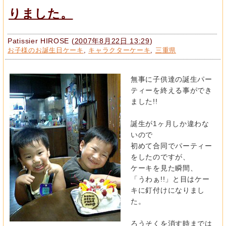
りました。
Patissier HIROSE
(
2007年8月22日 13:29
)
お子様のお誕生日ケーキ
,
キャラクターケーキ
,
三重県
無事に子供達の誕生パー
ティーを終える事ができ
ました!!
誕生が1ヶ月しか違わな
いので
初めて合同でパーティー
をしたのですが、
ケーキを見た瞬間、
「うわぁ!!」と目はケー
キに釘付けになりまし
た。
ろうそくを消す時までは