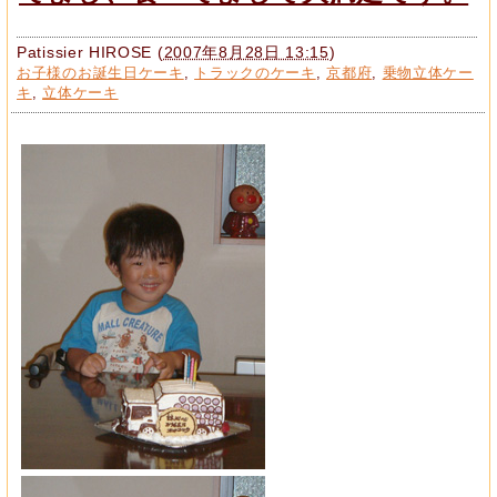
Patissier HIROSE
(
2007年8月28日 13:15
)
お子様のお誕生日ケーキ
,
トラックのケーキ
,
京都府
,
乗物立体ケー
キ
,
立体ケーキ