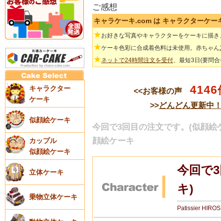
ご感想
キャラケーキ.com は キャラクターケ
★
お好きな写真やキャラクターをケーキに描き
★
ケーキ色彩に合成着色料は未使用。赤ちゃん
★
ネットで24時間注文を受付
、最短3日(要問
4146
キャラクター
<<お客様の声
ケーキ
>>
どんどん更新中
似顔絵ケーキ
今回で3回目の注文です。(似顔絵ケー
顔絵ケーキ
カップル
似顔絵ケーキ
今回で
立体ケーキ
キ)
乗物立体ケーキ
Patissier HIRO