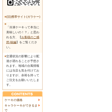
■
(旧)携帯サイト(ガラケー)
■
「冷凍ケーキって本当に
美味しいの！？」と思わ
れる方、【
お客様のご感
想-味編
】をご覧くださ
い。
■
交通状況の影響により配
達が遅れることが予想さ
れます。地域の台風情報
には当店も気を付けてお
りますが、余裕を持って
ご注文をお願いいたしま
す。
ケーキの価格
キャラケーキができるま
で