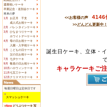
還暦祝いケーキ
卒業記念・送別会ケーキ
将来の夢
4146
<<お客様の声
1月
お正月 干支
成人式お祝ケーキ
>>
どんどん更新中
2月
バレンタインケーキ
3月
ひなまつりケーキ
ホワイトデーケーキ
4月
母の日お祝ケーキ
入園・入学祝ケーキ
5月
こどもの日ケーキ
誕生日ケーキ、立体・
父の日お祝ケーキ
7月
七夕ケーキ
9月
敬老の日お祝ケーキ
キャラケーキご
10月
ハロウィンケーキ
11月
七五三ケーキ
12月
クリスマスケーキ
毎週日曜日は定休日です
■
スマッシュケーキ
■
New
どうぶつケーキ 写