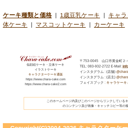
ケーキ種類と価格
|
1歳豆乳ケーキ
|
キャラ
体ケーキ
|
マスコットケーキ
|
カーケーキ
〒753-0045 山口市黄金町２
似顔絵ケーキ・立体ケーキ
TEL: 083-932-2722
E-Mail:
in
イラストケーキ
インスタグラム : (店舗)
@chara
キャラクターケーキ通販
インスタグラム : (店主)
@chara
https://www.chara-cake.com
フェイスブック :
キャラケーキ.com
https://www.chara-cake2.com
このホームページ内及びこのページからリンクしているキャ
のコンテンツ及び画像・キャッチコピー等の
Copyright(C)2004-2026
キャラクターケーキの