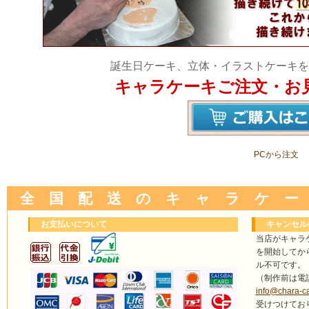
誕生日ケーキ、立体・イラストケーキを
キャラケーキご注文・お
PCから注文
全 国 配 送 の キ ャ ラ ケ ー
お支払いについて
キャンセル
当店がキャラ
を開始してか
ル不可です。
（制作前は電
info@chara-c
受けつけてお