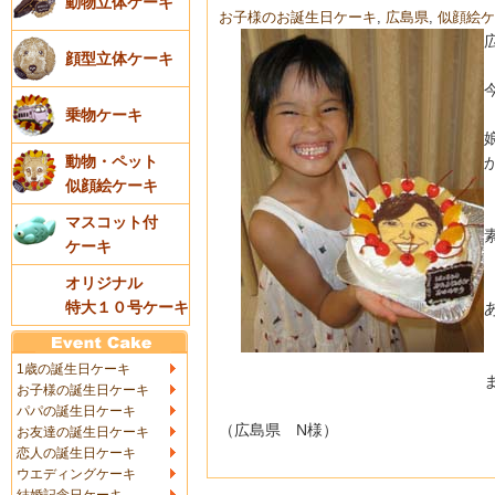
動物立体ケーキ
お子様のお誕生日ケーキ
,
広島県
,
似顔絵ケ
顔型立体ケーキ
乗物ケーキ
動物・ペット
似顔絵ケーキ
マスコット付
ケーキ
オリジナル
特大１０号ケーキ
1歳の誕生日ケーキ
お子様の誕生日ケーキ
パパの誕生日ケーキ
（広島県 N様）
お友達の誕生日ケーキ
恋人の誕生日ケーキ
ウエディングケーキ
結婚記念日ケーキ