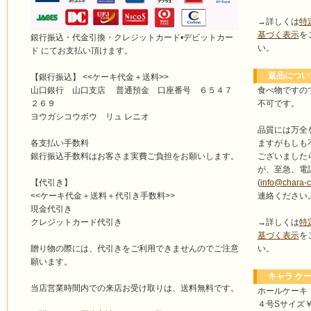
→詳しくは
特
基づく表示
を
銀行振込・代金引換・クレジットカード•デビットカー
い。
ド にてお支払い頂けます。
返品につい
【銀行振込】 <<ケーキ代金＋送料>>
食べ物ですの
山口銀行 山口支店 普通預金 口座番号 ６５４７
不可です。
２６９
ヨウガシコウボウ リュ レニオ
品質には万全
ますがもしも
各支払い手数料
ございました
銀行振込手数料はお客さま実費ご負担をお願いします。
が、至急、電
(
info@chara-
【代引き】
連絡ください
<<ケーキ代金＋送料＋代引き手数料>>
現金代引き
→詳しくは
特
クレジットカード代引き
基づく表示
を
い。
贈り物の際には、代引きをご利用できませんのでご注意
願います。
キャラ ケー
当店営業時間内での来店お受け取りは、送料無料です。
ホールケーキ
４号Sサイズ￥4