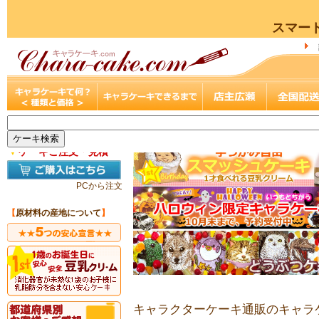
スマー
▼
ケーキご注文・見積
PCから注文
【
原材料の産地について
】
キャラクターケーキ通販のキャラケ