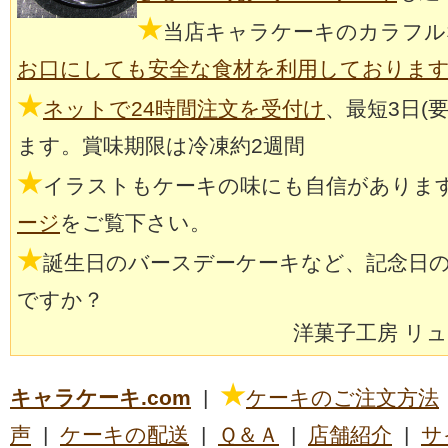
★
当店キャラケーキのカラフル
お口にしても安全な食材を利用しておりま
★
ネットで24時間注文を受付け
、最短3日(
ます。賞味期限は冷凍約2週間
★
イラストもケーキの味にも自信がありま
ージ
をご覧下さい。
★
誕生日のバースデーケーキなど、記念日
ですか？
洋菓子工房 リ
★
キャラケーキ.com
|
ケーキのご注文方法
声
|
ケーキの配送
|
Ｑ＆Ａ
|
店舗紹介
|
サ