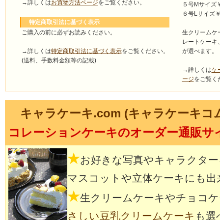
→詳しくは
お買物方法ページ
をご覧ください。
５号Mサイズ￥4
６号Lサイズ￥5
特定商取引法に基づく表示
ご購入の前に必ずお読みください。
生クリームケ
レートケーキ
→詳しくは
特定商取引法に基づく表示
をご覧ください。
が選べます。
(送料、手数料金額等の記載)
→詳しくは
ケ
ージ
をご覧く
キャラケーキ.com (キャラケーキコ
コレーションケーキのオーダー通販サ
★
お好きな写真やキャラクター
マスコットや立体ケーキにも出
★
生クリームケーキやチョコケ
さしい豆乳クリームケーキ
も選