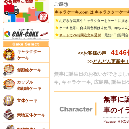
ご感想
キャラケーキ.com は キャラクターケ
★
お好きな写真やキャラクターをケーキに描き
★
ケーキ色彩に合成着色料は未使用。赤ちゃん
★
ネットで24時間注文を受付
、最短3日(要問
4146
キャラクター
<<お客様の声
ケーキ
>>
どんどん更新中
似顔絵ケーキ
無事に誕生日のお祝いができました
キ, キャラケーキ, 広島県, 誕生日
カップル
似顔絵ケーキ
無事に
立体ケーキ
車のイ
乗物立体ケーキ
Patissier HIRO