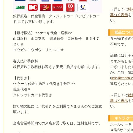
→詳しくは
特
基づく表示
を
銀行振込・代金引換・クレジットカード•デビットカー
い。
ド にてお支払い頂けます。
返品につい
【銀行振込】 <<ケーキ代金＋送料>>
食べ物ですの
山口銀行 山口支店 普通預金 口座番号 ６５４７
不可です。
２６９
ヨウガシコウボウ リュ レニオ
品質には万全
ますがもしも
各支払い手数料
ございました
銀行振込手数料はお客さま実費ご負担をお願いします。
が、至急、電
(
info@chara-
【代引き】
連絡ください
<<ケーキ代金＋送料＋代引き手数料>>
現金代引き
→詳しくは
特
クレジットカード代引き
基づく表示
を
い。
贈り物の際には、代引きをご利用できませんのでご注意
願います。
キャラ ケー
当店営業時間内での来店お受け取りは、送料無料です。
ホールケーキ
４号Sサイズ￥4