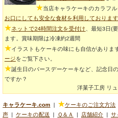
★
当店キャラケーキのカラフル
お口にしても安全な食材を利用しておりま
★
ネットで24時間注文を受付け
、最短3日(
ます。賞味期限は冷凍約2週間
★
イラストもケーキの味にも自信がありま
ージ
をご覧下さい。
★
誕生日のバースデーケーキなど、記念日
ですか？
洋菓子工房 リ
★
キャラケーキ.com
|
ケーキのご注文方法
声
|
ケーキの配送
|
Ｑ＆Ａ
|
店舗紹介
|
サ