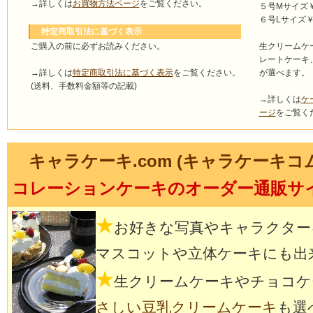
→詳しくは
お買物方法ページ
をご覧ください。
５号Mサイズ￥4
６号Lサイズ￥5
特定商取引法に基づく表示
ご購入の前に必ずお読みください。
生クリームケ
レートケーキ
→詳しくは
特定商取引法に基づく表示
をご覧ください。
が選べます。
(送料、手数料金額等の記載)
→詳しくは
ケ
ージ
をご覧く
キャラケーキ.com (キャラケーキコ
コレーションケーキのオーダー通販サ
★
お好きな写真やキャラクター
マスコットや立体ケーキにも出
★
生クリームケーキやチョコケ
さしい豆乳クリームケーキ
も選