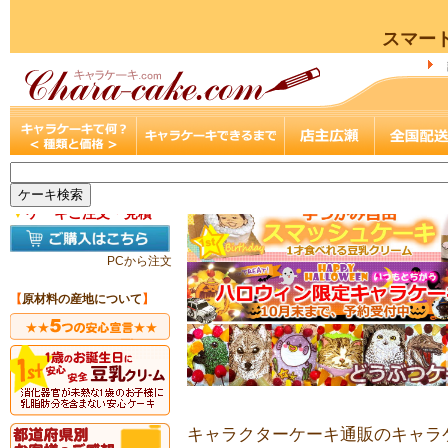
スマー
▼
ケーキご注文・見積
PCから注文
【
原材料の産地について
】
キャラクターケーキ通販のキャラケ