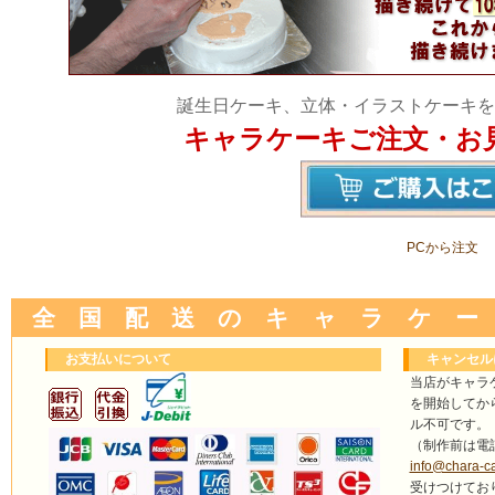
誕生日ケーキ、立体・イラストケーキを
キャラケーキご注文・お
PCから注文
全 国 配 送 の キ ャ ラ ケ ー
お支払いについて
キャンセル
当店がキャラ
を開始してか
ル不可です。
（制作前は電
info@chara-c
受けつけてお