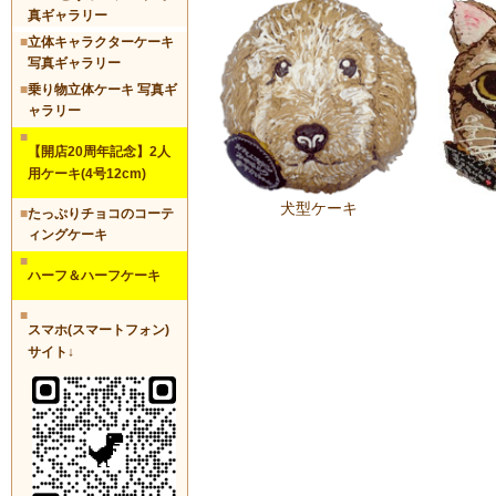
真ギャラリー
■
立体キャラクターケーキ
写真ギャラリー
■
乗り物立体ケーキ 写真ギ
ャラリー
■
【開店20周年記念】2人
用ケーキ(4号12cm)
犬型ケーキ
■
たっぷりチョコのコーテ
ィングケーキ
■
ハーフ＆ハーフケーキ
■
スマホ(スマートフォン)
サイト↓