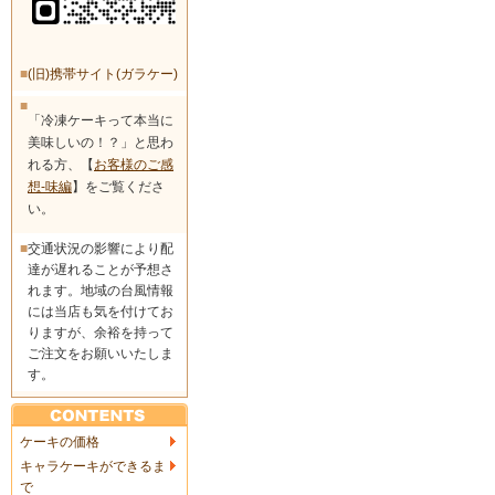
■
(旧)携帯サイト(ガラケー)
■
「冷凍ケーキって本当に
美味しいの！？」と思わ
れる方、【
お客様のご感
想-味編
】をご覧くださ
い。
■
交通状況の影響により配
達が遅れることが予想さ
れます。地域の台風情報
には当店も気を付けてお
りますが、余裕を持って
ご注文をお願いいたしま
す。
ケーキの価格
キャラケーキができるま
で