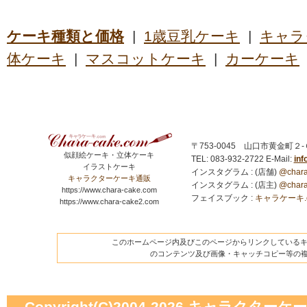
ケーキ種類と価格
|
1歳豆乳ケーキ
|
キャラ
体ケーキ
|
マスコットケーキ
|
カーケーキ
〒753-0045 山口市黄金町２
似顔絵ケーキ・立体ケーキ
TEL: 083-932-2722
E-Mail:
in
イラストケーキ
インスタグラム : (店舗)
@chara
キャラクターケーキ通販
インスタグラム : (店主)
@chara
https://www.chara-cake.com
フェイスブック :
キャラケーキ.com
https://www.chara-cake2.com
このホームページ内及びこのページからリンクしているキャ
のコンテンツ及び画像・キャッチコピー等の
Copyright(C)2004-2026
キャラクターケーキの