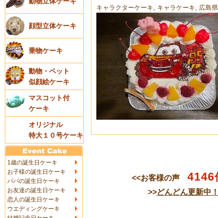
動物立体ケーキ
キャラクターケーキ
,
キャラケーキ
,
広島県
顔型立体ケーキ
乗物ケーキ
動物・ペット
似顔絵ケーキ
マスコット付
ケーキ
オリジナル
特大１０号ケーキ
1歳の誕生日ケーキ
お子様の誕生日ケーキ
4146
<<お客様の声
パパの誕生日ケーキ
お友達の誕生日ケーキ
>>
どんどん更新中
恋人の誕生日ケーキ
ウエディングケーキ
結婚記念日ケーキ