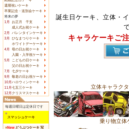
還暦祝いケーキ
卒業記念・送別会ケーキ
誕生日ケーキ、立体・
将来の夢
1月
お正月 干支
成人式お祝ケーキ
2月
バレンタインケーキ
キャラケーキご
3月
ひなまつりケーキ
ホワイトデーケーキ
4月
母の日お祝ケーキ
入園・入学祝ケーキ
5月
こどもの日ケーキ
父の日お祝ケーキ
7月
七夕ケーキ
9月
敬老の日お祝ケーキ
10月
ハロウィンケーキ
立体キャラクタ
11月
七五三ケーキ
12月
クリスマスケーキ
毎週日曜日は定休日です
■
スマッシュケーキ
乗り物立体
■
New
どうぶつケーキ 写