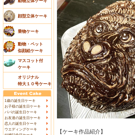
動物立体ケーキ
顔型立体ケーキ
乗物ケーキ
動物・ペット
似顔絵ケーキ
マスコット付
ケーキ
オリジナル
特大１０号ケーキ
1歳の誕生日ケーキ
お子様の誕生日ケーキ
パパの誕生日ケーキ
お友達の誕生日ケーキ
恋人の誕生日ケーキ
ウエディングケーキ
【ケーキ作品紹介】
結婚記念日ケーキ