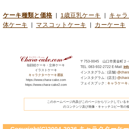
ケーキ種類と価格
|
1歳豆乳ケーキ
|
キャラ
体ケーキ
|
マスコットケーキ
|
カーケーキ
〒753-0045 山口市黄金町２
似顔絵ケーキ・立体ケーキ
TEL: 083-932-2722
E-Mail:
in
イラストケーキ
インスタグラム : (店舗)
@chara
キャラクターケーキ通販
インスタグラム : (店主)
@chara
https://www.chara-cake.com
フェイスブック :
キャラケーキ.com
https://www.chara-cake2.com
このホームページ内及びこのページからリンクしているキャ
のコンテンツ及び画像・キャッチコピー等の
Copyright(C)2004-2026
キャラクターケーキの