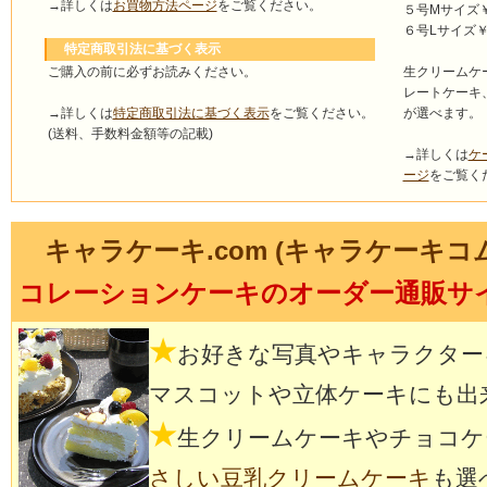
→詳しくは
お買物方法ページ
をご覧ください。
５号Mサイズ￥4
６号Lサイズ￥5
特定商取引法に基づく表示
ご購入の前に必ずお読みください。
生クリームケ
レートケーキ
→詳しくは
特定商取引法に基づく表示
をご覧ください。
が選べます。
(送料、手数料金額等の記載)
→詳しくは
ケ
ージ
をご覧く
キャラケーキ.com (キャラケーキコ
コレーションケーキのオーダー通販サ
★
お好きな写真やキャラクター
マスコットや立体ケーキにも出
★
生クリームケーキやチョコケ
さしい豆乳クリームケーキ
も選