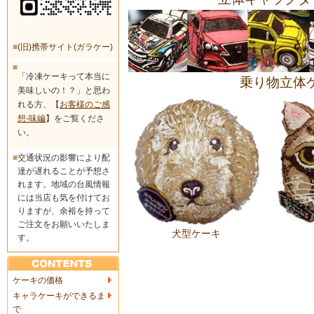
■
(旧)携帯サイト(ガラケー)
■
「冷凍ケーキって本当に
乗り物立体
美味しいの！？」と思わ
れる方、【
お客様のご感
想-味編
】をご覧くださ
い。
■
交通状況の影響により配
達が遅れることが予想さ
れます。地域の台風情報
には当店も気を付けてお
りますが、余裕を持って
ご注文をお願いいたしま
犬型ケーキ
す。
ケーキの価格
キャラケーキができるま
で