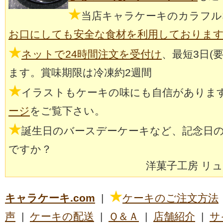
★
当店キャラケーキのカラフル
お口にしても安全な食材を利用しておりま
★
ネットで24時間注文を受付け
、最短3日(
ます。賞味期限は冷凍約2週間
★
イラストもケーキの味にも自信がありま
ージ
をご覧下さい。
★
誕生日のバースデーケーキなど、記念日
ですか？
洋菓子工房 リ
★
キャラケーキ.com
|
ケーキのご注文方法
声
|
ケーキの配送
|
Ｑ＆Ａ
|
店舗紹介
|
サ