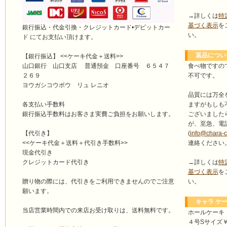
→詳しくは
特
基づく表示
を
銀行振込・代金引換・クレジットカード•デビットカー
い。
ド にてお支払い頂けます。
返品につい
【銀行振込】 <<ケーキ代金＋送料>>
食べ物ですの
山口銀行 山口支店 普通預金 口座番号 ６５４７
不可です。
２６９
ヨウガシコウボウ リュ レニオ
品質には万全
ますがもしも
各支払い手数料
ございました
銀行振込手数料はお客さま実費ご負担をお願いします。
が、至急、電
(
info@chara-
【代引き】
連絡ください
<<ケーキ代金＋送料＋代引き手数料>>
現金代引き
→詳しくは
特
クレジットカード代引き
基づく表示
を
い。
贈り物の際には、代引きをご利用できませんのでご注意
願います。
キャラ ケー
当店営業時間内での来店お受け取りは、送料無料です。
ホールケーキ
４号Sサイズ￥4