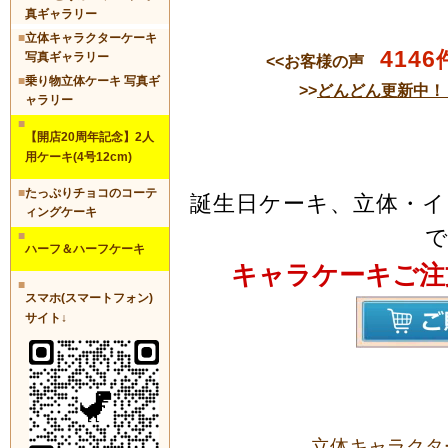
真ギャラリー
■
立体キャラクターケーキ
4146
写真ギャラリー
<<お客様の声
■
乗り物立体ケーキ 写真ギ
>>
どんどん更新中！
ャラリー
■
【開店20周年記念】2人
用ケーキ(4号12cm)
■
たっぷりチョコのコーテ
誕生日ケーキ、立体・
ィングケーキ
■
ハーフ＆ハーフケーキ
キャラケーキご注
■
スマホ(スマートフォン)
サイト↓
立体キャラクタ