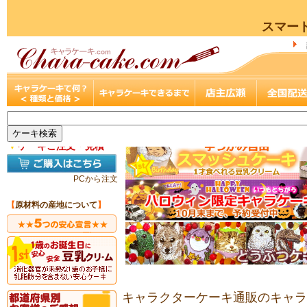
スマー
▼
ケーキご注文・見積
PCから注文
【
原材料の産地について
】
キャラクターケーキ通販のキャラケ