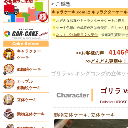
> ご感想
キャラケーキ.com は キャラクターケ
★
お好きな写真やキャラクターをケーキに描き、
★
ケーキ色彩に合成着色料は未使用。赤ちゃん
1
★
ネットで24時間注文を受付
、最短3日(要問合
4146
キャラクター
<<お客様の声
ケーキ
>>
どんどん更新中！
似顔絵ケーキ
ゴリラ vs キングコングの立体ケ
カップル
似顔絵ケーキ
ゴリラ 
立体ケーキ
Patissier HIROSE
乗物立体ケーキ
動物立体ケーキ
,
立体ケーキ