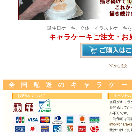
誕生日ケーキ、立体・イラストケーキを
キャラケーキご注文・お
PCから注文
全 国 配 送 の キ ャ ラ ケ ー
お支払いについて
キャンセル
当店がキャラ
を開始してか
ル不可です。
（制作前は電
info@chara-c
受けつけてお