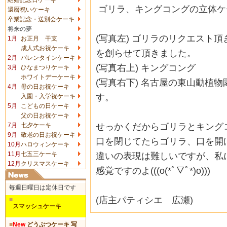
ゴリラ、キングコングの立体ケ
還暦祝いケーキ
卒業記念・送別会ケーキ
将来の夢
(写真左) ゴリラのリクエスト
1月
お正月 干支
成人式お祝ケーキ
を創らせて頂きました。
2月
バレンタインケーキ
(写真右上) キングコング
3月
ひなまつりケーキ
ホワイトデーケーキ
(写真右下) 名古屋の東山動植
4月
母の日お祝ケーキ
す。
入園・入学祝ケーキ
5月
こどもの日ケーキ
父の日お祝ケーキ
せっかくだからゴリラとキング
7月
七夕ケーキ
9月
敬老の日お祝ケーキ
口を閉じてたらゴリラ、口を開けて
10月
ハロウィンケーキ
違いの表現は難しいですが、私
11月
七五三ケーキ
12月
クリスマスケーキ
感覚ですのよ(((o(*ﾟ▽ﾟ*)o)))
毎週日曜日は定休日です
(店主パティシエ 広瀬)
■
スマッシュケーキ
■
New
どうぶつケーキ 写