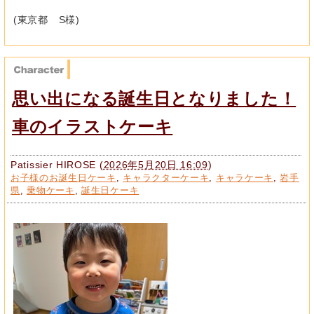
(東京都 S様)
思い出になる誕生日となりました！
車のイラストケーキ
Patissier HIROSE
(
2026年5月20日 16:09
)
お子様のお誕生日ケーキ
,
キャラクターケーキ
,
キャラケーキ
,
岩手
県
,
乗物ケーキ
,
誕生日ケーキ