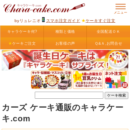
byリュレニオ
スマホ注文ガイド
★
ケーキすぐ注文
キャラケーキ何?
種類と価格
全国配送ＯＫ
★
ケーキご注文
お客様の声
Ｑ&Ａ,お問合せ
カーズ ケーキ通販のキャラケー
キ.com