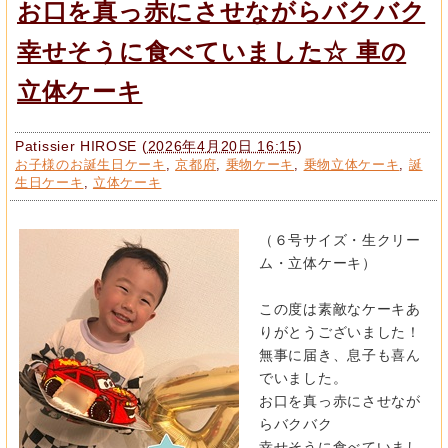
お口を真っ赤にさせながらバクバク
幸せそうに食べていました☆ 車の
立体ケーキ
Patissier HIROSE
(
2026年4月20日 16:15
)
お子様のお誕生日ケーキ
,
京都府
,
乗物ケーキ
,
乗物立体ケーキ
,
誕
生日ケーキ
,
立体ケーキ
（６号サイズ・生クリー
ム・立体ケーキ）
この度は素敵なケーキあ
りがとうございました！
無事に届き、息子も喜ん
でいました。
お口を真っ赤にさせなが
らバクバク
幸せそうに食べていまし