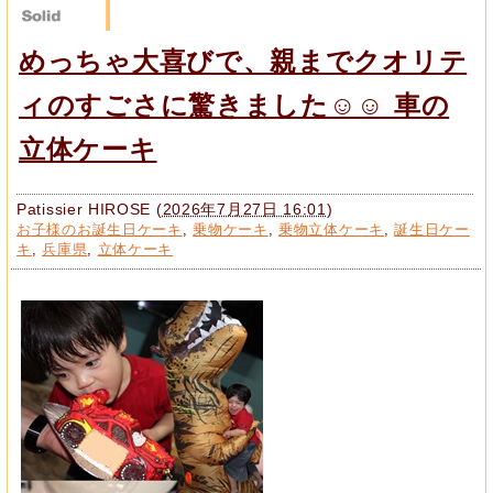
めっちゃ大喜びで、親までクオリテ
ィのすごさに驚きました☺️☺️ 車の
立体ケーキ
Patissier HIROSE
(
2026年7月27日 16:01
)
お子様のお誕生日ケーキ
,
乗物ケーキ
,
乗物立体ケーキ
,
誕生日ケー
キ
,
兵庫県
,
立体ケーキ