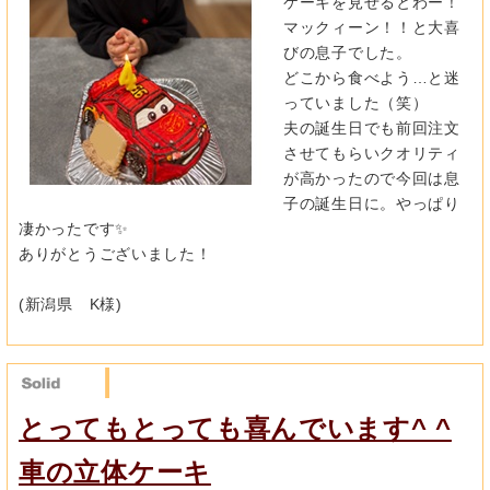
ケーキを見せるとわー！
マックィーン！！と大喜
びの息子でした。
どこから食べよう…と迷
っていました（笑）
夫の誕生日でも前回注文
させてもらいクオリティ
が高かったので今
回は息
子の誕生日に。やっぱり
凄かったです✨
ありがとうございました！
(新潟県 K様)
とってもとっても喜んでいます^ ^
車の立体ケーキ