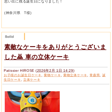
思い出に残る誕生日になりました！
(神奈川県 T様)
素敵なケーキをありがとうございま
した🙇 車の立体ケーキ
Patissier HIROSE
(
2026年2月 1日 14:29
)
お子様のお誕生日ケーキ
,
乗物ケーキ
,
乗物立体ケーキ
,
青森県
,
誕
生日ケーキ
,
立体ケーキ