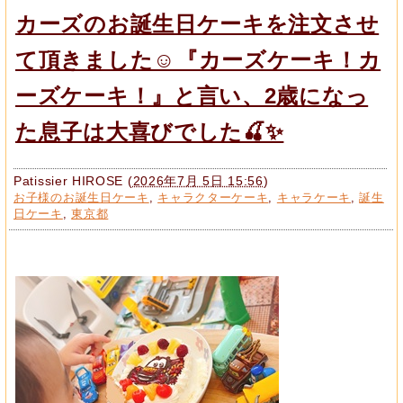
カーズのお誕生日ケーキを注文させ
て頂きました☺️『カーズケーキ！カ
ーズケーキ！』と言い、2歳になっ
た息子は大喜びでした🍒✨
Patissier HIROSE
(
2026年7月 5日 15:56
)
お子様のお誕生日ケーキ
,
キャラクターケーキ
,
キャラケーキ
,
誕生
日ケーキ
,
東京都