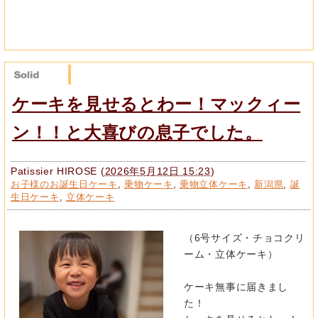
ケーキを見せるとわー！マックィー
ン！！と大喜びの息子でした。
Patissier HIROSE
(
2026年5月12日 15:23
)
お子様のお誕生日ケーキ
,
乗物ケーキ
,
乗物立体ケーキ
,
新潟県
,
誕
生日ケーキ
,
立体ケーキ
（6号サイズ・チョコクリ
ーム・立体ケーキ）
ケーキ無事に届きまし
た！