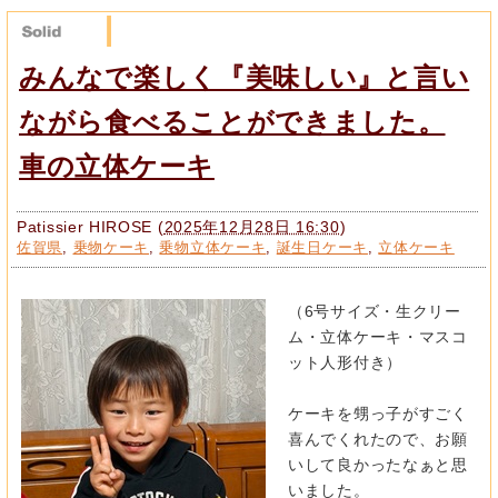
みんなで楽しく『美味しい』と言い
ながら食べることができました。
車の立体ケーキ
Patissier HIROSE
(
2025年12月28日 16:30
)
佐賀県
,
乗物ケーキ
,
乗物立体ケーキ
,
誕生日ケーキ
,
立体ケーキ
（6号サイズ・生クリー
ム・立体ケーキ・マスコ
ット人形付き）
ケーキを甥っ子がすごく
喜んでくれたので、
お願
いして良かったなぁと思
いました。