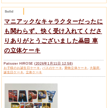
マニアックなキャラクターだったに
も関わらず、快く受け入れてくださ
りありがとうございました🙇🏻 車
の立体ケーキ
Patissier HIROSE
(
2026年1月11日 12:58
)
お子様のお誕生日ケーキ
,
バスのケーキ
,
乗物立体ケーキ
,
大阪府
,
誕生日ケーキ
,
立体ケーキ