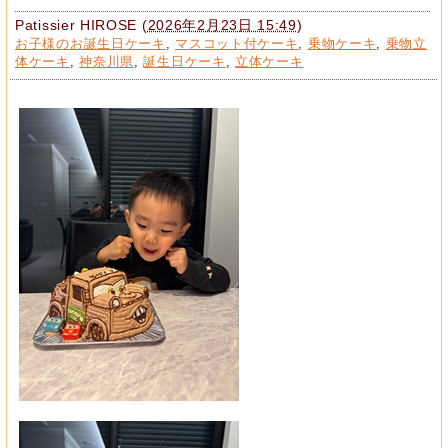
Patissier HIROSE
(
2026年2月23日 15:49
)
お子様のお誕生日ケーキ
,
マスコット付ケーキ
,
乗物ケーキ
,
乗物立
体ケーキ
,
神奈川県
,
誕生日ケーキ
,
立体ケーキ