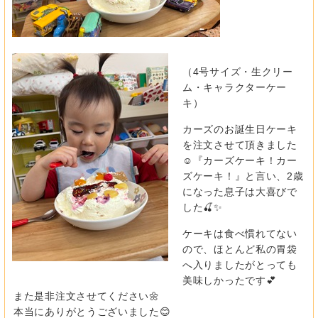
（4号サイズ・生クリー
ム・キャラクターケー
キ）
カーズのお誕生日ケーキ
を注文させて頂きました
☺️『カーズケー
キ！カー
ズケーキ！』と言い、2歳
になった息子は大喜びで
した🍒✨
ケーキは食べ慣れてない
ので、ほとんど私の胃袋
へ入りましたが
とっても
美味しかったです💕
また是非注文させてください🌼
本当にありがとうございました😊