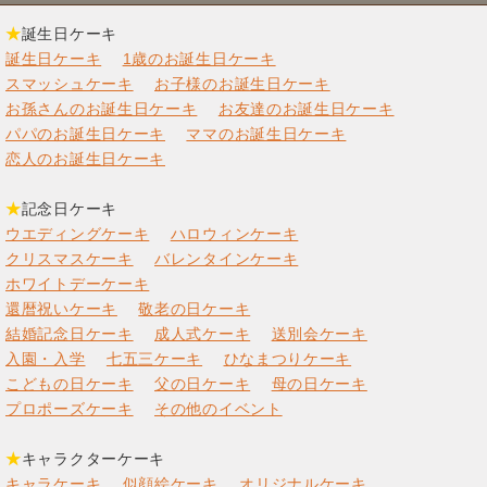
★
誕生日ケーキ
誕生日ケーキ
1歳のお誕生日ケーキ
スマッシュケーキ
お子様のお誕生日ケーキ
お孫さんのお誕生日ケーキ
お友達のお誕生日ケーキ
パパのお誕生日ケーキ
ママのお誕生日ケーキ
恋人のお誕生日ケーキ
★
記念日ケーキ
ウエディングケーキ
ハロウィンケーキ
クリスマスケーキ
バレンタインケーキ
ホワイトデーケーキ
還暦祝いケーキ
敬老の日ケーキ
結婚記念日ケーキ
成人式ケーキ
送別会ケーキ
入園・入学
七五三ケーキ
ひなまつりケーキ
こどもの日ケーキ
父の日ケーキ
母の日ケーキ
プロポーズケーキ
その他のイベント
★
キャラクターケーキ
キャラケーキ
似顔絵ケーキ
オリジナルケーキ