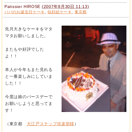
Patissier HIROSE
(
2007年8月30日 11:13
)
パパのお誕生日ケーキ
,
似顔絵ケーキ
,
東京都
先月大きなケーキをマタ
マタお願いしました。
またもや好評でした
よ！！
本人が今年もまた見れる
と一番楽しみにしていま
した！！
今度は娘のバースデーで
お願いしようと思ってま
す！
（東京都
大江戸ステップ倶楽部様
）