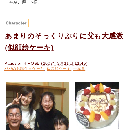
（神奈川県 S様）
あまりのそっくりぶりに父も大感激
(似顔絵ケーキ)
Patissier HIROSE
(
2007年3月11日 11:45
)
パパのお誕生日ケーキ
,
似顔絵ケーキ
,
千葉県