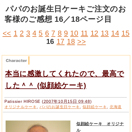
パパのお誕生日ケーキご注文のお
客様のご感想 16／18ページ目
<<
1
2
3
4
5
6
7
8
9
10
11
12
13
14
15
16
17
18
>>
本当に感激してくれたので、最高で
した＾＾ (似顔絵ケーキ)
Patissier HIROSE
(
2007年10月15日 09:48
)
オリジナルケーキ
,
パパのお誕生日ケーキ
,
似顔絵ケーキ
,
北海道
似顔絵ケーキ オリジナ
ル