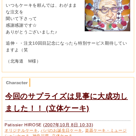
いつもケーキを頼んでは、わがまま
な注文を
聞いて下さって
感謝感謝です☆
ありがとうございました♪
追伸・・注文10回目記念になったら特別サービス期待してい
ますよ（笑
（北海道 M様）
今回のサプライズは見事に大成功し
ました！！ (立体ケーキ)
Patissier HIROSE
(
2007年10月 8日 10:33
)
オリジナルケーキ
,
パパのお誕生日ケーキ
,
楽器ケーキ・ミュージ
シャンケーキ
,
神奈川県
,
立体ケーキ