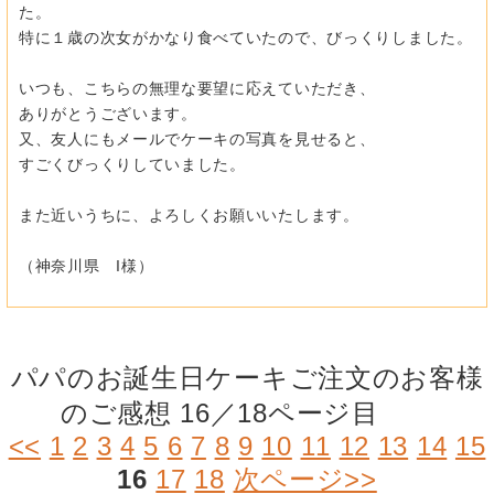
た。
特に１歳の次女がかなり食べていたので、びっくりしました。
いつも、こちらの無理な要望に応えていただき、
ありがとうございます。
又、友人にもメールでケーキの写真を見せると、
すごくびっくりしていました。
また近いうちに、よろしくお願いいたします。
（神奈川県 I様）
パパのお誕生日ケーキご注文のお客様
のご感想 16／18ページ目
<<
1
2
3
4
5
6
7
8
9
10
11
12
13
14
15
16
17
18
次ページ>>