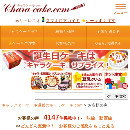
byリュレニオ
スマホ注文ガイド
★
ケーキすぐ注文
キャラケーキ何?
種類と価格
全国配送ＯＫ
★
ケーキご注文
お客様の声
Ｑ&Ａ,お問合せ
キャラクターケーキ通販のキャラケーキ.com
> お客様の声
4147
お客様の声
件掲載中！
-
味編
動画編
>>
どんどん更新中！ お客様のご感想をもっと見る