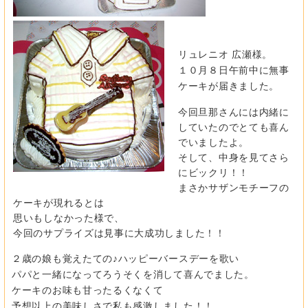
リュレニオ 広瀬様。
１０月８日午前中に無事
ケーキが届きました。
今回旦那さんには内緒に
していたのでとても喜ん
でいましたよ。
そして、中身を見てさら
にビックリ！！
まさかサザンモチーフの
ケーキが現れるとは
思いもしなかった様で、
今回のサプライズは見事に大成功しました！！
２歳の娘も覚えたての♪ハッピーバースデーを歌い
パパと一緒になってろうそくを消して喜んでました。
ケーキのお味も甘ったるくなくて
予想以上の美味しさで私も感激しました！！