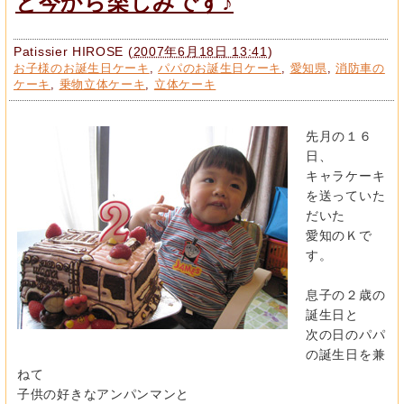
と今から楽しみです♪
Patissier HIROSE
(
2007年6月18日 13:41
)
お子様のお誕生日ケーキ
,
パパのお誕生日ケーキ
,
愛知県
,
消防車の
ケーキ
,
乗物立体ケーキ
,
立体ケーキ
先月の１６
日、
キャラケーキ
を送っていた
だいた
愛知のＫで
す。
息子の２歳の
誕生日と
次の日のパパ
の誕生日を兼
ねて
子供の好きなアンパンマンと