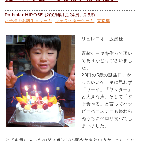
Patissier HIROSE
(
2009年1月24日 10:56
)
お子様のお誕生日ケーキ
,
キャラクターケーキ
,
東京都
リュレニオ 広瀬様
素敵ケーキを作って頂い
てありがとうございまし
た。
23日の5歳の誕生日、か
っこいいケーキに思わず
「ワーイ」「ヤッター」
と大きな声、そして「す
ぐ食べる」と言ってハッ
ピーバースデーも終わら
ぬうちにペロリ食べてし
まいました。
とても気に入ったのがスポンジの爽やかさというかしつこくな