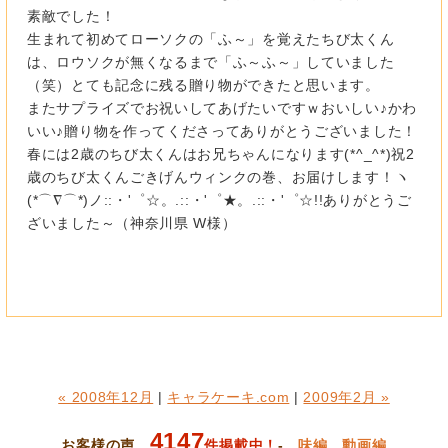
素敵でした！
生まれて初めてローソクの「ふ～」を覚えたちび太くん
は、ロウソクが無くなるまで「ふ～ふ～」していました
（笑）とても記念に残る贈り物ができたと思います。
またサプライズでお祝いしてあげたいですｗおいしい♪かわ
いい♪贈り物を作ってくださってありがとうございました！
春には2歳のちび太くんはお兄ちゃんになります(*^_^*)祝2
歳のちび太くんごきげんウィンクの巻、お届けします！ヽ
(*⌒∇⌒*)ノ::・'゜☆。.::・'゜★。.::・'゜☆!!ありがとうご
ざいました～（神奈川県 W様）
« 2008年12月
|
キャラケーキ.com
|
2009年2月 »
4147
お客様の声
件掲載中！
-
味編
動画編