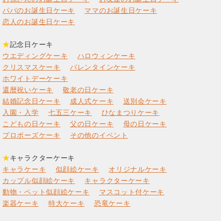
パパのお誕生日ケーキ
ママのお誕生日ケーキ
恋人のお誕生日ケーキ
★
記念日ケーキ
ウエディングケーキ
ハロウィンケーキ
クリスマスケーキ
バレンタインケーキ
ホワイトデーケーキ
還暦祝いケーキ
敬老の日ケーキ
結婚記念日ケーキ
成人式ケーキ
送別会ケーキ
入園・入学
七五三ケーキ
ひなまつりケーキ
こどもの日ケーキ
父の日ケーキ
母の日ケーキ
プロポーズケーキ
その他のイベント
★
キャラクターケーキ
キャラケーキ
似顔絵ケーキ
オリジナルケーキ
カップル似顔絵ケーキ
キャラクターケーキ
動物・ペット似顔絵ケーキ
マスコット付ケーキ
楽器ケーキ
特大ケーキ
恐竜ケーキ