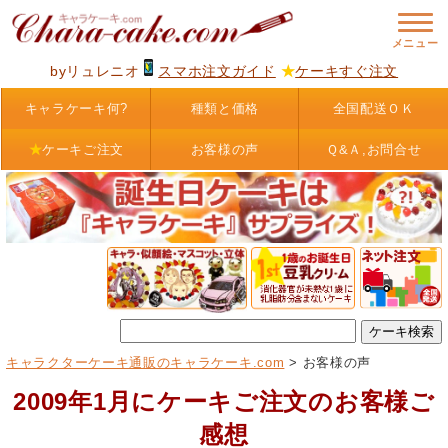
byリュレニオ
スマホ注文ガイド
★
ケーキすぐ注文
キャラケーキ何?
種類と価格
全国配送ＯＫ
★
ケーキご注文
お客様の声
Ｑ&Ａ,お問合せ
キャラクターケーキ通販のキャラケーキ.com
> お客様の声
2009年1月にケーキご注文のお客様ご
感想