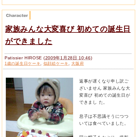
家族みんな大変喜び 初めての誕生日
ができました
Patissier HIROSE
(
2009年1月28日 10:46
)
1歳の誕生日ケーキ
,
似顔絵ケーキ
,
大阪府
返事が遅くなり申し訳ご
ざいません 家族みんな大
変喜び 初めての誕生日が
できまし た。
息子は不思議そうにつつ
いては食べていました。