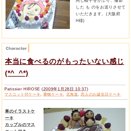
同じ帽子をかぶり、撮影
した も のをお送りさせて
いただきます。(大阪府
H様)
本当に食べるのがもったいない感じ
(*^_^*)
Patissier HIROSE
(
2009年1月28日 10:37
)
マスコット付ケーキ
,
乗物ケーキ
,
北海道
,
恋人のお誕生日ケーキ
車のイラストケ
ーキ
カップルのマス