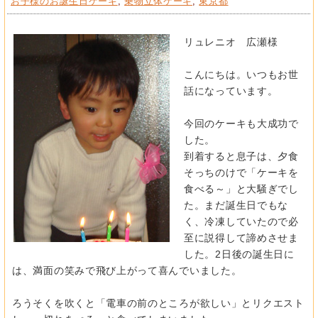
お子様のお誕生日ケーキ
,
乗物立体ケーキ
,
東京都
リュレニオ 広瀬様
こんにちは。いつもお世
話になっています。
今回のケーキも大成功で
した。
到着すると息子は、夕食
そっちのけで「ケーキを
食べる～」と大騒ぎでし
た。まだ誕生日でもな
く、冷凍していたので必
至に説得して諦めさせま
した。2日後の誕生日に
は、満面の笑みで飛び上がって喜んでいました。
ろうそくを吹くと「電車の前のところが欲しい」とリクエスト