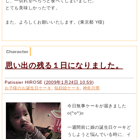
し、一切れをぺろっと食べてしまいました。
とても美味しかったです。
また、よろしくお願いいたします。(東京都 Y様)
思い出の残る１日になりました。
Patissier HIROSE
(
2009年1月24日 10:59
)
お子様のお誕生日ケーキ
,
似顔絵ケーキ
,
神奈川県
今日無事ケーキが届きました
o(^o^)o
一週間前に娘の誕生日ケーキど
うしようと悩んでいる時に、イ