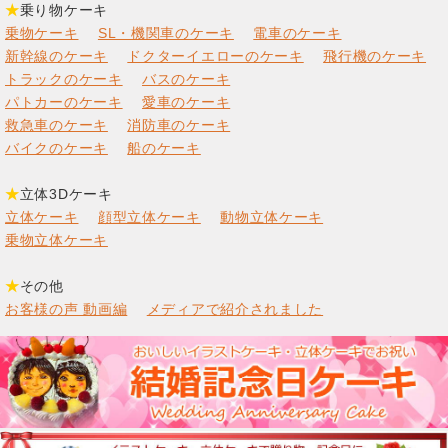
★
乗り物ケーキ
乗物ケーキ
SL・機関車のケーキ
電車のケーキ
新幹線のケーキ
ドクターイエローのケーキ
飛行機のケーキ
トラックのケーキ
バスのケーキ
パトカーのケーキ
愛車のケーキ
救急車のケーキ
消防車のケーキ
バイクのケーキ
船のケーキ
★
立体3Dケーキ
立体ケーキ
顔型立体ケーキ
動物立体ケーキ
乗物立体ケーキ
★
その他
お客様の声 動画編
メディアで紹介されました