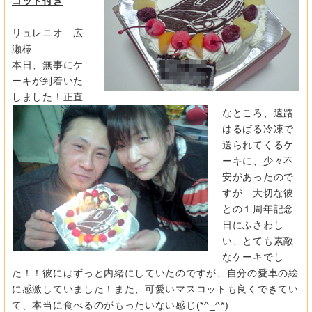
コット付き
リュレニオ 広
瀬様
本日、無事にケ
ーキが到着いた
しました！正直
なところ、遠路
はるばる冷凍で
送られてくるケ
ーキに、少々不
安があったので
すが…大切な彼
との１周年記念
日にふさわし
い、とても素敵
なケーキでし
た！！彼にはずっと内緒にしていたのですが、自分の愛車の絵
に感激していました！また、可愛いマスコットも良くできてい
て、本当に食べるのがもったいない感じ(*^_^*)