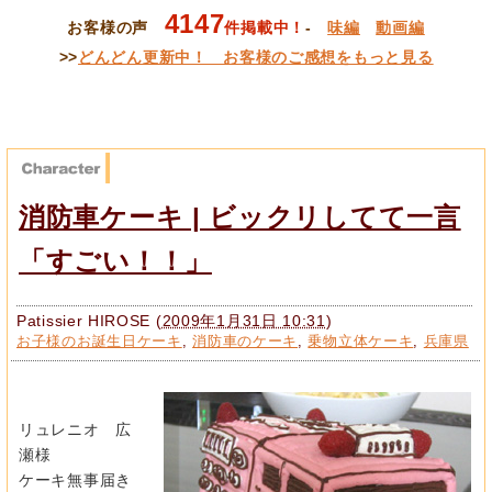
4147
お客様の声
件掲載中！
-
味編
動画編
>>
どんどん更新中！ お客様のご感想をもっと見る
消防車ケーキ | ビックリしてて一言
「すごい！！」
Patissier HIROSE
(
2009年1月31日 10:31
)
お子様のお誕生日ケーキ
,
消防車のケーキ
,
乗物立体ケーキ
,
兵庫県
リュレニオ 広
瀬様
ケーキ無事届き