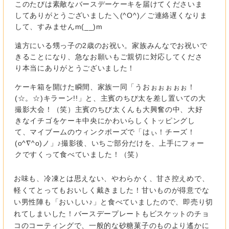
このたびは素敵なバースデーケーキを届けてくださいま
してありがとうございました＼(^O^)／ご連絡遅くなりま
して、すみませんm(__)m
遠方にいる甥っ子の2歳のお祝い。家族みんなでお祝いで
きることになり、急なお願いもご親切に対応してくださ
り本当にありがとうございました！
ケーキ箱を開けた瞬間、家族一同「うおぉぉぉぉぉ！
(☆。☆)キラーン!!」と、主賓のちび太を差し置いての大
撮影大会！（笑）主賓のちび太くんも大興奮の中、大好
きなイチゴをケーキ中央にかわいらしくトッピングし
て、マイブームのウィンクポーズで「はぃ！チーズ！
(o^∇^o)ノ」♪撮影後、いちご部分だけを、上手にフォー
クですくって食べていました！（笑）
お味も、冷凍とは思えない、やわらかく、甘さ控えめで、
軽くてとってもおいしく戴きました！甘いものが得意でな
い男性陣も「おいしい♪」と食べていましたので、即売り切
れてしまいした！バースデープレートもビスケットのチョ
コのコーティングで、一般的な砂糖菓子のものより遙かに