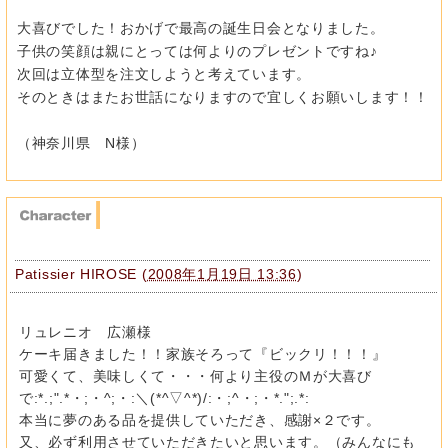
大喜びでした！おかげで最高の誕生日会となりました。
子供の笑顔は親にとっては何よりのプレゼントですね♪
次回は立体型を注文しようと考えています。
そのときはまたお世話になりますので宜しくお願いします！！
（神奈川県 N様）
Patissier HIROSE
(
2008年1月19日 13:36
)
リュレニオ 広瀬様
ケーキ届きました！！家族そろって『ビックリ！！！』
可愛くて、美味しくて・・・何より主役のＭが大喜び
で:*.;".*・;・^;・:＼(*^▽^*)/:・;^・;・*.";.*:
本当に夢のある品を提供していただき、感謝×２です。
又、必ず利用させていただきたいと思います。（みんなにも