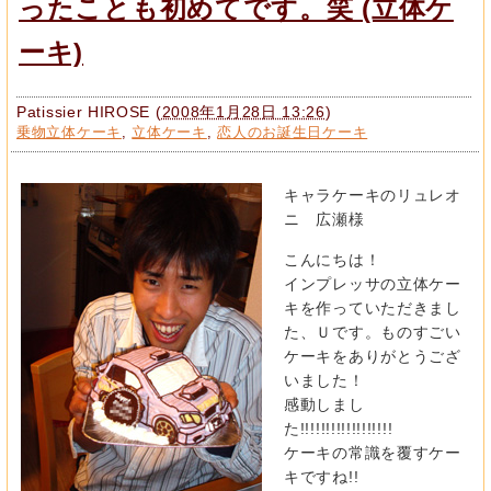
ったことも初めてです。笑 (立体ケ
ーキ)
Patissier HIROSE
(
2008年1月28日 13:26
)
乗物立体ケーキ
,
立体ケーキ
,
恋人のお誕生日ケーキ
キャラケーキのリュレオ
ニ 広瀬様
こんにちは！
インプレッサの立体ケー
キを作っていただきまし
た、Ｕです。ものすごい
ケーキをありがとうござ
いました！
感動しまし
た!!!!!!!!!!!!!!!!!!
ケーキの常識を覆すケー
キですね!!