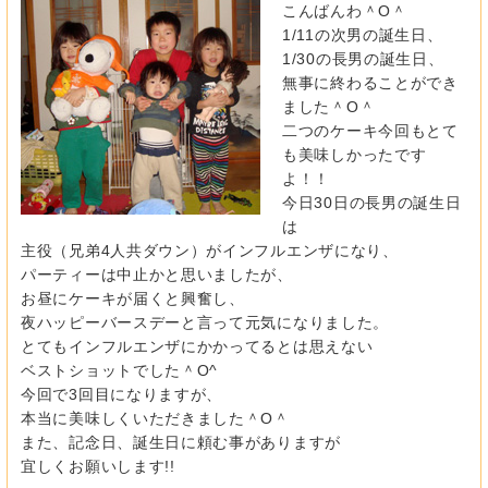
こんばんわ＾O＾
1/11の次男の誕生日、
1/30の長男の誕生日、
無事に終わることができ
ました＾O＾
二つのケーキ今回もとて
も美味しかったです
よ！！
今日30日の長男の誕生日
は
主役（兄弟4人共ダウン）がインフルエンザになり、
パーティーは中止かと思いましたが、
お昼にケーキが届くと興奮し、
夜ハッピーバースデーと言って元気になりました。
とてもインフルエンザにかかってるとは思えない
ベストショットでした＾O^
今回で3回目になりますが、
本当に美味しくいただきました＾O＾
また、記念日、誕生日に頼む事がありますが
宜しくお願いします!!