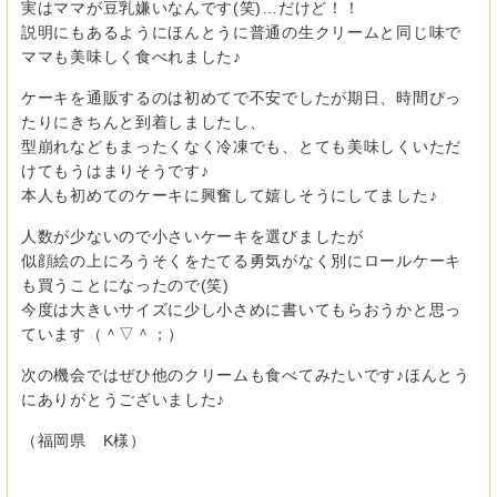
実はママが豆乳嫌いなんです(笑)…だけど！！
説明にもあるようにほんとうに普通の生クリームと同じ味で
ママも美味しく食べれました♪
ケーキを通販するのは初めてで不安でしたが期日、時間ぴっ
たりにきちんと到着しましたし、
型崩れなどもまったくなく冷凍でも、とても美味しくいただ
けてもうはまりそうです♪
本人も初めてのケーキに興奮して嬉しそうにしてました♪
人数が少ないので小さいケーキを選びましたが
似顔絵の上にろうそくをたてる勇気がなく別にロールケーキ
も買うことになったので(笑)
今度は大きいサイズに少し小さめに書いてもらおうかと思っ
ています（＾▽＾；）
次の機会ではぜひ他のクリームも食べてみたいです♪ほんとう
にありがとうございました♪
（福岡県 K様）