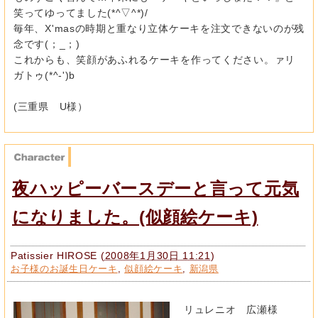
笑ってゆってました(*^▽^*)/
毎年、X'masの時期と重なり立体ケーキを注文できないのが残
念です(；_；)
これからも、笑顔があふれるケーキを作ってください。ァリ
ガトゥ(*^-')b
(三重県 U様）
夜ハッピーバースデーと言って元気
になりました。(似顔絵ケーキ)
Patissier HIROSE
(
2008年1月30日 11:21
)
お子様のお誕生日ケーキ
,
似顔絵ケーキ
,
新潟県
リュレニオ 広瀬様