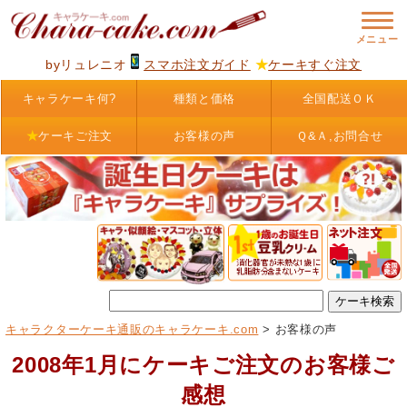
byリュレニオ
スマホ注文ガイド
★
ケーキすぐ注文
キャラケーキ何?
種類と価格
全国配送ＯＫ
★
ケーキご注文
お客様の声
Ｑ&Ａ,お問合せ
キャラクターケーキ通販のキャラケーキ.com
> お客様の声
2008年1月にケーキご注文のお客様ご
感想