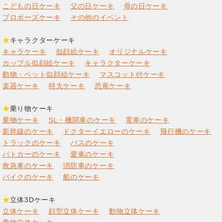
こどもの日ケーキ
父の日ケーキ
母の日ケーキ
プロポーズケーキ
その他のイベント
★
キャラクターケーキ
キャラケーキ
似顔絵ケーキ
オリジナルケーキ
カップル似顔絵ケーキ
キャラクターケーキ
動物・ペット似顔絵ケーキ
マスコット付ケーキ
楽器ケーキ
特大ケーキ
恐竜ケーキ
★
乗り物ケーキ
乗物ケーキ
SL・機関車のケーキ
電車のケーキ
新幹線のケーキ
ドクターイエローのケーキ
飛行機のケーキ
トラックのケーキ
バスのケーキ
パトカーのケーキ
愛車のケーキ
救急車のケーキ
消防車のケーキ
バイクのケーキ
船のケーキ
★
立体3Dケーキ
立体ケーキ
顔型立体ケーキ
動物立体ケーキ