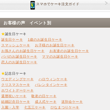
スマホでケーキ注文ガイド
お客様の声 イベント別
★
誕生日ケーキ
誕生日ケーキ
1歳のお誕生日ケーキ
スマッシュケーキ
お子様のお誕生日ケーキ
お孫さんのお誕生日ケーキ
お友達のお誕生日ケーキ
パパのお誕生日ケーキ
ママのお誕生日ケーキ
恋人のお誕生日ケーキ
★
記念日ケーキ
ウエディングケーキ
ハロウィンケーキ
クリスマスケーキ
バレンタインケーキ
ホワイトデーケーキ
還暦祝いケーキ
敬老の日ケーキ
結婚記念日ケーキ
成人式ケーキ
送別会ケーキ
入園・入学
七五三ケーキ
ひなまつりケーキ