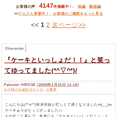
4147
お客様の声
件掲載中！
-
味編
動画編
>>
どんどん更新中！ お客様のご感想をもっと見る
<<
1
2
次ページ>>
『ケーキといっしょだ！！』と笑っ
てゆってました(*^▽^*)/
Patissier HIROSE
(
2008年1月31日 11:18
)
お子様のお誕生日ケーキ
,
三重県
こんにちは(*^o^*)年末年始と忙しくて遅くなりましたm(__)m
ケーキぁりがとぅござぃました♪♪
ものすごく喜んで…年末にも『ケーキといっしょだ！！』と