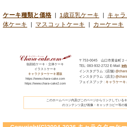
ケーキ種類と価格
|
1歳豆乳ケーキ
|
キャラ
体ケーキ
|
マスコットケーキ
|
カーケーキ
〒753-0045 山口市黄金町２
似顔絵ケーキ・立体ケーキ
TEL: 083-932-2722
E-Mail:
in
イラストケーキ
インスタグラム : (店舗)
@chara
キャラクターケーキ通販
インスタグラム : (店主)
@chara
https://www.chara-cake.com
フェイスブック :
キャラケーキ.com
https://www.chara-cake2.com
このホームページ内及びこのページからリンクしているキャ
のコンテンツ及び画像・キャッチコピー等の
Copyright(C)2004-2026
キャラクターケーキの