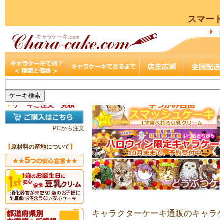
スマー
▼
ケーキご注文・見積
PCから注文
【
原材料の産地について
】
キャラクターケーキ通販のキャラケ