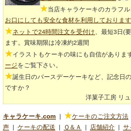
★
当店キャラケーキのカラフル
お口にしても安全な食材を利用しておりま
★
ネットで24時間注文を受付け
、最短3日(
ます。賞味期限は冷凍約2週間
★
イラストもケーキの味にも自信がありま
ージ
をご覧下さい。
★
誕生日のバースデーケーキなど、記念日
ですか？
洋菓子工房 リ
★
キャラケーキ.com
|
ケーキのご注文方法
声
|
ケーキの配送
|
Ｑ＆Ａ
|
店舗紹介
|
サ