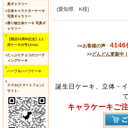
真ギャラリー
(愛知県 K様)
■
立体キャラクターケーキ
写真ギャラリー
■
乗り物立体ケーキ 写真ギ
ャラリー
■
【開店20周年記念】2人
4146
用ケーキ(4号12cm)
<<お客様の声
>>
どんどん更新中
■
たっぷりチョコのコーテ
ィングケーキ
■
ハーフ＆ハーフケーキ
■
誕生日ケーキ、立体・
スマホ(スマートフォン)
サイト↓
キャラケーキご