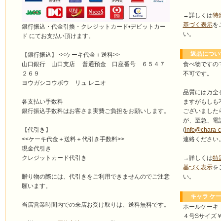
→詳しくは
特
基づく表示
を
銀行振込・代金引換・クレジットカード•デビットカー
い。
ド にてお支払い頂けます。
返品につい
【銀行振込】 <<ケーキ代金＋送料>>
食べ物ですの
山口銀行 山口支店 普通預金 口座番号 ６５４７
不可です。
２６９
ヨウガシコウボウ リュ レニオ
品質には万全
ますがもしも
各支払い手数料
ございました
銀行振込手数料はお客さま実費ご負担をお願いします。
が、至急、電
(
info@chara-
【代引き】
連絡ください
<<ケーキ代金＋送料＋代引き手数料>>
現金代引き
→詳しくは
特
クレジットカード代引き
基づく表示
を
い。
贈り物の際には、代引きをご利用できませんのでご注意
願います。
キャラ ケー
当店営業時間内での来店お受け取りは、送料無料です。
ホールケーキ
４号Sサイズ￥4