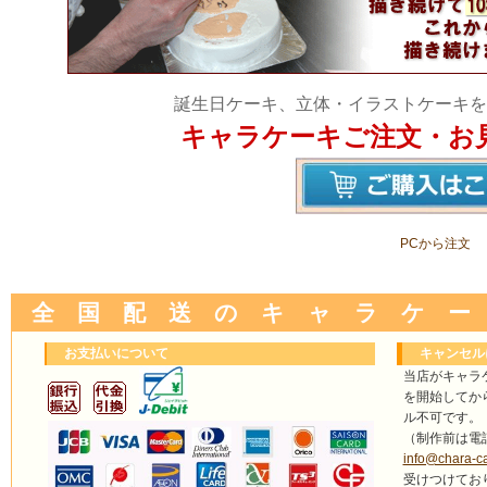
誕生日ケーキ、立体・イラストケーキを
キャラケーキご注文・お
PCから注文
全 国 配 送 の キ ャ ラ ケ ー
お支払いについて
キャンセル
当店がキャラ
を開始してか
ル不可です。
（制作前は電
info@chara-c
受けつけてお