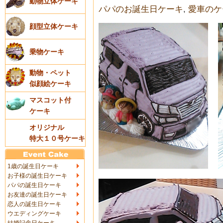
動物立体ケーキ
パパのお誕生日ケーキ
,
愛車のケ
顔型立体ケーキ
乗物ケーキ
動物・ペット
似顔絵ケーキ
マスコット付
ケーキ
オリジナル
特大１０号ケーキ
1歳の誕生日ケーキ
お子様の誕生日ケーキ
パパの誕生日ケーキ
お友達の誕生日ケーキ
恋人の誕生日ケーキ
ウエディングケーキ
結婚記念日ケーキ