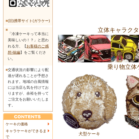
■
(旧)携帯サイト(ガラケー)
立体キャラクタ
■
「冷凍ケーキって本当に
美味しいの！？」と思わ
れる方、【
お客様のご感
想-味編
】をご覧くださ
い。
乗り物立体
■
交通状況の影響により配
達が遅れることが予想さ
れます。地域の台風情報
には当店も気を付けてお
りますが、余裕を持って
ご注文をお願いいたしま
す。
ケーキの価格
キャラケーキができるま
犬型ケーキ
で