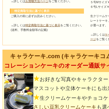
→詳しくは
お買物方法ページ
をご覧ください。
５号Mサイズ￥4
６号Lサイズ￥5
特定商取引法に基づく表示
ご購入の前に必ずお読みください。
生クリームケ
レートケーキ
→詳しくは
特定商取引法に基づく表示
をご覧ください。
が選べます。
(送料、手数料金額等の記載)
→詳しくは
ケ
ージ
をご覧く
キャラケーキ.com (キャラケーキコ
コレーションケーキのオーダー通販サ
★
お好きな写真やキャラクター
マスコットや立体ケーキにも出
★
生クリームケーキやチョコケ
さしい豆乳クリームケーキ
も選