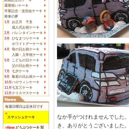
還暦祝いケーキ
卒業記念・送別会ケーキ
将来の夢
1月
お正月 干支
成人式お祝ケーキ
2月
バレンタインケーキ
3月
ひなまつりケーキ
ホワイトデーケーキ
4月
母の日お祝ケーキ
入園・入学祝ケーキ
5月
こどもの日ケーキ
父の日お祝ケーキ
7月
七夕ケーキ
9月
敬老の日お祝ケーキ
10月
ハロウィンケーキ
11月
七五三ケーキ
12月
クリスマスケーキ
毎週日曜日は定休日です
■
なか手がつけれませんでした
スマッシュケーキ
き、ありがとうございました
■
New
どうぶつケーキ 写