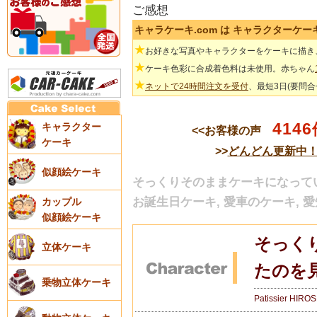
ご感想
キャラケーキ.com は キャラクターケ
★
お好きな写真やキャラクターをケーキに描き
★
ケーキ色彩に合成着色料は未使用。赤ちゃん
★
ネットで24時間注文を受付
、最短3日(要問
4146
キャラクター
<<お客様の声
ケーキ
>>
どんどん更新中
似顔絵ケーキ
そっくりそのままケーキになってい
お誕生日ケーキ, 愛車のケーキ, 愛
カップル
似顔絵ケーキ
そっく
立体ケーキ
たのを
乗物立体ケーキ
Patissier HIRO