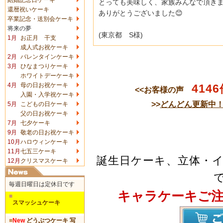
とっても美味しく、家族みんなで頂き
還暦祝いケーキ
ありがとうございました😊
卒業記念・送別会ケーキ
将来の夢
(東京都 S様)
1月
お正月 干支
成人式お祝ケーキ
2月
バレンタインケーキ
3月
ひなまつりケーキ
ホワイトデーケーキ
4月
母の日お祝ケーキ
4146
<<お客様の声
入園・入学祝ケーキ
>>
どんどん更新中
5月
こどもの日ケーキ
父の日お祝ケーキ
7月
七夕ケーキ
9月
敬老の日お祝ケーキ
10月
ハロウィンケーキ
11月
七五三ケーキ
誕生日ケーキ、立体・
12月
クリスマスケーキ
毎週日曜日は定休日です
キャラケーキご
■
スマッシュケーキ
■
New
どうぶつケーキ 写