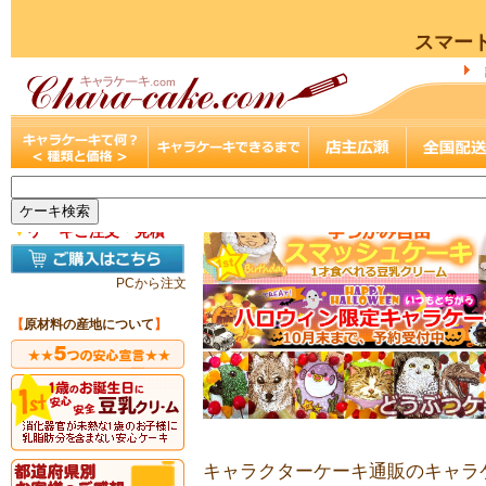
スマー
▼
ケーキご注文・見積
PCから注文
【
原材料の産地について
】
キャラクターケーキ通販のキャラケ