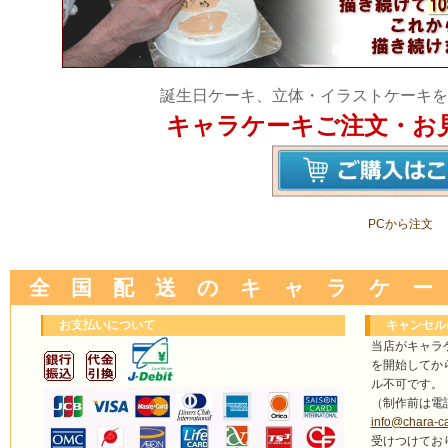
誕生日ケーキ、立体・イラストケーキを
キャラケーキご注文・お
PCから注文
全 国 配 送 の キ ャ ラ ケ ー
お支払いについて
キャンセル
当店がキャラ
を開始してか
ル不可です。
（制作前は電
info@chara-c
受けつけてお