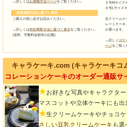
→詳しくは
お買物方法ページ
をご覧ください。
５号Mサイズ￥4
６号Lサイズ￥5
特定商取引法に基づく表示
ご購入の前に必ずお読みください。
生クリームケ
レートケーキ
→詳しくは
特定商取引法に基づく表示
をご覧ください。
が選べます。
(送料、手数料金額等の記載)
→詳しくは
ケ
ージ
をご覧く
キャラケーキ.com (キャラケーキコ
コレーションケーキのオーダー通販サ
★
お好きな写真やキャラクター
マスコットや立体ケーキにも出
★
生クリームケーキやチョコケ
さしい豆乳クリームケーキ
も選