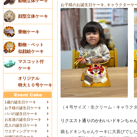
動物立体ケーキ
お子様のお誕生日ケーキ
,
キャラクターケ
顔型立体ケーキ
乗物ケーキ
動物・ペット
似顔絵ケーキ
マスコット付
ケーキ
オリジナル
特大１０号ケーキ
1歳の誕生日ケーキ
（４号サイズ・生クリーム・キャラク
お子様の誕生日ケーキ
パパの誕生日ケーキ
お友達の誕生日ケーキ
リクエスト通りのかわいいドキンちゃ
恋人の誕生日ケーキ
娘もドキンちゃんケーキに大喜びでした
ウエディングケーキ
結婚記念日ケーキ