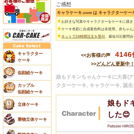
ご感想
キャラケーキ.com は キャラクターケ
★
お好きな写真やキャラクターをケーキに描き
★
ケーキ色彩に合成着色料は未使用。赤ちゃん
★
ネットで24時間注文を受付
、最短3日(要問
4146
キャラクター
<<お客様の声
ケーキ
>>
どんどん更新中
似顔絵ケーキ
娘もドキンちゃんケーキに大喜びでし
クターケーキ, キャラケーキ, 誕生
カップル
似顔絵ケーキ
娘もド
立体ケーキ
した😊
乗物立体ケーキ
Patissier HIRO