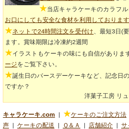
★
当店キャラケーキのカラフル
お口にしても安全な食材を利用しておりま
★
ネットで24時間注文を受付け
、最短3日(
ます。賞味期限は冷凍約2週間
★
イラストもケーキの味にも自信がありま
ージ
をご覧下さい。
★
誕生日のバースデーケーキなど、記念日
ですか？
洋菓子工房 リ
★
キャラケーキ.com
|
ケーキのご注文方法
声
|
ケーキの配送
|
Ｑ＆Ａ
|
店舗紹介
|
サ