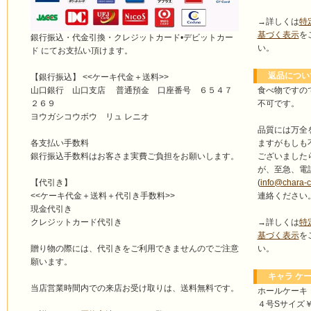
→詳しくは
特
基づく表示
を
銀行振込・代金引換・クレジットカード•デビットカー
い。
ド にてお支払い頂けます。
返品につい
【銀行振込】 <<ケーキ代金＋送料>>
食べ物ですの
山口銀行 山口支店 普通預金 口座番号 ６５４７
不可です。
２６９
ヨウガシコウボウ リュ レニオ
品質には万全
ますがもしも
各支払い手数料
ございました
銀行振込手数料はお客さま実費ご負担をお願いします。
が、至急、電
(
info@chara-
【代引き】
連絡ください
<<ケーキ代金＋送料＋代引き手数料>>
現金代引き
→詳しくは
特
クレジットカード代引き
基づく表示
を
い。
贈り物の際には、代引きをご利用できませんのでご注意
願います。
キャラ ケー
当店営業時間内での来店お受け取りは、送料無料です。
ホールケーキ
４号Sサイズ￥4