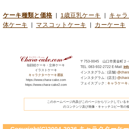
ケーキ種類と価格
|
1歳豆乳ケーキ
|
キャラ
体ケーキ
|
マスコットケーキ
|
カーケーキ
〒753-0045 山口市黄金町２
似顔絵ケーキ・立体ケーキ
TEL: 083-932-2722
E-Mail:
in
イラストケーキ
インスタグラム : (店舗)
@chara
キャラクターケーキ通販
インスタグラム : (店主)
@chara
https://www.chara-cake.com
フェイスブック :
キャラケーキ.com
https://www.chara-cake2.com
このホームページ内及びこのページからリンクしているキャ
のコンテンツ及び画像・キャッチコピー等の
Copyright(C)2004-2026
キャラクターケーキの