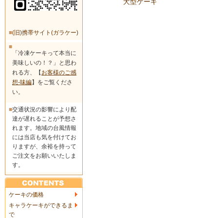
犬型ケーキ
■
(旧)携帯サイト(ガラケー)
■
「冷凍ケーキって本当に
美味しいの！？」と思わ
れる方、【
お客様のご感
想-味編
】をご覧くださ
い。
■
交通状況の影響により配
達が遅れることが予想さ
れます。地域の台風情報
には当店も気を付けてお
りますが、余裕を持って
ご注文をお願いいたしま
す。
ケーキの価格
キャラケーキができるま
で