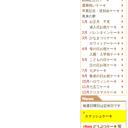
還暦祝いケーキ
卒業記念・送別会ケーキ
将来の夢
1月
お正月 干支
成人式お祝ケーキ
2月
バレンタインケーキ
3月
ひなまつりケーキ
ホワイトデーケーキ
4月
母の日お祝ケーキ
入園・入学祝ケーキ
5月
こどもの日ケーキ
父の日お祝ケーキ
7月
七夕ケーキ
9月
敬老の日お祝ケーキ
10月
ハロウィンケーキ
11月
七五三ケーキ
12月
クリスマスケーキ
毎週日曜日は定休日です
■
スマッシュケーキ
■
New
どうぶつケーキ 写