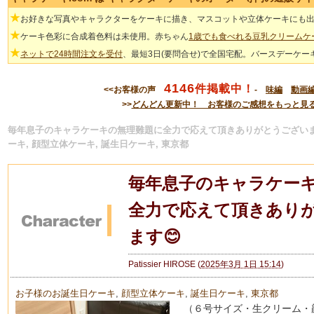
★
お好きな写真やキャラクターをケーキに描き、マスコットや立体ケーキにも
★
ケーキ色彩に合成着色料は未使用。赤ちゃん
1歳でも食べれる豆乳クリームケ
★
ネットで24時間注文を受付
、最短3日(要問合せ)で全国宅配。バースデーケー
4146
件掲載中！
<<お客様の声
-
味編
動画
>>
どんどん更新中！ お客様のご感想をもっと見
毎年息子のキャラケーキの無理難題に全力で応えて頂きありがとうございます
ーキ, 顔型立体ケーキ, 誕生日ケーキ, 東京都
毎年息子のキャラケー
全力で応えて頂きあり
ます😊
Patissier HIROSE
(
2025年3月 1日 15:14
)
お子様のお誕生日ケーキ
,
顔型立体ケーキ
,
誕生日ケーキ
,
東京都
（６号サイズ・生クリーム・