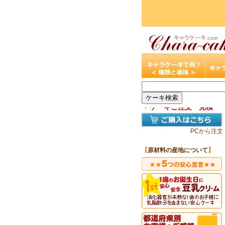
▼
ケーキご注文・見積
PCから注文
【
原材料の産地について
】