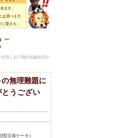
出来ます。
ーキ
選べます。
キに驚きを。
編
>>
る
😊 | お子様のお誕生日ケ
キの無理難題に
がとうござい
顔型立体ケーキ）