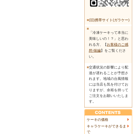
■
(旧)携帯サイト(ガラケー)
■
「冷凍ケーキって本当に
美味しいの！？」と思わ
れる方、【
お客様のご感
想-味編
】をご覧くださ
い。
■
交通状況の影響により配
達が遅れることが予想さ
れます。地域の台風情報
には当店も気を付けてお
りますが、余裕を持って
ご注文をお願いいたしま
す。
ケーキの価格
キャラケーキができるま
で