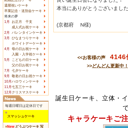
還暦祝いケーキ
本当にありがとうございました
卒業記念・送別会ケーキ
将来の夢
1月
お正月 干支
(京都府 N様)
成人式お祝ケーキ
2月
バレンタインケーキ
3月
ひなまつりケーキ
ホワイトデーケーキ
4月
母の日お祝ケーキ
入園・入学祝ケーキ
4146
<<お客様の声
5月
こどもの日ケーキ
>>
どんどん更新中
父の日お祝ケーキ
7月
七夕ケーキ
9月
敬老の日お祝ケーキ
10月
ハロウィンケーキ
11月
七五三ケーキ
12月
クリスマスケーキ
誕生日ケーキ、立体・
毎週日曜日は定休日です
■
スマッシュケーキ
キャラケーキご
■
New
どうぶつケーキ 写