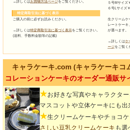
→詳しくは
お買物方法ページ
をご覧ください。
５号Mサイズ￥4
６号Lサイズ￥5
特定商取引法に基づく表示
ご購入の前に必ずお読みください。
生クリームケ
レートケーキ
→詳しくは
特定商取引法に基づく表示
をご覧ください。
が選べます。
(送料、手数料金額等の記載)
→詳しくは
ケ
ージ
をご覧く
キャラケーキ.com (キャラケーキコ
コレーションケーキのオーダー通販サ
★
お好きな写真やキャラクター
マスコットや立体ケーキにも出
★
生クリームケーキやチョコケ
さしい豆乳クリームケーキ
も選