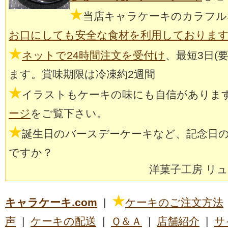
★
当店キャラケーキのカラフル
お口にしても安全な食材を利用しておりま
★
ネットで24時間注文を受付け
、最短3日(
ます。賞味期限は冷凍約2週間
★
イラストもケーキの味にも自信がありま
ージ
をご覧下さい。
★
誕生日のバースデーケーキなど、記念日
ですか？
洋菓子工房 リ
★
キャラケーキ.com
|
ケーキのご注文方法
声
|
ケーキの配送
|
Ｑ＆Ａ
|
店舗紹介
|
サ