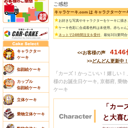
ご感想
キャラケーキ.com は キャラクターケ
★
お好きな写真やキャラクターをケーキに描き
★
ケーキ色彩に合成着色料は未使用。赤ちゃん
★
ネットで24時間注文を受付
、最短3日(要問
4146
キャラクター
<<お客様の声
ケーキ
>>
どんどん更新中
似顔絵ケーキ
「カーズ！かっこいい！嬉しい！」 
様のお誕生日ケーキ, 京都府, 乗物
カップル
似顔絵ケーキ
ケーキ
立体ケーキ
「カー
乗物立体ケーキ
と大喜