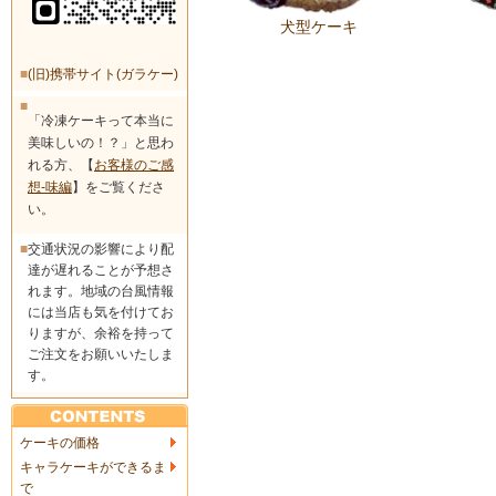
犬型ケーキ
■
(旧)携帯サイト(ガラケー)
■
「冷凍ケーキって本当に
美味しいの！？」と思わ
れる方、【
お客様のご感
想-味編
】をご覧くださ
い。
■
交通状況の影響により配
達が遅れることが予想さ
れます。地域の台風情報
には当店も気を付けてお
りますが、余裕を持って
ご注文をお願いいたしま
す。
ケーキの価格
キャラケーキができるま
で