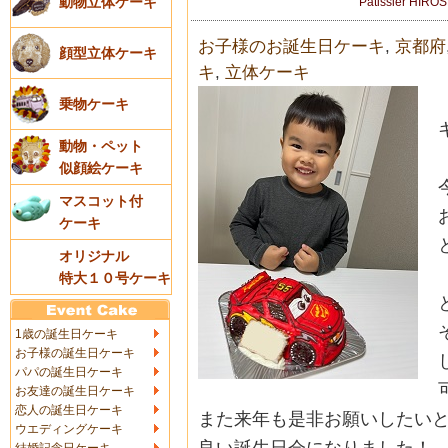
動物立体ケーキ
Patissier HIRO
お子様のお誕生日ケーキ
,
京都府
顔型立体ケーキ
キ
,
立体ケーキ
乗物ケーキ
動物・ペット
似顔絵ケーキ
マスコット付
ケーキ
オリジナル
特大１０号ケーキ
1歳の誕生日ケーキ
お子様の誕生日ケーキ
パパの誕生日ケーキ
お友達の誕生日ケーキ
恋人の誕生日ケーキ
また来年も是非お願いしたい
ウエディングケーキ
良い誕生日会になりました！
結婚記念日ケーキ