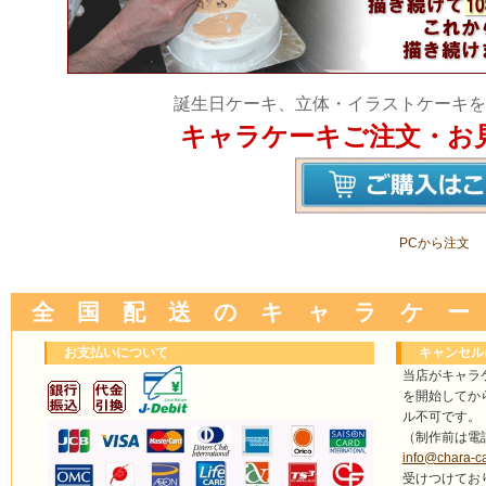
誕生日ケーキ、立体・イラストケーキを
キャラケーキご注文・お
PCから注文
全 国 配 送 の キ ャ ラ ケ ー
お支払いについて
キャンセル
当店がキャラ
を開始してか
ル不可です。
（制作前は電
info@chara-c
受けつけてお