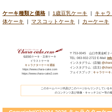
ケーキ種類と価格
|
1歳豆乳ケーキ
|
キャラ
体ケーキ
|
マスコットケーキ
|
カーケーキ
〒753-0045 山口市黄金町２
似顔絵ケーキ・立体ケーキ
TEL: 083-932-2722
E-Mail:
in
イラストケーキ
インスタグラム : (店舗)
@chara
キャラクターケーキ通販
インスタグラム : (店主)
@chara
https://www.chara-cake.com
フェイスブック :
キャラケーキ.com
https://www.chara-cake2.com
このホームページ内及びこのページからリンクしているキャ
のコンテンツ及び画像・キャッチコピー等の
Copyright(C)2004-2026
キャラクターケーキの