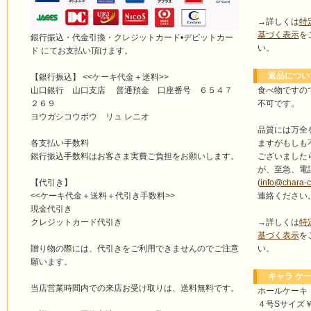
→詳しくは
特
基づく表示
を
銀行振込・代金引換・クレジットカード•デビットカー
い。
ド にてお支払い頂けます。
返品につい
【銀行振込】 <<ケーキ代金＋送料>>
食べ物ですの
山口銀行 山口支店 普通預金 口座番号 ６５４７
不可です。
２６９
ヨウガシコウボウ リュ レニオ
品質には万全
ますがもしも
各支払い手数料
ございました
銀行振込手数料はお客さま実費ご負担をお願いします。
が、至急、電
(
info@chara-
【代引き】
連絡ください
<<ケーキ代金＋送料＋代引き手数料>>
現金代引き
→詳しくは
特
クレジットカード代引き
基づく表示
を
い。
贈り物の際には、代引きをご利用できませんのでご注意
願います。
キャラ ケー
当店営業時間内での来店お受け取りは、送料無料です。
ホールケーキ
４号Sサイズ￥4