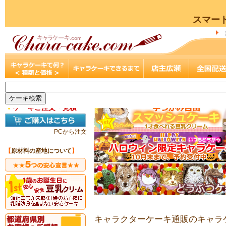
スマー
▼
ケーキご注文・見積
PCから注文
【
原材料の産地について
】
キャラクターケーキ通販のキャラケ