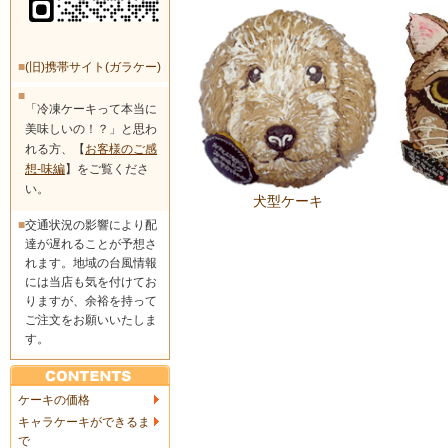
■
(旧)携帯サイト(ガラケー)
■
「冷凍ケーキって本当に
美味しいの！？」と思わ
れる方、【
お客様のご感
想-味編
】をご覧くださ
い。
犬型ケーキ
■
交通状況の影響により配
達が遅れることが予想さ
れます。地域の台風情報
には当店も気を付けてお
りますが、余裕を持って
ご注文をお願いいたしま
す。
ケーキの価格
キャラケーキができるま
で