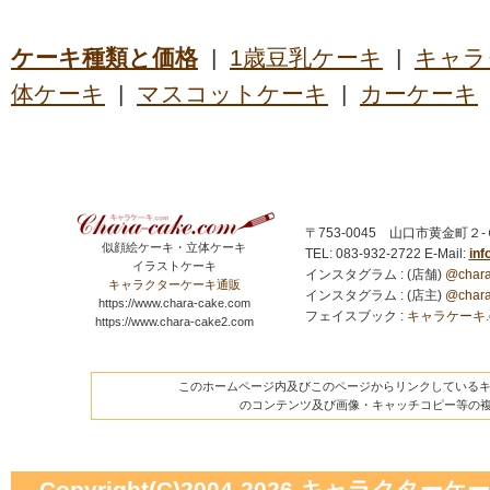
ケーキ種類と価格
|
1歳豆乳ケーキ
|
キャラ
体ケーキ
|
マスコットケーキ
|
カーケーキ
〒753-0045 山口市黄金町２
似顔絵ケーキ・立体ケーキ
TEL: 083-932-2722
E-Mail:
in
イラストケーキ
インスタグラム : (店舗)
@chara
キャラクターケーキ通販
インスタグラム : (店主)
@chara
https://www.chara-cake.com
フェイスブック :
キャラケーキ.com
https://www.chara-cake2.com
このホームページ内及びこのページからリンクしているキャ
のコンテンツ及び画像・キャッチコピー等の
Copyright(C)2004-2026
キャラクターケーキの