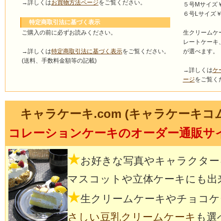
→詳しくは
お買物方法ページ
をご覧ください。
５号Mサイズ￥4
６号Lサイズ￥5
特定商取引法に基づく表示
ご購入の前に必ずお読みください。
生クリームケ
レートケーキ
→詳しくは
特定商取引法に基づく表示
をご覧ください。
が選べます。
(送料、手数料金額等の記載)
→詳しくは
ケ
ージ
をご覧く
キャラケーキ.com (キャラケーキコ
コレーションケーキのオーダー通販サ
★
お好きな写真やキャラクター
マスコットや立体ケーキにも出
★
生クリームケーキやチョコケ
さしい豆乳クリームケーキ
も選