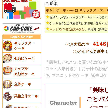
ご感想
キャラケーキ.com は キャラクターケ
★
お好きな写真やキャラクターをケーキに描き
★
ケーキ色彩に合成着色料は未使用。赤ちゃん
★
ネットで24時間注文を受付
、最短3日(要問
4146
キャラクター
<<お客様の声
ケーキ
>>
どんどん更新中
似顔絵ケーキ
「美味しいね〜」と言いながらホ
コット人形付き） | お子様のお誕
カップル
似顔絵ケーキ
キ, マスコット付ケーキ, 誕生日ケ
立体ケーキ
「美味
乗物立体ケーキ
ごとパ