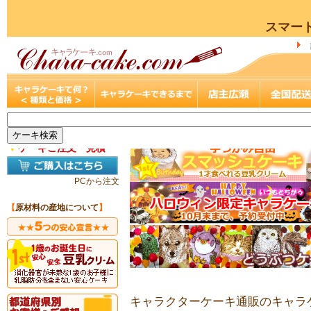
スマー
▼
ケーキご注文・見積
PCから注文
【
原材料の産地について
】
キャラクターケーキ通販のキャラケ