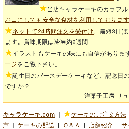
★
当店キャラケーキのカラフル
お口にしても安全な食材を利用しておりま
★
ネットで24時間注文を受付け
、最短3日(
ます。賞味期限は冷凍約2週間
★
イラストもケーキの味にも自信がありま
ージ
をご覧下さい。
★
誕生日のバースデーケーキなど、記念日
ですか？
洋菓子工房 リ
★
キャラケーキ.com
|
ケーキのご注文方法
声
|
ケーキの配送
|
Ｑ＆Ａ
|
店舗紹介
|
サ