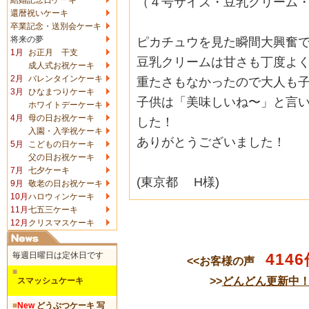
（４号サイズ・豆乳クリーム
還暦祝いケーキ
卒業記念・送別会ケーキ
将来の夢
ピカチュウを見た瞬間大興奮
1月
お正月 干支
豆乳クリームは甘さも丁度よ
成人式お祝ケーキ
2月
バレンタインケーキ
重たさもなかったので大人も
3月
ひなまつりケーキ
子供は「美味しいね〜」
と言
ホワイトデーケーキ
4月
母の日お祝ケーキ
した！
入園・入学祝ケーキ
ありがとうございました！
5月
こどもの日ケーキ
父の日お祝ケーキ
7月
七夕ケーキ
(東京都 H様)
9月
敬老の日お祝ケーキ
10月
ハロウィンケーキ
11月
七五三ケーキ
12月
クリスマスケーキ
毎週日曜日は定休日です
4146
<<お客様の声
■
>>
どんどん更新中
スマッシュケーキ
■
New
どうぶつケーキ 写