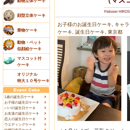
（マス
動物立体ケーキ
Patissier HIRO
顔型立体ケーキ
お子様のお誕生日ケーキ
,
キャラ
乗物ケーキ
ケーキ
,
誕生日ケーキ
,
東京都
動物・ペット
似顔絵ケーキ
マスコット付
ケーキ
オリジナル
特大１０号ケーキ
1歳の誕生日ケーキ
お子様の誕生日ケーキ
パパの誕生日ケーキ
お友達の誕生日ケーキ
恋人の誕生日ケーキ
ウエディングケーキ
結婚記念日ケーキ