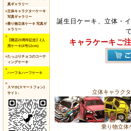
真ギャラリー
■
立体キャラクターケーキ
写真ギャラリー
誕生日ケーキ、立体・
■
乗り物立体ケーキ 写真ギ
ャラリー
■
キャラケーキご
【開店20周年記念】2人
用ケーキ(4号12cm)
■
たっぷりチョコのコーテ
ィングケーキ
■
ハーフ＆ハーフケーキ
■
スマホ(スマートフォン)
立体キャラクタ
サイト↓
乗り物立体