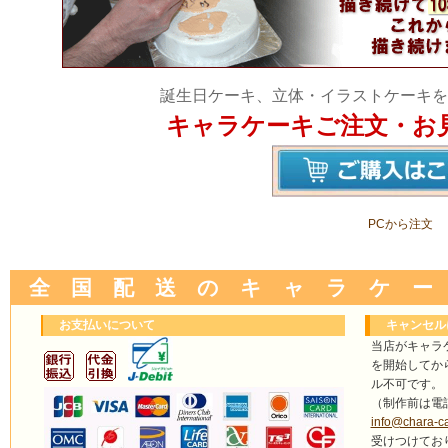
誕生日ケーキ、立体・イラストケーキを
キャラケーキご注文・お
PCから注文
全 国 配 送 の キ ャ ラ ケ ー
お支払いについて
キャンセル
当店がキャラ
を開始してか
ル不可です。
（制作前は電
info@chara-c
受けつけてお