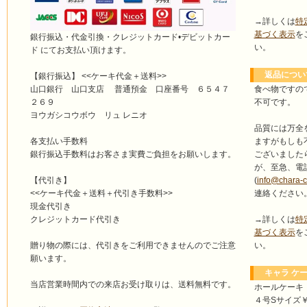
→詳しくは
特
基づく表示
を
銀行振込・代金引換・クレジットカード•デビットカー
い。
ド にてお支払い頂けます。
返品につい
【銀行振込】 <<ケーキ代金＋送料>>
食べ物ですの
山口銀行 山口支店 普通預金 口座番号 ６５４７
不可です。
２６９
ヨウガシコウボウ リュ レニオ
品質には万全
ますがもしも
各支払い手数料
ございました
銀行振込手数料はお客さま実費ご負担をお願いします。
が、至急、電
(
info@chara-
【代引き】
連絡ください
<<ケーキ代金＋送料＋代引き手数料>>
現金代引き
→詳しくは
特
クレジットカード代引き
基づく表示
を
い。
贈り物の際には、代引きをご利用できませんのでご注意
願います。
キャラ ケー
当店営業時間内での来店お受け取りは、送料無料です。
ホールケーキ
４号Sサイズ￥4