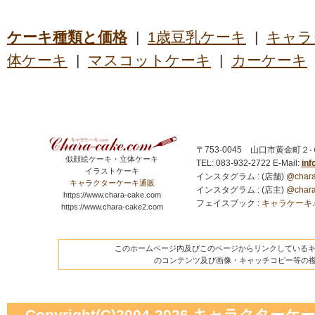
ケーキ種類と価格
|
1歳豆乳ケーキ
|
キャラ
体ケーキ
|
マスコットケーキ
|
カーケーキ
〒753-0045 山口市黄金町２
似顔絵ケーキ・立体ケーキ
TEL: 083-932-2722
E-Mail:
in
イラストケーキ
インスタグラム : (店舗)
@chara
キャラクターケーキ通販
インスタグラム : (店主)
@chara
https://www.chara-cake.com
フェイスブック :
キャラケーキ.com
https://www.chara-cake2.com
このホームページ内及びこのページからリンクしているキャ
のコンテンツ及び画像・キャッチコピー等の
Copyright(C)2004-2026
キャラクターケーキの