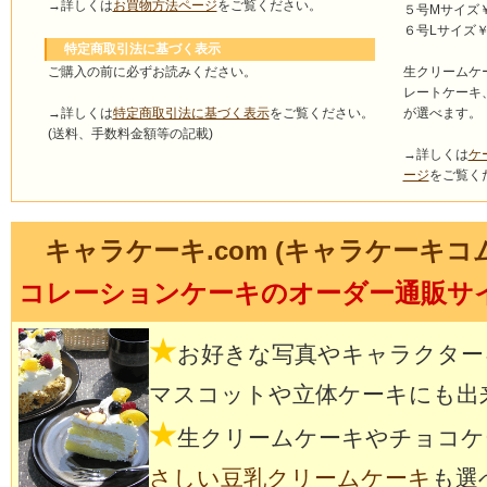
→詳しくは
お買物方法ページ
をご覧ください。
５号Mサイズ￥4
６号Lサイズ￥5
特定商取引法に基づく表示
ご購入の前に必ずお読みください。
生クリームケ
レートケーキ
→詳しくは
特定商取引法に基づく表示
をご覧ください。
が選べます。
(送料、手数料金額等の記載)
→詳しくは
ケ
ージ
をご覧く
キャラケーキ.com (キャラケーキコ
コレーションケーキのオーダー通販サ
★
お好きな写真やキャラクター
マスコットや立体ケーキにも出
★
生クリームケーキやチョコケ
さしい豆乳クリームケーキ
も選