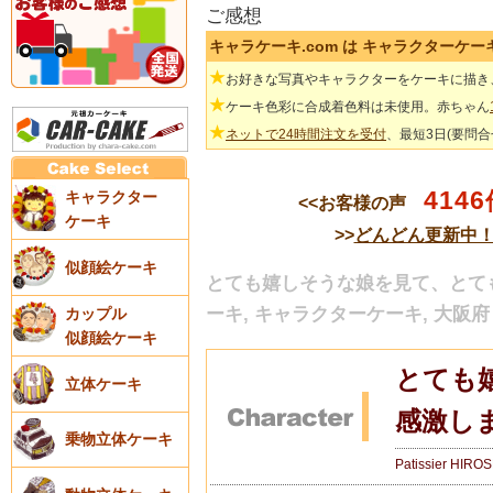
ご感想
キャラケーキ.com は キャラクターケ
★
お好きな写真やキャラクターをケーキに描き
★
ケーキ色彩に合成着色料は未使用。赤ちゃん
★
ネットで24時間注文を受付
、最短3日(要問
4146
キャラクター
<<お客様の声
ケーキ
>>
どんどん更新中
似顔絵ケーキ
とても嬉しそうな娘を見て、とても
ーキ, キャラクターケーキ, 大阪府
カップル
似顔絵ケーキ
とても
立体ケーキ
感激しま
乗物立体ケーキ
Patissier HIRO