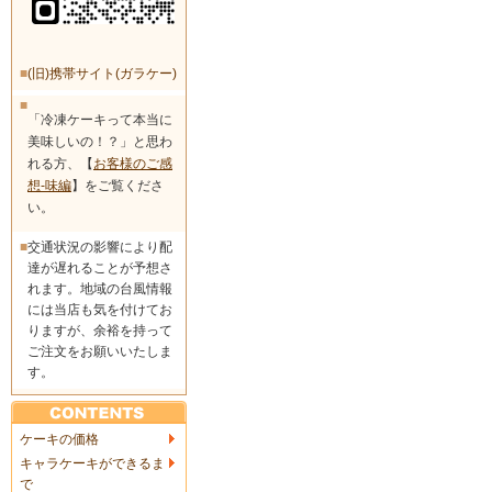
■
(旧)携帯サイト(ガラケー)
■
「冷凍ケーキって本当に
美味しいの！？」と思わ
れる方、【
お客様のご感
想-味編
】をご覧くださ
い。
■
交通状況の影響により配
達が遅れることが予想さ
れます。地域の台風情報
には当店も気を付けてお
りますが、余裕を持って
ご注文をお願いいたしま
す。
ケーキの価格
キャラケーキができるま
で