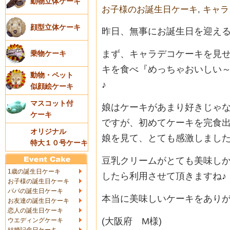
動物立体ケーキ
お子様のお誕生日ケーキ
,
キャラ
顔型立体ケーキ
昨日、無事にお誕生日を迎える
まず、キャラデコケーキを見
乗物ケーキ
キを食べ『めっちゃおいしい
動物・ペット
♪
似顔絵ケーキ
マスコット付
娘はケーキがあまり好きじゃ
ケーキ
ですが、初めてケーキを完食
オリジナル
娘を見て、とても感激しました(
特大１０号ケーキ
豆乳クリームがとても美味しか
1歳の誕生日ケーキ
したら利用させて頂きますね♪
お子様の誕生日ケーキ
パパの誕生日ケーキ
本当に美味しいケーキをあり
お友達の誕生日ケーキ
恋人の誕生日ケーキ
(大阪府 M様)
ウエディングケーキ
結婚記念日ケーキ