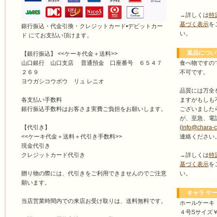
→詳しくは
特
基づく表示
を
銀行振込・代金引換・クレジットカード•デビットカー
い。
ド にてお支払い頂けます。
返品につい
【銀行振込】 <<ケーキ代金＋送料>>
食べ物ですの
山口銀行 山口支店 普通預金 口座番号 ６５４７
不可です。
２６９
ヨウガシコウボウ リュ レニオ
品質には万全
ますがもしも
各支払い手数料
ございました
銀行振込手数料はお客さま実費ご負担をお願いします。
が、至急、電
(
info@chara-
【代引き】
連絡ください
<<ケーキ代金＋送料＋代引き手数料>>
現金代引き
→詳しくは
特
クレジットカード代引き
基づく表示
を
い。
贈り物の際には、代引きをご利用できませんのでご注意
願います。
キャラ ケー
当店営業時間内での来店お受け取りは、送料無料です。
ホールケーキ
４号Sサイズ￥4