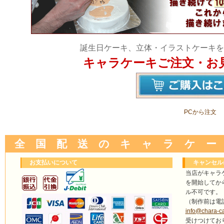
誕生日ケーキ、立体・イラストケーキを
キャラケーキご注文・お
PCから注文
全 国 配 送 の キ ャ ラ ケ ー
お支払いについて
キャンセル
当店がキャラ
を開始してか
ル不可です。
（制作前は電
info@chara-c
受けつけてお