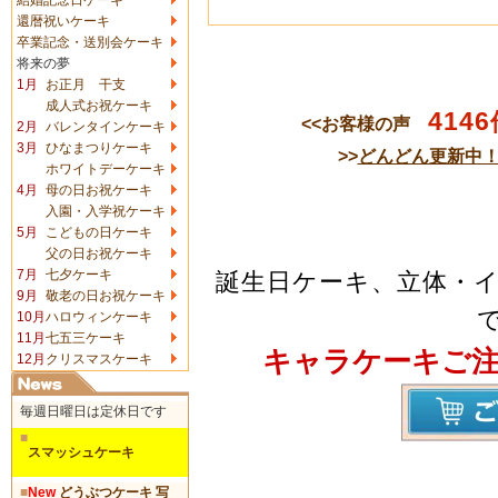
還暦祝いケーキ
卒業記念・送別会ケーキ
将来の夢
1月
お正月 干支
成人式お祝ケーキ
4146
<<お客様の声
2月
バレンタインケーキ
3月
ひなまつりケーキ
>>
どんどん更新中
ホワイトデーケーキ
4月
母の日お祝ケーキ
入園・入学祝ケーキ
5月
こどもの日ケーキ
父の日お祝ケーキ
7月
七夕ケーキ
誕生日ケーキ、立体・
9月
敬老の日お祝ケーキ
10月
ハロウィンケーキ
11月
七五三ケーキ
キャラケーキご
12月
クリスマスケーキ
毎週日曜日は定休日です
■
スマッシュケーキ
■
New
どうぶつケーキ 写