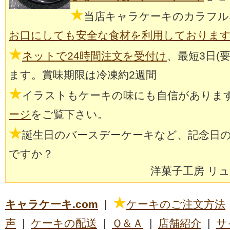
★
当店キャラケーキのカラフル
お口にしても安全な食材を利用しておりま
★
ネットで24時間注文を受付け
、最短3日(
ます。賞味期限は冷凍約2週間
★
イラストもケーキの味にも自信がありま
ージ
をご覧下さい。
★
誕生日のバースデーケーキなど、記念日
ですか？
洋菓子工房 リ
★
キャラケーキ.com
|
ケーキのご注文方法
声
|
ケーキの配送
|
Ｑ＆Ａ
|
店舗紹介
|
サ