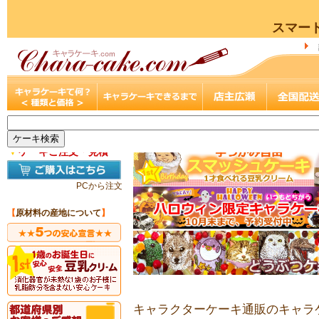
スマー
▼
ケーキご注文・見積
PCから注文
【
原材料の産地について
】
キャラクターケーキ通販のキャラケ