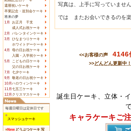
写真は、上手に写っていませ
還暦祝いケーキ
卒業記念・送別会ケーキ
では またお会いできるのを楽
将来の夢
1月
お正月 干支
成人式お祝ケーキ
2月
バレンタインケーキ
3月
ひなまつりケーキ
ホワイトデーケーキ
4月
母の日お祝ケーキ
4146
<<お客様の声
入園・入学祝ケーキ
5月
こどもの日ケーキ
>>
どんどん更新中
父の日お祝ケーキ
7月
七夕ケーキ
9月
敬老の日お祝ケーキ
10月
ハロウィンケーキ
11月
七五三ケーキ
12月
クリスマスケーキ
誕生日ケーキ、立体・
毎週日曜日は定休日です
キャラケーキご
■
スマッシュケーキ
■
New
どうぶつケーキ 写