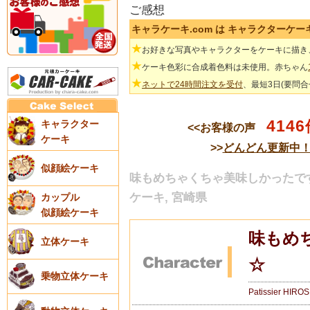
ご感想
キャラケーキ.com は キャラクターケ
★
お好きな写真やキャラクターをケーキに描き
★
ケーキ色彩に合成着色料は未使用。赤ちゃん
★
ネットで24時間注文を受付
、最短3日(要問
4146
キャラクター
<<お客様の声
ケーキ
>>
どんどん更新中
似顔絵ケーキ
味もめちゃくちゃ美味しかったです
ケーキ, 宮崎県
カップル
似顔絵ケーキ
味もめ
立体ケーキ
☆
乗物立体ケーキ
Patissier HIRO