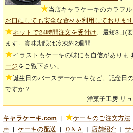
★
当店キャラケーキのカラフル
お口にしても安全な食材を利用しておりま
★
ネットで24時間注文を受付け
、最短3日(
ます。賞味期限は冷凍約2週間
★
イラストもケーキの味にも自信がありま
ージ
をご覧下さい。
★
誕生日のバースデーケーキなど、記念日
ですか？
洋菓子工房 リ
★
キャラケーキ.com
|
ケーキのご注文方法
声
|
ケーキの配送
|
Ｑ＆Ａ
|
店舗紹介
|
サ