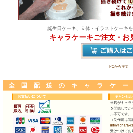
誕生日ケーキ、立体・イラストケーキを
キャラケーキご注文・お
PCから注文
全 国 配 送 の キ ャ ラ ケ ー
お支払いについて
キャンセル
当店がキャラ
を開始してか
ル不可です。
（制作前は電
info@chara-c
受けつけてお