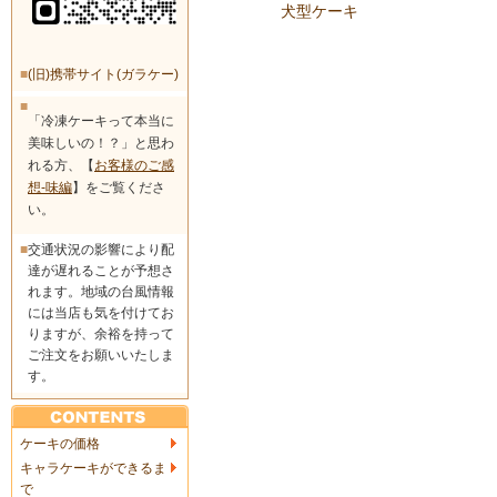
犬型ケーキ
■
(旧)携帯サイト(ガラケー)
■
「冷凍ケーキって本当に
美味しいの！？」と思わ
れる方、【
お客様のご感
想-味編
】をご覧くださ
い。
■
交通状況の影響により配
達が遅れることが予想さ
れます。地域の台風情報
には当店も気を付けてお
りますが、余裕を持って
ご注文をお願いいたしま
す。
ケーキの価格
キャラケーキができるま
で