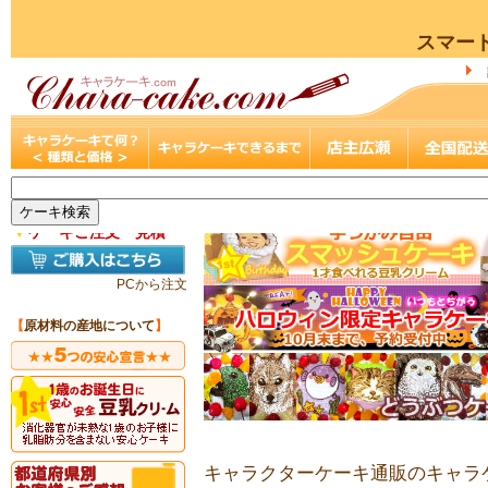
スマー
▼
ケーキご注文・見積
PCから注文
【
原材料の産地について
】
キャラクターケーキ通販のキャラケ