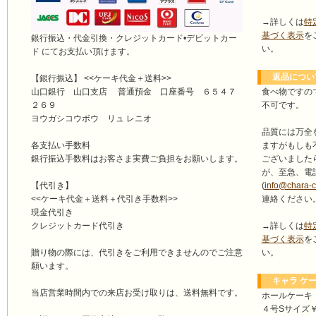
→詳しくは
特
基づく表示
を
銀行振込・代金引換・クレジットカード•デビットカー
い。
ド にてお支払い頂けます。
返品につい
【銀行振込】 <<ケーキ代金＋送料>>
食べ物ですの
山口銀行 山口支店 普通預金 口座番号 ６５４７
不可です。
２６９
ヨウガシコウボウ リュ レニオ
品質には万全
ますがもしも
各支払い手数料
ございました
銀行振込手数料はお客さま実費ご負担をお願いします。
が、至急、電
(
info@chara-
【代引き】
連絡ください
<<ケーキ代金＋送料＋代引き手数料>>
現金代引き
→詳しくは
特
クレジットカード代引き
基づく表示
を
い。
贈り物の際には、代引きをご利用できませんのでご注意
願います。
キャラ ケー
当店営業時間内での来店お受け取りは、送料無料です。
ホールケーキ
４号Sサイズ￥4