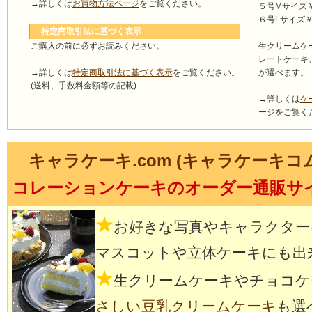
→詳しくは
お買物方法ページ
をご覧ください。
５号Mサイズ￥4
６号Lサイズ￥5
特定商取引法に基づく表示
ご購入の前に必ずお読みください。
生クリームケ
レートケーキ
→詳しくは
特定商取引法に基づく表示
をご覧ください。
が選べます。
(送料、手数料金額等の記載)
→詳しくは
ケ
ージ
をご覧く
キャラケーキ.com (キャラケーキコ
コレーションケーキのオーダー通販サ
★
お好きな写真やキャラクター
マスコットや立体ケーキにも出
★
生クリームケーキやチョコケ
さしい豆乳クリームケーキ
も選