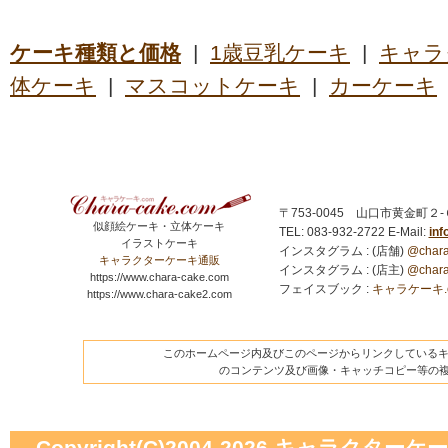
ケーキ種類と価格
|
1歳豆乳ケーキ
|
キャラ
体ケーキ
|
マスコットケーキ
|
カーケーキ
〒753-0045 山口市黄金町２
似顔絵ケーキ・立体ケーキ
TEL: 083-932-2722
E-Mail:
in
イラストケーキ
インスタグラム : (店舗)
@chara
キャラクターケーキ通販
インスタグラム : (店主)
@chara
https://www.chara-cake.com
フェイスブック :
キャラケーキ.com
https://www.chara-cake2.com
このホームページ内及びこのページからリンクしているキャ
のコンテンツ及び画像・キャッチコピー等の
Copyright(C)2004-2026
キャラクターケーキの