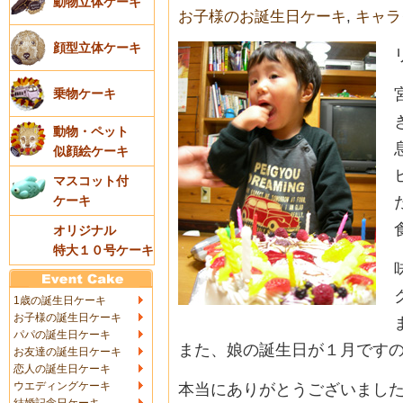
動物立体ケーキ
お子様のお誕生日ケーキ
,
キャラ
顔型立体ケーキ
乗物ケーキ
動物・ペット
似顔絵ケーキ
マスコット付
ケーキ
オリジナル
特大１０号ケーキ
1歳の誕生日ケーキ
お子様の誕生日ケーキ
パパの誕生日ケーキ
また、娘の誕生日が１月です
お友達の誕生日ケーキ
恋人の誕生日ケーキ
ウエディングケーキ
本当にありがとうございまし
結婚記念日ケーキ