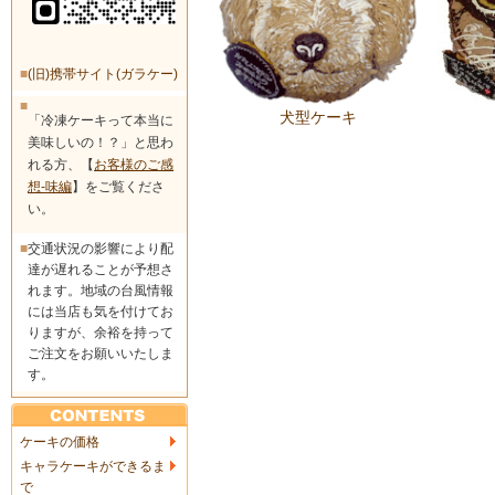
■
(旧)携帯サイト(ガラケー)
■
犬型ケーキ
「冷凍ケーキって本当に
美味しいの！？」と思わ
れる方、【
お客様のご感
想-味編
】をご覧くださ
い。
■
交通状況の影響により配
達が遅れることが予想さ
れます。地域の台風情報
には当店も気を付けてお
りますが、余裕を持って
ご注文をお願いいたしま
す。
ケーキの価格
キャラケーキができるま
で