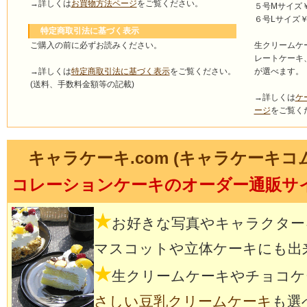
→詳しくは
お買物方法ページ
をご覧ください。
５号Mサイズ￥4
６号Lサイズ￥5
特定商取引法に基づく表示
ご購入の前に必ずお読みください。
生クリームケ
レートケーキ
→詳しくは
特定商取引法に基づく表示
をご覧ください。
が選べます。
(送料、手数料金額等の記載)
→詳しくは
ケ
ージ
をご覧く
キャラケーキ.com (キャラケーキコ
コレーションケーキのオーダー通販サ
★
お好きな写真やキャラクター
マスコットや立体ケーキにも出
★
生クリームケーキやチョコケ
さしい豆乳クリームケーキ
も選