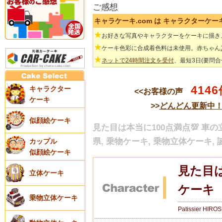
ご感想
キャラケーキ.com は キャラクターケ
★
お好きな写真やキャラクターをケーキに描き
★
ケーキ色彩に合成着色料は未使用。赤ちゃん
★
ネットで24時間注文を受付
、最短3日(要問
4146
キャラクター
<<お客様の声
ケーキ
>>
どんどん更新中
似顔絵ケーキ
見た目は本当に100点満点💯 車の
県, 乗物ケーキ, 乗物立体ケーキ,
カップル
似顔絵ケーキ
見た目は
立体ケーキ
ケーキ
乗物立体ケーキ
Patissier HIRO