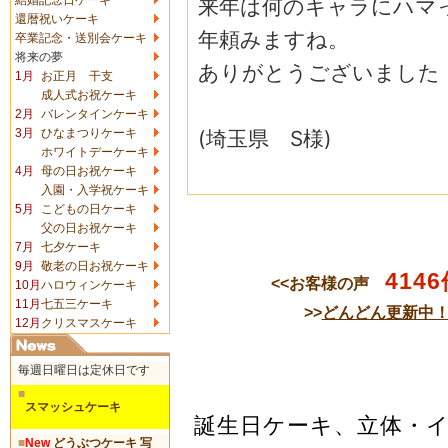
来年は何のキャラにハマ
還暦祝いケーキ
年頼みま
すね。
卒業記念・送別会ケーキ
将来の夢
ありがとうございました
1月
お正月 干支
成人式お祝ケーキ
2月
バレンタインケーキ
(埼玉県 S様)
3月
ひなまつりケーキ
ホワイトデーケーキ
4月
母の日お祝ケーキ
入園・入学祝ケーキ
5月
こどもの日ケーキ
父の日お祝ケーキ
7月
七夕ケーキ
9月
敬老の日お祝ケーキ
4146
<<お客様の声
10月
ハロウィンケーキ
11月
七五三ケーキ
>>
どんどん更新中
12月
クリスマスケーキ
毎週日曜日は定休日です
■
スマッシュケーキ
誕生日ケーキ、立体・
■
New
どうぶつケーキ 写