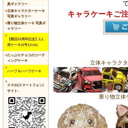
真ギャラリー
■
立体キャラクターケーキ
キャラケーキご
写真ギャラリー
■
乗り物立体ケーキ 写真ギ
ャラリー
■
【開店20周年記念】2人
用ケーキ(4号12cm)
■
たっぷりチョコのコーテ
ィングケーキ
立体キャラクタ
■
ハーフ＆ハーフケーキ
■
スマホ(スマートフォン)
サイト↓
乗り物立体