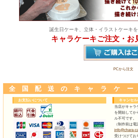
誕生日ケーキ、立体・イラストケーキを
キャラケーキご注文・お
PCから注文
全 国 配 送 の キ ャ ラ ケ ー
お支払いについて
キャンセル
当店がキャラ
を開始してか
ル不可です。
（制作前は電
info@chara-c
受けつけてお