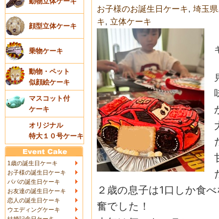
動物立体ケーキ
お子様のお誕生日ケーキ
,
埼玉県
キ
,
立体ケーキ
顔型立体ケーキ
乗物ケーキ
動物・ペット
似顔絵ケーキ
マスコット付
ケーキ
オリジナル
特大１０号ケーキ
1歳の誕生日ケーキ
お子様の誕生日ケーキ
パパの誕生日ケーキ
２歳の息子は1口しか食
お友達の誕生日ケーキ
恋人の誕生日ケーキ
奮でし
た！
ウエディングケーキ
結婚記念日ケーキ