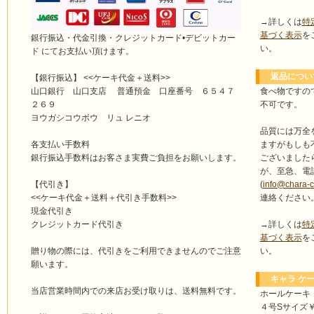
→詳しくは
特
基づく表示
を
銀行振込・代金引換・クレジットカード•デビットカー
い。
ド にてお支払い頂けます。
返品につい
【銀行振込】 <<ケーキ代金＋送料>>
食べ物ですの
山口銀行 山口支店 普通預金 口座番号 ６５４７
不可です。
２６９
ヨウガシコウボウ リュ レニオ
品質には万全
ますがもしも
各支払い手数料
ございました
銀行振込手数料はお客さま実費ご負担をお願いします。
が、至急、電
(
info@chara-
【代引き】
連絡ください
<<ケーキ代金＋送料＋代引き手数料>>
現金代引き
→詳しくは
特
クレジットカード代引き
基づく表示
を
い。
贈り物の際には、代引きをご利用できませんのでご注意
願います。
キャラ ケー
当店営業時間内での来店お受け取りは、送料無料です。
ホールケーキ
４号Sサイズ￥4