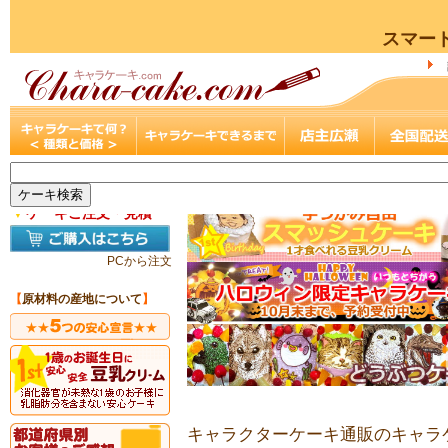
スマー
▼
ケーキご注文・見積
PCから注文
【
原材料の産地について
】
キャラクターケーキ通販のキャラケ