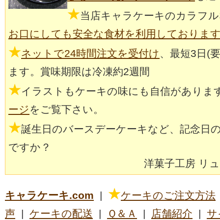
★
当店キャラケーキのカラフル
お口にしても安全な食材を利用しておりま
★
ネットで24時間注文を受付け
、最短3日(
ます。賞味期限は冷凍約2週間
★
イラストもケーキの味にも自信がありま
ージ
をご覧下さい。
★
誕生日のバースデーケーキなど、記念日
ですか？
洋菓子工房 リ
★
キャラケーキ.com
|
ケーキのご注文方法
声
|
ケーキの配送
|
Ｑ＆Ａ
|
店舗紹介
|
サ