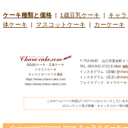
ケーキ種類と価格
|
1歳豆乳ケーキ
|
キャラ
体ケーキ
|
マスコットケーキ
|
カーケーキ
〒753-0045 山口市黄金町２
似顔絵ケーキ・立体ケーキ
TEL: 083-932-2722
E-Mail:
in
イラストケーキ
インスタグラム : (店舗)
@chara
キャラクターケーキ通販
インスタグラム : (店主)
@chara
https://www.chara-cake.com
フェイスブック :
キャラケーキ.com
https://www.chara-cake2.com
このホームページ内及びこのページからリンクしているキャ
のコンテンツ及び画像・キャッチコピー等の
Copyright(C)2004-2026
キャラクターケーキの