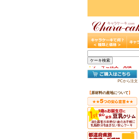
▼
ケーキご注文・見積
PCから注文
【
原材料の産地について
】