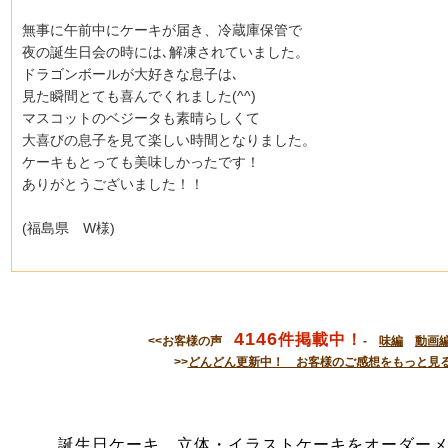
無事に午前中にケーキが届き、冷蔵庫保管で
夜の誕生日会の時には､解凍されていました。
ドラゴンボールが大好きな息子は､
見た瞬間とても喜んでくれました(^^)
マスコットのベジータも素晴らしくて
大喜びの息子を見て楽しい時間となりました。
ケーキもとっても美味しかったです！
ありがとうございました！！
(福島県 W様)
4146
件掲載中！
<<お客様の声
-
味編
動画
>>
どんどん更新中！ お客様のご感想をもっと見
誕生日ケーキ、立体・イラストケーキをオーダー