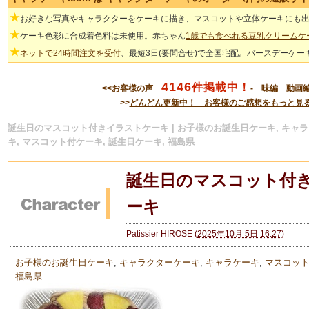
★
お好きな写真やキャラクターをケーキに描き、マスコットや立体ケーキにも
★
ケーキ色彩に合成着色料は未使用。赤ちゃん
1歳でも食べれる豆乳クリームケ
★
ネットで24時間注文を受付
、最短3日(要問合せ)で全国宅配。バースデーケー
4146
件掲載中！
<<お客様の声
-
味編
動画
>>
どんどん更新中！ お客様のご感想をもっと見
誕生日のマスコット付きイラストケーキ | お子様のお誕生日ケーキ, キャラ
キ, マスコット付ケーキ, 誕生日ケーキ, 福島県
誕生日のマスコット付
ーキ
Patissier HIROSE
(
2025年10月 5日 16:27
)
お子様のお誕生日ケーキ
,
キャラクターケーキ
,
キャラケーキ
,
マスコッ
福島県