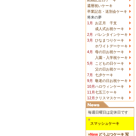
還暦祝いケーキ
卒業記念・送別会ケーキ
将来の夢
1月
お正月 干支
成人式お祝ケーキ
2月
バレンタインケーキ
3月
ひなまつりケーキ
ホワイトデーケーキ
4月
母の日お祝ケーキ
入園・入学祝ケーキ
5月
こどもの日ケーキ
父の日お祝ケーキ
7月
七夕ケーキ
9月
敬老の日お祝ケーキ
10月
ハロウィンケーキ
11月
七五三ケーキ
12月
クリスマスケーキ
毎週日曜日は定休日です
■
スマッシュケーキ
■
New
どうぶつケーキ 写