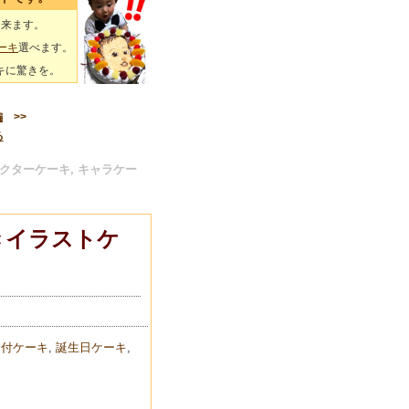
出来ます。
ーキ
選べます。
キに驚きを。
編
>>
る
クターケーキ, キャラケー
きイラストケ
ト付ケーキ
,
誕生日ケーキ
,