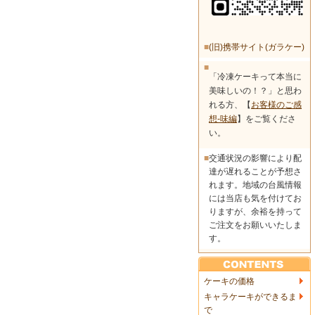
■
(旧)携帯サイト(ガラケー)
■
「冷凍ケーキって本当に
美味しいの！？」と思わ
れる方、【
お客様のご感
想-味編
】をご覧くださ
い。
■
交通状況の影響により配
達が遅れることが予想さ
れます。地域の台風情報
には当店も気を付けてお
りますが、余裕を持って
ご注文をお願いいたしま
す。
ケーキの価格
キャラケーキができるま
で