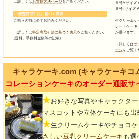
→詳しくは
お買物方法ページ
をご覧ください。
５号Mサイズ￥4
６号Lサイズ￥5
特定商取引法に基づく表示
ご購入の前に必ずお読みください。
生クリームケ
レートケーキ
→詳しくは
特定商取引法に基づく表示
をご覧ください。
が選べます。
(送料、手数料金額等の記載)
→詳しくは
ケ
ージ
をご覧く
キャラケーキ.com (キャラケーキコ
コレーションケーキのオーダー通販サ
★
お好きな写真やキャラクター
マスコットや立体ケーキにも出
★
生クリームケーキやチョコケ
さしい豆乳クリームケーキ
も選