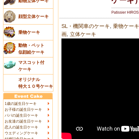
ケーキ
動物立体ケーキ
Patissier HIRO
顔型立体ケーキ
SL・機関車のケーキ
,
乗物ケー
乗物ケーキ
画
,
立体ケーキ
動物・ペット
似顔絵ケーキ
マスコット付
ケーキ
オリジナル
特大１０号ケーキ
1歳の誕生日ケーキ
お子様の誕生日ケーキ
パパの誕生日ケーキ
お友達の誕生日ケーキ
恋人の誕生日ケーキ
ウエディングケーキ
結婚記念日ケーキ