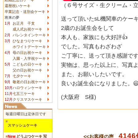
（６号サイズ・生クリーム・
還暦祝いケーキ
卒業記念・送別会ケーキ
将来の夢
送って頂いたsL機関車のケー
1月
お正月 干支
2歳のお誕生会をして
成人式お祝ケーキ
2月
バレンタインケーキ
本人も、家族にも大好評👍️
3月
ひなまつりケーキ
でした。写真もわざわざ
ホワイトデーケーキ
4月
母の日お祝ケーキ
ご丁寧に、送って頂き感謝で
入園・入学祝ケーキ
実物は、思った以上に、写真よ
5月
こどもの日ケーキ
父の日お祝ケーキ
また、お願いしたいです。
7月
七夕ケーキ
9月
敬老の日お祝ケーキ
良いお誕生会になりました。
10月
ハロウィンケーキ
11月
七五三ケーキ
(大阪府 S様)
12月
クリスマスケーキ
毎週日曜日は定休日です
■
スマッシュケーキ
4146
<<お客様の声
■
New
どうぶつケーキ 写