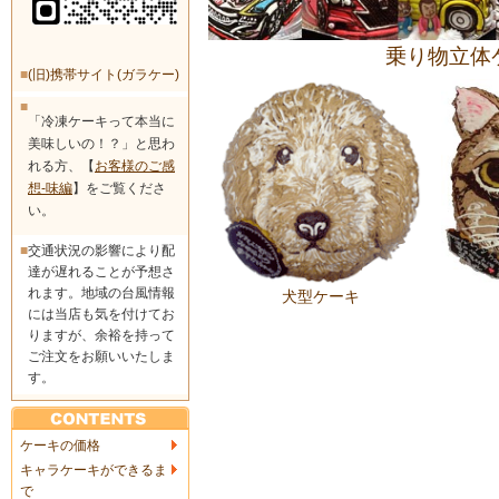
乗り物立体
■
(旧)携帯サイト(ガラケー)
■
「冷凍ケーキって本当に
美味しいの！？」と思わ
れる方、【
お客様のご感
想-味編
】をご覧くださ
い。
■
交通状況の影響により配
達が遅れることが予想さ
れます。地域の台風情報
犬型ケーキ
には当店も気を付けてお
りますが、余裕を持って
ご注文をお願いいたしま
す。
ケーキの価格
キャラケーキができるま
で