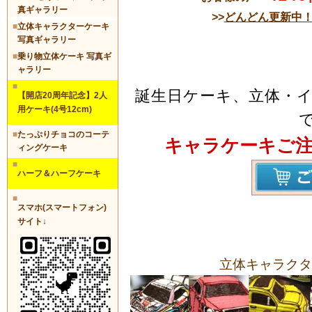
真ギャラリー
>>
どんどん更新中
■
立体キャラクターケーキ
写真ギャラリー
■
乗り物立体ケーキ 写真ギ
ャラリー
■
誕生日ケーキ、立体・
【開店20周年記念】2人
用ケーキ(4号12cm)
■
たっぷりチョコのコーテ
キャラケーキご
ィングケーキ
■
ハーフ＆ハーフケーキ
■
スマホ(スマートフォン)
サイト↓
立体キャラクタ