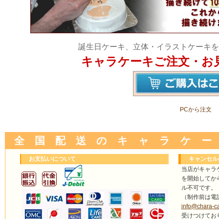
誕生日ケーキ、立体・イラストケーキを
キャラケーキご注文・お
PCから注文
全 国 配 送 の キ ャ ラ ケ ー
お支払いについて
キャンセル
当店がキャラ
を開始してか
ル不可です。
（制作前は電
info@chara-c
受けつけてお