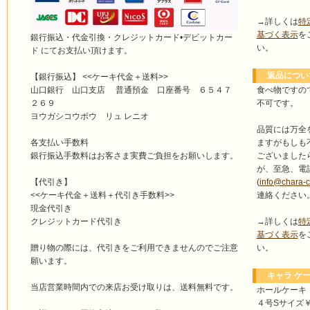
→詳しくは
特
基づく表示
を
銀行振込・代金引換・クレジットカード•デビットカー
い。
ド にてお支払い頂けます。
返品につい
【銀行振込】 <<ケーキ代金＋送料>>
食べ物ですの
山口銀行 山口支店 普通預金 口座番号 ６５４７
不可です。
２６９
ヨウガシコウボウ リュ レニオ
品質には万全
ますがもしも
各支払い手数料
ございました
銀行振込手数料はお客さま実費ご負担をお願いします。
が、至急、電
(
info@chara-
【代引き】
連絡ください
<<ケーキ代金＋送料＋代引き手数料>>
現金代引き
→詳しくは
特
クレジットカード代引き
基づく表示
を
い。
贈り物の際には、代引きをご利用できませんのでご注意
願います。
キャラ ケー
当店営業時間内での来店お受け取りは、送料無料です。
ホールケーキ
４号Sサイズ￥4