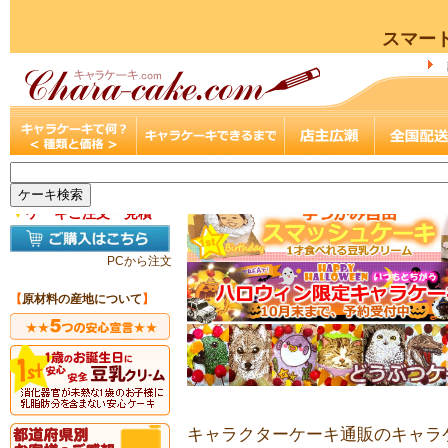
スマー
▼
ケーキご注文・見積
PCから注文
【
原材料の産地について
】
キャラクターケーキ通販のキャラケ