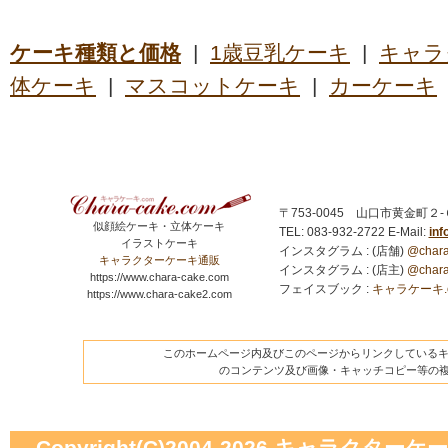
ケーキ種類と価格
|
1歳豆乳ケーキ
|
キャラ
体ケーキ
|
マスコットケーキ
|
カーケーキ
〒753-0045 山口市黄金町２
似顔絵ケーキ・立体ケーキ
TEL: 083-932-2722
E-Mail:
in
イラストケーキ
インスタグラム : (店舗)
@chara
キャラクターケーキ通販
インスタグラム : (店主)
@chara
https://www.chara-cake.com
フェイスブック :
キャラケーキ.com
https://www.chara-cake2.com
このホームページ内及びこのページからリンクしているキャ
のコンテンツ及び画像・キャッチコピー等の
Copyright(C)2004-2026
キャラクターケーキの