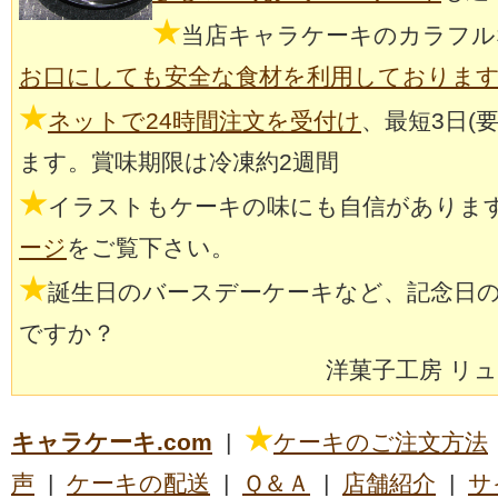
★
当店キャラケーキのカラフル
お口にしても安全な食材を利用しておりま
★
ネットで24時間注文を受付け
、最短3日(
ます。賞味期限は冷凍約2週間
★
イラストもケーキの味にも自信がありま
ージ
をご覧下さい。
★
誕生日のバースデーケーキなど、記念日
ですか？
洋菓子工房 リ
★
キャラケーキ.com
|
ケーキのご注文方法
声
|
ケーキの配送
|
Ｑ＆Ａ
|
店舗紹介
|
サ