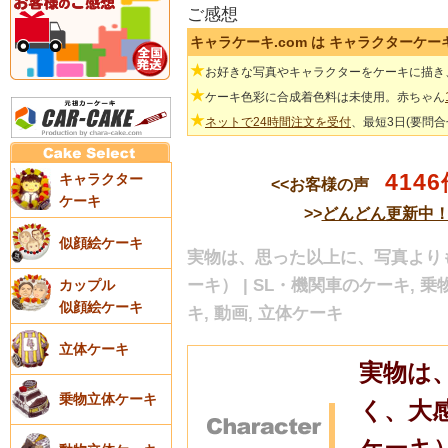
ご感想
キャラケーキ.com は キャラクターケ
★
お好きな写真やキャラクターをケーキに描き
★
ケーキ色彩に合成着色料は未使用。赤ちゃん
★
ネットで24時間注文を受付
、最短3日(要問
4146
キャラクター
<<お客様の声
ケーキ
>>
どんどん更新中
似顔絵ケーキ
実物は、思った以上に、写真よりも
ーキ） | SL・機関車のケーキ, 乗
カップル
似顔絵ケーキ
キ, 動画, 立体ケーキ
立体ケーキ
実物は
乗物立体ケーキ
く、大感