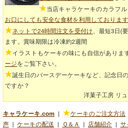
★
当店キャラケーキのカラフル
お口にしても安全な食材を利用しておりま
★
ネットで24時間注文を受付け
、最短3日(
ます。賞味期限は冷凍約2週間
★
イラストもケーキの味にも自信がありま
ージ
をご覧下さい。
★
誕生日のバースデーケーキなど、記念日
ですか？
洋菓子工房 リ
★
キャラケーキ.com
|
ケーキのご注文方法
声
|
ケーキの配送
|
Ｑ＆Ａ
|
店舗紹介
|
サ