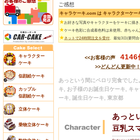
ご感想
キャラケーキ.com は キャラクターケ
★
お好きな写真やキャラクターをケーキに描き
★
ケーキ色彩に合成着色料は未使用。赤ちゃん
★
ネットで24時間注文を受付
、最短3日(要問
4146
キャラクター
<<お客様の声
ケーキ
>>
どんどん更新中
似顔絵ケーキ
あっという間にペロリ完食でした。
キ, お子様のお誕生日ケーキ, キ
カップル
似顔絵ケーキ
ーキ, 誕生日ケーキ, 東京都
立体ケーキ
あっと
乗物立体ケーキ
豆乳ス