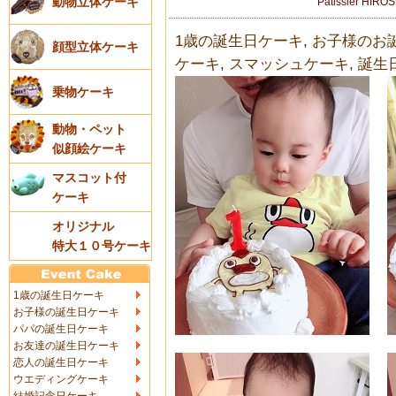
動物立体ケーキ
Patissier HIRO
1歳の誕生日ケーキ
,
お子様のお
顔型立体ケーキ
ケーキ
,
スマッシュケーキ
,
誕生
乗物ケーキ
動物・ペット
似顔絵ケーキ
マスコット付
ケーキ
オリジナル
特大１０号ケーキ
1歳の誕生日ケーキ
お子様の誕生日ケーキ
パパの誕生日ケーキ
お友達の誕生日ケーキ
恋人の誕生日ケーキ
ウエディングケーキ
結婚記念日ケーキ