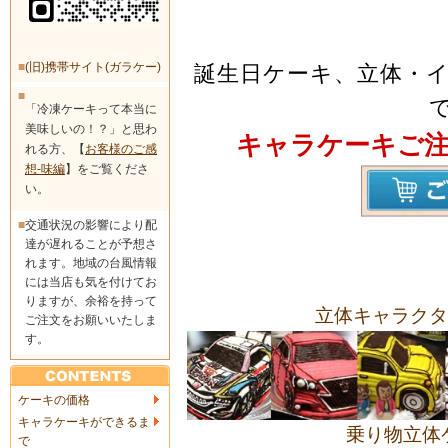
■
(旧)携帯サイト(ガラケー)
誕生日ケーキ、立体・
■
「冷凍ケーキって本当に
美味しいの！？」と思わ
キャラケーキご
れる方、【
お客様のご感
想-味編
】をご覧くださ
い。
■
交通状況の影響により配
達が遅れることが予想さ
れます。地域の台風情報
には当店も気を付けてお
りますが、余裕を持って
立体キャラクタ
ご注文をお願いいたしま
す。
ケーキの価格
キャラケーキができるま
乗り物立体
で