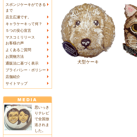
スポンジケーキができる
まで
店主広瀬です。
キャラケーキって何？
５つの安心宣言
マスコミリリース
お客様の声
よくあるご質問
お買物方法
犬型ケーキ
通販法に基づく表示
プライバシー・ポリシー
店舗紹介
サイトマップ
思いっき
りテレビ
で全国放
送されま
した。