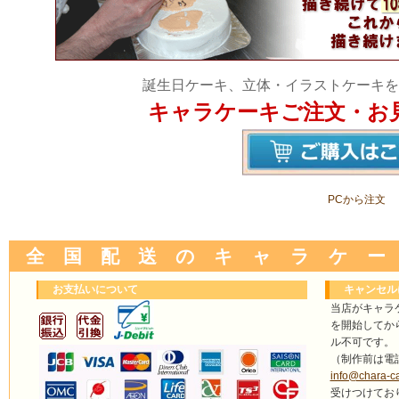
誕生日ケーキ、立体・イラストケーキを
キャラケーキご注文・お
PCから注文
全 国 配 送 の キ ャ ラ ケ ー
お支払いについて
キャンセル
当店がキャラ
を開始してか
ル不可です。
（制作前は電
info@chara-c
受けつけてお