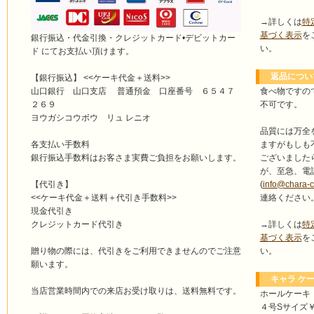
→詳しくは
特
基づく表示
を
銀行振込・代金引換・クレジットカード•デビットカー
い。
ド にてお支払い頂けます。
返品につい
【銀行振込】 <<ケーキ代金＋送料>>
食べ物ですの
山口銀行 山口支店 普通預金 口座番号 ６５４７
不可です。
２６９
ヨウガシコウボウ リュ レニオ
品質には万全
ますがもしも
各支払い手数料
ございました
銀行振込手数料はお客さま実費ご負担をお願いします。
が、至急、電
(
info@chara-
【代引き】
連絡ください
<<ケーキ代金＋送料＋代引き手数料>>
現金代引き
→詳しくは
特
クレジットカード代引き
基づく表示
を
い。
贈り物の際には、代引きをご利用できませんのでご注意
願います。
キャラ ケー
当店営業時間内での来店お受け取りは、送料無料です。
ホールケーキ
４号Sサイズ￥4