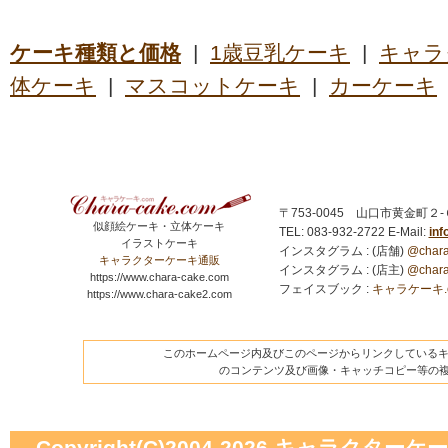
ケーキ種類と価格
|
1歳豆乳ケーキ
|
キャラ
体ケーキ
|
マスコットケーキ
|
カーケーキ
〒753-0045 山口市黄金町２
似顔絵ケーキ・立体ケーキ
TEL: 083-932-2722
E-Mail:
in
イラストケーキ
インスタグラム : (店舗)
@chara
キャラクターケーキ通販
インスタグラム : (店主)
@chara
https://www.chara-cake.com
フェイスブック :
キャラケーキ.com
https://www.chara-cake2.com
このホームページ内及びこのページからリンクしているキャ
のコンテンツ及び画像・キャッチコピー等の
Copyright(C)2004-2026
キャラクターケーキの