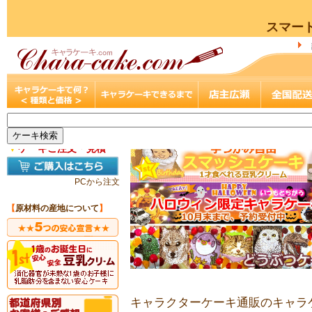
スマー
▼
ケーキご注文・見積
PCから注文
【
原材料の産地について
】
キャラクターケーキ通販のキャラケ