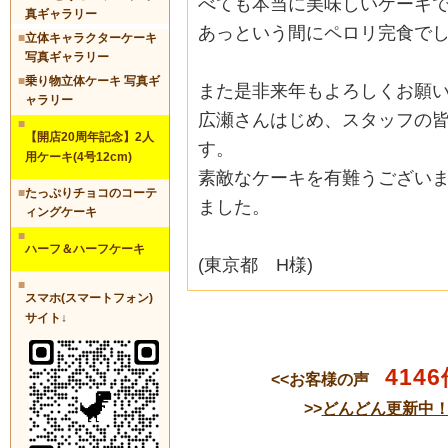
べても本当に美味しいケーキ
真ギャラリー
あっという間にペロリ完食で
■
立体キャラクターケーキ
写真ギャラリー
■
乗り物立体ケーキ 写真ギ
また是非来年もよろしくお願
ャラリー
広瀬さんはじめ、
スタッフの
■
【開店20周年記念】2人
す。
用ケーキ(4号12cm)
素敵なケーキを有難うござい
■
たっぷりチョコのコーテ
ました。
ィングケーキ
■
ハーフ＆ハーフケーキ
(東京都 H様)
■
スマホ(スマートフォン)
サイト↓
4146
<<お客様の声
>>
どんどん更新中