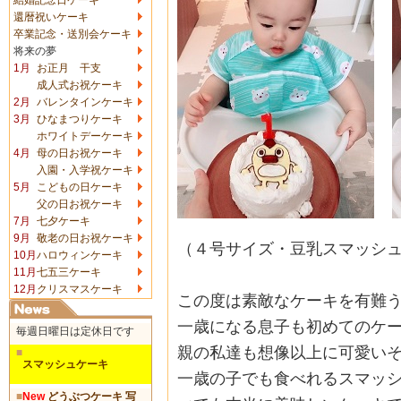
還暦祝いケーキ
卒業記念・送別会ケーキ
将来の夢
1月
お正月 干支
成人式お祝ケーキ
2月
バレンタインケーキ
3月
ひなまつりケーキ
ホワイトデーケーキ
4月
母の日お祝ケーキ
入園・入学祝ケーキ
5月
こどもの日ケーキ
父の日お祝ケーキ
7月
七夕ケーキ
9月
敬老の日お祝ケーキ
（４号サイズ・豆乳スマッシ
10月
ハロウィンケーキ
11月
七五三ケーキ
12月
クリスマスケーキ
この度は素敵なケーキを有難
一歳になる息子も初めてのケ
毎週日曜日は定休日です
親の私達も想像以上に可愛い
■
スマッシュケーキ
一歳の子でも食べれるスマッ
■
New
どうぶつケーキ 写