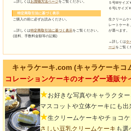
→詳しくは
お買物方法ページ
をご覧ください。
５号Mサイズ￥4
６号Lサイズ￥5
特定商取引法に基づく表示
ご購入の前に必ずお読みください。
生クリームケ
レートケーキ
→詳しくは
特定商取引法に基づく表示
をご覧ください。
が選べます。
(送料、手数料金額等の記載)
→詳しくは
ケ
ージ
をご覧く
キャラケーキ.com (キャラケーキコ
コレーションケーキのオーダー通販サ
★
お好きな写真やキャラクター
マスコットや立体ケーキにも出
★
生クリームケーキやチョコケ
さしい豆乳クリームケーキ
も選