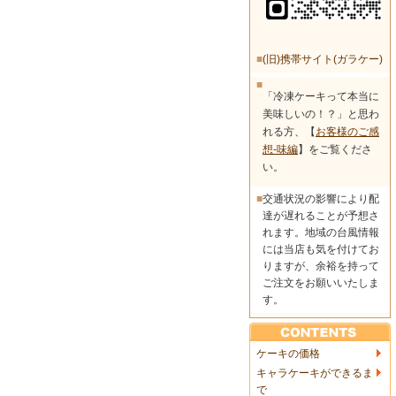
■
(旧)携帯サイト(ガラケー)
■
「冷凍ケーキって本当に
美味しいの！？」と思わ
れる方、【
お客様のご感
想-味編
】をご覧くださ
い。
■
交通状況の影響により配
達が遅れることが予想さ
れます。地域の台風情報
には当店も気を付けてお
りますが、余裕を持って
ご注文をお願いいたしま
す。
ケーキの価格
キャラケーキができるま
で