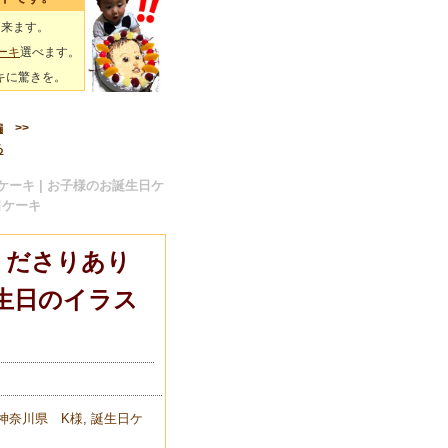
出来ます。
ーキ
選べます。
キに驚きを。
編
>>
る
ーキ | お子様のお誕生日ケ
日ケーキ
くださりあり
生日のイラス
神奈川県 K様
,
誕生日ケ