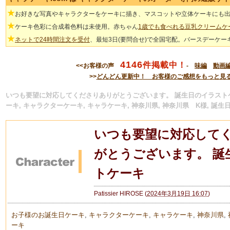
★
お好きな写真やキャラクターをケーキに描き、マスコットや立体ケーキにも
★
ケーキ色彩に合成着色料は未使用。赤ちゃん
1歳でも食べれる豆乳クリームケ
★
ネットで24時間注文を受付
、最短3日(要問合せ)で全国宅配。バースデーケー
4146
件掲載中！
<<お客様の声
-
味編
動画
>>
どんどん更新中！ お客様のご感想をもっと見
いつも要望に対応してくださりありがとうございます。 誕生日のイラストケ
ーキ, キャラクターケーキ, キャラケーキ, 神奈川県, 神奈川県 K様, 誕生
いつも要望に対応して
がとうございます。 誕
トケーキ
Patissier HIROSE
(
2024年3月19日 16:07
)
お子様のお誕生日ケーキ
,
キャラクターケーキ
,
キャラケーキ
,
神奈川県
,
ーキ