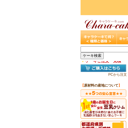
▼
ケーキご注文・見積
PCから注文
【
原材料の産地について
】