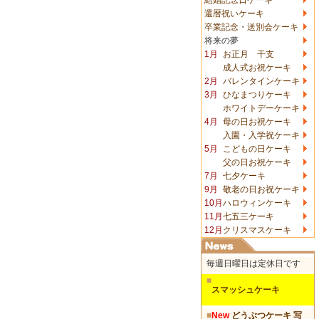
還暦祝いケーキ
卒業記念・送別会ケーキ
将来の夢
1月
お正月 干支
成人式お祝ケーキ
2月
バレンタインケーキ
3月
ひなまつりケーキ
ホワイトデーケーキ
4月
母の日お祝ケーキ
入園・入学祝ケーキ
5月
こどもの日ケーキ
父の日お祝ケーキ
7月
七夕ケーキ
9月
敬老の日お祝ケーキ
10月
ハロウィンケーキ
11月
七五三ケーキ
12月
クリスマスケーキ
毎週日曜日は定休日です
■
スマッシュケーキ
■
New
どうぶつケーキ 写