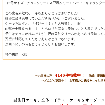
（6号サイズ・チョコクリーム＆豆乳クリームハーフ・キャラクタ
この度も素敵なケーキをありがとうございました!
細部に渡り表現していただきありがとうございました。
ケーキを出すと、「すげー！！」と大興奮し、「顔
の部分全部食べる！！」とペロリと完食し美味しいと大満足でした
子供はチョコが好みですが、親は豆乳クリームがあっさり美味しく
要望に対応してくださりありがとうござい
ます。
次回下の子の時もどうぞよろしくお願いします。
神奈川県 K様
4146
件掲載中！
<<お客様の声
-
味編
動画
>>
どんどん更新中！ お客様のご感想をもっと見
誕生日ケーキ、立体・イラストケーキをオーダー