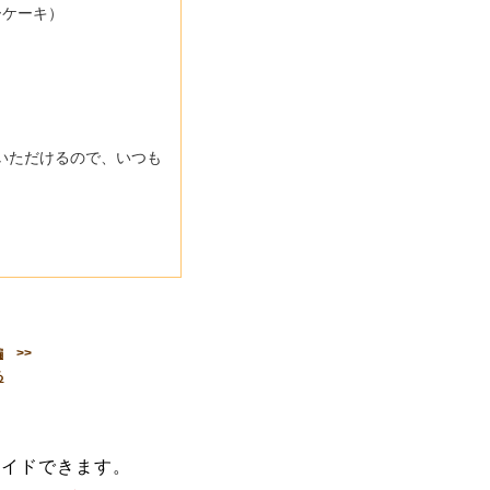
ーケーキ）
。
いただけるので、いつも
編
>>
る
メイドできます。