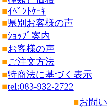
■
ｲﾍﾞﾝﾄｹｰｷ
■
県別お客様の声
■
ｼｮｯﾌﾟ案内
■
お客様の声
■
ご注文方法
■
特商法に基づく表示
■
tel:083-932-2722
■
お問い