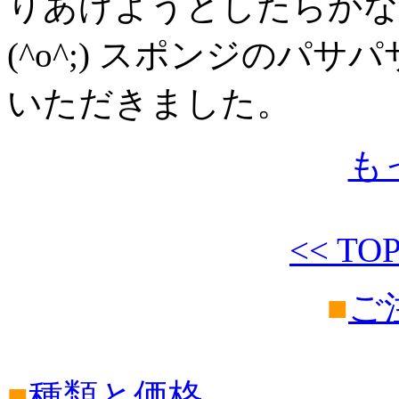
りあげようとしたらかな
(^o^;) スポンジのパ
いただきました。
も
<< TO
■
ご注
■
種類と価格