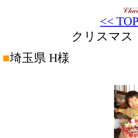
<< TO
クリスマス Ch
■
埼玉県 H様